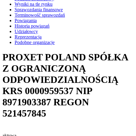
Wyniki na tle rynku
Sprawozdania finansowe
Terminowość sprawozdań
Powiązania
Historia powiązań
Udziałowcy
Reprezentacja
Podobne organizacje
PROXET POLAND SPÓŁKA
Z OGRANICZONĄ
ODPOWIEDZIALNOŚCIĄ
KRS
0000959537
NIP
8971903387
REGON
521457845
aktywa