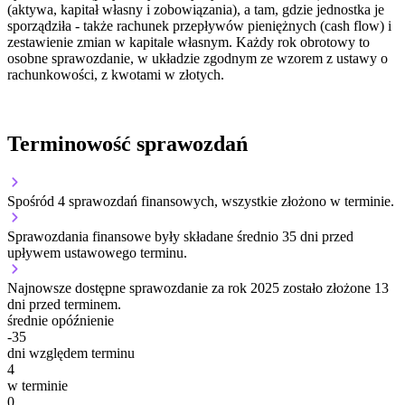
(aktywa, kapitał własny i zobowiązania), a tam, gdzie jednostka je
sporządziła - także rachunek przepływów pieniężnych (cash flow) i
zestawienie zmian w kapitale własnym. Każdy rok obrotowy to
osobne sprawozdanie, w układzie zgodnym ze wzorem z ustawy o
rachunkowości, z kwotami w złotych.
Terminowość sprawozdań
Spośród 4 sprawozdań finansowych, wszystkie złożono w terminie.
Sprawozdania finansowe były składane średnio 35 dni przed
upływem ustawowego terminu.
Najnowsze dostępne sprawozdanie za rok 2025 zostało złożone 13
dni przed terminem.
średnie opóźnienie
-35
dni względem terminu
4
w terminie
0