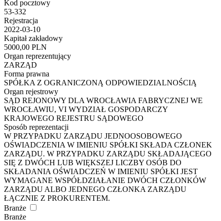
Kod pocztowy
53-332
Rejestracja
2022-03-10
Kapitał zakładowy
5000,00 PLN
Organ reprezentujący
ZARZĄD
Forma prawna
SPÓŁKA Z OGRANICZONĄ ODPOWIEDZIALNOŚCIĄ
Organ rejestrowy
SĄD REJONOWY DLA WROCŁAWIA FABRYCZNEJ WE
WROCŁAWIU, VI WYDZIAŁ GOSPODARCZY
KRAJOWEGO REJESTRU SĄDOWEGO
Sposób reprezentacji
W PRZYPADKU ZARZĄDU JEDNOOSOBOWEGO
OŚWIADCZENIA W IMIENIU SPÓŁKI SKŁADA CZŁONEK
ZARZĄDU. W PRZYPADKU ZARZĄDU SKŁADAJĄCEGO
SIĘ Z DWÓCH LUB WIĘKSZEJ LICZBY OSÓB DO
SKŁADANIA OŚWIADCZEŃ W IMIENIU SPÓŁKI JEST
WYMAGANE WSPÓŁDZIAŁANIE DWÓCH CZŁONKÓW
ZARZĄDU ALBO JEDNEGO CZŁONKA ZARZĄDU
ŁĄCZNIE Z PROKURENTEM.
Branże
Branże