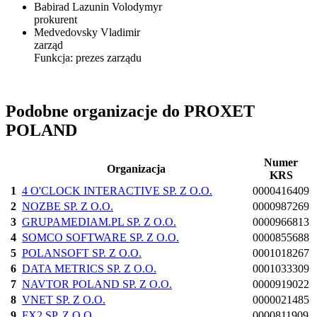
Babirad Lazunin Volodymyr
prokurent
Medvedovsky Vladimir
zarząd
Funkcja:
prezes zarządu
Podobne organizacje do PROXET
POLAND
Numer
Organizacja
KRS
1
4 O'CLOCK INTERACTIVE SP. Z O.O.
0000416409
2
NOZBE SP. Z O.O.
0000987269
3
GRUPAMEDIAM.PL SP. Z O.O.
0000966813
4
SOMCO SOFTWARE SP. Z O.O.
0000855688
5
POLANSOFT SP. Z O.O.
0001018267
6
DATA METRICS SP. Z O.O.
0001033309
7
NAVTOR POLAND SP. Z O.O.
0000919022
8
VNET SP. Z O.O.
0000021485
9
FX2 SP. Z O.O.
0000811909