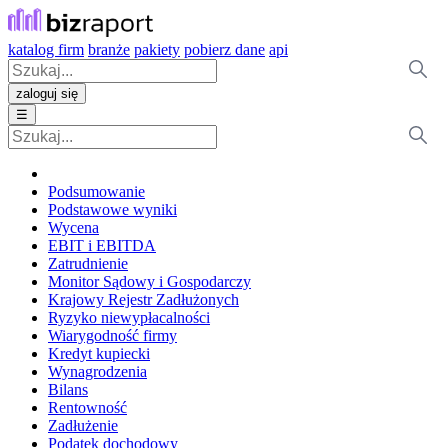
katalog firm
branże
pakiety
pobierz dane
api
zaloguj się
☰
Podsumowanie
Podstawowe wyniki
Wycena
EBIT i EBITDA
Zatrudnienie
Monitor Sądowy i Gospodarczy
Krajowy Rejestr Zadłużonych
Ryzyko niewypłacalności
Wiarygodność firmy
Kredyt kupiecki
Wynagrodzenia
Bilans
Rentowność
Zadłużenie
Podatek dochodowy