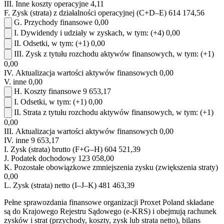
III.
Inne koszty operacyjne
4,11
F.
Zysk (strata) z działalności operacyjnej (C+D–E)
614 174,56
G.
Przychody finansowe
0,00
I.
Dywidendy i udziały w zyskach, w tym:
(+4)
0,00
II.
Odsetki, w tym:
(+1)
0,00
III.
Zysk z tytułu rozchodu aktywów finansowych, w tym:
(+1)
0,00
IV.
Aktualizacja wartości aktywów finansowych
0,00
V.
inne
0,00
H.
Koszty finansowe
9 653,17
I.
Odsetki, w tym:
(+1)
0,00
II.
Strata z tytułu rozchodu aktywów finansowych, w tym:
(+1)
0,00
III.
Aktualizacja wartości aktywów finansowych
0,00
IV.
inne
9 653,17
I.
Zysk (strata) brutto (F+G–H)
604 521,39
J.
Podatek dochodowy
123 058,00
K.
Pozostałe obowiązkowe zmniejszenia zysku (zwiększenia straty)
0,00
L.
Zysk (strata) netto (I–J–K)
481 463,39
Pełne sprawozdania finansowe organizacji Proxet Poland składane
są do Krajowego Rejestru Sądowego (e-KRS) i obejmują rachunek
zysków i strat (przychody, koszty, zysk lub strata netto), bilans