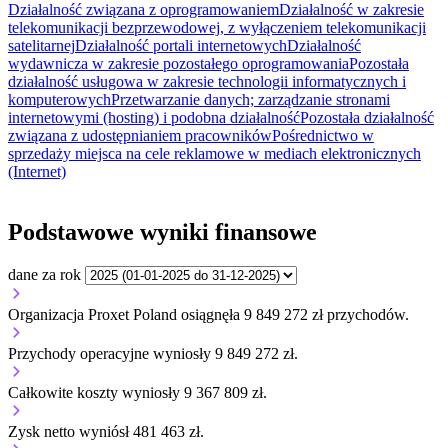
Działalność związana z oprogramowaniem
Działalność w zakresie
telekomunikacji bezprzewodowej, z wyłączeniem telekomunikacji
satelitarnej
Działalność portali internetowych
Działalność
wydawnicza w zakresie pozostałego oprogramowania
Pozostała
działalność usługowa w zakresie technologii informatycznych i
komputerowych
Przetwarzanie danych; zarządzanie stronami
internetowymi (hosting) i podobna działalność
Pozostała działalność
związana z udostępnianiem pracowników
Pośrednictwo w
sprzedaży miejsca na cele reklamowe w mediach elektronicznych
(Internet)
Podstawowe wyniki finansowe
dane za rok
Organizacja Proxet Poland osiągnęła 9 849 272 zł przychodów.
Przychody operacyjne wyniosły 9 849 272 zł.
Całkowite koszty wyniosły 9 367 809 zł.
Zysk netto wyniósł 481 463 zł.