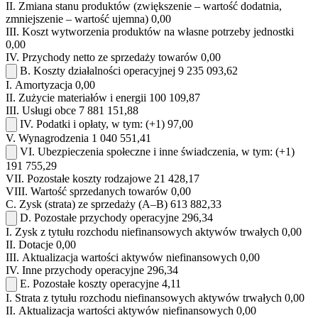
II.
Zmiana stanu produktów (zwiększenie – wartość dodatnia,
zmniejszenie – wartość ujemna)
0,00
III.
Koszt wytworzenia produktów na własne potrzeby jednostki
0,00
IV.
Przychody netto ze sprzedaży towarów
0,00
B.
Koszty działalności operacyjnej
9 235 093,62
I.
Amortyzacja
0,00
II.
Zużycie materiałów i energii
100 109,87
III.
Usługi obce
7 881 151,88
IV.
Podatki i opłaty, w tym:
(+1)
97,00
V.
Wynagrodzenia
1 040 551,41
VI.
Ubezpieczenia społeczne i inne świadczenia, w tym:
(+1)
191 755,29
VII.
Pozostałe koszty rodzajowe
21 428,17
VIII.
Wartość sprzedanych towarów
0,00
C.
Zysk (strata) ze sprzedaży (A–B)
613 882,33
D.
Pozostałe przychody operacyjne
296,34
I.
Zysk z tytułu rozchodu niefinansowych aktywów trwałych
0,00
II.
Dotacje
0,00
III.
Aktualizacja wartości aktywów niefinansowych
0,00
IV.
Inne przychody operacyjne
296,34
E.
Pozostałe koszty operacyjne
4,11
I.
Strata z tytułu rozchodu niefinansowych aktywów trwałych
0,00
II.
Aktualizacja wartości aktywów niefinansowych
0,00