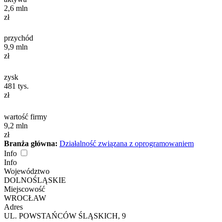
2,6
mln
zł
przychód
9,9
mln
zł
zysk
481
tys.
zł
wartość firmy
9,2
mln
zł
Branża główna:
Działalność związana z oprogramowaniem
Info
Info
Województwo
DOLNOŚLĄSKIE
Miejscowość
WROCŁAW
Adres
UL. POWSTAŃCÓW ŚLĄSKICH, 9