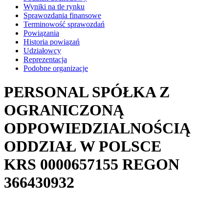
Wyniki na tle rynku
Sprawozdania finansowe
Terminowość sprawozdań
Powiązania
Historia powiązań
Udziałowcy
Reprezentacja
Podobne organizacje
PERSONAL SPÓŁKA Z
OGRANICZONĄ
ODPOWIEDZIALNOŚCIĄ
ODDZIAŁ W POLSCE
KRS
0000657155
REGON
366430932