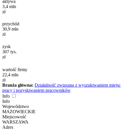
aktywa
3,4
mln
zł
przychód
30,9
mln
zł
zysk
307
tys.
zł
wartość firmy
22,4
mln
zł
Branża główna:
Działalność związana z wyszukiwaniem miejsc
pracy i pozyskiwaniem pracowników
Info
Info
Województwo
MAZOWIECKIE
Miejscowość
WARSZAWA
Adres