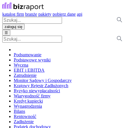
katalog firm
branże
pakiety
pobierz dane
api
zaloguj się
☰
Podsumowanie
Podstawowe wyniki
Wycena
EBIT i EBITDA
Zatrudnienie
Monitor Sądowy i Gospodarczy
Krajowy Rejestr Zadłużonych
Ryzyko niewypłacalności
Wiarygodność firmy
Kredyt kupiecki
Wynagrodzenia
Bilans
Rentowność
Zadłużenie
Podatek dochodowy