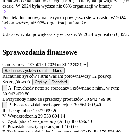
Rentowność kapitału własnego (ROE) na tle rynku
powiększa się w
czasie.
W 2024 była wyższa niż 66% organizacji w branży.
Podatek dochodowy na tle rynku
powiększa się w czasie.
W 2024
był on wyższy niż 92% organizacji w branży.
Udział w rynku
powiększa się w czasie.
W 2024 wynosił on 0,35%.
Sprawozdania finansowe
dane za rok
Rachunek zysków i strat
Bilans
Rachunek zysków i strat
wariant porównawczy
12 pozycji
Szczegółowość
Ogólny
Standard
A.
Przychody netto ze sprzedaży i zrównane z nimi, w tym:
30 942 499,80
I.
Przychody netto ze sprzedaży produktów
30 942 499,80
B.
Koszty działalności operacyjnej
30 561 803,40
III.
Usługi obce
1 027 999,26
V.
Wynagrodzenia
29 533 804,14
C.
Zysk (strata) ze sprzedaży (A–B)
380 696,40
E.
Pozostałe koszty operacyjne
1 100,00
F.
Zysk (strata) z działalności operacyjnej (C+D–E)
379 596,40