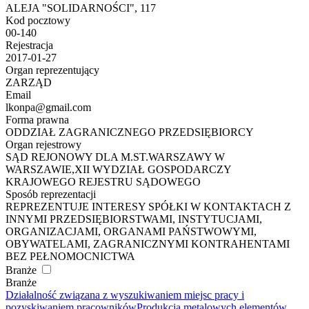
ALEJA "SOLIDARNOŚCI", 117
Kod pocztowy
00-140
Rejestracja
2017-01-27
Organ reprezentujący
ZARZĄD
Email
lkonpa@gmail.com
Forma prawna
ODDZIAŁ ZAGRANICZNEGO PRZEDSIĘBIORCY
Organ rejestrowy
SĄD REJONOWY DLA M.ST.WARSZAWY W
WARSZAWIE,XII WYDZIAŁ GOSPODARCZY
KRAJOWEGO REJESTRU SĄDOWEGO
Sposób reprezentacji
REPREZENTUJE INTERESY SPÓŁKI W KONTAKTACH Z
INNYMI PRZEDSIĘBIORSTWAMI, INSTYTUCJAMI,
ORGANIZACJAMI, ORGANAMI PAŃSTWOWYMI,
OBYWATELAMI, ZAGRANICZNYMI KONTRAHENTAMI
BEZ PEŁNOMOCNICTWA
Branże
Branże
Działalność związana z wyszukiwaniem miejsc pracy i
pozyskiwaniem pracowników
Produkcja metalowych elementów