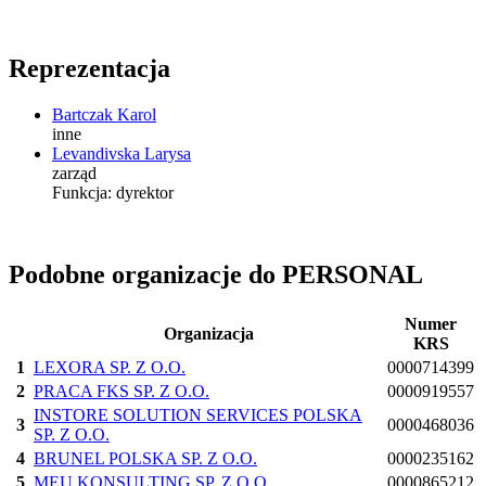
Reprezentacja
Bartczak Karol
inne
Levandivska Larysa
zarząd
Funkcja:
dyrektor
Podobne organizacje do PERSONAL
Numer
Organizacja
KRS
1
LEXORA SP. Z O.O.
0000714399
2
PRACA FKS SP. Z O.O.
0000919557
INSTORE SOLUTION SERVICES POLSKA
3
0000468036
SP. Z O.O.
4
BRUNEL POLSKA SP. Z O.O.
0000235162
5
MEU KONSULTING SP. Z O.O.
0000865212