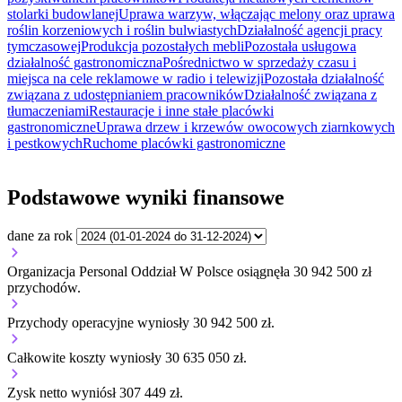
stolarki budowlanej
Uprawa warzyw, włączając melony oraz uprawa
roślin korzeniowych i roślin bulwiastych
Działalność agencji pracy
tymczasowej
Produkcja pozostałych mebli
Pozostała usługowa
działalność gastronomiczna
Pośrednictwo w sprzedaży czasu i
miejsca na cele reklamowe w radio i telewizji
Pozostała działalność
związana z udostępnianiem pracowników
Działalność związana z
tłumaczeniami
Restauracje i inne stałe placówki
gastronomiczne
Uprawa drzew i krzewów owocowych ziarnkowych
i pestkowych
Ruchome placówki gastronomiczne
Podstawowe wyniki finansowe
dane za rok
Organizacja Personal Oddział W Polsce osiągnęła 30 942 500 zł
przychodów.
Przychody operacyjne wyniosły 30 942 500 zł.
Całkowite koszty wyniosły 30 635 050 zł.
Zysk netto wyniósł 307 449 zł.