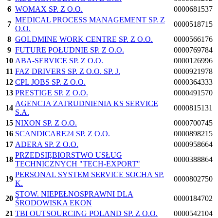
6
WOMAX SP. Z O.O.
0000681537
MEDICAL PROCESS MANAGEMENT SP. Z
7
0000518715
O.O.
8
GOLDMINE WORK CENTRE SP. Z O.O.
0000566176
9
FUTURE POŁUDNIE SP. Z O.O.
0000769784
10
ABA-SERVICE SP. Z O.O.
0000126996
11
FAZ DRIVERS SP. Z O.O. SP. J.
0000921978
12
CPL JOBS SP. Z O.O.
0000364333
13
PRESTIGE SP. Z O.O.
0000491570
AGENCJA ZATRUDNIENIA KS SERVICE
14
0000815131
S.A.
15
NIXON SP. Z O.O.
0000700745
16
SCANDICARE24 SP. Z O.O.
0000898215
17
ADERA SP. Z O.O.
0000958664
PRZEDSIĘBIORSTWO USŁUG
18
0000388864
TECHNICZNYCH "TECH-EXPORT"
PERSONAL SYSTEM SERVICE SOCHA SP.
19
0000802750
K.
STOW. NIEPEŁNOSPRAWNI DLA
20
0000184702
ŚRODOWISKA EKON
21
TBI OUTSOURCING POLAND SP. Z O.O.
0000542104