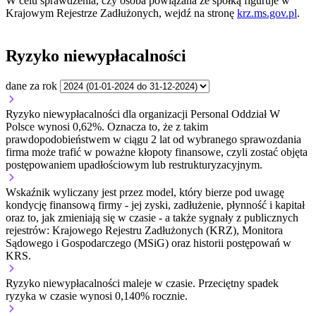
W celu sprawdzenia, czy osoba powiązana ze spółką figuruje w
Krajowym Rejestrze Zadłużonych, wejdź na stronę
krz.ms.gov.pl
.
Ryzyko niewypłacalności
dane za rok
Ryzyko niewypłacalności dla organizacji Personal Oddział W
Polsce wynosi 0,62%. Oznacza to, że z takim
prawdopodobieństwem w ciągu 2 lat od wybranego sprawozdania
firma może trafić w poważne kłopoty finansowe, czyli zostać objęta
postępowaniem upadłościowym lub restrukturyzacyjnym.
Wskaźnik wyliczany jest przez model, który bierze pod uwagę
kondycję finansową firmy - jej zyski, zadłużenie, płynność i kapitał
oraz to, jak zmieniają się w czasie - a także sygnały z publicznych
rejestrów: Krajowego Rejestru Zadłużonych (KRZ), Monitora
Sądowego i Gospodarczego (MSiG) oraz historii postępowań w
KRS.
Ryzyko niewypłacalności
maleje w czasie.
Przeciętny
spadek
ryzyka w czasie wynosi 0,140% rocznie.