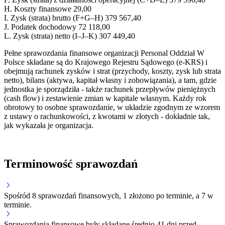
H.
Koszty finansowe
29,00
I.
Zysk (strata) brutto (F+G–H)
379 567,40
J.
Podatek dochodowy
72 118,00
L.
Zysk (strata) netto (I–J–K)
307 449,40
Pełne sprawozdania finansowe organizacji Personal Oddział W
Polsce składane są do Krajowego Rejestru Sądowego (e-KRS) i
obejmują rachunek zysków i strat (przychody, koszty, zysk lub strata
netto), bilans (aktywa, kapitał własny i zobowiązania), a tam, gdzie
jednostka je sporządziła - także rachunek przepływów pieniężnych
(cash flow) i zestawienie zmian w kapitale własnym. Każdy rok
obrotowy to osobne sprawozdanie, w układzie zgodnym ze wzorem
z ustawy o rachunkowości, z kwotami w złotych - dokładnie tak,
jak wykazała je organizacja.
Terminowość sprawozdań
Spośród 8 sprawozdań finansowych, 1 złożono po terminie, a 7 w
terminie.
Sprawozdania finansowe były składane średnio 41 dni przed