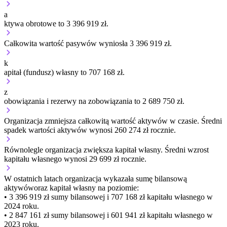
a
ktywa obrotowe to 3 396 919 zł.
Całkowita wartość pasywów wyniosła 3 396 919 zł.
k
apitał (fundusz) własny to 707 168 zł.
z
obowiązania i rezerwy na zobowiązania to 2 689 750 zł.
Organizacja
zmniejsza
całkowitą wartość aktywów w czasie.
Średni
spadek wartości aktywów wynosi 260 274 zł rocznie.
Równolegle organizacja
zwiększa
kapitał własny.
Średni wzrost
kapitału własnego wynosi 29 699 zł rocznie.
W ostatnich latach organizacja wykazała sumę bilansową
aktywów
oraz kapitał własny
na poziomie:
• 3 396 919 zł
sumy bilansowej i 707 168 zł kapitału własnego
w
2024 roku.
• 2 847 161 zł
sumy bilansowej i 601 941 zł kapitału własnego
w
2023 roku.