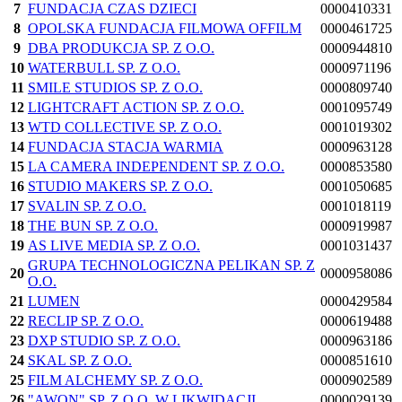
7
FUNDACJA CZAS DZIECI
0000410331
8
OPOLSKA FUNDACJA FILMOWA OFFILM
0000461725
9
DBA PRODUKCJA SP. Z O.O.
0000944810
10
WATERBULL SP. Z O.O.
0000971196
11
SMILE STUDIOS SP. Z O.O.
0000809740
12
LIGHTCRAFT ACTION SP. Z O.O.
0001095749
13
WTD COLLECTIVE SP. Z O.O.
0001019302
14
FUNDACJA STACJA WARMIA
0000963128
15
LA CAMERA INDEPENDENT SP. Z O.O.
0000853580
16
STUDIO MAKERS SP. Z O.O.
0001050685
17
SVALIN SP. Z O.O.
0001018119
18
THE BUN SP. Z O.O.
0000919987
19
AS LIVE MEDIA SP. Z O.O.
0001031437
GRUPA TECHNOLOGICZNA PELIKAN SP. Z
20
0000958086
O.O.
21
LUMEN
0000429584
22
RECLIP SP. Z O.O.
0000619488
23
DXP STUDIO SP. Z O.O.
0000963186
24
SKAL SP. Z O.O.
0000851610
25
FILM ALCHEMY SP. Z O.O.
0000902589
26
"AWON" SP. Z O.O. W LIKWIDACJI
0000029139