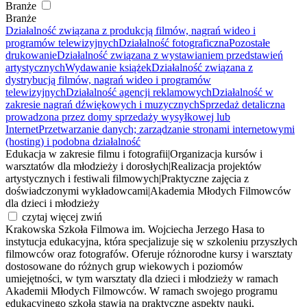
Branże
Branże
Działalność związana z produkcją filmów, nagrań wideo i
programów telewizyjnych
Działalność fotograficzna
Pozostałe
drukowanie
Działalność związana z wystawianiem przedstawień
artystycznych
Wydawanie książek
Działalność związana z
dystrybucją filmów, nagrań wideo i programów
telewizyjnych
Działalność agencji reklamowych
Działalność w
zakresie nagrań dźwiękowych i muzycznych
Sprzedaż detaliczna
prowadzona przez domy sprzedaży wysyłkowej lub
Internet
Przetwarzanie danych; zarządzanie stronami internetowymi
(hosting) i podobna działalność
Edukacja w zakresie filmu i fotografii
|
Organizacja kursów i
warsztatów dla młodzieży i dorosłych
|
Realizacja projektów
artystycznych i festiwali filmowych
|
Praktyczne zajęcia z
doświadczonymi wykładowcami
|
Akademia Młodych Filmowców
dla dzieci i młodzieży
czytaj więcej
zwiń
Krakowska Szkoła Filmowa im. Wojciecha Jerzego Hasa to
instytucja edukacyjna, która specjalizuje się w szkoleniu przyszłych
filmowców oraz fotografów. Oferuje różnorodne kursy i warsztaty
dostosowane do różnych grup wiekowych i poziomów
umiejętności, w tym warsztaty dla dzieci i młodzieży w ramach
Akademii Młodych Filmowców. W ramach swojego programu
edukacyjnego szkoła stawia na praktyczne aspekty nauki,