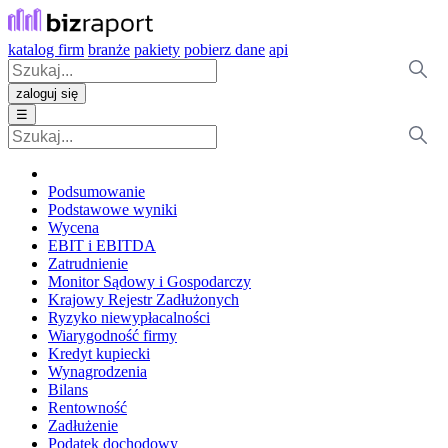
katalog firm
branże
pakiety
pobierz dane
api
zaloguj się
☰
Podsumowanie
Podstawowe wyniki
Wycena
EBIT i EBITDA
Zatrudnienie
Monitor Sądowy i Gospodarczy
Krajowy Rejestr Zadłużonych
Ryzyko niewypłacalności
Wiarygodność firmy
Kredyt kupiecki
Wynagrodzenia
Bilans
Rentowność
Zadłużenie
Podatek dochodowy