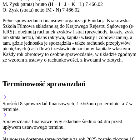
M.
Zysk (strata) brutto (H + I - J + K - L)
7 466,02
O.
Zysk (strata) netto (M - N)
7 466,02
Pełne sprawozdania finansowe organizacji Fundacja Krakowska
Szkoła Filmowa składane są do Krajowego Rejestru Sądowego (e-
KRS) i obejmują rachunek zysków i strat (przychody, koszty, zysk
lub strata netto), bilans (aktywa, kapitał własny i zobowiązania), a
tam, gdzie jednostka je sporządziła - także rachunek przepływów
pieniężnych (cash flow) i zestawienie zmian w kapitale własnym.
Każdy rok obrotowy to osobne sprawozdanie, w układzie zgodnym
ze wzorem z ustawy o rachunkowości, z kwotami w złotych.
Terminowość sprawozdań
Spośród 8 sprawozdań finansowych, 1 złożono po terminie, a 7 w
terminie.
Sprawozdania finansowe były składane średnio 64 dni przed
upływem ustawowego terminu.
Najnowsze dostępne sprawozdanie za rok 2025 zostało złożone 16