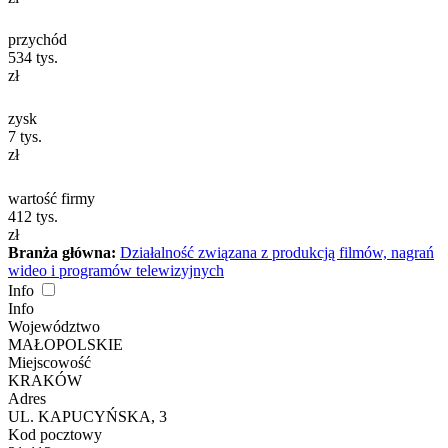
przychód
534
tys.
zł
zysk
7
tys.
zł
wartość firmy
412
tys.
zł
Branża główna:
Działalność związana z produkcją filmów, nagrań
wideo i programów telewizyjnych
Info
Info
Województwo
MAŁOPOLSKIE
Miejscowość
KRAKÓW
Adres
UL. KAPUCYŃSKA, 3
Kod pocztowy