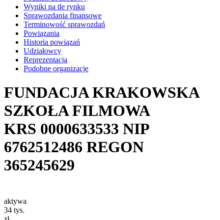
Wyniki na tle rynku
Sprawozdania finansowe
Terminowość sprawozdań
Powiązania
Historia powiązań
Udziałowcy
Reprezentacja
Podobne organizacje
FUNDACJA KRAKOWSKA
SZKOŁA FILMOWA
KRS
0000633533
NIP
6762512486
REGON
365245629
aktywa
34
tys.
zł