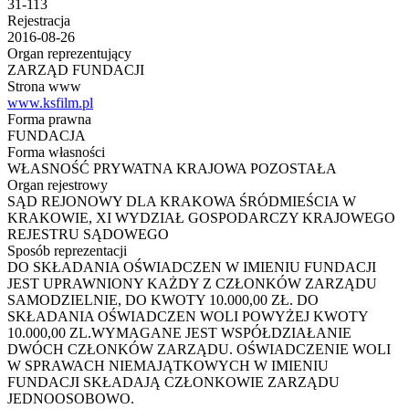
31-113
Rejestracja
2016-08-26
Organ reprezentujący
ZARZĄD FUNDACJI
Strona www
www.ksfilm.pl
Forma prawna
FUNDACJA
Forma własności
WŁASNOŚĆ PRYWATNA KRAJOWA POZOSTAŁA
Organ rejestrowy
SĄD REJONOWY DLA KRAKOWA ŚRÓDMIEŚCIA W
KRAKOWIE, XI WYDZIAŁ GOSPODARCZY KRAJOWEGO
REJESTRU SĄDOWEGO
Sposób reprezentacji
DO SKŁADANIA OŚWIADCZEN W IMIENIU FUNDACJI
JEST UPRAWNIONY KAŻDY Z CZŁONKÓW ZARZĄDU
SAMODZIELNIE, DO KWOTY 10.000,00 ZŁ. DO
SKŁADANIA OŚWIADCZEN WOLI POWYŻEJ KWOTY
10.000,00 ZL.WYMAGANE JEST WSPÓŁDZIAŁANIE
DWÓCH CZŁONKÓW ZARZĄDU. OŚWIADCZENIE WOLI
W SPRAWACH NIEMAJĄTKOWYCH W IMIENIU
FUNDACJI SKŁADAJĄ CZŁONKOWIE ZARZĄDU
JEDNOOSOBOWO.