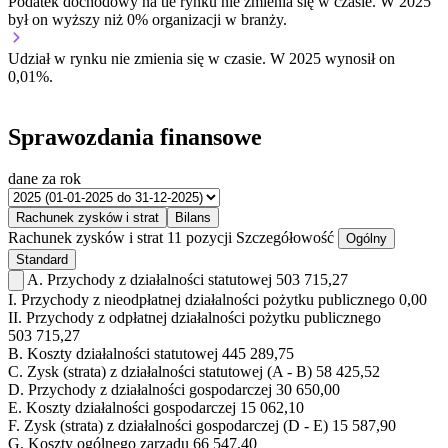
Podatek dochodowy na tle rynku
nie zmienia się w czasie.
W 2025
był on wyższy niż 0% organizacji w branży.
Udział w rynku
nie zmienia się w czasie.
W 2025 wynosił on
0,01%.
Sprawozdania finansowe
dane za rok
Rachunek zysków i strat
Bilans
Rachunek zysków i strat
11 pozycji
Szczegółowość
Ogólny
Standard
A.
Przychody z działalności statutowej
503 715,27
I.
Przychody z nieodpłatnej działalności pożytku publicznego
0,00
II.
Przychody z odpłatnej działalności pożytku publicznego
503 715,27
B.
Koszty działalności statutowej
445 289,75
C.
Zysk (strata) z działalności statutowej (A - B)
58 425,52
D.
Przychody z działalności gospodarczej
30 650,00
E.
Koszty działalności gospodarczej
15 062,10
F.
Zysk (strata) z działalności gospodarczej (D - E)
15 587,90
G.
Koszty ogólnego zarządu
66 547,40