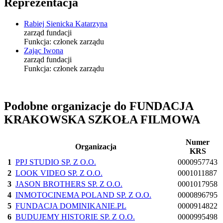
Reprezentacja
Rabiej Sienicka Katarzyna
zarząd fundacji
Funkcja:
członek zarządu
Zając Iwona
zarząd fundacji
Funkcja:
członek zarządu
Podobne organizacje do FUNDACJA
KRAKOWSKA SZKOŁA FILMOWA
Numer
Organizacja
KRS
1
PPJ STUDIO SP. Z O.O.
0000957743
2
LOOK VIDEO SP. Z O.O.
0001011887
3
JASON BROTHERS SP. Z O.O.
0001017958
4
INMOTOCINEMA POLAND SP. Z O.O.
0000896795
5
FUNDACJA DOMINIKANIE.PL
0000914822
6
BUDUJEMY HISTORIE SP. Z O.O.
0000995498