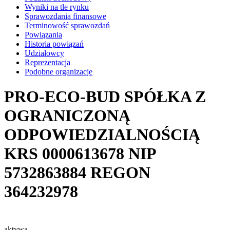
Wyniki na tle rynku
Sprawozdania finansowe
Terminowość sprawozdań
Powiązania
Historia powiązań
Udziałowcy
Reprezentacja
Podobne organizacje
PRO-ECO-BUD SPÓŁKA Z
OGRANICZONĄ
ODPOWIEDZIALNOŚCIĄ
KRS
0000613678
NIP
5732863884
REGON
364232978
aktywa