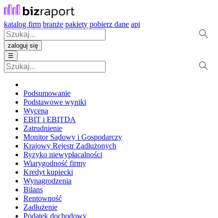
katalog firm
branże
pakiety
pobierz dane
api
zaloguj się
☰
Podsumowanie
Podstawowe wyniki
Wycena
EBIT i EBITDA
Zatrudnienie
Monitor Sądowy i Gospodarczy
Krajowy Rejestr Zadłużonych
Ryzyko niewypłacalności
Wiarygodność firmy
Kredyt kupiecki
Wynagrodzenia
Bilans
Rentowność
Zadłużenie
Podatek dochodowy