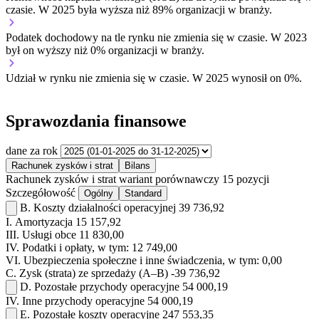
czasie.
W 2025 była wyższa niż 89% organizacji w branży.
Podatek dochodowy na tle rynku
nie zmienia się w czasie.
W 2023
był on wyższy niż 0% organizacji w branży.
Udział w rynku
nie zmienia się w czasie.
W 2025 wynosił on 0%.
Sprawozdania finansowe
dane za rok
Rachunek zysków i strat
Bilans
Rachunek zysków i strat
wariant porównawczy
15 pozycji
Szczegółowość
Ogólny
Standard
B.
Koszty działalności operacyjnej
39 736,92
I.
Amortyzacja
15 157,92
III.
Usługi obce
11 830,00
IV.
Podatki i opłaty, w tym:
12 749,00
VI.
Ubezpieczenia społeczne i inne świadczenia, w tym:
0,00
C.
Zysk (strata) ze sprzedaży (A–B)
-39 736,92
D.
Pozostałe przychody operacyjne
54 000,19
IV.
Inne przychody operacyjne
54 000,19
E.
Pozostałe koszty operacyjne
247 553,35