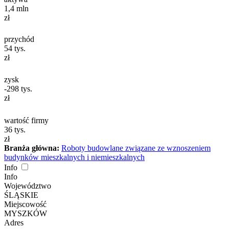
1,4
mln
zł
przychód
54
tys.
zł
zysk
-298
tys.
zł
wartość firmy
36
tys.
zł
Branża główna:
Roboty budowlane związane ze wznoszeniem
budynków mieszkalnych i niemieszkalnych
Info
Info
Województwo
ŚLĄSKIE
Miejscowość
MYSZKÓW
Adres