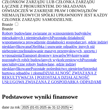
CZŁONKÓW ZARZĄDU LUB CZŁONKA ZARZĄDU
ŁĄCZNIE Z PROKURENTEM. DO SKŁADANIA
OŚWIADCZEŃ W ZAKRESIE PRAW I OBOWIĄZKÓW
NIEMAJĄTKOWYCH SPÓŁKI UPRAWNIONY JEST KAŻDY
CZŁONEK ZARZĄDU SAMODZIELNIE.
Branże
Branże
Roboty budowlane związane ze wznoszeniem budynków
mieszkalnych i niemieszkalnych
Pozostała działalność
wspomagająca prowadzenie działalności gospodarczej, gdzie indziej
niesklasyfikowana
Obróbka i usuwanie odpadów innych niż
niebezpieczne
Instalowanie maszyn przemysłowych, sprzętu i
wyposażenia
Transport drogowy towarów
Wykonywanie
pozostałych robót budowlanych wykończeniowych
Pozostałe
specjalistyczne roboty budowlane, gdzie indziej
niesklasyfikowane
Pozostałe pośrednictwo pieniężne
Sprzedaż
hurtowa odpadów i złomu
DZIAŁALNOŚĆ ZWIĄZANA Z
REKULTYWACJĄ I POZOSTAŁA DZIAŁALNOŚĆ
USŁUGOWA ZWIĄZANA Z GOSPODARKĄ ODPADAMI
Podstawowe wyniki finansowe
dane za rok