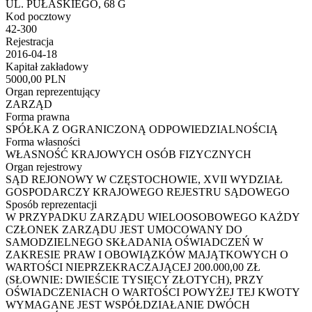
UL. PUŁASKIEGO, 68 G
Kod pocztowy
42-300
Rejestracja
2016-04-18
Kapitał zakładowy
5000,00 PLN
Organ reprezentujący
ZARZĄD
Forma prawna
SPÓŁKA Z OGRANICZONĄ ODPOWIEDZIALNOŚCIĄ
Forma własności
WŁASNOŚĆ KRAJOWYCH OSÓB FIZYCZNYCH
Organ rejestrowy
SĄD REJONOWY W CZĘSTOCHOWIE, XVII WYDZIAŁ
GOSPODARCZY KRAJOWEGO REJESTRU SĄDOWEGO
Sposób reprezentacji
W PRZYPADKU ZARZĄDU WIELOOSOBOWEGO KAŻDY
CZŁONEK ZARZĄDU JEST UMOCOWANY DO
SAMODZIELNEGO SKŁADANIA OŚWIADCZEŃ W
ZAKRESIE PRAW I OBOWIĄZKÓW MAJĄTKOWYCH O
WARTOŚCI NIEPRZEKRACZAJĄCEJ 200.000,00 ZŁ
(SŁOWNIE: DWIEŚCIE TYSIĘCY ZŁOTYCH), PRZY
OŚWIADCZENIACH O WARTOŚCI POWYŻEJ TEJ KWOTY
WYMAGANE JEST WSPÓŁDZIAŁANIE DWÓCH