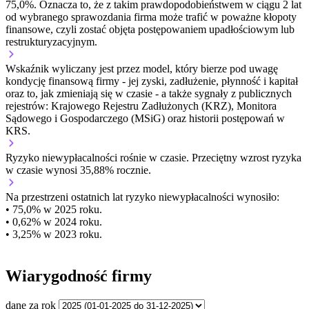
75,0%. Oznacza to, że z takim prawdopodobieństwem w ciągu 2 lat
od wybranego sprawozdania firma może trafić w poważne kłopoty
finansowe, czyli zostać objęta postępowaniem upadłościowym lub
restrukturyzacyjnym.
Wskaźnik wyliczany jest przez model, który bierze pod uwagę
kondycję finansową firmy - jej zyski, zadłużenie, płynność i kapitał
oraz to, jak zmieniają się w czasie - a także sygnały z publicznych
rejestrów: Krajowego Rejestru Zadłużonych (KRZ), Monitora
Sądowego i Gospodarczego (MSiG) oraz historii postępowań w
KRS.
Ryzyko niewypłacalności
rośnie w czasie.
Przeciętny
wzrost
ryzyka
w czasie wynosi 35,88% rocznie.
Na przestrzeni ostatnich lat ryzyko niewypłacalności wynosiło:
• 75,0% w 2025 roku.
• 0,62% w 2024 roku.
• 3,25% w 2023 roku.
Wiarygodność firmy
dane za rok