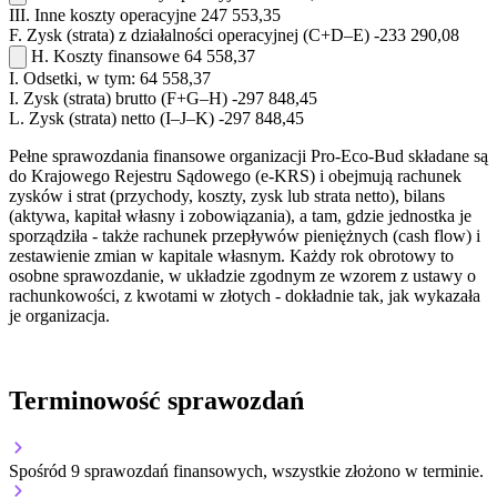
III.
Inne koszty operacyjne
247 553,35
F.
Zysk (strata) z działalności operacyjnej (C+D–E)
-233 290,08
H.
Koszty finansowe
64 558,37
I.
Odsetki, w tym:
64 558,37
I.
Zysk (strata) brutto (F+G–H)
-297 848,45
L.
Zysk (strata) netto (I–J–K)
-297 848,45
Pełne sprawozdania finansowe organizacji Pro-Eco-Bud składane są
do Krajowego Rejestru Sądowego (e-KRS) i obejmują rachunek
zysków i strat (przychody, koszty, zysk lub strata netto), bilans
(aktywa, kapitał własny i zobowiązania), a tam, gdzie jednostka je
sporządziła - także rachunek przepływów pieniężnych (cash flow) i
zestawienie zmian w kapitale własnym. Każdy rok obrotowy to
osobne sprawozdanie, w układzie zgodnym ze wzorem z ustawy o
rachunkowości, z kwotami w złotych - dokładnie tak, jak wykazała
je organizacja.
Terminowość sprawozdań
Spośród 9 sprawozdań finansowych, wszystkie złożono w terminie.