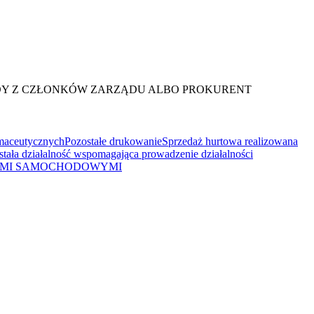
AŻDY Z CZŁONKÓW ZARZĄDU ALBO PROKURENT
rmaceutycznych
Pozostałe drukowanie
Sprzedaż hurtowa realizowana
stała działalność wspomagająca prowadzenie działalności
DAMI SAMOCHODOWYMI