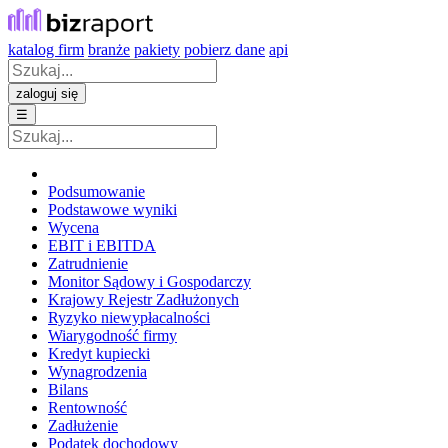
katalog firm
branże
pakiety
pobierz dane
api
zaloguj się
☰
Podsumowanie
Podstawowe wyniki
Wycena
EBIT i EBITDA
Zatrudnienie
Monitor Sądowy i Gospodarczy
Krajowy Rejestr Zadłużonych
Ryzyko niewypłacalności
Wiarygodność firmy
Kredyt kupiecki
Wynagrodzenia
Bilans
Rentowność
Zadłużenie
Podatek dochodowy