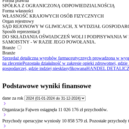
Forma prawna
SPÓŁKA Z OGRANICZONĄ ODPOWIEDZIALNOŚCIĄ
Forma własności
WŁASNOŚĆ KRAJOWYCH OSÓB FIZYCZNYCH
Organ rejestrowy
SĄD REJONOWY W GLIWICACH, X WYDZIAŁ GOSPODA
Sposób reprezentacji
DO SKŁADANIA OŚWIADCZEŃ WOLI I PODPISYWANIA W
SAMOISTNY - W RAZIE JEGO POWOŁANIA.
Branże
Branże
Sprzedaż detaliczna wyrobów farmaceutycznych prowadzona w wysp
na zlecenie
Pozostała działalność w zakresie opieki zdrowotnej, gdzie
gospodarczej, gdzie indziej niesklasyfikowana
HANDEL DETALIC
Podstawowe wyniki finansowe
dane za rok
Organizacja Fajwen osiągnęła 11 026 176 zł przychodów.
Przychody operacyjne wyniosły 10 858 579 zł.
Pozostałe przychody t