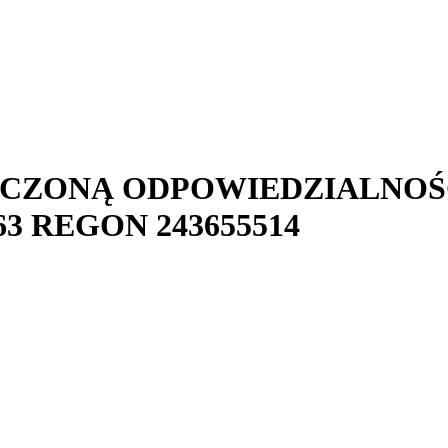
ICZONĄ ODPOWIEDZIALNOŚ
63
REGON
243655514