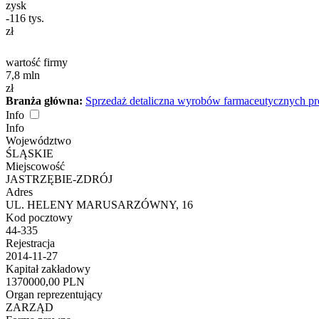
zysk
-116
tys.
zł
wartość firmy
7,8
mln
zł
Branża główna:
Sprzedaż detaliczna wyrobów farmaceutycznych p
Info
Info
Województwo
ŚLĄSKIE
Miejscowość
JASTRZĘBIE-ZDRÓJ
Adres
UL. HELENY MARUSARZÓWNY, 16
Kod pocztowy
44-335
Rejestracja
2014-11-27
Kapitał zakładowy
1370000,00 PLN
Organ reprezentujący
ZARZĄD