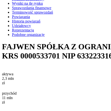
Wyniki na tle rynku
Sprawozdania finansowe
Terminowość sprawozdań
Powiązania
Historia powiązań
Udziałowcy
Reprezentacja
Podobne organizacje
FAJWEN SPÓŁKA Z OGRAN
KRS
0000533701
NIP
63322331
aktywa
2,3
mln
zł
przychód
11
mln
zł