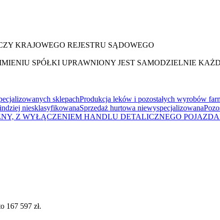
RCZY KRAJOWEGO REJESTRU SĄDOWEGO
 IMIENIU SPÓŁKI UPRAWNIONY JEST SAMODZIELNIE K
ecjalizowanych sklepach
Produkcja leków i pozostałych wyrobów fa
 indziej niesklasyfikowana
Sprzedaż hurtowa niewyspecjalizowana
Pozo
ZNY, Z WYŁĄCZENIEM HANDLU DETALICZNEGO POJAZ
o 167 597 zł.