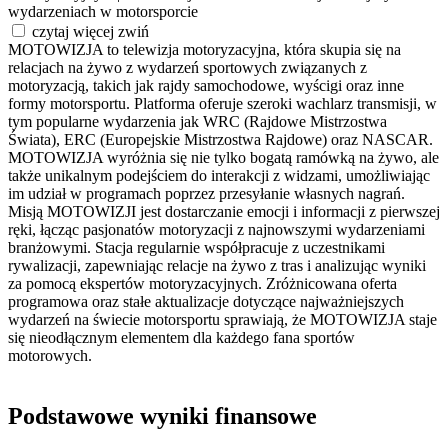
wydarzeniach w motorsporcie
czytaj więcej
zwiń
MOTOWIZJA to telewizja motoryzacyjna, która skupia się na
relacjach na żywo z wydarzeń sportowych związanych z
motoryzacją, takich jak rajdy samochodowe, wyścigi oraz inne
formy motorsportu. Platforma oferuje szeroki wachlarz transmisji, w
tym popularne wydarzenia jak WRC (Rajdowe Mistrzostwa
Świata), ERC (Europejskie Mistrzostwa Rajdowe) oraz NASCAR.
MOTOWIZJA wyróżnia się nie tylko bogatą ramówką na żywo, ale
także unikalnym podejściem do interakcji z widzami, umożliwiając
im udział w programach poprzez przesyłanie własnych nagrań.
Misją MOTOWIZJI jest dostarczanie emocji i informacji z pierwszej
ręki, łącząc pasjonatów motoryzacji z najnowszymi wydarzeniami
branżowymi. Stacja regularnie współpracuje z uczestnikami
rywalizacji, zapewniając relacje na żywo z tras i analizując wyniki
za pomocą ekspertów motoryzacyjnych. Zróżnicowana oferta
programowa oraz stałe aktualizacje dotyczące najważniejszych
wydarzeń na świecie motorsportu sprawiają, że MOTOWIZJA staje
się nieodłącznym elementem dla każdego fana sportów
motorowych.
Podstawowe wyniki finansowe