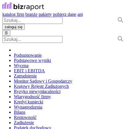
katalog firm
branże
pakiety
pobierz dane
api
zaloguj się
☰
Podsumowanie
Podstawowe wyniki
Wycena
EBIT i EBITDA
Zatrudnienie
Monitor Sądowy i Gospodarczy
Krajowy Rejestr Zadłużonych
Ryzyko niewypłacalności
Wiarygodność firmy
Kredyt kupiecki
Wynagrodzenia
Bilans
Rentowność
Zadłużenie
Podatek dochodowy