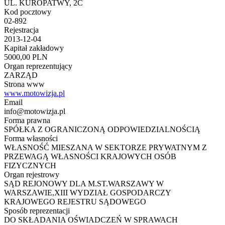
UL. KUROPATWY, 2C
Kod pocztowy
02-892
Rejestracja
2013-12-04
Kapitał zakładowy
5000,00 PLN
Organ reprezentujący
ZARZĄD
Strona www
www.motowizja.pl
Email
info@motowizja.pl
Forma prawna
SPÓŁKA Z OGRANICZONĄ ODPOWIEDZIALNOŚCIĄ
Forma własności
WŁASNOŚĆ MIESZANA W SEKTORZE PRYWATNYM Z
PRZEWAGĄ WŁASNOŚCI KRAJOWYCH OSÓB
FIZYCZNYCH
Organ rejestrowy
SĄD REJONOWY DLA M.ST.WARSZAWY W
WARSZAWIE,XIII WYDZIAŁ GOSPODARCZY
KRAJOWEGO REJESTRU SĄDOWEGO
Sposób reprezentacji
DO SKŁADANIA OŚWIADCZEŃ W SPRAWACH