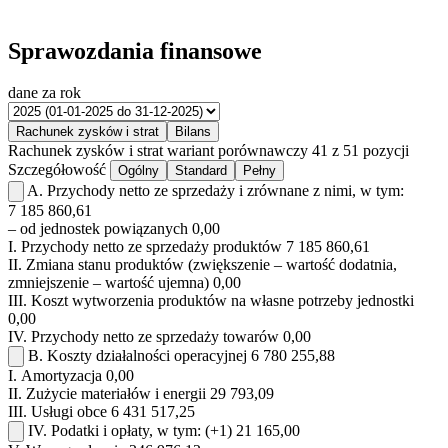
Sprawozdania finansowe
dane za rok
Rachunek zysków i strat
Bilans
Rachunek zysków i strat
wariant porównawczy
41 z 51 pozycji
Szczegółowość
Ogólny
Standard
Pełny
A.
Przychody netto ze sprzedaży i zrównane z nimi, w tym:
7 185 860,61
– od jednostek powiązanych
0,00
I.
Przychody netto ze sprzedaży produktów
7 185 860,61
II.
Zmiana stanu produktów (zwiększenie – wartość dodatnia,
zmniejszenie – wartość ujemna)
0,00
III.
Koszt wytworzenia produktów na własne potrzeby jednostki
0,00
IV.
Przychody netto ze sprzedaży towarów
0,00
B.
Koszty działalności operacyjnej
6 780 255,88
I.
Amortyzacja
0,00
II.
Zużycie materiałów i energii
29 793,09
III.
Usługi obce
6 431 517,25
IV.
Podatki i opłaty, w tym:
(+1)
21 165,00