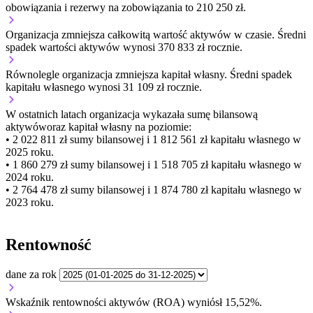
obowiązania i rezerwy na zobowiązania to 210 250 zł.
Organizacja
zmniejsza
całkowitą wartość aktywów w czasie.
Średni
spadek wartości aktywów wynosi 370 833 zł rocznie.
Równolegle organizacja
zmniejsza
kapitał własny.
Średni spadek
kapitału własnego wynosi 31 109 zł rocznie.
W ostatnich latach organizacja wykazała sumę bilansową
aktywów
oraz kapitał własny
na poziomie:
• 2 022 811 zł
sumy bilansowej i 1 812 561 zł kapitału własnego
w
2025 roku.
• 1 860 279 zł
sumy bilansowej i 1 518 705 zł kapitału własnego
w
2024 roku.
• 2 764 478 zł
sumy bilansowej i 1 874 780 zł kapitału własnego
w
2023 roku.
Rentowność
dane za rok
Wskaźnik rentowności aktywów (ROA) wyniósł 15,52%.