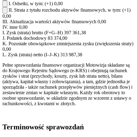
I.
Odsetki, w tym:
(+1)
0,00
II.
Strata z tytułu rozchodu aktywów finansowych, w tym:
(+1)
0,00
III.
Aktualizacja wartości aktywów finansowych
0,00
IV.
inne
0,00
I.
Zysk (strata) brutto (F+G–H)
397 361,38
J.
Podatek dochodowy
83 374,00
K.
Pozostałe obowiązkowe zmniejszenia zysku (zwiększenia straty)
0,00
L.
Zysk (strata) netto (I–J–K)
313 987,38
Pełne sprawozdania finansowe organizacji Motowizja składane są
do Krajowego Rejestru Sądowego (e-KRS) i obejmują rachunek
zysków i strat (przychody, koszty, zysk lub strata netto), bilans
(aktywa, kapitał własny i zobowiązania), a tam, gdzie jednostka je
sporządziła - także rachunek przepływów pieniężnych (cash flow) i
zestawienie zmian w kapitale własnym. Każdy rok obrotowy to
osobne sprawozdanie, w układzie zgodnym ze wzorem z ustawy o
rachunkowości, z kwotami w złotych.
Terminowość sprawozdań