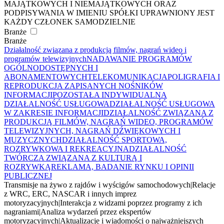
MAJĄTKOWYCH I NIEMAJĄTKOWYCH ORAZ
PODPISYWANIA W IMIENIU SPÓŁKI UPRAWNIONY JEST
KAŻDY CZŁONEK SAMODZIELNIE
Branże
Branże
Działalność związana z produkcją filmów, nagrań wideo i
programów telewizyjnych
NADAWANIE PROGRAMÓW
OGÓLNODOSTĘPNYCH I
ABONAMENTOWYCH
TELEKOMUNIKACJA
POLIGRAFIA I
REPRODUKCJA ZAPISANYCH NOŚNIKÓW
INFORMACJI
POZOSTAŁA INDYWIDUALNA
DZIAŁALNOŚĆ USŁUGOWA
DZIAŁALNOŚĆ USŁUGOWA
W ZAKRESIE INFORMACJI
DZIAŁALNOŚĆ ZWIĄZANA Z
PRODUKCJĄ FILMÓW, NAGRAŃ WIDEO, PROGRAMÓW
TELEWIZYJNYCH, NAGRAŃ DŹWIĘKOWYCH I
MUZYCZNYCH
DZIAŁALNOŚĆ SPORTOWA,
ROZRYWKOWA I REKREACYJNA
DZIAŁALNOŚĆ
TWÓRCZA ZWIĄZANA Z KULTURĄ I
ROZRYWKĄ
REKLAMA, BADANIE RYNKU I OPINII
PUBLICZNEJ
Transmisje na żywo z rajdów i wyścigów samochodowych
|
Relacje
z WRC, ERC, NASCAR i innych imprez
motoryzacyjnych
|
Interakcja z widzami poprzez programy z ich
nagraniami
|
Analiza wydarzeń przez ekspertów
motoryzacyjnych
|
Aktualizacje i wiadomości o najważniejszych