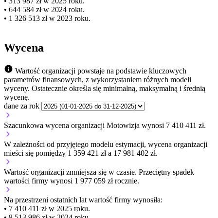
• 313 987 zł w 2025 roku.
• 644 584 zł w 2024 roku.
• 1 326 513 zł w 2023 roku.
Wycena
Wartość organizacji powstaje na podstawie kluczowych
parametrów finansowych, z wykorzystaniem różnych modeli
wyceny. Ostatecznie określa się minimalną, maksymalną i średnią
wycenę.
dane za rok
Szacunkowa wycena organizacji Motowizja wynosi 7 410 411 zł.
W zależności od przyjętego modelu estymacji, wycena organizacji
mieści się pomiędzy 1 359 421 zł a 17 981 402 zł.
Wartość organizacji
zmniejsza się
w czasie.
Przeciętny spadek
wartości firmy wynosi 1 977 059 zł rocznie.
Na przestrzeni ostatnich lat wartość firmy wynosiła:
• 7 410 411 zł w 2025 roku.
• 8 513 986 zł w 2024 roku.