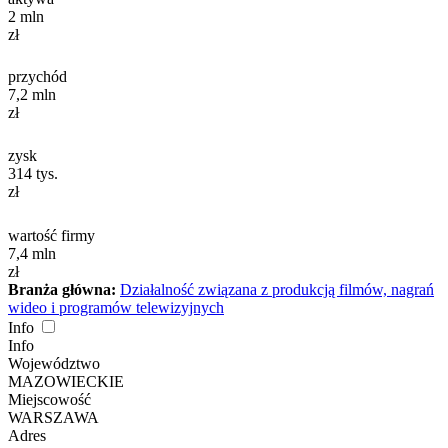
2
mln
zł
przychód
7,2
mln
zł
zysk
314
tys.
zł
wartość firmy
7,4
mln
zł
Branża główna:
Działalność związana z produkcją filmów, nagrań
wideo i programów telewizyjnych
Info
Info
Województwo
MAZOWIECKIE
Miejscowość
WARSZAWA
Adres