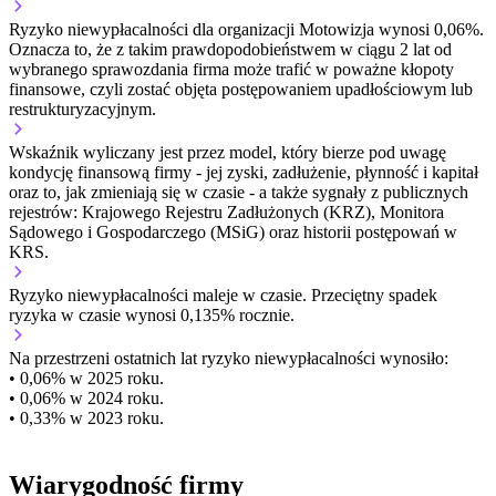
Ryzyko niewypłacalności dla organizacji Motowizja wynosi 0,06%.
Oznacza to, że z takim prawdopodobieństwem w ciągu 2 lat od
wybranego sprawozdania firma może trafić w poważne kłopoty
finansowe, czyli zostać objęta postępowaniem upadłościowym lub
restrukturyzacyjnym.
Wskaźnik wyliczany jest przez model, który bierze pod uwagę
kondycję finansową firmy - jej zyski, zadłużenie, płynność i kapitał
oraz to, jak zmieniają się w czasie - a także sygnały z publicznych
rejestrów: Krajowego Rejestru Zadłużonych (KRZ), Monitora
Sądowego i Gospodarczego (MSiG) oraz historii postępowań w
KRS.
Ryzyko niewypłacalności
maleje w czasie.
Przeciętny
spadek
ryzyka w czasie wynosi 0,135% rocznie.
Na przestrzeni ostatnich lat ryzyko niewypłacalności wynosiło:
• 0,06% w 2025 roku.
• 0,06% w 2024 roku.
• 0,33% w 2023 roku.
Wiarygodność firmy