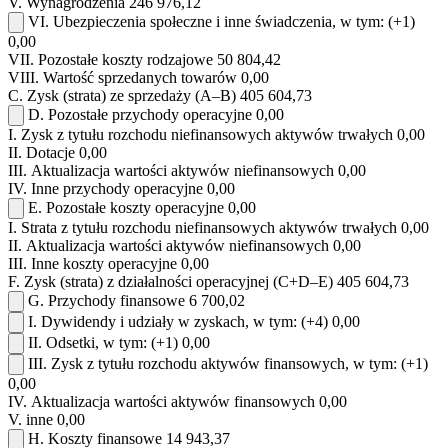
V.
Wynagrodzenia
246 976,12
VI.
Ubezpieczenia społeczne i inne świadczenia, w tym:
(+1)
0,00
VII.
Pozostałe koszty rodzajowe
50 804,42
VIII.
Wartość sprzedanych towarów
0,00
C.
Zysk (strata) ze sprzedaży (A–B)
405 604,73
D.
Pozostałe przychody operacyjne
0,00
I.
Zysk z tytułu rozchodu niefinansowych aktywów trwałych
0,00
II.
Dotacje
0,00
III.
Aktualizacja wartości aktywów niefinansowych
0,00
IV.
Inne przychody operacyjne
0,00
E.
Pozostałe koszty operacyjne
0,00
I.
Strata z tytułu rozchodu niefinansowych aktywów trwałych
0,00
II.
Aktualizacja wartości aktywów niefinansowych
0,00
III.
Inne koszty operacyjne
0,00
F.
Zysk (strata) z działalności operacyjnej (C+D–E)
405 604,73
G.
Przychody finansowe
6 700,02
I.
Dywidendy i udziały w zyskach, w tym:
(+4)
0,00
II.
Odsetki, w tym:
(+1)
0,00
III.
Zysk z tytułu rozchodu aktywów finansowych, w tym:
(+1)
0,00
IV.
Aktualizacja wartości aktywów finansowych
0,00
V.
inne
0,00
H.
Koszty finansowe
14 943,37