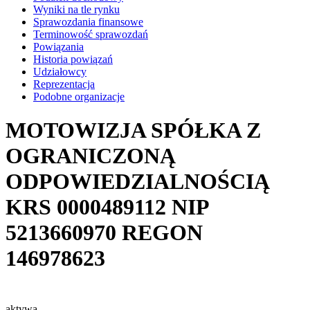
Wyniki na tle rynku
Sprawozdania finansowe
Terminowość sprawozdań
Powiązania
Historia powiązań
Udziałowcy
Reprezentacja
Podobne organizacje
MOTOWIZJA SPÓŁKA Z
OGRANICZONĄ
ODPOWIEDZIALNOŚCIĄ
KRS
0000489112
NIP
5213660970
REGON
146978623
aktywa