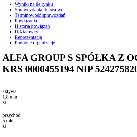
Wyniki na tle rynku
Sprawozdania finansowe
Terminowość sprawozdań
Powiązania
Historia powiązań
Udziałowcy
Reprezentacja
Podobne organizacje
ALFA GROUP S SPÓŁKA Z
KRS
0000455194
NIP
52427582
aktywa
1,8
mln
zł
przychód
5
mln
zł