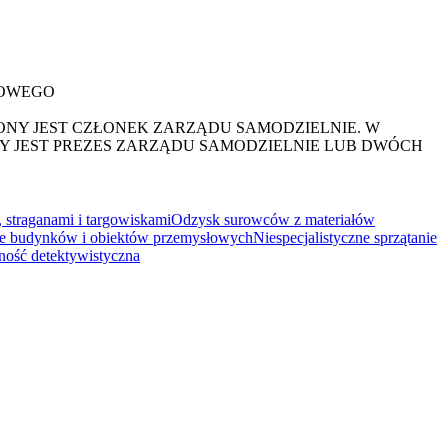
DOWEGO
NY JEST CZŁONEK ZARZĄDU SAMODZIELNIE. W
 JEST PREZES ZARZĄDU SAMODZIELNIE LUB DWÓCH
, straganami i targowiskami
Odzysk surowców z materiałów
nie budynków i obiektów przemysłowych
Niespecjalistyczne sprzątanie
ność detektywistyczna