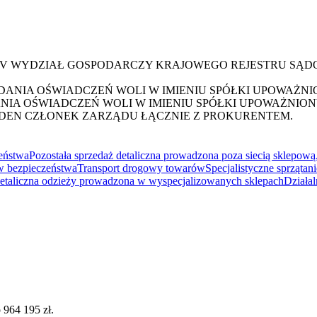
XIV WYDZIAŁ GOSPODARCZY KRAJOWEGO REJESTRU SĄ
NIA OŚWIADCZEŃ WOLI W IMIENIU SPÓŁKI UPOWAŻNIO
A OŚWIADCZEŃ WOLI W IMIENIU SPÓŁKI UPOWAŻNIONY
DEN CZŁONEK ZARZĄDU ŁĄCZNIE Z PROKURENTEM.
zeństwa
Pozostała sprzedaż detaliczna prowadzona poza siecią sklepową
ów bezpieczeństwa
Transport drogowy towarów
Specjalistyczne sprząta
etaliczna odzieży prowadzona w wyspecjalizowanych sklepach
Działal
 964 195 zł.