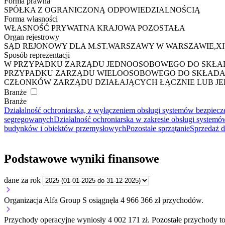
Forma prawna
SPÓŁKA Z OGRANICZONĄ ODPOWIEDZIALNOŚCIĄ
Forma własności
WŁASNOŚĆ PRYWATNA KRAJOWA POZOSTAŁA
Organ rejestrowy
SĄD REJONOWY DLA M.ST.WARSZAWY W WARSZAWIE,
Sposób reprezentacji
W PRZYPADKU ZARZĄDU JEDNOOSOBOWEGO DO SKŁADA
PRZYPADKU ZARZĄDU WIELOOSOBOWEGO DO SKŁADANI
CZŁONKÓW ZARZĄDU DZIAŁAJĄCYCH ŁĄCZNIE LUB JE
Branże
Branże
Działalność ochroniarska, z wyłączeniem obsługi systemów bezpiec
segregowanych
Działalność ochroniarska w zakresie obsługi system
budynków i obiektów przemysłowych
Pozostałe sprzątanie
Sprzedaż d
Podstawowe wyniki finansowe
dane za rok
Organizacja Alfa Group S osiągnęła 4 966 366 zł przychodów.
Przychody operacyjne wyniosły 4 002 171 zł.
Pozostałe przychody to