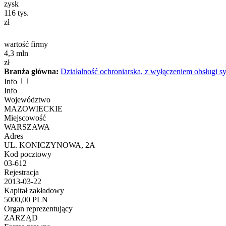
zysk
116
tys.
zł
wartość firmy
4,3
mln
zł
Branża główna:
Działalność ochroniarska, z wyłączeniem obsługi 
Info
Info
Województwo
MAZOWIECKIE
Miejscowość
WARSZAWA
Adres
UL. KONICZYNOWA, 2A
Kod pocztowy
03-612
Rejestracja
2013-03-22
Kapitał zakładowy
5000,00 PLN
Organ reprezentujący
ZARZĄD