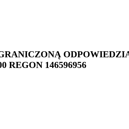
 OGRANICZONĄ ODPOWIEDZI
00
REGON
146596956