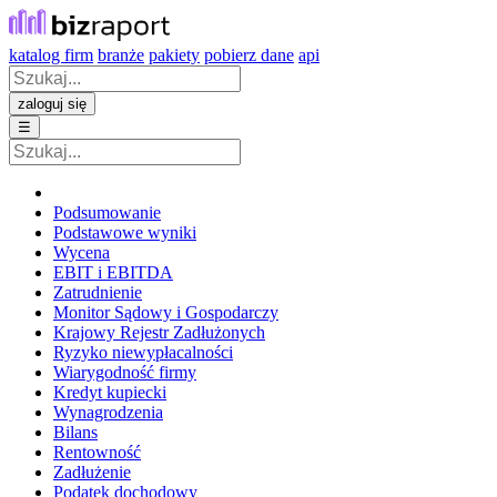
katalog firm
branże
pakiety
pobierz dane
api
zaloguj się
☰
Podsumowanie
Podstawowe wyniki
Wycena
EBIT i EBITDA
Zatrudnienie
Monitor Sądowy i Gospodarczy
Krajowy Rejestr Zadłużonych
Ryzyko niewypłacalności
Wiarygodność firmy
Kredyt kupiecki
Wynagrodzenia
Bilans
Rentowność
Zadłużenie
Podatek dochodowy