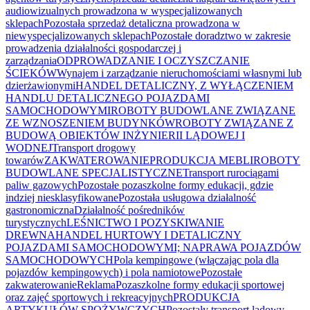
audiowizualnych prowadzona w wyspecjalizowanych
sklepach
Pozostała sprzedaż detaliczna prowadzona w
niewyspecjalizowanych sklepach
Pozostałe doradztwo w zakresie
prowadzenia działalności gospodarczej i
zarządzania
ODPROWADZANIE I OCZYSZCZANIE
ŚCIEKÓW
Wynajem i zarządzanie nieruchomościami własnymi lub
dzierżawionymi
HANDEL DETALICZNY, Z WYŁĄCZENIEM
HANDLU DETALICZNEGO POJAZDAMI
SAMOCHODOWYMI
ROBOTY BUDOWLANE ZWIĄZANE
ZE WZNOSZENIEM BUDYNKÓW
ROBOTY ZWIĄZANE Z
BUDOWĄ OBIEKTÓW INŻYNIERII LĄDOWEJ I
WODNEJ
Transport drogowy
towarów
ZAKWATEROWANIE
PRODUKCJA MEBLI
ROBOTY
BUDOWLANE SPECJALISTYCZNE
Transport rurociągami
paliw gazowych
Pozostałe pozaszkolne formy edukacji, gdzie
indziej niesklasyfikowane
Pozostała usługowa działalność
gastronomiczna
Działalność pośredników
turystycznych
LEŚNICTWO I POZYSKIWANIE
DREWNA
HANDEL HURTOWY I DETALICZNY
POJAZDAMI SAMOCHODOWYMI; NAPRAWA POJAZDÓW
SAMOCHODOWYCH
Pola kempingowe (włączając pola dla
pojazdów kempingowych) i pola namiotowe
Pozostałe
zakwaterowanie
Reklama
Pozaszkolne formy edukacji sportowej
oraz zajęć sportowych i rekreacyjnych
PRODUKCJA
ARTYKUŁÓW SPOŻYWCZYCH
Pozostały transport lądowy