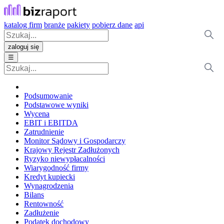
katalog firm
branże
pakiety
pobierz dane
api
zaloguj się
☰
Podsumowanie
Podstawowe wyniki
Wycena
EBIT i EBITDA
Zatrudnienie
Monitor Sądowy i Gospodarczy
Krajowy Rejestr Zadłużonych
Ryzyko niewypłacalności
Wiarygodność firmy
Kredyt kupiecki
Wynagrodzenia
Bilans
Rentowność
Zadłużenie
Podatek dochodowy