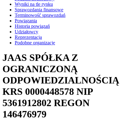
Wyniki na tle rynku
Sprawozdania finansowe
Terminowość sprawozdań
Powiązania
Historia powiązań
Udziałowcy
Reprezentacja
Podobne organizacje
JAAS SPÓŁKA Z
OGRANICZONĄ
ODPOWIEDZIALNOŚCIĄ
KRS
0000448578
NIP
5361912802
REGON
146476979