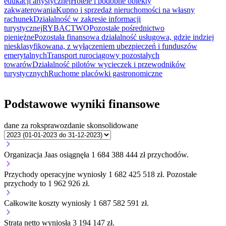
edukacji artystycznej
Hotele i podobne obiekty
zakwaterowania
Kupno i sprzedaż nieruchomości na własny
rachunek
Działalność w zakresie informacji
turystycznej
RYBACTWO
Pozostałe pośrednictwo
pieniężne
Pozostała finansowa działalność usługowa, gdzie indziej
niesklasyfikowana, z wyłączeniem ubezpieczeń i funduszów
emerytalnych
Transport rurociągowy pozostałych
towarów
Działalność pilotów wycieczek i przewodników
turystycznych
Ruchome placówki gastronomiczne
Podstawowe wyniki finansowe
dane za rok
sprawozdanie skonsolidowane
Organizacja Jaas osiągnęła 1 684 388 444 zł przychodów.
Przychody operacyjne wyniosły 1 682 425 518 zł.
Pozostałe
przychody to 1 962 926 zł.
Całkowite koszty wyniosły 1 687 582 591 zł.
Strata netto wyniosła 3 194 147 zł.