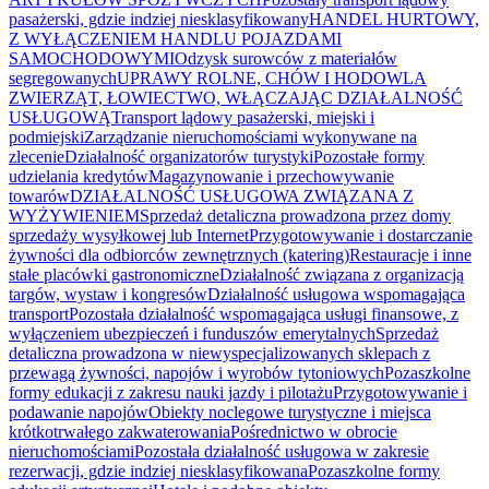
pasażerski, gdzie indziej niesklasyfikowany
HANDEL HURTOWY,
Z WYŁĄCZENIEM HANDLU POJAZDAMI
SAMOCHODOWYMI
Odzysk surowców z materiałów
segregowanych
UPRAWY ROLNE, CHÓW I HODOWLA
ZWIERZĄT, ŁOWIECTWO, WŁĄCZAJĄC DZIAŁALNOŚĆ
USŁUGOWĄ
Transport lądowy pasażerski, miejski i
podmiejski
Zarządzanie nieruchomościami wykonywane na
zlecenie
Działalność organizatorów turystyki
Pozostałe formy
udzielania kredytów
Magazynowanie i przechowywanie
towarów
DZIAŁALNOŚĆ USŁUGOWA ZWIĄZANA Z
WYŻYWIENIEM
Sprzedaż detaliczna prowadzona przez domy
sprzedaży wysyłkowej lub Internet
Przygotowywanie i dostarczanie
żywności dla odbiorców zewnętrznych (katering)
Restauracje i inne
stałe placówki gastronomiczne
Działalność związana z organizacją
targów, wystaw i kongresów
Działalność usługowa wspomagająca
transport
Pozostała działalność wspomagająca usługi finansowe, z
wyłączeniem ubezpieczeń i funduszów emerytalnych
Sprzedaż
detaliczna prowadzona w niewyspecjalizowanych sklepach z
przewagą żywności, napojów i wyrobów tytoniowych
Pozaszkolne
formy edukacji z zakresu nauki jazdy i pilotażu
Przygotowywanie i
podawanie napojów
Obiekty noclegowe turystyczne i miejsca
krótkotrwałego zakwaterowania
Pośrednictwo w obrocie
nieruchomościami
Pozostała działalność usługowa w zakresie
rezerwacji, gdzie indziej niesklasyfikowana
Pozaszkolne formy