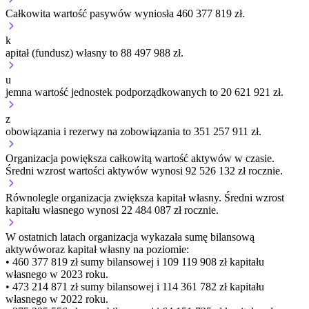
Całkowita wartość pasywów wyniosła 460 377 819 zł.
k
apitał (fundusz) własny to 88 497 988 zł.
u
jemna wartość jednostek podporządkowanych to 20 621 921 zł.
z
obowiązania i rezerwy na zobowiązania to 351 257 911 zł.
Organizacja
powiększa
całkowitą wartość aktywów w czasie.
Średni wzrost wartości aktywów wynosi 92 526 132 zł rocznie.
Równolegle organizacja
zwiększa
kapitał własny.
Średni wzrost
kapitału własnego wynosi 22 484 087 zł rocznie.
W ostatnich latach organizacja wykazała sumę bilansową
aktywów
oraz kapitał własny
na poziomie:
• 460 377 819 zł
sumy bilansowej i 109 119 908 zł kapitału
własnego
w 2023 roku.
• 473 214 871 zł
sumy bilansowej i 114 361 782 zł kapitału
własnego
w 2022 roku.