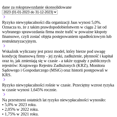
dane za rok
sprawozdanie skonsolidowane
Ryzyko niewypłacalności dla organizacji Jaas wynosi 5,0%.
Oznacza to, że z takim prawdopodobieństwem w ciągu 2 lat od
wybranego sprawozdania firma może trafić w poważne kłopoty
finansowe, czyli zostać objęta postępowaniem upadłościowym lub
restrukturyzacyjnym.
Wskaźnik wyliczany jest przez model, który bierze pod uwagę
kondycję finansową firmy - jej zyski, zadłużenie, płynność i kapitał
oraz to, jak zmieniają się w czasie - a także sygnały z publicznych
rejestrów: Krajowego Rejestru Zadłużonych (KRZ), Monitora
Sądowego i Gospodarczego (MSiG) oraz historii postępowań w
KRS.
Ryzyko niewypłacalności
rośnie w czasie.
Przeciętny
wzrost
ryzyka
w czasie wynosi 1,645% rocznie.
Na przestrzeni ostatnich lat ryzyko niewypłacalności wynosiło:
• 5,0% w 2023 roku.
• 2,05% w 2022 roku.
• 1,75% w 2021 roku.