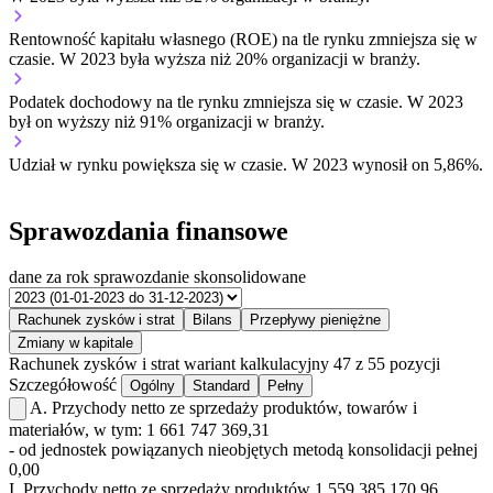
Rentowność kapitału własnego (ROE) na tle rynku
zmniejsza się w
czasie.
W 2023 była wyższa niż 20% organizacji w branży.
Podatek dochodowy na tle rynku
zmniejsza się w czasie.
W 2023
był on wyższy niż 91% organizacji w branży.
Udział w rynku
powiększa się w czasie.
W 2023 wynosił on 5,86%.
Sprawozdania finansowe
dane za rok
sprawozdanie skonsolidowane
Rachunek zysków i strat
Bilans
Przepływy pieniężne
Zmiany w kapitale
Rachunek zysków i strat
wariant kalkulacyjny
47 z 55 pozycji
Szczegółowość
Ogólny
Standard
Pełny
A.
Przychody netto ze sprzedaży produktów, towarów i
materiałów, w tym:
1 661 747 369,31
- od jednostek powiązanych nieobjętych metodą konsolidacji pełnej
0,00
I.
Przychody netto ze sprzedaży produktów
1 559 385 170,96