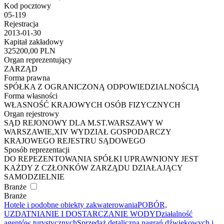
Kod pocztowy
05-119
Rejestracja
2013-01-30
Kapitał zakładowy
325200,00 PLN
Organ reprezentujący
ZARZĄD
Forma prawna
SPÓŁKA Z OGRANICZONĄ ODPOWIEDZIALNOŚCIĄ
Forma własności
WŁASNOŚĆ KRAJOWYCH OSÓB FIZYCZNYCH
Organ rejestrowy
SĄD REJONOWY DLA M.ST.WARSZAWY W
WARSZAWIE,XIV WYDZIAŁ GOSPODARCZY
KRAJOWEGO REJESTRU SĄDOWEGO
Sposób reprezentacji
DO REPEZENTOWANIA SPÓŁKI UPRAWNIONY JEST
KAŻDY Z CZŁONKÓW ZARZĄDU DZIAŁAJĄCY
SAMODZIELNIE
Branże
Branże
Hotele i podobne obiekty zakwaterowania
POBÓR,
UZDATNIANIE I DOSTARCZANIE WODY
Działalność
agentów turystycznych
Sprzedaż detaliczna nagrań dźwiękowych i