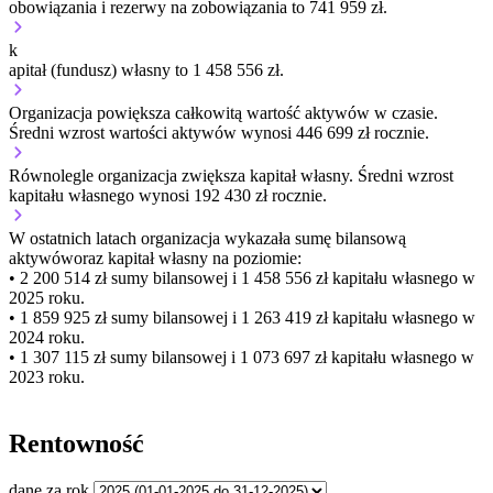
obowiązania i rezerwy na zobowiązania to 741 959 zł.
k
apitał (fundusz) własny to 1 458 556 zł.
Organizacja
powiększa
całkowitą wartość aktywów w czasie.
Średni wzrost wartości aktywów wynosi 446 699 zł rocznie.
Równolegle organizacja
zwiększa
kapitał własny.
Średni wzrost
kapitału własnego wynosi 192 430 zł rocznie.
W ostatnich latach organizacja wykazała sumę bilansową
aktywów
oraz kapitał własny
na poziomie:
• 2 200 514 zł
sumy bilansowej i 1 458 556 zł kapitału własnego
w
2025 roku.
• 1 859 925 zł
sumy bilansowej i 1 263 419 zł kapitału własnego
w
2024 roku.
• 1 307 115 zł
sumy bilansowej i 1 073 697 zł kapitału własnego
w
2023 roku.
Rentowność
dane za rok