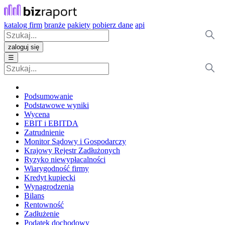
katalog firm
branże
pakiety
pobierz dane
api
zaloguj się
☰
Podsumowanie
Podstawowe wyniki
Wycena
EBIT i EBITDA
Zatrudnienie
Monitor Sądowy i Gospodarczy
Krajowy Rejestr Zadłużonych
Ryzyko niewypłacalności
Wiarygodność firmy
Kredyt kupiecki
Wynagrodzenia
Bilans
Rentowność
Zadłużenie
Podatek dochodowy