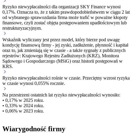
Ryzyko niewypłacalności dla organizacji SKY Finance wynosi
0,17%. Oznacza to, że z takim prawdopodobieństwem w ciągu 2 lat
od wybranego sprawozdania firma może trafić w poważne kłopoty
finansowe, czyli zostać objęta postępowaniem upadłościowym lub
restrukturyzacyjnym.
Wskaźnik wyliczany jest przez model, który bierze pod uwagę
kondycję finansową firmy - jej zyski, zadłużenie, płynność i kapitał
oraz to, jak zmieniają się w czasie - a także sygnały z publicznych
rejestrów: Krajowego Rejestru Zadłużonych (KRZ), Monitora
Sądowego i Gospodarczego (MSiG) oraz historii postępowań w
KRS.
Ryzyko niewypłacalności
rośnie w czasie.
Przeciętny
wzrost
ryzyka
w czasie wynosi 0,055% rocznie.
Na przestrzeni ostatnich lat ryzyko niewypłacalności wynosiło:
• 0,17% w 2025 roku.
• 0,33% w 2024 roku.
• 0,06% w 2023 roku.
Wiarygodność firmy