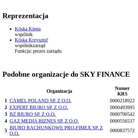
Reprezentacja
Kóska Kinga
wspólnik
Kóska Krzysztof
wspólnik
zarząd
Funkcja:
prezes zarządu
Podobne organizacje do SKY FINANCE
Numer
Organizacja
KRS
1
CAMEL POLAND SP. Z O.O.
0000218922
2
EXPERT BIURO SP. Z O.O.
0000493995
3
BZ BIURO SP. Z O.O.
0000790542
4
GAZ MEDIA BIZNES SP. Z O.O.
0000556537
BIURO RACHUNKOWE PRO-FIMEX SP. Z
5
0000837572
O.O.