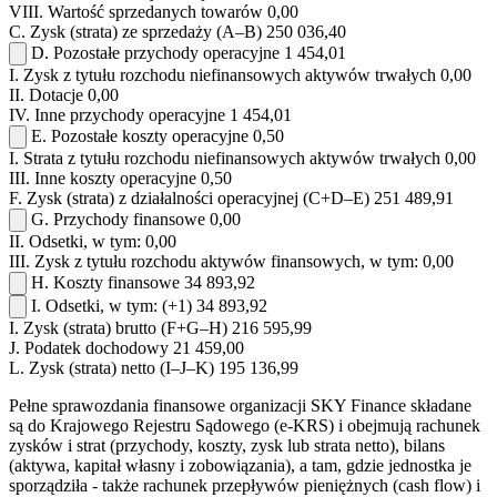
VIII.
Wartość sprzedanych towarów
0,00
C.
Zysk (strata) ze sprzedaży (A–B)
250 036,40
D.
Pozostałe przychody operacyjne
1 454,01
I.
Zysk z tytułu rozchodu niefinansowych aktywów trwałych
0,00
II.
Dotacje
0,00
IV.
Inne przychody operacyjne
1 454,01
E.
Pozostałe koszty operacyjne
0,50
I.
Strata z tytułu rozchodu niefinansowych aktywów trwałych
0,00
III.
Inne koszty operacyjne
0,50
F.
Zysk (strata) z działalności operacyjnej (C+D–E)
251 489,91
G.
Przychody finansowe
0,00
II.
Odsetki, w tym:
0,00
III.
Zysk z tytułu rozchodu aktywów finansowych, w tym:
0,00
H.
Koszty finansowe
34 893,92
I.
Odsetki, w tym:
(+1)
34 893,92
I.
Zysk (strata) brutto (F+G–H)
216 595,99
J.
Podatek dochodowy
21 459,00
L.
Zysk (strata) netto (I–J–K)
195 136,99
Pełne sprawozdania finansowe organizacji SKY Finance składane
są do Krajowego Rejestru Sądowego (e-KRS) i obejmują rachunek
zysków i strat (przychody, koszty, zysk lub strata netto), bilans
(aktywa, kapitał własny i zobowiązania), a tam, gdzie jednostka je
sporządziła - także rachunek przepływów pieniężnych (cash flow) i