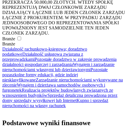
PRZEKRACZA 50.000,00 ZŁOTYCH. WTEDY SPÓŁKĘ
REPREZENTUJĄ DWAJ CZŁONKOWIE ZARZĄDU
DZIAŁAJĄCY ŁĄCZNIE LUB JEDEN CZŁONEK ZARZĄDU
ŁĄCZNIE Z PROKURENTEM. W PRZYPADKU ZARZĄDU
JEDNOOSOBOWEGO DO REPREZENTOWANIA SPÓŁKI
UPOWAŻNIONY JEST SAMODZIELNIE TEN JEDEN
CZŁONEK ZARZĄDU.
Branże
Branże
Działalność rachunkowo-księgowa; doradztwo
podatkowe
Działalność usługowa związana z
przeprowadzkami
Pozostałe doradztwo w zakresie prowadzenia
działalności gospodarczej i zarządzania
Wynajem i zarządzanie
nieruchomościami własnymi lub dzierżawionymi
Pozostałe
pozaszkolne formy edukacji, gdzie indziej
niesklasyfikowane
Zarządzanie nieruchomościami wykonywane na
zlecenie
Wynajem i dzierżawa samochodów osobowych i
furgonetek
Realizacja projektów budowlanych związanych ze
wznoszeniem budynków
Sprzedaż detaliczna prowadzona przez
domy sprzedaży wysyłkowej lub Internet
Kupno i sprzedaż
nieruchomości na własny rachunek
Podstawowe wyniki finansowe