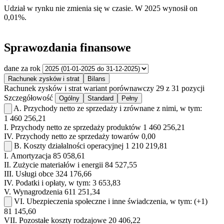
Udział w rynku
nie zmienia się w czasie.
W 2025 wynosił on
0,01%.
Sprawozdania finansowe
dane za rok
Rachunek zysków i strat
Bilans
Rachunek zysków i strat
wariant porównawczy
29 z 31 pozycji
Szczegółowość
Ogólny
Standard
Pełny
A.
Przychody netto ze sprzedaży i zrównane z nimi, w tym:
1 460 256,21
I.
Przychody netto ze sprzedaży produktów
1 460 256,21
IV.
Przychody netto ze sprzedaży towarów
0,00
B.
Koszty działalności operacyjnej
1 210 219,81
I.
Amortyzacja
85 058,61
II.
Zużycie materiałów i energii
84 527,55
III.
Usługi obce
324 176,66
IV.
Podatki i opłaty, w tym:
3 653,83
V.
Wynagrodzenia
611 251,34
VI.
Ubezpieczenia społeczne i inne świadczenia, w tym:
(+1)
81 145,60
VII.
Pozostałe koszty rodzajowe
20 406,22