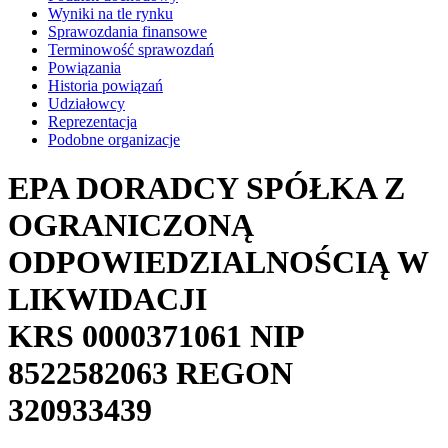
Wyniki na tle rynku
Sprawozdania finansowe
Terminowość sprawozdań
Powiązania
Historia powiązań
Udziałowcy
Reprezentacja
Podobne organizacje
EPA DORADCY SPÓŁKA Z
OGRANICZONĄ
ODPOWIEDZIALNOŚCIĄ W
LIKWIDACJI
KRS
0000371061
NIP
8522582063
REGON
320933439