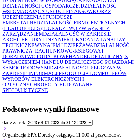
DZIAŁALNOŚĆ WSPOMAGAJĄCA PROWADZENIE
DZIAŁALNOŚCI GOSPODARCZEJ
DZIAŁALNOŚĆ
WSPOMAGAJĄCA USŁUGI FINANSOWE ORAZ
UBEZPIECZENIA I FUNDUSZE
EMERYTALNE
DZIAŁALNOŚĆ FIRM CENTRALNYCH
(HEAD OFFICES); DORADZTWO ZWIĄZANE Z
ZARZĄDZANIEM
DZIAŁALNOŚĆ W ZAKRESIE
ARCHITEKTURY I INŻYNIERII; BADANIA I ANALIZY
TECHNICZNE
WYNAJEM I DZIERŻAWA
DZIAŁALNOŚĆ
PRAWNICZA, RACHUNKOWO-KSIĘGOWA I
DORADZTWO PODATKOWE
HANDEL DETALICZNY, Z
WYŁĄCZENIEM HANDLU DETALICZNEGO POJAZDAMI
SAMOCHODOWYMI
DZIAŁALNOŚĆ USŁUGOWA W
ZAKRESIE INFORMACJI
PRODUKCJA KOMPUTERÓW,
WYROBÓW ELEKTRONICZNYCH I
OPTYCZNYCH
ROBOTY BUDOWLANE
SPECJALISTYCZNE
Podstawowe wyniki finansowe
dane za rok
Organizacja EPA Doradcy osiągnęła 11 000 zł przychodów.