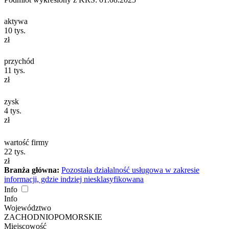
aktywa
10
tys.
zł
przychód
11
tys.
zł
zysk
4
tys.
zł
wartość firmy
22
tys.
zł
Branża główna:
Pozostała działalność usługowa w zakresie
informacji, gdzie indziej niesklasyfikowana
Info
Info
Województwo
ZACHODNIOPOMORSKIE
Miejscowość