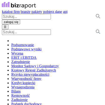
katalog firm
branże
pakiety
pobierz dane
api
zaloguj się
☰
Podsumowanie
Podstawowe wyniki
Wycena
EBIT i EBITDA
Zatrudnienie
Monitor Sądowy i Gospodarczy
Krajowy Rejestr Zadłużonych
Ryzyko niewypłacalności
Wiarygodność firmy
Kredyt kupiecki
Wynagrodzenia
Bilans
Rentowność
Zadłużenie
Podatek dochodowy