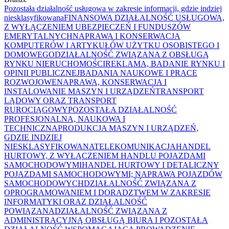
Pozostała działalność usługowa w zakresie informacji, gdzie indziej
niesklasyfikowana
FINANSOWA DZIAŁALNOŚĆ USŁUGOWA,
Z WYŁĄCZENIEM UBEZPIECZEŃ I FUNDUSZÓW
EMERYTALNYCH
NAPRAWA I KONSERWACJA
KOMPUTERÓW I ARTYKUŁÓW UŻYTKU OSOBISTEGO I
DOMOWEGO
DZIAŁALNOŚĆ ZWIĄZANA Z OBSŁUGĄ
RYNKU NIERUCHOMOŚCI
REKLAMA, BADANIE RYNKU I
OPINII PUBLICZNEJ
BADANIA NAUKOWE I PRACE
ROZWOJOWE
NAPRAWA, KONSERWACJA I
INSTALOWANIE MASZYN I URZĄDZEŃ
TRANSPORT
LĄDOWY ORAZ TRANSPORT
RUROCIĄGOWY
POZOSTAŁA DZIAŁALNOŚĆ
PROFESJONALNA, NAUKOWA I
TECHNICZNA
PRODUKCJA MASZYN I URZĄDZEŃ,
GDZIE INDZIEJ
NIESKLASYFIKOWANA
TELEKOMUNIKACJA
HANDEL
HURTOWY, Z WYŁĄCZENIEM HANDLU POJAZDAMI
SAMOCHODOWYMI
HANDEL HURTOWY I DETALICZNY
POJAZDAMI SAMOCHODOWYMI; NAPRAWA POJAZDÓW
SAMOCHODOWYCH
DZIAŁALNOŚĆ ZWIĄZANA Z
OPROGRAMOWANIEM I DORADZTWEM W ZAKRESIE
INFORMATYKI ORAZ DZIAŁALNOŚĆ
POWIĄZANA
DZIAŁALNOŚĆ ZWIĄZANA Z
ADMINISTRACYJNĄ OBSŁUGĄ BIURA I POZOSTAŁA