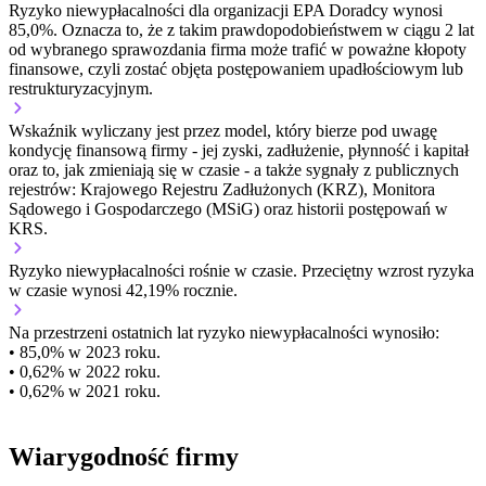
Ryzyko niewypłacalności dla organizacji EPA Doradcy wynosi
85,0%. Oznacza to, że z takim prawdopodobieństwem w ciągu 2 lat
od wybranego sprawozdania firma może trafić w poważne kłopoty
finansowe, czyli zostać objęta postępowaniem upadłościowym lub
restrukturyzacyjnym.
Wskaźnik wyliczany jest przez model, który bierze pod uwagę
kondycję finansową firmy - jej zyski, zadłużenie, płynność i kapitał
oraz to, jak zmieniają się w czasie - a także sygnały z publicznych
rejestrów: Krajowego Rejestru Zadłużonych (KRZ), Monitora
Sądowego i Gospodarczego (MSiG) oraz historii postępowań w
KRS.
Ryzyko niewypłacalności
rośnie w czasie.
Przeciętny
wzrost
ryzyka
w czasie wynosi 42,19% rocznie.
Na przestrzeni ostatnich lat ryzyko niewypłacalności wynosiło:
• 85,0% w 2023 roku.
• 0,62% w 2022 roku.
• 0,62% w 2021 roku.
Wiarygodność firmy