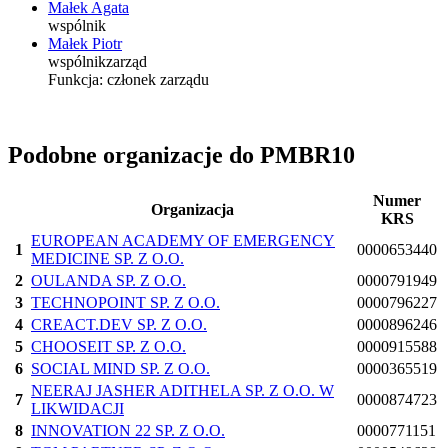
Małek Agata
wspólnik
Małek Piotr
wspólnik
zarząd
Funkcja:
członek zarządu
Podobne organizacje do PMBR10
Numer
Organizacja
KRS
EUROPEAN ACADEMY OF EMERGENCY
1
0000653440
MEDICINE SP. Z O.O.
2
OULANDA SP. Z O.O.
0000791949
3
TECHNOPOINT SP. Z O.O.
0000796227
4
CREACT.DEV SP. Z O.O.
0000896246
5
CHOOSEIT SP. Z O.O.
0000915588
6
SOCIAL MIND SP. Z O.O.
0000365519
NEERAJ JASHER ADITHELA SP. Z O.O. W
7
0000874723
LIKWIDACJI
8
INNOVATION 22 SP. Z O.O.
0000771151