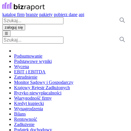
katalog firm
branże
pakiety
pobierz dane
api
zaloguj się
☰
Podsumowanie
Podstawowe wyniki
Wycena
EBIT i EBITDA
Zatrudnienie
Monitor Sądowy i Gospodarczy
Krajowy Rejestr Zadłużonych
Ryzyko niewypłacalności
Wiarygodność firmy
Kredyt kupiecki
Wynagrodzenia
Bilans
Rentowność
Zadłużenie
Podatek dochodowy