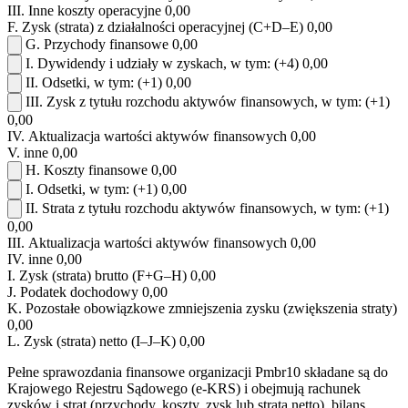
III.
Inne koszty operacyjne
0,00
F.
Zysk (strata) z działalności operacyjnej (C+D–E)
0,00
G.
Przychody finansowe
0,00
I.
Dywidendy i udziały w zyskach, w tym:
(+4)
0,00
II.
Odsetki, w tym:
(+1)
0,00
III.
Zysk z tytułu rozchodu aktywów finansowych, w tym:
(+1)
0,00
IV.
Aktualizacja wartości aktywów finansowych
0,00
V.
inne
0,00
H.
Koszty finansowe
0,00
I.
Odsetki, w tym:
(+1)
0,00
II.
Strata z tytułu rozchodu aktywów finansowych, w tym:
(+1)
0,00
III.
Aktualizacja wartości aktywów finansowych
0,00
IV.
inne
0,00
I.
Zysk (strata) brutto (F+G–H)
0,00
J.
Podatek dochodowy
0,00
K.
Pozostałe obowiązkowe zmniejszenia zysku (zwiększenia straty)
0,00
L.
Zysk (strata) netto (I–J–K)
0,00
Pełne sprawozdania finansowe organizacji Pmbr10 składane są do
Krajowego Rejestru Sądowego (e-KRS) i obejmują rachunek
zysków i strat (przychody, koszty, zysk lub strata netto), bilans