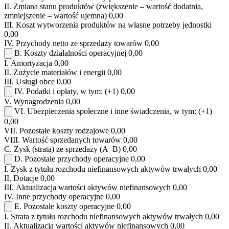
II.
Zmiana stanu produktów (zwiększenie – wartość dodatnia,
zmniejszenie – wartość ujemna)
0,00
III.
Koszt wytworzenia produktów na własne potrzeby jednostki
0,00
IV.
Przychody netto ze sprzedaży towarów
0,00
B.
Koszty działalności operacyjnej
0,00
I.
Amortyzacja
0,00
II.
Zużycie materiałów i energii
0,00
III.
Usługi obce
0,00
IV.
Podatki i opłaty, w tym:
(+1)
0,00
V.
Wynagrodzenia
0,00
VI.
Ubezpieczenia społeczne i inne świadczenia, w tym:
(+1)
0,00
VII.
Pozostałe koszty rodzajowe
0,00
VIII.
Wartość sprzedanych towarów
0,00
C.
Zysk (strata) ze sprzedaży (A–B)
0,00
D.
Pozostałe przychody operacyjne
0,00
I.
Zysk z tytułu rozchodu niefinansowych aktywów trwałych
0,00
II.
Dotacje
0,00
III.
Aktualizacja wartości aktywów niefinansowych
0,00
IV.
Inne przychody operacyjne
0,00
E.
Pozostałe koszty operacyjne
0,00
I.
Strata z tytułu rozchodu niefinansowych aktywów trwałych
0,00
II.
Aktualizacja wartości aktywów niefinansowych
0,00