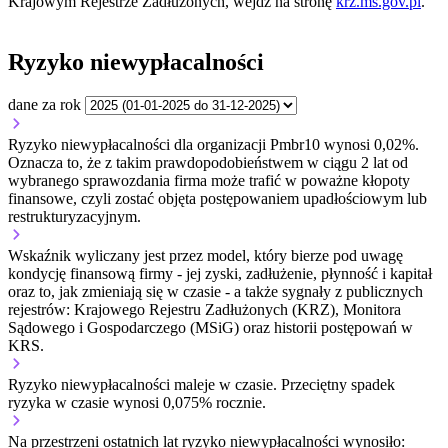
Krajowym Rejestrze Zadłużonych, wejdź na stronę
krz.ms.gov.pl
.
Ryzyko niewypłacalności
dane za rok
Ryzyko niewypłacalności dla organizacji Pmbr10 wynosi 0,02%.
Oznacza to, że z takim prawdopodobieństwem w ciągu 2 lat od
wybranego sprawozdania firma może trafić w poważne kłopoty
finansowe, czyli zostać objęta postępowaniem upadłościowym lub
restrukturyzacyjnym.
Wskaźnik wyliczany jest przez model, który bierze pod uwagę
kondycję finansową firmy - jej zyski, zadłużenie, płynność i kapitał
oraz to, jak zmieniają się w czasie - a także sygnały z publicznych
rejestrów: Krajowego Rejestru Zadłużonych (KRZ), Monitora
Sądowego i Gospodarczego (MSiG) oraz historii postępowań w
KRS.
Ryzyko niewypłacalności
maleje w czasie.
Przeciętny
spadek
ryzyka w czasie wynosi 0,075% rocznie.
Na przestrzeni ostatnich lat ryzyko niewypłacalności wynosiło: