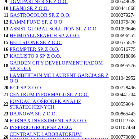
9
TGM PARTNER SP. Z O.O.
0000549628
10
LEAN8 SP. Z O.O.
0000441868
11
GASTROCOLOR SP. Z O.O.
0000279274
12
RAMM FUND SP. Z O.O.
0001075490
13
ASSIST GLOBAL SOLUTION SP. Z O.O.
0001099646
14
HEIMDALL SEARCH SP. Z O.O.
0000696555
15
BELLSTONE SP. Z O.O.
0000575879
16
PROMPTER SP. Z O.O.
0000516775
17
KALLISTO 9 SP. Z O.O.
0000518866
GARDEN CITY DEVELOPMENT RADOM
18
0000695576
SP. Z O.O.
LAMBERTAIN MC LAURENT GARCIA SP. Z
19
0001042952
O.O.
20
KCP SP. Z O.O.
0000728496
21
CENTRUM INFORMACJI SP. Z O.O.
0000441204
FUNDACJA OŚRODEK ANALIZ
22
0000559044
STRATEGICZNYCH
23
DAJNOWA SP. Z O.O.
0000865443
24
FORNAX INVESTMENT SP. Z O.O.
0001111958
25
INSPIRIO GROUP SP. Z O.O.
0001107434
CENTRALNE LABORATORIUM
26
0000770060