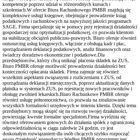
kompetencje poprzez udział w różnorodnych kursach i
szkoleniach.W ofercie Biura Rachunkowego PMBR znajdują się
kompleksowe usługi księgowe, obejmujące prowadzenie ksiąg
podatkowych i rachunkowych na najwyższej jakości programach
SAGE. Firma specjalizuje się w pomocy przy rejestracji działalności
gospodarczej oraz optymalizacji podatkowej, co pozwala klientom
na stabilizację obciążeń publiczno-prawnych. Biuro oferuje również
outsourcing usług księgowych, włącznie z obsługą kadr i płac,
sporządzaniem deklaracji podatkowych, analiz finansowych oraz
świadczy doradztwo ekonomiczne i podatkowe.Dla
przedsiębiorców, którzy chcą uniknąć płacenia składek na ZUS,
Biuro PMBR oferuje możliwość prowadzenia działalności bez
konieczności opłacania składek. Firma zajmuje się również
wszelkimi aspektami związanymi z rozliczeniami z ZUS, od
sporządzania deklaracji miesięcznych, poprzez aktualizację danych
płatnika w systemach ZUS, po rejestrację nowych pracowników i
obsługę zwolnień lekarskich.Biuro Rachunkowe PMBR oferuje
również usługę pełnomocnictwa, co pozwala na zrealizowanie
wszystkich formalności urzędowych w imieniu klienta. Dzięki temu
przedsiębiorcy mogą skupić się na rozwoju swojej działalności,
powierzając kwestie formalne specjalistom.Firma wyróżnia się
również oferowaniem gotowych do działania spółek z ograniczoną
odpowiedzialnością w ciągu zaledwie 24 godzin, co jest
doskonałym rozwiązaniem dla osób chcących szybko rozpocząć
swoją działalność gospodarczą.Według PMBR priorytetem jest