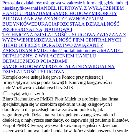
Pozostała działalność usługowa w zakresie informacji, gdzie indziej
niesklasyfikowana
HANDEL HURTOWY, Z WYŁĄCZENIEM
HANDLU POJAZDAMI SAMOCHODOWYMI
ROBOTY
BUDOWLANE ZWIĄZANE ZE WZNOSZENIEM
BUDYNKÓW
EDUKACJA
POZOSTAŁA DZIAŁALNOŚĆ
PROFESJONALNA, NAUKOWA I
TECHNICZNA
DZIAŁALNOŚĆ USŁUGOWA ZWIĄZANA Z
WYŻYWIENIEM
DZIAŁALNOŚĆ FIRM CENTRALNYCH
(HEAD OFFICES); DORADZTWO ZWIĄZANE Z
ZARZĄDZANIEM
Działalność portali internetowych
HANDEL
DETALICZNY, Z WYŁĄCZENIEM HANDLU
DETALICZNEGO POJAZDAMI
SAMOCHODOWYMI
POZOSTAŁA INDYWIDUALNA
DZIAŁALNOŚĆ USŁUGOWA
Kompleksowe usługi księgowe
|
Pomoc przy rejestracji
firmy
|
Optymalizacja podatkowa
|
Outsourcing księgowości i
kadr
|
Możliwość działalności bez ZUS
czytaj więcej
zwiń
Biuro Rachunkowe PMBR Piotr Małek to profesjonalna firma
specjalizująca się w szerokim spektrum usług księgowych i
doradczych dla przedsiębiorstw zarówno polskich, jak i
zagranicznych. Działa na rynku z pełnym zaangażowaniem i
dbałością o najwyższe standardy, co zapewnia jej zaufanie klientów.
Zespół PMBR tworzą wykwalifikowani specjaliści z dziedzin
księgowości, prawa, kadr i podatków, którzy stale poszerzają swoje