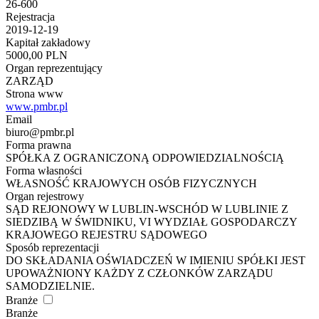
26-600
Rejestracja
2019-12-19
Kapitał zakładowy
5000,00 PLN
Organ reprezentujący
ZARZĄD
Strona www
www.pmbr.pl
Email
biuro@pmbr.pl
Forma prawna
SPÓŁKA Z OGRANICZONĄ ODPOWIEDZIALNOŚCIĄ
Forma własności
WŁASNOŚĆ KRAJOWYCH OSÓB FIZYCZNYCH
Organ rejestrowy
SĄD REJONOWY W LUBLIN-WSCHÓD W LUBLINIE Z
SIEDZIBĄ W ŚWIDNIKU, VI WYDZIAŁ GOSPODARCZY
KRAJOWEGO REJESTRU SĄDOWEGO
Sposób reprezentacji
DO SKŁADANIA OŚWIADCZEŃ W IMIENIU SPÓŁKI JEST
UPOWAŻNIONY KAŻDY Z CZŁONKÓW ZARZĄDU
SAMODZIELNIE.
Branże
Branże