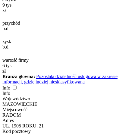
9
tys.
zł
przychód
b.d.
zysk
b.d.
wartość firmy
6
tys.
zł
Branża główna:
Pozostała działalność usługowa w zakresie
informacji, gdzie indziej niesklasyfikowana
Info
Info
Województwo
MAZOWIECKIE
Miejscowość
RADOM
Adres
UL. 1905 ROKU, 21
Kod pocztowy