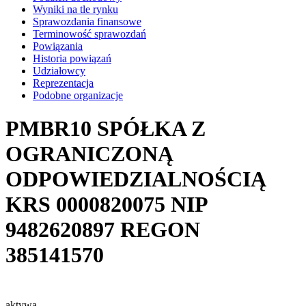
Wyniki na tle rynku
Sprawozdania finansowe
Terminowość sprawozdań
Powiązania
Historia powiązań
Udziałowcy
Reprezentacja
Podobne organizacje
PMBR10 SPÓŁKA Z
OGRANICZONĄ
ODPOWIEDZIALNOŚCIĄ
KRS
0000820075
NIP
9482620897
REGON
385141570
aktywa