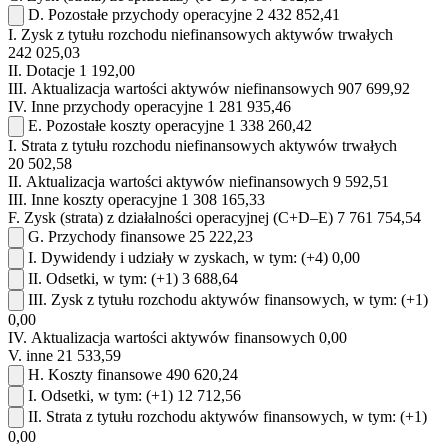
D.
Pozostałe przychody operacyjne
2 432 852,41
I.
Zysk z tytułu rozchodu niefinansowych aktywów trwałych
242 025,03
II.
Dotacje
1 192,00
III.
Aktualizacja wartości aktywów niefinansowych
907 699,92
IV.
Inne przychody operacyjne
1 281 935,46
E.
Pozostałe koszty operacyjne
1 338 260,42
I.
Strata z tytułu rozchodu niefinansowych aktywów trwałych
20 502,58
II.
Aktualizacja wartości aktywów niefinansowych
9 592,51
III.
Inne koszty operacyjne
1 308 165,33
F.
Zysk (strata) z działalności operacyjnej (C+D–E)
7 761 754,54
G.
Przychody finansowe
25 222,23
I.
Dywidendy i udziały w zyskach, w tym:
(+4)
0,00
II.
Odsetki, w tym:
(+1)
3 688,64
III.
Zysk z tytułu rozchodu aktywów finansowych, w tym:
(+1)
0,00
IV.
Aktualizacja wartości aktywów finansowych
0,00
V.
inne
21 533,59
H.
Koszty finansowe
490 620,24
I.
Odsetki, w tym:
(+1)
12 712,56
II.
Strata z tytułu rozchodu aktywów finansowych, w tym:
(+1)
0,00