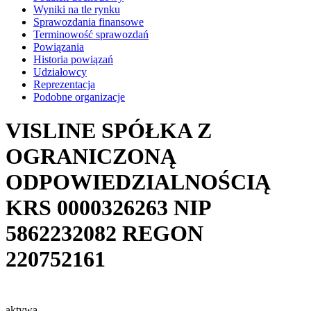
Wyniki na tle rynku
Sprawozdania finansowe
Terminowość sprawozdań
Powiązania
Historia powiązań
Udziałowcy
Reprezentacja
Podobne organizacje
VISLINE SPÓŁKA Z
OGRANICZONĄ
ODPOWIEDZIALNOŚCIĄ
KRS
0000326263
NIP
5862232082
REGON
220752161
aktywa