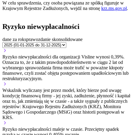
W celu sprawdzenia, czy osoba powiązana ze spółką figuruje w
Krajowym Rejestrze Zadłużonych, wejdź na stronę
krz.ms.gov.pl
.
Ryzyko niewypłacalności
dane za rok
sprawozdanie skonsolidowane
Ryzyko niewypłacalności dla organizacji Visline wynosi 0,39%.
Oznacza to, że z takim prawdopodobieństwem w ciągu 2 lat od
wybranego sprawozdania firma może trafić w poważne kłopoty
finansowe, czyli zostać objęta postępowaniem upadłościowym lub
restrukturyzacyjnym.
Wskaźnik wyliczany jest przez model, który bierze pod uwagę
kondycję finansową firmy - jej zyski, zadłużenie, płynność i kapitał
oraz to, jak zmieniają się w czasie - a także sygnały z publicznych
rejestrów: Krajowego Rejestru Zadłużonych (KRZ), Monitora
Sądowego i Gospodarczego (MSiG) oraz historii postępowań w
KRS.
Ryzyko niewypłacalności
maleje w czasie.
Przeciętny
spadek
ryzyka w czasie wynosi 0,405% rocznie.