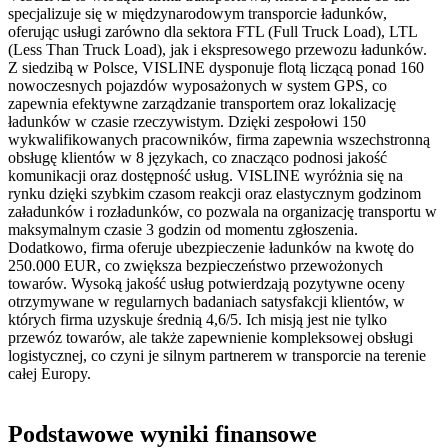
specjalizuje się w międzynarodowym transporcie ładunków,
oferując usługi zarówno dla sektora FTL (Full Truck Load), LTL
(Less Than Truck Load), jak i ekspresowego przewozu ładunków.
Z siedzibą w Polsce, VISLINE dysponuje flotą liczącą ponad 160
nowoczesnych pojazdów wyposażonych w system GPS, co
zapewnia efektywne zarządzanie transportem oraz lokalizację
ładunków w czasie rzeczywistym. Dzięki zespołowi 150
wykwalifikowanych pracowników, firma zapewnia wszechstronną
obsługę klientów w 8 językach, co znacząco podnosi jakość
komunikacji oraz dostępność usług. VISLINE wyróżnia się na
rynku dzięki szybkim czasom reakcji oraz elastycznym godzinom
załadunków i rozładunków, co pozwala na organizację transportu w
maksymalnym czasie 3 godzin od momentu zgłoszenia.
Dodatkowo, firma oferuje ubezpieczenie ładunków na kwotę do
250.000 EUR, co zwiększa bezpieczeństwo przewożonych
towarów. Wysoką jakość usług potwierdzają pozytywne oceny
otrzymywane w regularnych badaniach satysfakcji klientów, w
których firma uzyskuje średnią 4,6/5. Ich misją jest nie tylko
przewóz towarów, ale także zapewnienie kompleksowej obsługi
logistycznej, co czyni je silnym partnerem w transporcie na terenie
całej Europy.
Podstawowe wyniki finansowe