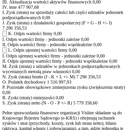
III.
Aktualizacja wartości aktywów finansowych
0,00
IV.
inne
477 907,68
I.
Zysk (strata) na sprzedaży całości lub części udziałów jednostek
podporządkowanych
0,00
J.
Zysk (strata) z działalności gospodarczej (F + G - H +/- I)
7 296 356,53
K.
Odpis wartości firmy
0,00
I.
Odpis wartości firmy - jednostki zależne
0,00
II.
Odpis wartości firmy - jednostki współzależne
0,00
L.
Odpis ujemnej wartości firmy
0,00
I.
Odpis ujemnej wartości firmy - jednostki zależne
0,00
II.
Odpis ujemnej wartości firmy - jednostki współzależne
0,00
M.
Zysk (strata) z udziałów w jednostkach podporządkowanych
wycenianych metodą praw własności
0,00
N.
Zysk (strata) brutto (J - K + L +/- M)
7 296 356,53
O.
Podatek dochodowy
1 516 997,93
P.
Pozostałe obowiązkowe zmniejszenia zysku (zwiększenia straty)
0,00
R.
Zyski (straty) mniejszości
0,00
S.
Zysk (strata) netto (N - O - P +/- R)
5 779 358,60
Pełne sprawozdania finansowe organizacji Visline składane są do
Krajowego Rejestru Sądowego (e-KRS) i obejmują rachunek
zysków i strat (przychody, koszty, zysk lub strata netto), bilans
(aktywa, kapitał własny i zobowiązania), a tam, gdzie jednostka je