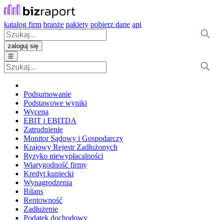
katalog firm
branże
pakiety
pobierz dane
api
zaloguj się
☰
Podsumowanie
Podstawowe wyniki
Wycena
EBIT i EBITDA
Zatrudnienie
Monitor Sądowy i Gospodarczy
Krajowy Rejestr Zadłużonych
Ryzyko niewypłacalności
Wiarygodność firmy
Kredyt kupiecki
Wynagrodzenia
Bilans
Rentowność
Zadłużenie
Podatek dochodowy