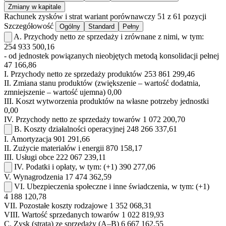
Zmiany w kapitale
Rachunek zysków i strat
wariant porównawczy
51 z 61 pozycji
Szczegółowość
Ogólny
Standard
Pełny
A.
Przychody netto ze sprzedaży i zrównane z nimi, w tym:
254 933 500,16
- od jednostek powiązanych nieobjętych metodą konsolidacji pełnej
47 166,86
I.
Przychody netto ze sprzedaży produktów
253 861 299,46
II.
Zmiana stanu produktów (zwiększenie – wartość dodatnia,
zmniejszenie – wartość ujemna)
0,00
III.
Koszt wytworzenia produktów na własne potrzeby jednostki
0,00
IV.
Przychody netto ze sprzedaży towarów
1 072 200,70
B.
Koszty działalności operacyjnej
248 266 337,61
I.
Amortyzacja
901 291,66
II.
Zużycie materiałów i energii
870 158,17
III.
Usługi obce
222 067 239,11
IV.
Podatki i opłaty, w tym:
(+1)
390 277,06
V.
Wynagrodzenia
17 474 362,59
VI.
Ubezpieczenia społeczne i inne świadczenia, w tym:
(+1)
4 188 120,78
VII.
Pozostałe koszty rodzajowe
1 352 068,31
VIII.
Wartość sprzedanych towarów
1 022 819,93
C.
Zysk (strata) ze sprzedaży (A–B)
6 667 162,55