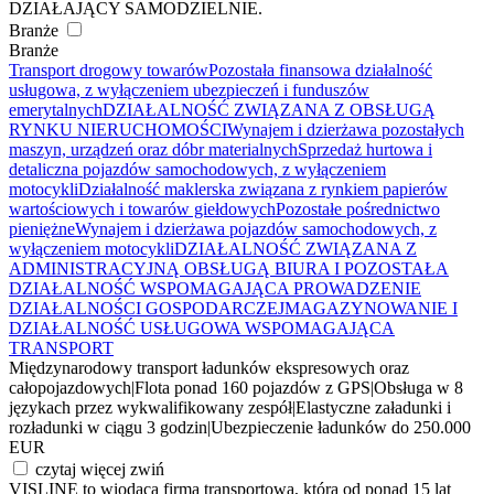
DZIAŁAJĄCY SAMODZIELNIE.
Branże
Branże
Transport drogowy towarów
Pozostała finansowa działalność
usługowa, z wyłączeniem ubezpieczeń i funduszów
emerytalnych
DZIAŁALNOŚĆ ZWIĄZANA Z OBSŁUGĄ
RYNKU NIERUCHOMOŚCI
Wynajem i dzierżawa pozostałych
maszyn, urządzeń oraz dóbr materialnych
Sprzedaż hurtowa i
detaliczna pojazdów samochodowych, z wyłączeniem
motocykli
Działalność maklerska związana z rynkiem papierów
wartościowych i towarów giełdowych
Pozostałe pośrednictwo
pieniężne
Wynajem i dzierżawa pojazdów samochodowych, z
wyłączeniem motocykli
DZIAŁALNOŚĆ ZWIĄZANA Z
ADMINISTRACYJNĄ OBSŁUGĄ BIURA I POZOSTAŁA
DZIAŁALNOŚĆ WSPOMAGAJĄCA PROWADZENIE
DZIAŁALNOŚCI GOSPODARCZEJ
MAGAZYNOWANIE I
DZIAŁALNOŚĆ USŁUGOWA WSPOMAGAJĄCA
TRANSPORT
Międzynarodowy transport ładunków ekspresowych oraz
całopojazdowych
|
Flota ponad 160 pojazdów z GPS
|
Obsługa w 8
językach przez wykwalifikowany zespół
|
Elastyczne załadunki i
rozładunki w ciągu 3 godzin
|
Ubezpieczenie ładunków do 250.000
EUR
czytaj więcej
zwiń
VISLINE to wiodąca firma transportowa, która od ponad 15 lat