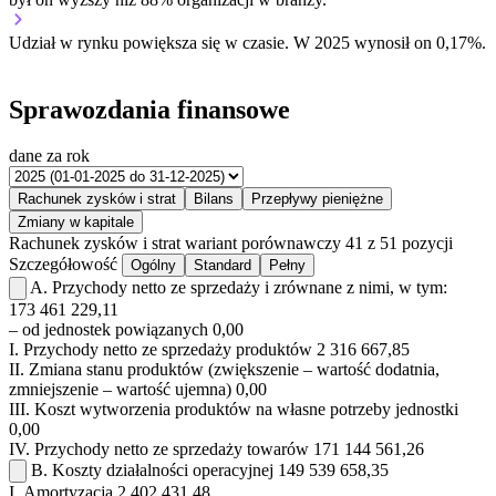
Udział w rynku
powiększa się w czasie.
W 2025 wynosił on 0,17%.
Sprawozdania finansowe
dane za rok
Rachunek zysków i strat
Bilans
Przepływy pieniężne
Zmiany w kapitale
Rachunek zysków i strat
wariant porównawczy
41 z 51 pozycji
Szczegółowość
Ogólny
Standard
Pełny
A.
Przychody netto ze sprzedaży i zrównane z nimi, w tym:
173 461 229,11
– od jednostek powiązanych
0,00
I.
Przychody netto ze sprzedaży produktów
2 316 667,85
II.
Zmiana stanu produktów (zwiększenie – wartość dodatnia,
zmniejszenie – wartość ujemna)
0,00
III.
Koszt wytworzenia produktów na własne potrzeby jednostki
0,00
IV.
Przychody netto ze sprzedaży towarów
171 144 561,26
B.
Koszty działalności operacyjnej
149 539 658,35
I.
Amortyzacja
2 402 431,48