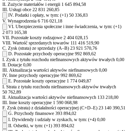
II.
Zużycie materiałów i energii
1 645 894,58
III.
Usługi obce
22 831 260,85
IV.
Podatki i opłaty, w tym:
(+1)
50 336,83
V.
Wynagrodzenia
6 716 021,18
VI.
Ubezpieczenia społeczne i inne świadczenia, w tym:
(+1)
2 073 165,38
VII.
Pozostałe koszty rodzajowe
2 404 028,15
VIII.
Wartość sprzedanych towarów
111 416 519,90
C.
Zysk (strata) ze sprzedaży (A–B)
23 921 570,76
D.
Pozostałe przychody operacyjne
992 869,62
I.
Zysk z tytułu rozchodu niefinansowych aktywów trwałych
0,00
II.
Dotacje
0,00
III.
Aktualizacja wartości aktywów niefinansowych
0,00
IV.
Inne przychody operacyjne
992 869,62
E.
Pozostałe koszty operacyjne
1 774 049,87
I.
Strata z tytułu rozchodu niefinansowych aktywów trwałych
50 762,89
II.
Aktualizacja wartości aktywów niefinansowych
133 218,00
III.
Inne koszty operacyjne
1 590 068,98
F.
Zysk (strata) z działalności operacyjnej (C+D–E)
23 140 390,51
G.
Przychody finansowe
393 894,02
I.
Dywidendy i udziały w zyskach, w tym:
(+4)
0,00
II.
Odsetki, w tym:
(+1)
393 894,02