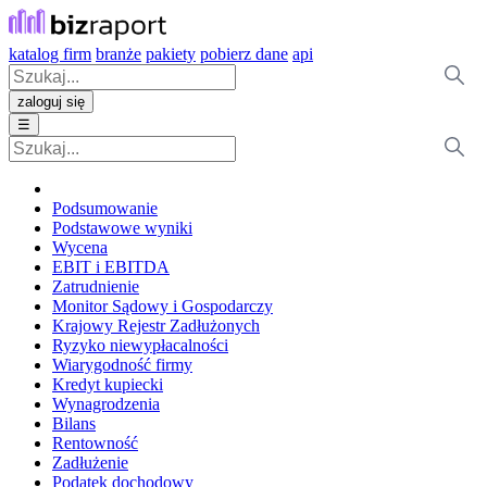
katalog firm
branże
pakiety
pobierz dane
api
zaloguj się
☰
Podsumowanie
Podstawowe wyniki
Wycena
EBIT i EBITDA
Zatrudnienie
Monitor Sądowy i Gospodarczy
Krajowy Rejestr Zadłużonych
Ryzyko niewypłacalności
Wiarygodność firmy
Kredyt kupiecki
Wynagrodzenia
Bilans
Rentowność
Zadłużenie
Podatek dochodowy