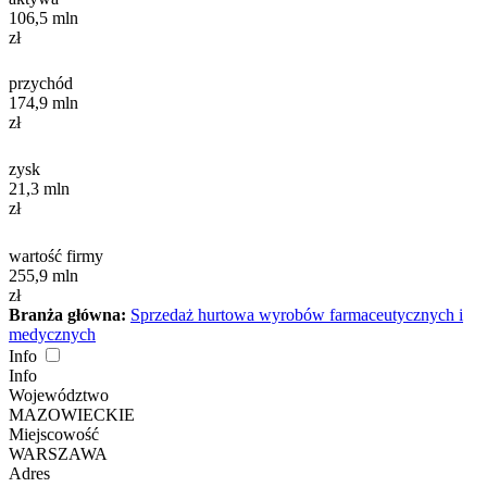
106,5
mln
zł
przychód
174,9
mln
zł
zysk
21,3
mln
zł
wartość firmy
255,9
mln
zł
Branża główna:
Sprzedaż hurtowa wyrobów farmaceutycznych i
medycznych
Info
Info
Województwo
MAZOWIECKIE
Miejscowość
WARSZAWA
Adres