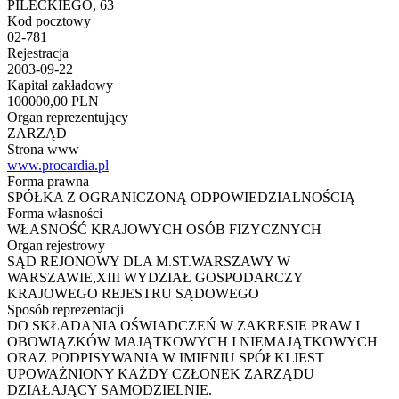
PILECKIEGO, 63
Kod pocztowy
02-781
Rejestracja
2003-09-22
Kapitał zakładowy
100000,00 PLN
Organ reprezentujący
ZARZĄD
Strona www
www.procardia.pl
Forma prawna
SPÓŁKA Z OGRANICZONĄ ODPOWIEDZIALNOŚCIĄ
Forma własności
WŁASNOŚĆ KRAJOWYCH OSÓB FIZYCZNYCH
Organ rejestrowy
SĄD REJONOWY DLA M.ST.WARSZAWY W
WARSZAWIE,XIII WYDZIAŁ GOSPODARCZY
KRAJOWEGO REJESTRU SĄDOWEGO
Sposób reprezentacji
DO SKŁADANIA OŚWIADCZEŃ W ZAKRESIE PRAW I
OBOWIĄZKÓW MAJĄTKOWYCH I NIEMAJĄTKOWYCH
ORAZ PODPISYWANIA W IMIENIU SPÓŁKI JEST
UPOWAŻNIONY KAŻDY CZŁONEK ZARZĄDU
DZIAŁAJĄCY SAMODZIELNIE.