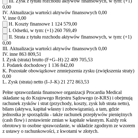
III.
Zysk z tytułu rozchodu aktywów finansowych, w tym:
(+1)
0,00
IV.
Aktualizacja wartości aktywów finansowych
0,00
V.
inne
0,00
H.
Koszty finansowe
1 124 579,00
I.
Odsetki, w tym:
(+1)
260 769,49
II.
Strata z tytułu rozchodu aktywów finansowych, w tym:
(+1)
0,00
III.
Aktualizacja wartości aktywów finansowych
0,00
IV.
inne
863 809,51
I.
Zysk (strata) brutto (F+G–H)
22 409 705,53
J.
Podatek dochodowy
1 136 842,00
K.
Pozostałe obowiązkowe zmniejszenia zysku (zwiększenia straty)
0,00
L.
Zysk (strata) netto (I–J–K)
21 272 863,53
Pełne sprawozdania finansowe organizacji Procardia Medical
składane są do Krajowego Rejestru Sądowego (e-KRS) i obejmują
rachunek zysków i strat (przychody, koszty, zysk lub strata netto),
bilans (aktywa, kapitał własny i zobowiązania), a tam, gdzie
jednostka je sporządziła - także rachunek przepływów pieniężnych
(cash flow) i zestawienie zmian w kapitale własnym. Każdy rok
obrotowy to osobne sprawozdanie, w układzie zgodnym ze wzorem
z ustawy o rachunkowości, z kwotami w złotych.