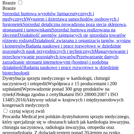
Branże
Branże
Sprzedaż hurtowa wyrobów farmaceutycznych i
medycznych
Wynajem i dzierżawa samochodów osobowych i
furgonetek
Sprzedaż detaliczna prowadzona poza siecią sklepową,
straganami i targowiskami
Sprzedaż hurtowa realizowana na
zlecenie
Działalność agentów zajmujących się sprzedażą towarów
różnego rodzaju
Działalność związana z organizacją targów, wystaw
i kongresów
Badania naukowe i prace rozwojowe w dziedzinie
pozostałych nauk przyrodniczych i technicznych
Magazynowanie i
przechowywanie pozostałych towarów
Przetwarzanie danych;
zarządzanie stronami internetowymi (hosting) i podobna
działalność
Badania naukowe i prace rozwojowe w dziedzinie
biotechnologii
Dystrybucja sprzętu medycznego w kardiologii, chirurgii
naczyniowej i ortopedii
|
Współpraca z 15 producentami i 200
szpitalami
|
Wprowadzenie ponad 300 grup produktów na
rynek
|
Obsługa zgodna z certyfikatami ISO 28000:2007 i ISO
13485:2016
|
Aktywny udział w krajowych i międzynarodowych
kongresach medycznych
czytaj więcej
zwiń
Procardia Medical jest polskim dystrybutorem sprzętu medycznego,
który specjalizuje się w obszarach takich jak kardiologia inwazyjna,
chirurgia naczyniowa, radiologia inwazyjna, ortopedia oraz
neuroradiologia. Z doświadczeniem ponad 20-letnim na rynku,