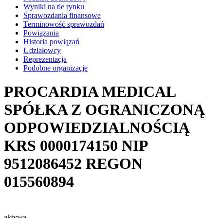
Wyniki na tle rynku
Sprawozdania finansowe
Terminowość sprawozdań
Powiązania
Historia powiązań
Udziałowcy
Reprezentacja
Podobne organizacje
PROCARDIA MEDICAL
SPÓŁKA Z OGRANICZONĄ
ODPOWIEDZIALNOŚCIĄ
KRS
0000174150
NIP
9512086452
REGON
015560894
aktywa