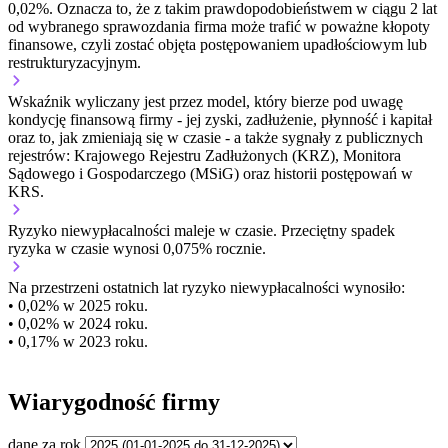
0,02%. Oznacza to, że z takim prawdopodobieństwem w ciągu 2 lat
od wybranego sprawozdania firma może trafić w poważne kłopoty
finansowe, czyli zostać objęta postępowaniem upadłościowym lub
restrukturyzacyjnym.
Wskaźnik wyliczany jest przez model, który bierze pod uwagę
kondycję finansową firmy - jej zyski, zadłużenie, płynność i kapitał
oraz to, jak zmieniają się w czasie - a także sygnały z publicznych
rejestrów: Krajowego Rejestru Zadłużonych (KRZ), Monitora
Sądowego i Gospodarczego (MSiG) oraz historii postępowań w
KRS.
Ryzyko niewypłacalności
maleje w czasie.
Przeciętny
spadek
ryzyka w czasie wynosi 0,075% rocznie.
Na przestrzeni ostatnich lat ryzyko niewypłacalności wynosiło:
• 0,02% w 2025 roku.
• 0,02% w 2024 roku.
• 0,17% w 2023 roku.
Wiarygodność firmy
dane za rok