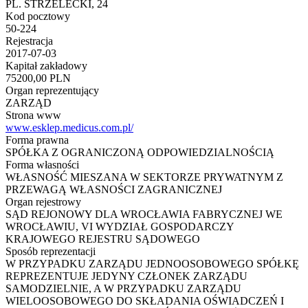
PL. STRZELECKI, 24
Kod pocztowy
50-224
Rejestracja
2017-07-03
Kapitał zakładowy
75200,00 PLN
Organ reprezentujący
ZARZĄD
Strona www
www.esklep.medicus.com.pl/
Forma prawna
SPÓŁKA Z OGRANICZONĄ ODPOWIEDZIALNOŚCIĄ
Forma własności
WŁASNOŚĆ MIESZANA W SEKTORZE PRYWATNYM Z
PRZEWAGĄ WŁASNOŚCI ZAGRANICZNEJ
Organ rejestrowy
SĄD REJONOWY DLA WROCŁAWIA FABRYCZNEJ WE
WROCŁAWIU, VI WYDZIAŁ GOSPODARCZY
KRAJOWEGO REJESTRU SĄDOWEGO
Sposób reprezentacji
W PRZYPADKU ZARZĄDU JEDNOOSOBOWEGO SPÓŁKĘ
REPREZENTUJE JEDYNY CZŁONEK ZARZĄDU
SAMODZIELNIE, A W PRZYPADKU ZARZĄDU
WIELOOSOBOWEGO DO SKŁADANIA OŚWIADCZEŃ I