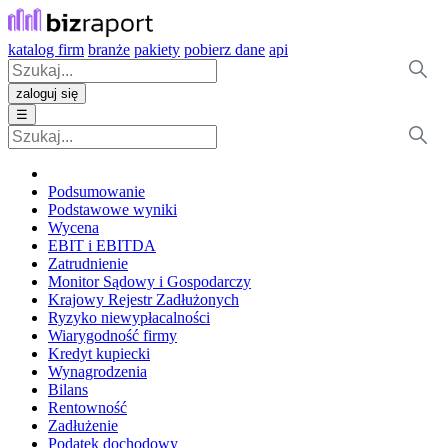
katalog firm
branże
pakiety
pobierz dane
api
zaloguj się
☰
Podsumowanie
Podstawowe wyniki
Wycena
EBIT i EBITDA
Zatrudnienie
Monitor Sądowy i Gospodarczy
Krajowy Rejestr Zadłużonych
Ryzyko niewypłacalności
Wiarygodność firmy
Kredyt kupiecki
Wynagrodzenia
Bilans
Rentowność
Zadłużenie
Podatek dochodowy