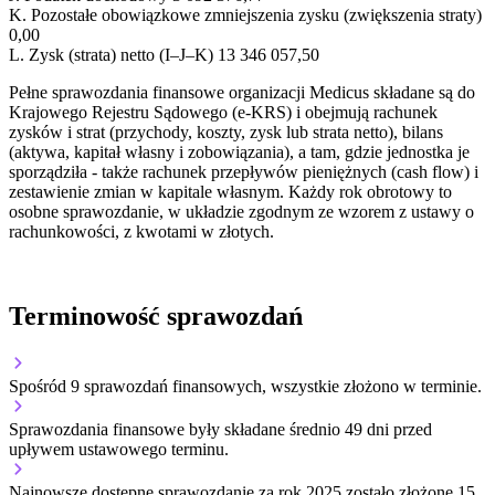
K.
Pozostałe obowiązkowe zmniejszenia zysku (zwiększenia straty)
0,00
L.
Zysk (strata) netto (I–J–K)
13 346 057,50
Pełne sprawozdania finansowe organizacji Medicus składane są do
Krajowego Rejestru Sądowego (e-KRS) i obejmują rachunek
zysków i strat (przychody, koszty, zysk lub strata netto), bilans
(aktywa, kapitał własny i zobowiązania), a tam, gdzie jednostka je
sporządziła - także rachunek przepływów pieniężnych (cash flow) i
zestawienie zmian w kapitale własnym. Każdy rok obrotowy to
osobne sprawozdanie, w układzie zgodnym ze wzorem z ustawy o
rachunkowości, z kwotami w złotych.
Terminowość sprawozdań
Spośród 9 sprawozdań finansowych, wszystkie złożono w terminie.
Sprawozdania finansowe były składane średnio 49 dni przed
upływem ustawowego terminu.
Najnowsze dostępne sprawozdanie za rok 2025 zostało złożone 15