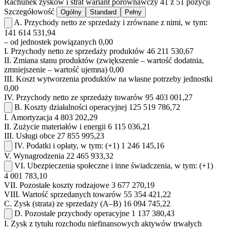
Rachunek zysków i strat
wariant porównawczy
41 z 51 pozycji
Szczegółowość
Ogólny
Standard
Pełny
A.
Przychody netto ze sprzedaży i zrównane z nimi, w tym:
141 614 531,94
– od jednostek powiązanych
0,00
I.
Przychody netto ze sprzedaży produktów
46 211 530,67
II.
Zmiana stanu produktów (zwiększenie – wartość dodatnia,
zmniejszenie – wartość ujemna)
0,00
III.
Koszt wytworzenia produktów na własne potrzeby jednostki
0,00
IV.
Przychody netto ze sprzedaży towarów
95 403 001,27
B.
Koszty działalności operacyjnej
125 519 786,72
I.
Amortyzacja
4 803 202,29
II.
Zużycie materiałów i energii
6 115 036,21
III.
Usługi obce
27 855 995,23
IV.
Podatki i opłaty, w tym:
(+1)
1 246 145,16
V.
Wynagrodzenia
22 465 933,32
VI.
Ubezpieczenia społeczne i inne świadczenia, w tym:
(+1)
4 001 783,10
VII.
Pozostałe koszty rodzajowe
3 677 270,19
VIII.
Wartość sprzedanych towarów
55 354 421,22
C.
Zysk (strata) ze sprzedaży (A–B)
16 094 745,22
D.
Pozostałe przychody operacyjne
1 137 380,43
I.
Zysk z tytułu rozchodu niefinansowych aktywów trwałych