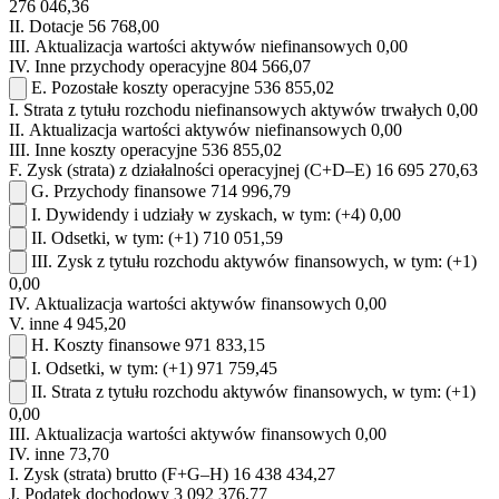
276 046,36
II.
Dotacje
56 768,00
III.
Aktualizacja wartości aktywów niefinansowych
0,00
IV.
Inne przychody operacyjne
804 566,07
E.
Pozostałe koszty operacyjne
536 855,02
I.
Strata z tytułu rozchodu niefinansowych aktywów trwałych
0,00
II.
Aktualizacja wartości aktywów niefinansowych
0,00
III.
Inne koszty operacyjne
536 855,02
F.
Zysk (strata) z działalności operacyjnej (C+D–E)
16 695 270,63
G.
Przychody finansowe
714 996,79
I.
Dywidendy i udziały w zyskach, w tym:
(+4)
0,00
II.
Odsetki, w tym:
(+1)
710 051,59
III.
Zysk z tytułu rozchodu aktywów finansowych, w tym:
(+1)
0,00
IV.
Aktualizacja wartości aktywów finansowych
0,00
V.
inne
4 945,20
H.
Koszty finansowe
971 833,15
I.
Odsetki, w tym:
(+1)
971 759,45
II.
Strata z tytułu rozchodu aktywów finansowych, w tym:
(+1)
0,00
III.
Aktualizacja wartości aktywów finansowych
0,00
IV.
inne
73,70
I.
Zysk (strata) brutto (F+G–H)
16 438 434,27
J.
Podatek dochodowy
3 092 376,77