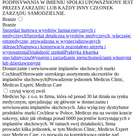
PODPISYWANIA W IMIENIU SPÓŁKI UPOWAŻNIONY JEST
PREZES ZARZĄDU LUB KAŻDY INNY CZŁONEK
ZARZĄDU SAMODZIELNIE.
Branże
Branże
Sprzedaż hurtowa wyrobów farmaceutycznych i
medycznych
Sprzedaż detaliczna wyrobów medycznych, włączając
ortopedyczne, prowadzona w wyspecjalizowanych
sklepach
Naprawa i konserwacja pozostałego sprzętu i
wyposażenia
Działalność szpitali
Praktyka lekarska
specjalistyczna
Wynajem i zarządzanie nieruchomościami własnymi
lub dzierżawionymi
Dostarczanie i serwisowanie implantów słuchowych marki
Cochlear
|
Oferowanie szerokiego asortymentu akcesoriów do
implantów słuchowych
|
Prowadzenie jednostek Medicus Clinic,
Medicus Expert, Medicus Care
czytaj więcej
zwiń
Medicus Sp. z o.o. to firma, która od ponad 30 lat działa na rynku
medycznym, specjalizując się głównie w dostarczaniu i
serwisowaniu implantów słuchowych. Jako wyłączny dystrybutor
produktów marki Cochlear w Polsce, Medicus ma na swoim koncie
sukcesy, takie jak obsługa ponad 6000 pacjentów korzystających z
implantów słuchowych. W ramach swej działalności, firma
prowadzi kilka jednostek, w tym Medicus Clinic, Medicus Expert
oraz Medicus Care, co pozwala na kompleksową opiekę nad