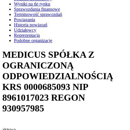
Wyniki na tle rynku
Sprawozdania finansowe
Terminowość sprawozdań
Powiązania
Historia powiązań
Udziałowcy
Reprezentacja
Podobne organizacje
MEDICUS SPÓŁKA Z
OGRANICZONĄ
ODPOWIEDZIALNOŚCIĄ
KRS
0000685093
NIP
8961017023
REGON
930957985
aktywa