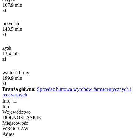
107,9
mln
zł
przychód
143,5
mln
zł
zysk
13,4
mln
zł
wartość firmy
199,9
mln
zł
Branża główna:
Sprzedaż hurtowa wyrobów farmaceutycznych i
medycznych
Info
Info
Województwo
DOLNOŚLĄSKIE
Miejscowość
WROCŁAW
Adres