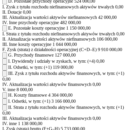
D.
Pozostałe przychody operacyjne
524 000,00
I.
Zysk z tytułu rozchodu niefinansowych aktywów trwałych
0,00
II.
Dotacje
0,00
III.
Aktualizacja wartości aktywów niefinansowych
42 000,00
IV.
Inne przychody operacyjne
482 000,00
E.
Pozostałe koszty operacyjne
1 150 000,00
I.
Strata z tytułu rozchodu niefinansowych aktywów trwałych
0,00
II.
Aktualizacja wartości aktywów niefinansowych
106 000,00
III.
Inne koszty operacyjne
1 044 000,00
F.
Zysk (strata) z działalności operacyjnej (C+D–E)
9 910 000,00
G.
Przychody finansowe
127 000,00
I.
Dywidendy i udziały w zyskach, w tym:
(+4)
0,00
II.
Odsetki, w tym:
(+1)
119 000,00
III.
Zysk z tytułu rozchodu aktywów finansowych, w tym:
(+1)
0,00
IV.
Aktualizacja wartości aktywów finansowych
0,00
V.
inne
8 000,00
H.
Koszty finansowe
4 304 000,00
I.
Odsetki, w tym:
(+1)
3 166 000,00
II.
Strata z tytułu rozchodu aktywów finansowych, w tym:
(+1)
0,00
III.
Aktualizacja wartości aktywów finansowych
0,00
IV.
inne
1 138 000,00
I.
Zysk (strata) brutto (F+G–H)
5 733 000,00