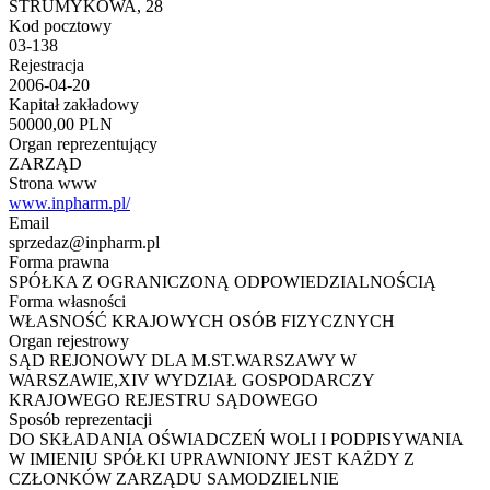
STRUMYKOWA, 28
Kod pocztowy
03-138
Rejestracja
2006-04-20
Kapitał zakładowy
50000,00 PLN
Organ reprezentujący
ZARZĄD
Strona www
www.inpharm.pl/
Email
sprzedaz@inpharm.pl
Forma prawna
SPÓŁKA Z OGRANICZONĄ ODPOWIEDZIALNOŚCIĄ
Forma własności
WŁASNOŚĆ KRAJOWYCH OSÓB FIZYCZNYCH
Organ rejestrowy
SĄD REJONOWY DLA M.ST.WARSZAWY W
WARSZAWIE,XIV WYDZIAŁ GOSPODARCZY
KRAJOWEGO REJESTRU SĄDOWEGO
Sposób reprezentacji
DO SKŁADANIA OŚWIADCZEŃ WOLI I PODPISYWANIA
W IMIENIU SPÓŁKI UPRAWNIONY JEST KAŻDY Z
CZŁONKÓW ZARZĄDU SAMODZIELNIE