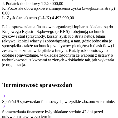
J.
Podatek dochodowy
1 240 000,00
K.
Pozostałe obowiązkowe zmniejszenia zysku (zwiększenia straty)
0,00
L.
Zysk (strata) netto (I–J–K)
4 493 000,00
Pełne sprawozdania finansowe organizacji Inpharm składane są do
Krajowego Rejestru Sądowego (e-KRS) i obejmują rachunek
zysków i strat (przychody, koszty, zysk lub strata netto), bilans
(aktywa, kapitał własny i zobowiązania), a tam, gdzie jednostka je
sporządziła - także rachunek przepływów pieniężnych (cash flow) i
zestawienie zmian w kapitale własnym. Każdy rok obrotowy to
osobne sprawozdanie, w układzie zgodnym ze wzorem z ustawy o
rachunkowości, z kwotami w złotych - dokładnie tak, jak wykazała
je organizacja.
Terminowość sprawozdań
Spośród 9 sprawozdań finansowych, wszystkie złożono w terminie.
Sprawozdania finansowe były składane średnio 42 dni przed
upływem ustawowego terminu.