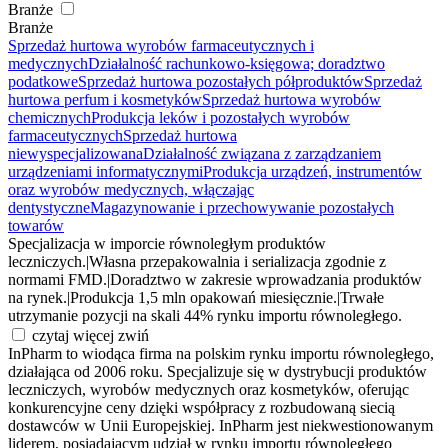
Branże
Branże
Sprzedaż hurtowa wyrobów farmaceutycznych i
medycznych
Działalność rachunkowo-księgowa; doradztwo
podatkowe
Sprzedaż hurtowa pozostałych półproduktów
Sprzedaż
hurtowa perfum i kosmetyków
Sprzedaż hurtowa wyrobów
chemicznych
Produkcja leków i pozostałych wyrobów
farmaceutycznych
Sprzedaż hurtowa
niewyspecjalizowana
Działalność związana z zarządzaniem
urządzeniami informatycznymi
Produkcja urządzeń, instrumentów
oraz wyrobów medycznych, włączając
dentystyczne
Magazynowanie i przechowywanie pozostałych
towarów
Specjalizacja w imporcie równoległym produktów
leczniczych.
|
Własna przepakowalnia i serializacja zgodnie z
normami FMD.
|
Doradztwo w zakresie wprowadzania produktów
na rynek.
|
Produkcja 1,5 mln opakowań miesięcznie.
|
Trwałe
utrzymanie pozycji na skali 44% rynku importu równoległego.
czytaj więcej
zwiń
InPharm to wiodąca firma na polskim rynku importu równoległego,
działająca od 2006 roku. Specjalizuje się w dystrybucji produktów
leczniczych, wyrobów medycznych oraz kosmetyków, oferując
konkurencyjne ceny dzięki współpracy z rozbudowaną siecią
dostawców w Unii Europejskiej. InPharm jest niekwestionowanym
liderem, posiadającym udział w rynku importu równoległego