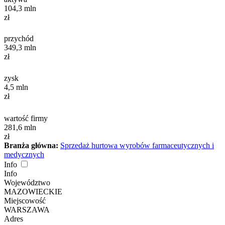
104,3
mln
zł
przychód
349,3
mln
zł
zysk
4,5
mln
zł
wartość firmy
281,6
mln
zł
Branża główna:
Sprzedaż hurtowa wyrobów farmaceutycznych i
medycznych
Info
Info
Województwo
MAZOWIECKIE
Miejscowość
WARSZAWA
Adres