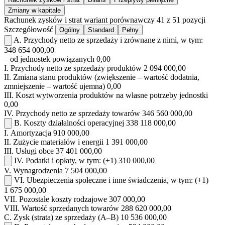
Zmiany w kapitale
Rachunek zysków i strat
wariant porównawczy
41 z 51 pozycji
Szczegółowość
Ogólny
Standard
Pełny
A.
Przychody netto ze sprzedaży i zrównane z nimi, w tym:
348 654 000,00
– od jednostek powiązanych
0,00
I.
Przychody netto ze sprzedaży produktów
2 094 000,00
II.
Zmiana stanu produktów (zwiększenie – wartość dodatnia,
zmniejszenie – wartość ujemna)
0,00
III.
Koszt wytworzenia produktów na własne potrzeby jednostki
0,00
IV.
Przychody netto ze sprzedaży towarów
346 560 000,00
B.
Koszty działalności operacyjnej
338 118 000,00
I.
Amortyzacja
910 000,00
II.
Zużycie materiałów i energii
1 391 000,00
III.
Usługi obce
37 401 000,00
IV.
Podatki i opłaty, w tym:
(+1)
310 000,00
V.
Wynagrodzenia
7 504 000,00
VI.
Ubezpieczenia społeczne i inne świadczenia, w tym:
(+1)
1 675 000,00
VII.
Pozostałe koszty rodzajowe
307 000,00
VIII.
Wartość sprzedanych towarów
288 620 000,00
C.
Zysk (strata) ze sprzedaży (A–B)
10 536 000,00