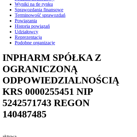
Wyniki na tle rynku
Sprawozdania finansowe
Terminowość sprawozdań
Powiązania
Historia powiązań
Udziałowcy
Reprezentacja
Podobne organizacje
INPHARM SPÓŁKA Z
OGRANICZONĄ
ODPOWIEDZIALNOŚCIĄ
KRS
0000255451
NIP
5242571743
REGON
140487485
aktywa