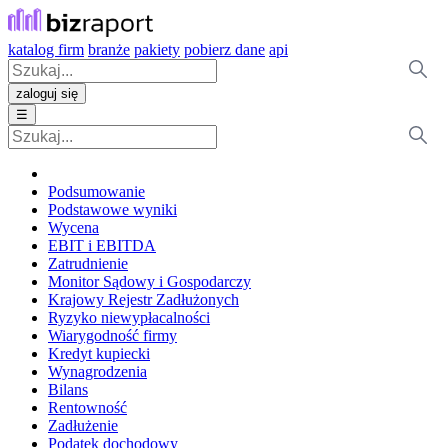
katalog firm
branże
pakiety
pobierz dane
api
zaloguj się
☰
Podsumowanie
Podstawowe wyniki
Wycena
EBIT i EBITDA
Zatrudnienie
Monitor Sądowy i Gospodarczy
Krajowy Rejestr Zadłużonych
Ryzyko niewypłacalności
Wiarygodność firmy
Kredyt kupiecki
Wynagrodzenia
Bilans
Rentowność
Zadłużenie
Podatek dochodowy