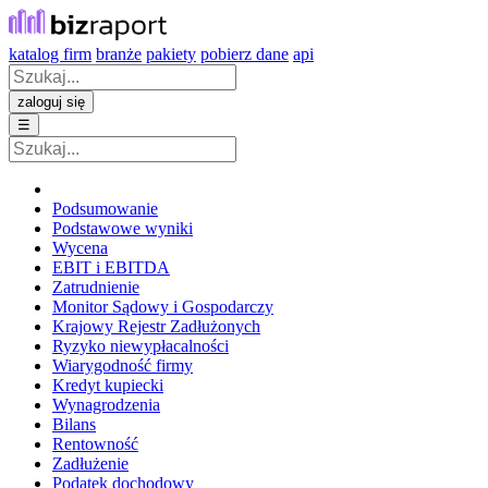
katalog firm
branże
pakiety
pobierz dane
api
zaloguj się
☰
Podsumowanie
Podstawowe wyniki
Wycena
EBIT i EBITDA
Zatrudnienie
Monitor Sądowy i Gospodarczy
Krajowy Rejestr Zadłużonych
Ryzyko niewypłacalności
Wiarygodność firmy
Kredyt kupiecki
Wynagrodzenia
Bilans
Rentowność
Zadłużenie
Podatek dochodowy