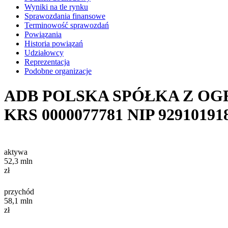
Wyniki na tle rynku
Sprawozdania finansowe
Terminowość sprawozdań
Powiązania
Historia powiązań
Udziałowcy
Reprezentacja
Podobne organizacje
ADB POLSKA SPÓŁKA Z O
KRS
0000077781
NIP
92910191
aktywa
52,3
mln
zł
przychód
58,1
mln
zł