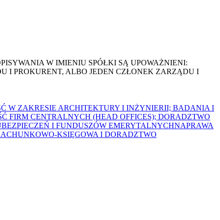
SYWANIA W IMIENIU SPÓŁKI SĄ UPOWAŻNIENI:
 I PROKURENT, ALBO JEDEN CZŁONEK ZARZĄDU I
 W ZAKRESIE ARCHITEKTURY I INŻYNIERII; BADANIA I
Ć FIRM CENTRALNYCH (HEAD OFFICES); DORADZTWO
UBEZPIECZEŃ I FUNDUSZÓW EMERYTALNYCH
NAPRAWA
 RACHUNKOWO-KSIĘGOWA I DORADZTWO