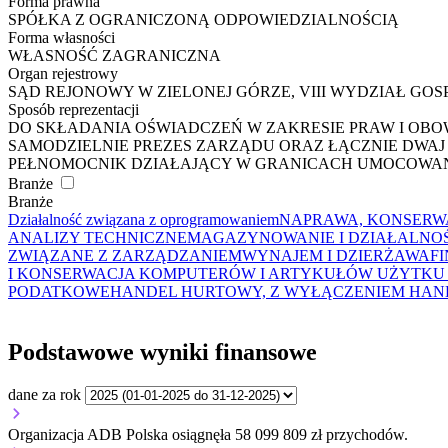
Forma prawna
SPÓŁKA Z OGRANICZONĄ ODPOWIEDZIALNOŚCIĄ
Forma własności
WŁASNOŚĆ ZAGRANICZNA
Organ rejestrowy
SĄD REJONOWY W ZIELONEJ GÓRZE, VIII WYDZIAŁ G
Sposób reprezentacji
DO SKŁADANIA OŚWIADCZEŃ W ZAKRESIE PRAW I OBO
SAMODZIELNIE PREZES ZARZĄDU ORAZ ŁĄCZNIE DWAJ
PEŁNOMOCNIK DZIAŁAJĄCY W GRANICACH UMOCOWAN
Branże
Branże
Działalność związana z oprogramowaniem
NAPRAWA, KONSERWA
ANALIZY TECHNICZNE
MAGAZYNOWANIE I DZIAŁALNO
ZWIĄZANE Z ZARZĄDZANIEM
WYNAJEM I DZIERŻAWA
F
I KONSERWACJA KOMPUTERÓW I ARTYKUŁÓW UŻYTKU
PODATKOWE
HANDEL HURTOWY, Z WYŁĄCZENIEM HA
Podstawowe wyniki finansowe
dane za rok
Organizacja ADB Polska osiągnęła 58 099 809 zł przychodów.