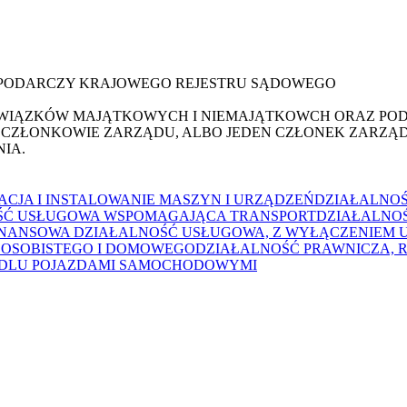
OSPODARCZY KRAJOWEGO REJESTRU SĄDOWEGO
WIĄZKÓW MAJĄTKOWYCH I NIEMAJĄTKOWCH ORAZ PODPI
 CZŁONKOWIE ZARZĄDU, ALBO JEDEN CZŁONEK ZARZĄDU
IA.
CJA I INSTALOWANIE MASZYN I URZĄDZEŃ
DZIAŁALNOŚĆ
ŚĆ USŁUGOWA WSPOMAGAJĄCA TRANSPORT
DZIAŁALNOŚ
INANSOWA DZIAŁALNOŚĆ USŁUGOWA, Z WYŁĄCZENIEM 
 OSOBISTEGO I DOMOWEGO
DZIAŁALNOŚĆ PRAWNICZA,
NDLU POJAZDAMI SAMOCHODOWYMI