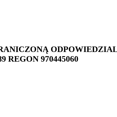
GRANICZONĄ ODPOWIEDZIA
89
REGON
970445060