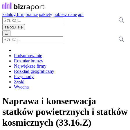
katalog firm
branże
pakiety
pobierz dane
api
zaloguj się
☰
Podsumowanie
Rozmiar branży
Największe firmy
Rozkład geograficzny
Przychody
Zyski
Wycena
Naprawa i konserwacja
statków powietrznych i statków
kosmicznych (33.16.Z)