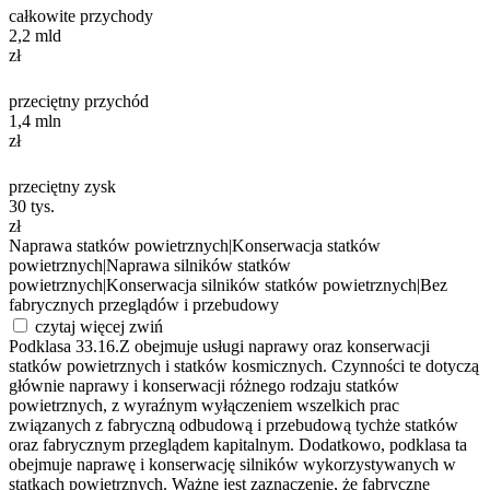
całkowite przychody
2,2
mld
zł
przeciętny przychód
1,4
mln
zł
przeciętny zysk
30
tys.
zł
Naprawa statków powietrznych
|
Konserwacja statków
powietrznych
|
Naprawa silników statków
powietrznych
|
Konserwacja silników statków powietrznych
|
Bez
fabrycznych przeglądów i przebudowy
czytaj więcej
zwiń
Podklasa 33.16.Z obejmuje usługi naprawy oraz konserwacji
statków powietrznych i statków kosmicznych. Czynności te dotyczą
głównie naprawy i konserwacji różnego rodzaju statków
powietrznych, z wyraźnym wyłączeniem wszelkich prac
związanych z fabryczną odbudową i przebudową tychże statków
oraz fabrycznym przeglądem kapitalnym. Dodatkowo, podklasa ta
obejmuje naprawę i konserwację silników wykorzystywanych w
statkach powietrznych. Ważne jest zaznaczenie, że fabryczne