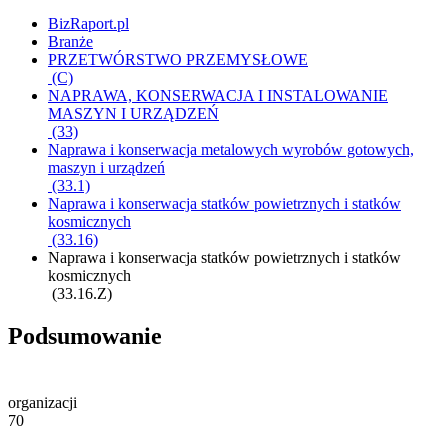
BizRaport.pl
Branże
PRZETWÓRSTWO PRZEMYSŁOWE
(C)
NAPRAWA, KONSERWACJA I INSTALOWANIE
MASZYN I URZĄDZEŃ
(33)
Naprawa i konserwacja metalowych wyrobów gotowych,
maszyn i urządzeń
(33.1)
Naprawa i konserwacja statków powietrznych i statków
kosmicznych
(33.16)
Naprawa i konserwacja statków powietrznych i statków
kosmicznych
(33.16.Z)
Podsumowanie
organizacji
70