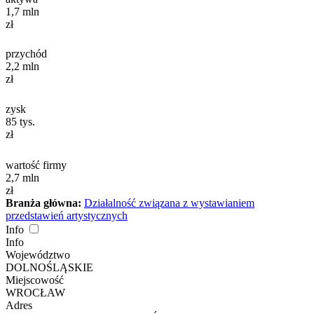
1,7
mln
zł
przychód
2,2
mln
zł
zysk
85
tys.
zł
wartość firmy
2,7
mln
zł
Branża główna:
Działalność związana z wystawianiem
przedstawień artystycznych
Info
Info
Województwo
DOLNOŚLĄSKIE
Miejscowość
WROCŁAW
Adres