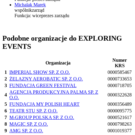
Michalak Marek
wspólnik
zarząd
Funkcja:
wiceprezes zarządu
Podobne organizacje do EXPLORING
EVENTS
Numer
Organizacja
KRS
1
IMPERIAL SHOW SP. Z O.O.
0000585467
2
ŻELAZNY AEROBATIC SP. Z O.O.
0000733653
3
FUNDACJA GREEN FESTIVAL
0000718705
AGENCJA PRODUKCYJNA PALMA SP. Z
4
0000322628
O.O.
5
FUNDACJA MY POLISH HEART
0000356489
6
TEATR STU SP. Z O.O.
0000095775
7
M-GROUP POLSKA SP. Z O.O.
0000521617
8
MAGIC SP. Z O.O.
0000798263
9
AMG SP. Z O.O.
0001019377