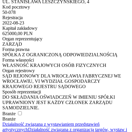
UL. STANISŁAWA LESZCZYŃSKIEGO, 4
Kod pocztowy
50-078
Rejestracja
2022-08-23
Kapitał zakładowy
625000,00 PLN
Organ reprezentujący
ZARZĄD
Forma prawna
SPÓŁKA Z OGRANICZONĄ ODPOWIEDZIALNOŚCIĄ
Forma własności
WŁASNOŚĆ KRAJOWYCH OSÓB FIZYCZNYCH
Organ rejestrowy
SĄD REJONOWY DLA WROCŁAWIA FABRYCZNEJ WE
WROCŁAWIU, VI WYDZIAŁ GOSPODARCZY
KRAJOWEGO REJESTRU SĄDOWEGO
Sposób reprezentacji
DO SKŁADANIA OŚWIADCZEŃ W IMIENIU SPÓŁKI
UPRAWNIONY JEST KAŻDY CZŁONEK ZARZĄDU
SAMODZIELNIE.
Branże
Branże
Działalność związana z wystawianiem przedstawień
artystycznych
Działalność związana z organizacją targów, wystaw i