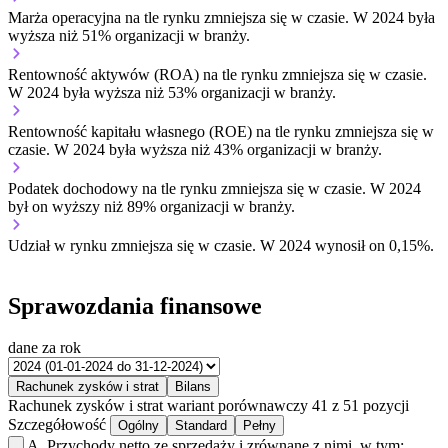
Marża operacyjna na tle rynku
zmniejsza się w czasie.
W 2024 była
wyższa niż 51% organizacji w branży.
Rentowność aktywów (ROA) na tle rynku
zmniejsza się w czasie.
W 2024 była wyższa niż 53% organizacji w branży.
Rentowność kapitału własnego (ROE) na tle rynku
zmniejsza się w
czasie.
W 2024 była wyższa niż 43% organizacji w branży.
Podatek dochodowy na tle rynku
zmniejsza się w czasie.
W 2024
był on wyższy niż 89% organizacji w branży.
Udział w rynku
zmniejsza się w czasie.
W 2024 wynosił on 0,15%.
Sprawozdania finansowe
dane za rok
Rachunek zysków i strat
Bilans
Rachunek zysków i strat
wariant porównawczy
41 z 51 pozycji
Szczegółowość
Ogólny
Standard
Pełny
A.
Przychody netto ze sprzedaży i zrównane z nimi, w tym: