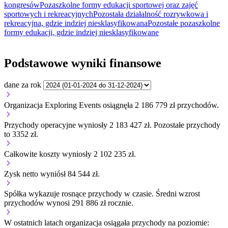
kongresów
Pozaszkolne formy edukacji sportowej oraz zajęć
sportowych i rekreacyjnych
Pozostała działalność rozrywkowa i
rekreacyjna, gdzie indziej niesklasyfikowana
Pozostałe pozaszkolne
formy edukacji, gdzie indziej niesklasyfikowane
Podstawowe wyniki finansowe
dane za rok
Organizacja Exploring Events osiągnęła 2 186 779 zł przychodów.
Przychody operacyjne wyniosły 2 183 427 zł.
Pozostałe przychody
to 3352 zł.
Całkowite koszty wyniosły 2 102 235 zł.
Zysk netto wyniósł 84 544 zł.
Spółka wykazuje
rosnące
przychody w czasie.
Średni wzrost
przychodów wynosi 291 886 zł rocznie.
W ostatnich latach organizacja osiągała przychody na poziomie: