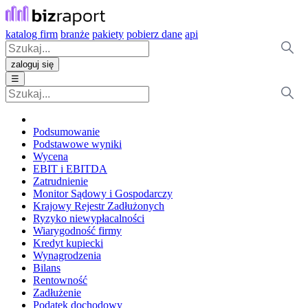
katalog firm
branże
pakiety
pobierz dane
api
zaloguj się
☰
Podsumowanie
Podstawowe wyniki
Wycena
EBIT i EBITDA
Zatrudnienie
Monitor Sądowy i Gospodarczy
Krajowy Rejestr Zadłużonych
Ryzyko niewypłacalności
Wiarygodność firmy
Kredyt kupiecki
Wynagrodzenia
Bilans
Rentowność
Zadłużenie
Podatek dochodowy