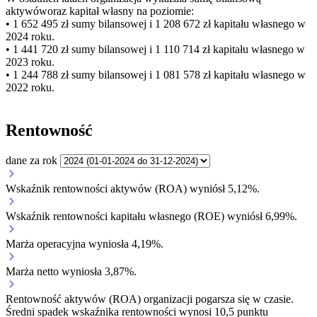
aktywów
oraz kapitał własny
na poziomie:
• 1 652 495 zł
sumy bilansowej i 1 208 672 zł kapitału własnego
w
2024 roku.
• 1 441 720 zł
sumy bilansowej i 1 110 714 zł kapitału własnego
w
2023 roku.
• 1 244 788 zł
sumy bilansowej i 1 081 578 zł kapitału własnego
w
2022 roku.
Rentowność
dane za rok
Wskaźnik rentowności aktywów (ROA) wyniósł 5,12%.
Wskaźnik rentowności kapitału własnego (ROE) wyniósł 6,99%.
Marża operacyjna wyniosła 4,19%.
Marża netto wyniosła 3,87%.
Rentowność aktywów (ROA) organizacji
pogarsza się w czasie.
Średni spadek wskaźnika rentowności wynosi 10,5 punktu