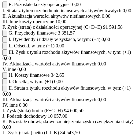
E.
Pozostałe koszty operacyjne
10,00
I.
Strata z tytułu rozchodu niefinansowych aktywów trwałych
0,00
II.
Aktualizacja wartości aktywów niefinansowych
0,00
III.
Inne koszty operacyjne
10,00
F.
Zysk (strata) z działalności operacyjnej (C+D–E)
91 591,58
G.
Przychody finansowe
3 351,57
I.
Dywidendy i udziały w zyskach, w tym:
(+4)
0,00
II.
Odsetki, w tym:
(+1)
0,00
III.
Zysk z tytułu rozchodu aktywów finansowych, w tym:
(+1)
0,00
IV.
Aktualizacja wartości aktywów finansowych
0,00
V.
inne
0,00
H.
Koszty finansowe
342,65
I.
Odsetki, w tym:
(+1)
0,00
II.
Strata z tytułu rozchodu aktywów finansowych, w tym:
(+1)
0,00
III.
Aktualizacja wartości aktywów finansowych
0,00
IV.
inne
0,00
I.
Zysk (strata) brutto (F+G–H)
94 600,50
J.
Podatek dochodowy
10 057,00
K.
Pozostałe obowiązkowe zmniejszenia zysku (zwiększenia straty)
0,00
L.
Zysk (strata) netto (I–J–K)
84 543,50