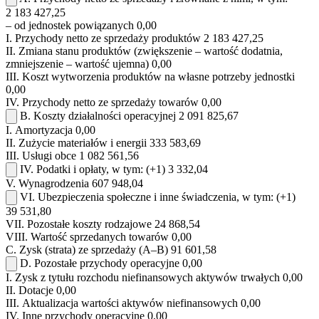
2 183 427,25
– od jednostek powiązanych
0,00
I.
Przychody netto ze sprzedaży produktów
2 183 427,25
II.
Zmiana stanu produktów (zwiększenie – wartość dodatnia,
zmniejszenie – wartość ujemna)
0,00
III.
Koszt wytworzenia produktów na własne potrzeby jednostki
0,00
IV.
Przychody netto ze sprzedaży towarów
0,00
B.
Koszty działalności operacyjnej
2 091 825,67
I.
Amortyzacja
0,00
II.
Zużycie materiałów i energii
333 583,69
III.
Usługi obce
1 082 561,56
IV.
Podatki i opłaty, w tym:
(+1)
3 332,04
V.
Wynagrodzenia
607 948,04
VI.
Ubezpieczenia społeczne i inne świadczenia, w tym:
(+1)
39 531,80
VII.
Pozostałe koszty rodzajowe
24 868,54
VIII.
Wartość sprzedanych towarów
0,00
C.
Zysk (strata) ze sprzedaży (A–B)
91 601,58
D.
Pozostałe przychody operacyjne
0,00
I.
Zysk z tytułu rozchodu niefinansowych aktywów trwałych
0,00
II.
Dotacje
0,00
III.
Aktualizacja wartości aktywów niefinansowych
0,00
IV.
Inne przychody operacyjne
0,00