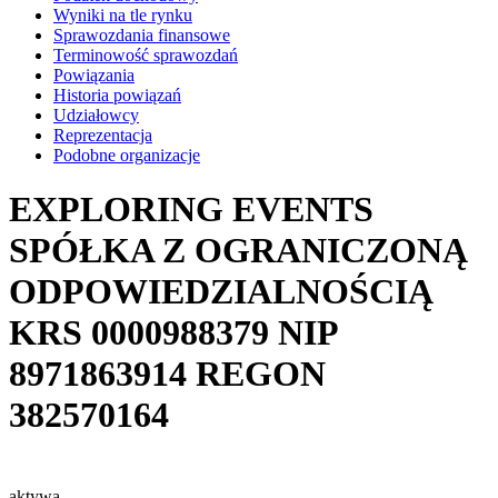
Wyniki na tle rynku
Sprawozdania finansowe
Terminowość sprawozdań
Powiązania
Historia powiązań
Udziałowcy
Reprezentacja
Podobne organizacje
EXPLORING EVENTS
SPÓŁKA Z OGRANICZONĄ
ODPOWIEDZIALNOŚCIĄ
KRS
0000988379
NIP
8971863914
REGON
382570164
aktywa