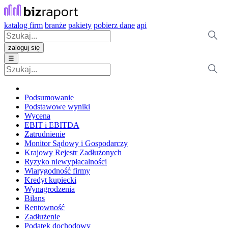
katalog firm
branże
pakiety
pobierz dane
api
zaloguj się
☰
Podsumowanie
Podstawowe wyniki
Wycena
EBIT i EBITDA
Zatrudnienie
Monitor Sądowy i Gospodarczy
Krajowy Rejestr Zadłużonych
Ryzyko niewypłacalności
Wiarygodność firmy
Kredyt kupiecki
Wynagrodzenia
Bilans
Rentowność
Zadłużenie
Podatek dochodowy