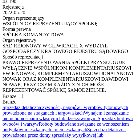
43-190
Rejestracja
2022-05-20
Organ reprezentujący
WSPÓLNICY REPREZENTUJĄCY SPÓŁKĘ
Forma prawna
SPÓŁKA KOMANDYTOWA
Organ rejestrowy
SĄD REJONOWY W GLIWICACH, X WYDZIAŁ
GOSPODARCZY KRAJOWEGO REJESTRU SĄDOWEGO
Sposób reprezentacji
PRAWO REPREZENTOWANIA SPÓŁKI PRZYSŁUGUJE
WYŁĄCZNIE WSPÓLNIKOM KOMPLEMENTARIUSZOWI
EWIE NOWAK, KOMPLEMENTARIUSZOWI JONATANOWI
NOWAK ORAZ KOMPLEMENTARIUSZOWI DAWIDOWI
NOWAK, PRZY CZYM KAŻDY Z NICH MOŻE
REPREZENTOWAĆ SPÓŁKĘ SAMODZIELNIE.
Branże
Branże
Sprzedaż detaliczna żywności, napojów i wyrobów tytoniowych
prowadzona na straganach i targowiskach
Wynajem i zarządzanie
nieruchomościami własnymi lub dzierżawionymi
Sprzedaż hurtowa
owoców i warzyw
Roboty budowlane związane ze wznoszeniem
budynków mieszkalnych i niemieszkalnych
Sprzedaż detaliczna
prowadzona przez domy sprzedaży wysyłkowej lub