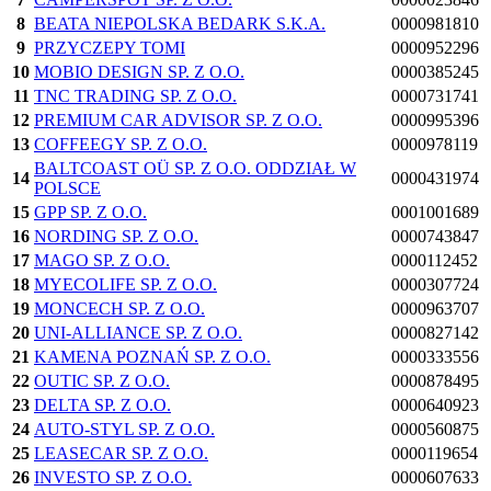
8
BEATA NIEPOLSKA BEDARK S.K.A.
0000981810
9
PRZYCZEPY TOMI
0000952296
10
MOBIO DESIGN SP. Z O.O.
0000385245
11
TNC TRADING SP. Z O.O.
0000731741
12
PREMIUM CAR ADVISOR SP. Z O.O.
0000995396
13
COFFEEGY SP. Z O.O.
0000978119
BALTCOAST OÜ SP. Z O.O. ODDZIAŁ W
14
0000431974
POLSCE
15
GPP SP. Z O.O.
0001001689
16
NORDING SP. Z O.O.
0000743847
17
MAGO SP. Z O.O.
0000112452
18
MYECOLIFE SP. Z O.O.
0000307724
19
MONCECH SP. Z O.O.
0000963707
20
UNI-ALLIANCE SP. Z O.O.
0000827142
21
KAMENA POZNAŃ SP. Z O.O.
0000333556
22
OUTIC SP. Z O.O.
0000878495
23
DELTA SP. Z O.O.
0000640923
24
AUTO-STYL SP. Z O.O.
0000560875
25
LEASECAR SP. Z O.O.
0000119654
26
INVESTO SP. Z O.O.
0000607633