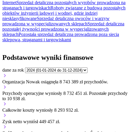
Internet
Sprzedaż detaliczna pozostałych wyrobów prowadzona na
straganach i targowiskach
Roboty związane z budową pozostałych
obiektów inżynierii lądowej i wodnej, gdzie indziej
niesklasyfikowane
Sprzedaż detaliczna owoców i warzyw
prowadzona w wyspecjalizowanych sklepach
Sprzedaż detaliczna
pozostałej żywności prowadzona w wyspecjalizowanych
sklepach
Pozostała sprzedaż detaliczna prowadzona poza siecią
sklepową, straganami i targowiskami
Podstawowe wyniki finansowe
dane za rok
Organizacja Nowak osiągnęła 8 743 389 zł przychodów.
Przychody operacyjne wyniosły 8 732 451 zł.
Pozostałe przychody
to 10 938 zł.
Całkowite koszty wyniosły 8 293 932 zł.
Zysk netto wyniósł 449 457 zł.