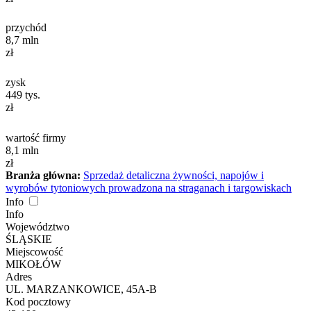
przychód
8,7
mln
zł
zysk
449
tys.
zł
wartość firmy
8,1
mln
zł
Branża główna:
Sprzedaż detaliczna żywności, napojów i
wyrobów tytoniowych prowadzona na straganach i targowiskach
Info
Info
Województwo
ŚLĄSKIE
Miejscowość
MIKOŁÓW
Adres
UL. MARZANKOWICE, 45A-B
Kod pocztowy