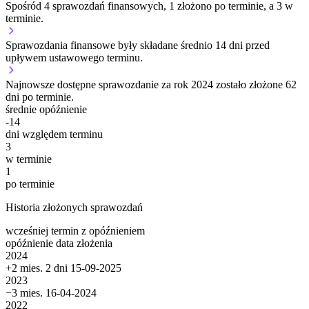
Spośród 4 sprawozdań finansowych, 1 złożono po terminie, a 3 w
terminie.
Sprawozdania finansowe były składane średnio 14 dni przed
upływem ustawowego terminu.
Najnowsze dostępne sprawozdanie za rok 2024 zostało złożone 62
dni po terminie.
średnie opóźnienie
-14
dni względem terminu
3
w terminie
1
po terminie
Historia złożonych sprawozdań
wcześniej
termin
z opóźnieniem
opóźnienie
data złożenia
2024
+2 mies. 2 dni
15-09-2025
2023
−3 mies.
16-04-2024
2022