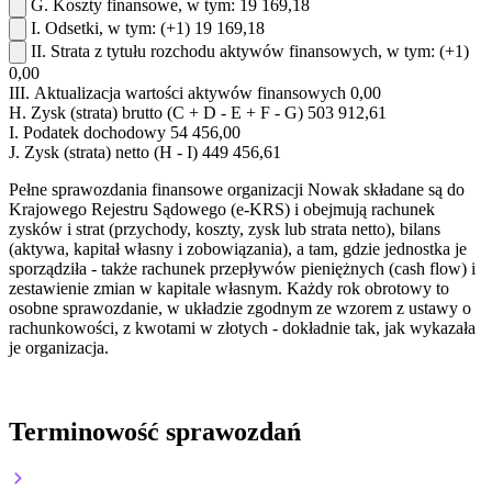
G.
Koszty finansowe, w tym:
19 169,18
I.
Odsetki, w tym:
(+1)
19 169,18
II.
Strata z tytułu rozchodu aktywów finansowych, w tym:
(+1)
0,00
III.
Aktualizacja wartości aktywów finansowych
0,00
H.
Zysk (strata) brutto (C + D - E + F - G)
503 912,61
I.
Podatek dochodowy
54 456,00
J.
Zysk (strata) netto (H - I)
449 456,61
Pełne sprawozdania finansowe organizacji Nowak składane są do
Krajowego Rejestru Sądowego (e-KRS) i obejmują rachunek
zysków i strat (przychody, koszty, zysk lub strata netto), bilans
(aktywa, kapitał własny i zobowiązania), a tam, gdzie jednostka je
sporządziła - także rachunek przepływów pieniężnych (cash flow) i
zestawienie zmian w kapitale własnym. Każdy rok obrotowy to
osobne sprawozdanie, w układzie zgodnym ze wzorem z ustawy o
rachunkowości, z kwotami w złotych - dokładnie tak, jak wykazała
je organizacja.
Terminowość sprawozdań