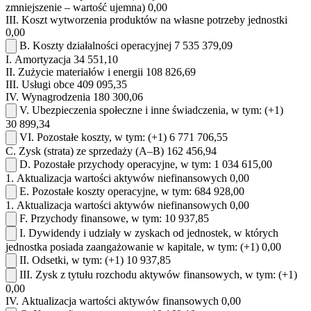
zmniejszenie – wartość ujemna)
0,00
III.
Koszt wytworzenia produktów na własne potrzeby jednostki
0,00
B.
Koszty działalności operacyjnej
7 535 379,09
I.
Amortyzacja
34 551,10
II.
Zużycie materiałów i energii
108 826,69
III.
Usługi obce
409 095,35
IV.
Wynagrodzenia
180 300,06
V.
Ubezpieczenia społeczne i inne świadczenia, w tym:
(+1)
30 899,34
VI.
Pozostałe koszty, w tym:
(+1)
6 771 706,55
C.
Zysk (strata) ze sprzedaży (A–B)
162 456,94
D.
Pozostałe przychody operacyjne, w tym:
1 034 615,00
1.
Aktualizacja wartości aktywów niefinansowych
0,00
E.
Pozostałe koszty operacyjne, w tym:
684 928,00
1.
Aktualizacja wartości aktywów niefinansowych
0,00
F.
Przychody finansowe, w tym:
10 937,85
I.
Dywidendy i udziały w zyskach od jednostek, w których
jednostka posiada zaangażowanie w kapitale, w tym:
(+1)
0,00
II.
Odsetki, w tym:
(+1)
10 937,85
III.
Zysk z tytułu rozchodu aktywów finansowych, w tym:
(+1)
0,00
IV.
Aktualizacja wartości aktywów finansowych
0,00