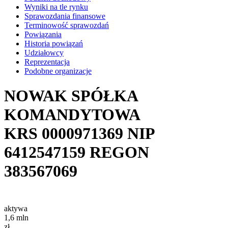
Wyniki na tle rynku
Sprawozdania finansowe
Terminowość sprawozdań
Powiązania
Historia powiązań
Udziałowcy
Reprezentacja
Podobne organizacje
NOWAK SPÓŁKA
KOMANDYTOWA
KRS
0000971369
NIP
6412547159
REGON
383567069
aktywa
1,6
mln
zł