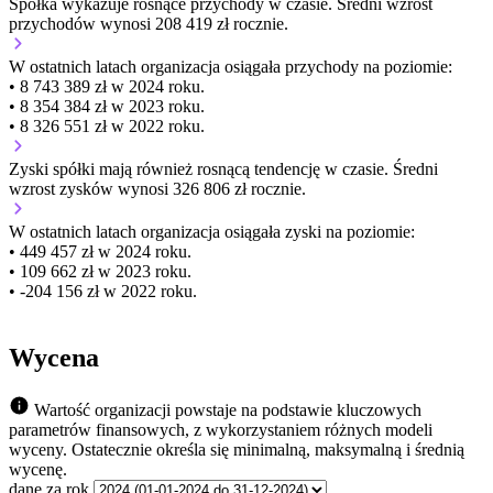
Spółka wykazuje
rosnące
przychody w czasie.
Średni wzrost
przychodów wynosi 208 419 zł rocznie.
W ostatnich latach organizacja osiągała przychody na poziomie:
• 8 743 389 zł w 2024 roku.
• 8 354 384 zł w 2023 roku.
• 8 326 551 zł w 2022 roku.
Zyski spółki mają
również
rosnącą
tendencję w czasie.
Średni
wzrost zysków wynosi 326 806 zł rocznie.
W ostatnich latach organizacja osiągała zyski na poziomie:
• 449 457 zł w 2024 roku.
• 109 662 zł w 2023 roku.
• -204 156 zł w 2022 roku.
Wycena
Wartość organizacji powstaje na podstawie kluczowych
parametrów finansowych, z wykorzystaniem różnych modeli
wyceny. Ostatecznie określa się minimalną, maksymalną i średnią
wycenę.
dane za rok