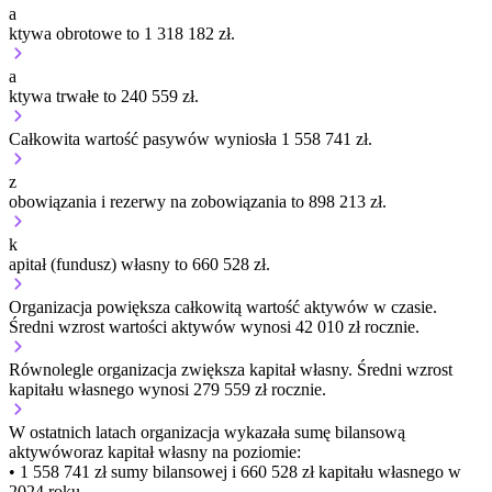
a
ktywa obrotowe to 1 318 182 zł.
a
ktywa trwałe to 240 559 zł.
Całkowita wartość pasywów wyniosła 1 558 741 zł.
z
obowiązania i rezerwy na zobowiązania to 898 213 zł.
k
apitał (fundusz) własny to 660 528 zł.
Organizacja
powiększa
całkowitą wartość aktywów w czasie.
Średni wzrost wartości aktywów wynosi 42 010 zł rocznie.
Równolegle organizacja
zwiększa
kapitał własny.
Średni wzrost
kapitału własnego wynosi 279 559 zł rocznie.
W ostatnich latach organizacja wykazała sumę bilansową
aktywów
oraz kapitał własny
na poziomie:
• 1 558 741 zł
sumy bilansowej i 660 528 zł kapitału własnego
w
2024 roku.