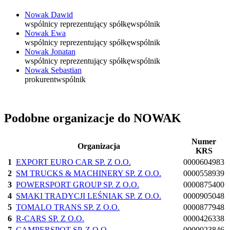
Nowak Dawid
wspólnicy reprezentujący spółkę
wspólnik
Nowak Ewa
wspólnicy reprezentujący spółkę
wspólnik
Nowak Jonatan
wspólnicy reprezentujący spółkę
wspólnik
Nowak Sebastian
prokurent
wspólnik
Podobne organizacje do NOWAK
Numer
Organizacja
KRS
1
EXPORT EURO CAR SP. Z O.O.
0000604983
2
SM TRUCKS & MACHINERY SP. Z O.O.
0000558939
3
POWERSPORT GROUP SP. Z O.O.
0000875400
4
SMAKI TRADYCJI LEŚNIAK SP. Z O.O.
0000905048
5
TOMALO TRANS SP. Z O.O.
0000877948
6
R-CARS SP. Z O.O.
0000426338
7
CAMPERSPOT SP. Z O.O.
0000023846