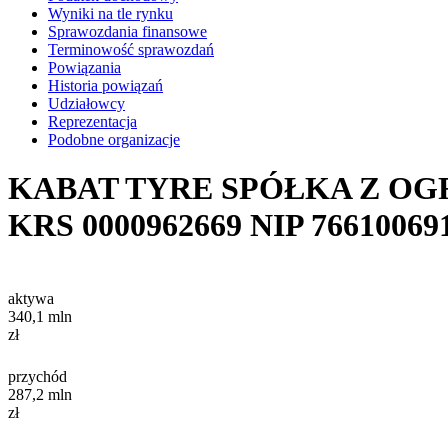
Wyniki na tle rynku
Sprawozdania finansowe
Terminowość sprawozdań
Powiązania
Historia powiązań
Udziałowcy
Reprezentacja
Podobne organizacje
KABAT TYRE SPÓŁKA Z O
KRS
0000962669
NIP
76610069
aktywa
340,1
mln
zł
przychód
287,2
mln
zł