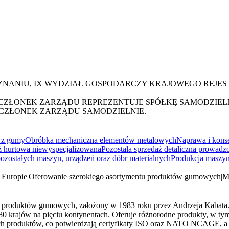
OZNANIU, IX WYDZIAŁ GOSPODARCZY KRAJOWEGO REJ
CZŁONEK ZARZĄDU REPREZENTUJE SPÓŁKĘ SAMODZIEL
 CZŁONEK ZARZĄDU SAMODZIELNIE.
n z gumy
Obróbka mechaniczna elementów metalowych
Naprawa i kons
ż hurtowa niewyspecjalizowana
Pozostała sprzedaż detaliczna prowadzo
ozostałych maszyn, urządzeń oraz dóbr materialnych
Produkcja maszyn
 Europie
|
Oferowanie szerokiego asortymentu produktów gumowych
|
M
my produktów gumowych, założony w 1983 roku przez Andrzeja Kabata.
 krajów na pięciu kontynentach. Oferuje różnorodne produkty, w ty
h produktów, co potwierdzają certyfikaty ISO oraz NATO NCAGE, a ta