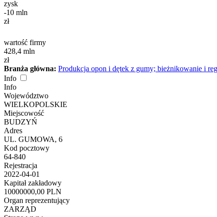
zysk
-10
mln
zł
wartość firmy
428,4
mln
zł
Branża główna:
Produkcja opon i dętek z gumy; bieżnikowanie i r
Info
Info
Województwo
WIELKOPOLSKIE
Miejscowość
BUDZYŃ
Adres
UL. GUMOWA, 6
Kod pocztowy
64-840
Rejestracja
2022-04-01
Kapitał zakładowy
10000000,00 PLN
Organ reprezentujący
ZARZĄD