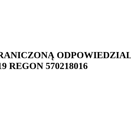
GRANICZONĄ ODPOWIEDZIA
19
REGON
570218016