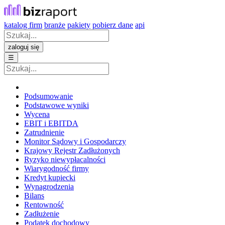
katalog firm
branże
pakiety
pobierz dane
api
zaloguj się
☰
Podsumowanie
Podstawowe wyniki
Wycena
EBIT i EBITDA
Zatrudnienie
Monitor Sądowy i Gospodarczy
Krajowy Rejestr Zadłużonych
Ryzyko niewypłacalności
Wiarygodność firmy
Kredyt kupiecki
Wynagrodzenia
Bilans
Rentowność
Zadłużenie
Podatek dochodowy