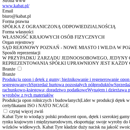
Strona www
www.kabat.pl/
Email
biuro@kabat.pl
Forma prawna
SPÓŁKA Z OGRANICZONĄ ODPOWIEDZIALNOŚCIĄ
Forma własności
WŁASNOŚĆ KRAJOWYCH OSÓB FIZYCZNYCH
Organ rejestrowy
SĄD REJONOWY POZNAŃ - NOWE MIASTO I WILDA W P
Sposób reprezentacji
W PRZYPADKU ZARZĄDU JEDNOOSOBOWEGO, JEDYNY 
REPREZENTOWANIA SPÓŁKI UPRAWNIONY JEST KAŻDY
Branże
Branże
Produkcja opon i dętek z gumy; bieżnikowanie i regenerowanie opo
segregowanych
Sprzedaż hurtowa pozostałych półproduktów
Sprzeda
rachunkowo-księgowa; doradztwo podatkowe
Wynajem i dzierżawa p
wyrobów z tych materiałów
Produkcja opon rolniczych i budowlanych
|
Lider w produkcji dętek w
certyfikatami ISO i NATO NCAGE
czytaj więcej
zwiń
Kabat Tyre to wiodący polski producent opon, dętek i szerokiej ga
rynku krajowym i międzynarodowym, eksportując swoje wyroby do 80
wózków widłowych. Kabat Tyre kładzie duży nacisk na jakość swoic