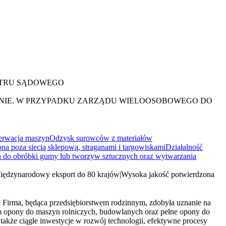
ESTRU SĄDOWEGO
NIE. W PRZYPADKU ZARZĄDU WIELOOSOBOWEGO DO
erwacja maszyn
Odzysk surowców z materiałów
na poza siecią sklepową, straganami i targowiskami
Działalność
 do obróbki gumy lub tworzyw sztucznych oraz wytwarzania
iędzynarodowy eksport do 80 krajów
|
Wysoka jakość potwierdzona
 Firma, będąca przedsiębiorstwem rodzinnym, zdobyła uznanie na
m opony do maszyn rolniczych, budowlanych oraz pełne opony do
kże ciągłe inwestycje w rozwój technologii, efektywne procesy