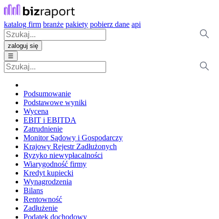
katalog firm
branże
pakiety
pobierz dane
api
zaloguj się
☰
Podsumowanie
Podstawowe wyniki
Wycena
EBIT i EBITDA
Zatrudnienie
Monitor Sądowy i Gospodarczy
Krajowy Rejestr Zadłużonych
Ryzyko niewypłacalności
Wiarygodność firmy
Kredyt kupiecki
Wynagrodzenia
Bilans
Rentowność
Zadłużenie
Podatek dochodowy