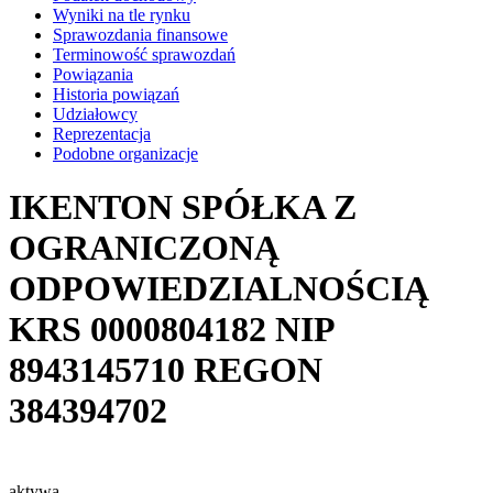
Wyniki na tle rynku
Sprawozdania finansowe
Terminowość sprawozdań
Powiązania
Historia powiązań
Udziałowcy
Reprezentacja
Podobne organizacje
IKENTON SPÓŁKA Z
OGRANICZONĄ
ODPOWIEDZIALNOŚCIĄ
KRS
0000804182
NIP
8943145710
REGON
384394702
aktywa