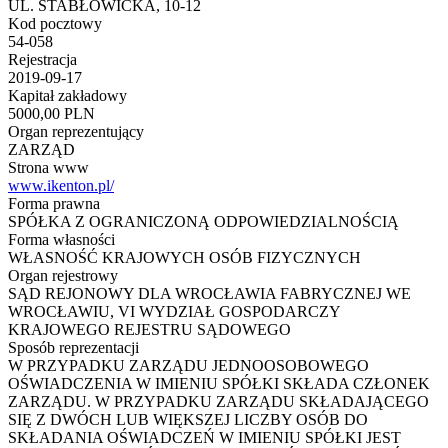
UL. STABŁOWICKA, 10-12
Kod pocztowy
54-058
Rejestracja
2019-09-17
Kapitał zakładowy
5000,00 PLN
Organ reprezentujący
ZARZĄD
Strona www
www.ikenton.pl/
Forma prawna
SPÓŁKA Z OGRANICZONĄ ODPOWIEDZIALNOŚCIĄ
Forma własności
WŁASNOŚĆ KRAJOWYCH OSÓB FIZYCZNYCH
Organ rejestrowy
SĄD REJONOWY DLA WROCŁAWIA FABRYCZNEJ WE
WROCŁAWIU, VI WYDZIAŁ GOSPODARCZY
KRAJOWEGO REJESTRU SĄDOWEGO
Sposób reprezentacji
W PRZYPADKU ZARZĄDU JEDNOOSOBOWEGO
OŚWIADCZENIA W IMIENIU SPÓŁKI SKŁADA CZŁONEK
ZARZĄDU. W PRZYPADKU ZARZĄDU SKŁADAJĄCEGO
SIĘ Z DWÓCH LUB WIĘKSZEJ LICZBY OSÓB DO
SKŁADANIA OŚWIADCZEŃ W IMIENIU SPÓŁKI JEST