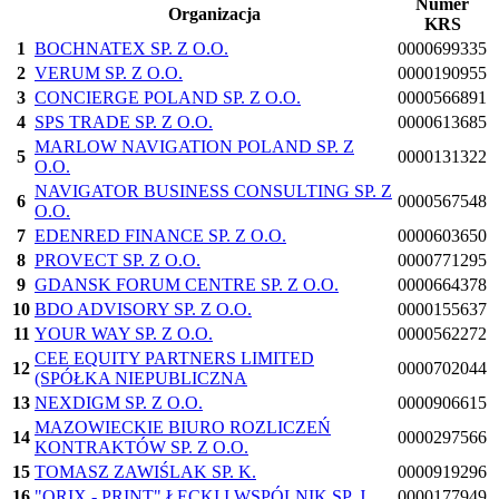
Numer
Organizacja
KRS
1
BOCHNATEX SP. Z O.O.
0000699335
2
VERUM SP. Z O.O.
0000190955
3
CONCIERGE POLAND SP. Z O.O.
0000566891
4
SPS TRADE SP. Z O.O.
0000613685
MARLOW NAVIGATION POLAND SP. Z
5
0000131322
O.O.
NAVIGATOR BUSINESS CONSULTING SP. Z
6
0000567548
O.O.
7
EDENRED FINANCE SP. Z O.O.
0000603650
8
PROVECT SP. Z O.O.
0000771295
9
GDANSK FORUM CENTRE SP. Z O.O.
0000664378
10
BDO ADVISORY SP. Z O.O.
0000155637
11
YOUR WAY SP. Z O.O.
0000562272
CEE EQUITY PARTNERS LIMITED
12
0000702044
(SPÓŁKA NIEPUBLICZNA
13
NEXDIGM SP. Z O.O.
0000906615
MAZOWIECKIE BIURO ROZLICZEŃ
14
0000297566
KONTRAKTÓW SP. Z O.O.
15
TOMASZ ZAWIŚLAK SP. K.
0000919296
16
"ORIX - PRINT" ŁĘCKI I WSPÓLNIK SP. J.
0000177949