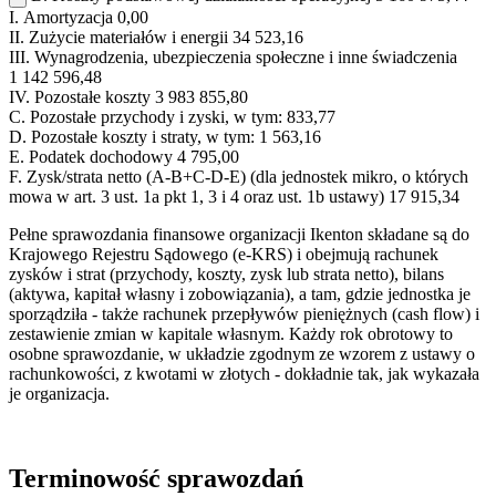
I.
Amortyzacja
0,00
II.
Zużycie materiałów i energii
34 523,16
III.
Wynagrodzenia, ubezpieczenia społeczne i inne świadczenia
1 142 596,48
IV.
Pozostałe koszty
3 983 855,80
C.
Pozostałe przychody i zyski, w tym:
833,77
D.
Pozostałe koszty i straty, w tym:
1 563,16
E.
Podatek dochodowy
4 795,00
F.
Zysk/strata netto (A-B+C-D-E) (dla jednostek mikro, o których
mowa w art. 3 ust. 1a pkt 1, 3 i 4 oraz ust. 1b ustawy)
17 915,34
Pełne sprawozdania finansowe organizacji Ikenton składane są do
Krajowego Rejestru Sądowego (e-KRS) i obejmują rachunek
zysków i strat (przychody, koszty, zysk lub strata netto), bilans
(aktywa, kapitał własny i zobowiązania), a tam, gdzie jednostka je
sporządziła - także rachunek przepływów pieniężnych (cash flow) i
zestawienie zmian w kapitale własnym. Każdy rok obrotowy to
osobne sprawozdanie, w układzie zgodnym ze wzorem z ustawy o
rachunkowości, z kwotami w złotych - dokładnie tak, jak wykazała
je organizacja.
Terminowość sprawozdań