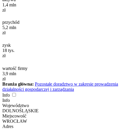
1,4
mln
zł
przychód
5,2
mln
zł
zysk
18
tys.
zł
wartość firmy
3,9
mln
zł
Branża główna:
Pozostałe doradztwo w zakresie prowadzenia
działalności gospodarczej i zarządzania
Info
Info
Województwo
DOLNOŚLĄSKIE
Miejscowość
WROCŁAW
Adres