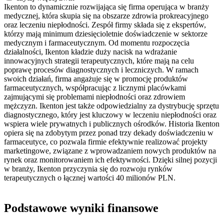
Ikenton to dynamicznie rozwijająca się firma operująca w branży
medycznej, która skupia się na obszarze zdrowia prokreacyjnego
oraz leczeniu niepłodności. Zespół firmy składa się z ekspertów,
którzy mają minimum dziesięcioletnie doświadczenie w sektorze
medycznym i farmaceutycznym. Od momentu rozpoczęcia
działalności, Ikenton kładzie duży nacisk na wdrażanie
innowacyjnych strategii terapeutycznych, które mają na celu
poprawę procesów diagnostycznych i leczniczych. W ramach
swoich działań, firma angażuje się w promocję produktów
farmaceutycznych, współpracując z licznymi placówkami
zajmującymi się problemami niepłodności oraz zdrowiem
mężczyzn. Ikenton jest także odpowiedzialny za dystrybucję sprzętu
diagnostycznego, który jest kluczowy w leczeniu niepłodności oraz
wspiera wiele prywatnych i publicznych ośrodków. Historia Ikenton
opiera się na zdobytym przez ponad trzy dekady doświadczeniu w
farmaceutyce, co pozwala firmie efektywnie realizować projekty
marketingowe, związane z wprowadzaniem nowych produktów na
rynek oraz monitorowaniem ich efektywności. Dzięki silnej pozycji
w branży, Ikenton przyczynia się do rozwoju rynków
terapeutycznych o łącznej wartości 40 milionów PLN.
Podstawowe wyniki finansowe