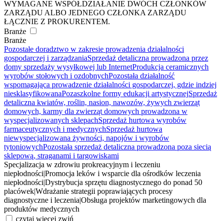
WYMAGANE WSPÓŁDZIAŁANIE DWÓCH CZŁONKÓW
ZARZĄDU ALBO JEDNEGO CZŁONKA ZARZĄDU
ŁĄCZNIE Z PROKURENTEM.
Branże
Branże
Pozostałe doradztwo w zakresie prowadzenia działalności
gospodarczej i zarządzania
Sprzedaż detaliczna prowadzona przez
domy sprzedaży wysyłkowej lub Internet
Produkcja ceramicznych
wyrobów stołowych i ozdobnych
Pozostała działalność
wspomagająca prowadzenie działalności gospodarczej, gdzie indziej
niesklasyfikowana
Pozaszkolne formy edukacji artystycznej
Sprzedaż
detaliczna kwiatów, roślin, nasion, nawozów, żywych zwierząt
domowych, karmy dla zwierząt domowych prowadzona w
wyspecjalizowanych sklepach
Sprzedaż hurtowa wyrobów
farmaceutycznych i medycznych
Sprzedaż hurtowa
niewyspecjalizowana żywności, napojów i wyrobów
tytoniowych
Pozostała sprzedaż detaliczna prowadzona poza siecią
sklepową, straganami i targowiskami
Specjalizacja w zdrowiu prokreacyjnym i leczeniu
niepłodności
|
Promocja leków i wsparcie dla ośrodków leczenia
niepłodności
|
Dystrybucja sprzętu diagnostycznego do ponad 50
placówek
|
Wdrażanie strategii poprawiających procesy
diagnostyczne i leczenia
|
Obsługa projektów marketingowych dla
produktów medycznych
czytaj więcej
zwiń