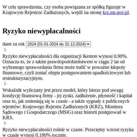
W celu sprawdzenia, czy osoba powiązana ze spółką figuruje w
Krajowym Rejestrze Zadłużonych, wejdź na stronę
krz.ms.gov.pl
.
Ryzyko niewypłacalności
dane za rok
Ryzyko niewypłacalności dla organizacji Ikenton wynosi 0,90%.
Oznacza to, że z takim prawdopodobieństwem w ciągu 2 lat od
wybranego sprawozdania firma może trafić w poważne kłopoty
finansowe, czyli zostać objęta postępowaniem upadłościowym lub
restrukturyzacyjnym.
Wskaźnik wyliczany jest przez model, który bierze pod uwagę
kondycję finansową firmy - jej zyski, zadłużenie, płynność i kapitał
oraz to, jak zmieniają się w czasie - a także sygnały z publicznych
rejestrów: Krajowego Rejestru Zadłużonych (KRZ), Monitora
Sądowego i Gospodarczego (MSiG) oraz historii postępowań w
KRS.
Ryzyko niewypłacalności
rośnie w czasie.
Przeciętny
wzrost
ryzyka
w czasie wynosi 0,180% rocznie.