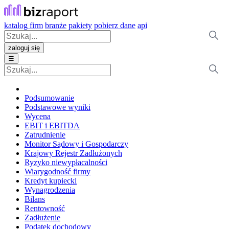
katalog firm
branże
pakiety
pobierz dane
api
zaloguj się
☰
Podsumowanie
Podstawowe wyniki
Wycena
EBIT i EBITDA
Zatrudnienie
Monitor Sądowy i Gospodarczy
Krajowy Rejestr Zadłużonych
Ryzyko niewypłacalności
Wiarygodność firmy
Kredyt kupiecki
Wynagrodzenia
Bilans
Rentowność
Zadłużenie
Podatek dochodowy