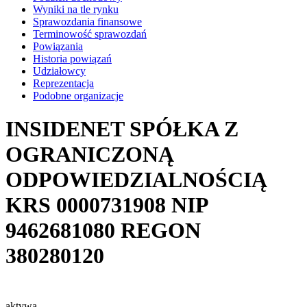
Wyniki na tle rynku
Sprawozdania finansowe
Terminowość sprawozdań
Powiązania
Historia powiązań
Udziałowcy
Reprezentacja
Podobne organizacje
INSIDENET SPÓŁKA Z
OGRANICZONĄ
ODPOWIEDZIALNOŚCIĄ
KRS
0000731908
NIP
9462681080
REGON
380280120
aktywa