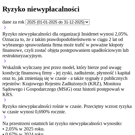
Ryzyko niewypłacalności
dane za rok
Ryzyko niewypłacalności dla organizacji Insidenet wynosi 2,05%.
Oznacza to, że z takim prawdopodobieństwem w ciągu 2 lat od
wybranego sprawozdania firma może trafić w poważne kłopoty
finansowe, czyli zostać objęta postępowaniem upadłościowym lub
restrukturyzacyjnym.
Wskaźnik wyliczany jest przez model, który bierze pod uwagę
kondycję finansową firmy - jej zyski, zadłużenie, płynność i kapitał
oraz to, jak zmieniają się w czasie - a także sygnały z publicznych
rejestrów: Krajowego Rejestru Zadłużonych (KRZ), Monitora
Sądowego i Gospodarczego (MSiG) oraz historii postępowań w
KRS.
Ryzyko niewypłacalności
rośnie w czasie.
Przeciętny
wzrost
ryzyka
w czasie wynosi 0,690% rocznie.
Na przestrzeni ostatnich lat ryzyko niewypłacalności wynosiło:
• 2,05% w 2025 roku.
• 0,67% w 2024 roku.