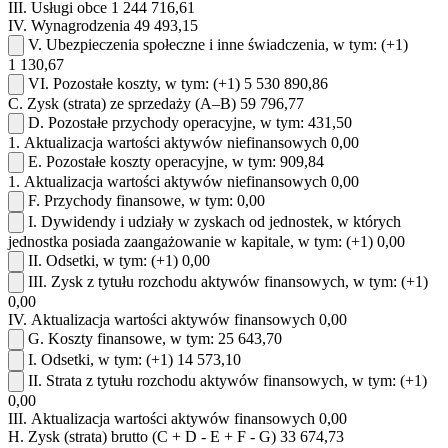
III.
Usługi obce
1 244 716,61
IV.
Wynagrodzenia
49 493,15
V.
Ubezpieczenia społeczne i inne świadczenia, w tym:
(+1)
1 130,67
VI.
Pozostałe koszty, w tym:
(+1)
5 530 890,86
C.
Zysk (strata) ze sprzedaży (A–B)
59 796,77
D.
Pozostałe przychody operacyjne, w tym:
431,50
1.
Aktualizacja wartości aktywów niefinansowych
0,00
E.
Pozostałe koszty operacyjne, w tym:
909,84
1.
Aktualizacja wartości aktywów niefinansowych
0,00
F.
Przychody finansowe, w tym:
0,00
I.
Dywidendy i udziały w zyskach od jednostek, w których
jednostka posiada zaangażowanie w kapitale, w tym:
(+1)
0,00
II.
Odsetki, w tym:
(+1)
0,00
III.
Zysk z tytułu rozchodu aktywów finansowych, w tym:
(+1)
0,00
IV.
Aktualizacja wartości aktywów finansowych
0,00
G.
Koszty finansowe, w tym:
25 643,70
I.
Odsetki, w tym:
(+1)
14 573,10
II.
Strata z tytułu rozchodu aktywów finansowych, w tym:
(+1)
0,00
III.
Aktualizacja wartości aktywów finansowych
0,00
H.
Zysk (strata) brutto (C + D - E + F - G)
33 674,73