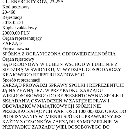
UL. ENERGETYKÓW, 23-25A
Kod pocztowy
20-468
Rejestracja
2018-05-21
Kapitał zakładowy
20000,00 PLN
Organ reprezentujący
ZARZĄD
Forma prawna
SPÓŁKA Z OGRANICZONĄ ODPOWIEDZIALNOŚCIĄ
Organ rejestrowy
SĄD REJONOWY W LUBLIN-WSCHÓD W LUBLINIE Z
SIEDZIBĄ W ŚWIDNIKU, VI WYDZIAŁ GOSPODARCZY
KRAJOWEGO REJESTRU SĄDOWEGO
Sposób reprezentacji
ZARZĄD PROWADZI SPRAWY SPÓŁKI I REPREZENTUJE
JĄ NA ZEWNĄTRZ. W PRZYPADKU ZARZĄDU
WIELOOSOBOWEGO DO REPREZENTOWANIA SPÓŁKI I
SKŁADANIA OŚWIADCZEŃ W ZAKRESIE PRAW I
OBOWIĄZKÓW MAJĄTKOWYCH SPÓŁKI NIE
PRZEKRACZAJĄCYCH WARTOŚCI 100000,00ZŁ ORAZ DO
PODPISYWANIA W IMIENIU SPÓŁKI UPRAWNIONY JEST
KAŻDY Z CZŁONKÓW ZARZĄDU SAMODZIELNIE. W
PRZYPADKU ZARZĄDU WIELOOSOBOWEGO DO