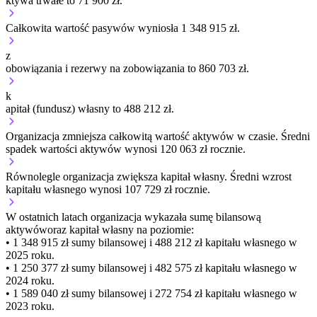
ktywa trwałe to 71 900 zł.
Całkowita wartość pasywów wyniosła 1 348 915 zł.
z
obowiązania i rezerwy na zobowiązania to 860 703 zł.
k
apitał (fundusz) własny to 488 212 zł.
Organizacja
zmniejsza
całkowitą wartość aktywów w czasie.
Średni
spadek wartości aktywów wynosi 120 063 zł rocznie.
Równolegle organizacja
zwiększa
kapitał własny.
Średni wzrost
kapitału własnego wynosi 107 729 zł rocznie.
W ostatnich latach organizacja wykazała sumę bilansową
aktywów
oraz kapitał własny
na poziomie:
• 1 348 915 zł
sumy bilansowej i 488 212 zł kapitału własnego
w
2025 roku.
• 1 250 377 zł
sumy bilansowej i 482 575 zł kapitału własnego
w
2024 roku.
• 1 589 040 zł
sumy bilansowej i 272 754 zł kapitału własnego
w
2023 roku.