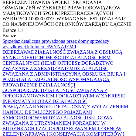
REPREZENTOWANIA SPÓŁKI I SKŁADANIA
OŚWIADCZEŃ W ZAKRESIE PRAW I OBOWIĄZKÓW
MAJĄTKOWYCH SPÓŁKI PRZEKRACZAJĄCYCH
WARTOŚCI 100000,00ZŁ WYMAGANE JEST DZIAŁANIE
CO NAJMNIEJ DWÓCH CZŁONKÓW ZARZĄDU ŁĄCZNIE.
Branże
Branże
Sprzedaż detaliczna prowadzona przez domy sprzedaży
wysyłkowej lub Internet
WYNAJEM I
DZIERŻAWA
DZIAŁALNOŚĆ ZWIĄZANA Z OBSŁUGĄ
RYNKU NIERUCHOMOŚCI
DZIAŁALNOŚĆ FIRM
CENTRALNYCH (HEAD OFFICES); DORADZTWO
ZWIĄZANE Z ZARZĄDZANIEM
DZIAŁALNOŚĆ
ZWIĄZANA Z ADMINISTRACYJNĄ OBSŁUGĄ BIURA I
POZOSTAŁA DZIAŁALNOŚĆ WSPOMAGAJĄCA
PROWADZENIE DZIAŁALNOŚCI
GOSPODARCZEJ
DZIAŁALNOŚĆ ZWIĄZANA Z
OPROGRAMOWANIEM I DORADZTWEM W ZAKRESIE
INFORMATYKI ORAZ DZIAŁALNOŚĆ
POWIĄZANA
HANDEL DETALICZNY, Z WYŁĄCZENIEM
HANDLU DETALICZNEGO POJAZDAMI
SAMOCHODOWYMI
DZIAŁALNOŚĆ USŁUGOWA
ZWIĄZANA Z UTRZYMANIEM PORZĄDKU W
BUDYNKACH I ZAGOSPODAROWANIEM TERENÓW
ZIELENI
NAPRAWA I KONSERWACJA KOMPUTERÓW I