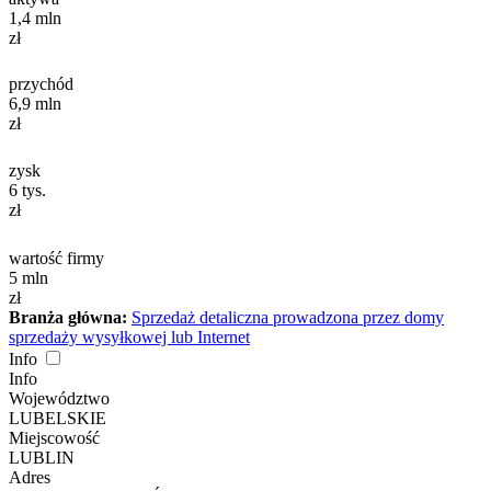
1,4
mln
zł
przychód
6,9
mln
zł
zysk
6
tys.
zł
wartość firmy
5
mln
zł
Branża główna:
Sprzedaż detaliczna prowadzona przez domy
sprzedaży wysyłkowej lub Internet
Info
Info
Województwo
LUBELSKIE
Miejscowość
LUBLIN
Adres