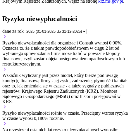
Krajowym Rejestrze Zadłużonych, wejdź na stronę
krz.ms.gov.pl
.
Ryzyko niewypłacalności
dane za rok
Ryzyko niewypłacalności dla organizacji Consult wynosi 0,90%.
Oznacza to, że z takim prawdopodobieństwem w ciągu 2 lat od
wybranego sprawozdania firma może trafić w poważne kłopoty
finansowe, czyli zostać objęta postępowaniem upadłościowym lub
restrukturyzacyjnym.
Wskaźnik wyliczany jest przez model, który bierze pod uwagę
kondycję finansową firmy - jej zyski, zadłużenie, płynność i kapitał
oraz to, jak zmieniają się w czasie - a także sygnały z publicznych
rejestrów: Krajowego Rejestru Zadłużonych (KRZ), Monitora
Sądowego i Gospodarczego (MSiG) oraz historii postępowań w
KRS.
Ryzyko niewypłacalności
rośnie w czasie.
Przeciętny
wzrost
ryzyka
w czasie wynosi 0,180% rocznie.
Na przestrzeni ostatnich lat ryzyko niewypłacalności wynosiło: