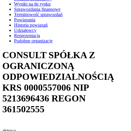
Wyniki na tle rynku
Sprawozdania finansowe
Terminowość sprawozdań
Powiązania
Historia powiązań
Udziałowcy
Reprezentacja
Podobne organizacje
CONSULT SPÓŁKA Z
OGRANICZONĄ
ODPOWIEDZIALNOŚCIĄ
KRS
0000557006
NIP
5213696436
REGON
361502555
aktywa