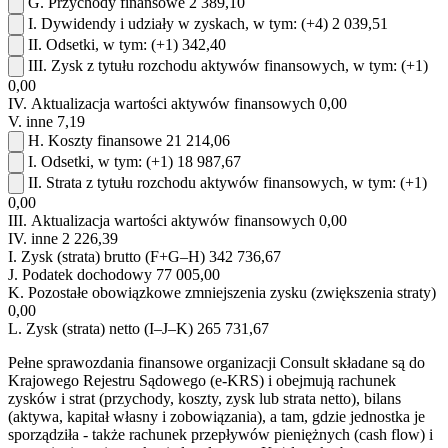
G.
Przychody finansowe
2 389,10
I.
Dywidendy i udziały w zyskach, w tym:
(+4)
2 039,51
II.
Odsetki, w tym:
(+1)
342,40
III.
Zysk z tytułu rozchodu aktywów finansowych, w tym:
(+1)
0,00
IV.
Aktualizacja wartości aktywów finansowych
0,00
V.
inne
7,19
H.
Koszty finansowe
21 214,06
I.
Odsetki, w tym:
(+1)
18 987,67
II.
Strata z tytułu rozchodu aktywów finansowych, w tym:
(+1)
0,00
III.
Aktualizacja wartości aktywów finansowych
0,00
IV.
inne
2 226,39
I.
Zysk (strata) brutto (F+G–H)
342 736,67
J.
Podatek dochodowy
77 005,00
K.
Pozostałe obowiązkowe zmniejszenia zysku (zwiększenia straty)
0,00
L.
Zysk (strata) netto (I–J–K)
265 731,67
Pełne sprawozdania finansowe organizacji Consult składane są do
Krajowego Rejestru Sądowego (e-KRS) i obejmują rachunek
zysków i strat (przychody, koszty, zysk lub strata netto), bilans
(aktywa, kapitał własny i zobowiązania), a tam, gdzie jednostka je
sporządziła - także rachunek przepływów pieniężnych (cash flow) i