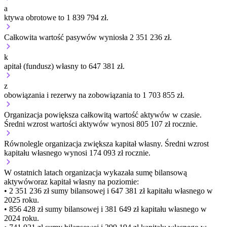
a
ktywa obrotowe to 1 839 794 zł.
Całkowita wartość pasywów wyniosła 2 351 236 zł.
k
apitał (fundusz) własny to 647 381 zł.
z
obowiązania i rezerwy na zobowiązania to 1 703 855 zł.
Organizacja
powiększa
całkowitą wartość aktywów w czasie.
Średni wzrost wartości aktywów wynosi 805 107 zł rocznie.
Równolegle organizacja
zwiększa
kapitał własny.
Średni wzrost
kapitału własnego wynosi 174 093 zł rocznie.
W ostatnich latach organizacja wykazała sumę bilansową
aktywów
oraz kapitał własny
na poziomie:
• 2 351 236 zł
sumy bilansowej i 647 381 zł kapitału własnego
w
2025 roku.
• 856 428 zł
sumy bilansowej i 381 649 zł kapitału własnego
w
2024 roku.