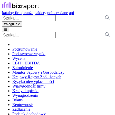
katalog firm
branże
pakiety
pobierz dane
api
zaloguj się
☰
Podsumowanie
Podstawowe wyniki
Wycena
EBIT i EBITDA
Zatrudnienie
Monitor Sądowy i Gospodarczy
Krajowy Rejestr Zadłużonych
Ryzyko niewypłacalności
Wiarygodność firmy
Kredyt kupiecki
Wynagrodzenia
Bilans
Rentowność
Zadłużenie
Podatek dochodowy