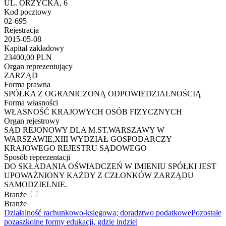
UL. ORZYCKA, 6
Kod pocztowy
02-695
Rejestracja
2015-05-08
Kapitał zakładowy
23400,00 PLN
Organ reprezentujący
ZARZĄD
Forma prawna
SPÓŁKA Z OGRANICZONĄ ODPOWIEDZIALNOŚCIĄ
Forma własności
WŁASNOŚĆ KRAJOWYCH OSÓB FIZYCZNYCH
Organ rejestrowy
SĄD REJONOWY DLA M.ST.WARSZAWY W
WARSZAWIE,XIII WYDZIAŁ GOSPODARCZY
KRAJOWEGO REJESTRU SĄDOWEGO
Sposób reprezentacji
DO SKŁADANIA OŚWIADCZEŃ W IMIENIU SPÓŁKI JEST
UPOWAŻNIONY KAŻDY Z CZŁONKÓW ZARZĄDU
SAMODZIELNIE.
Branże
Branże
Działalność rachunkowo-księgowa; doradztwo podatkowe
Pozostałe
pozaszkolne formy edukacji, gdzie indziej