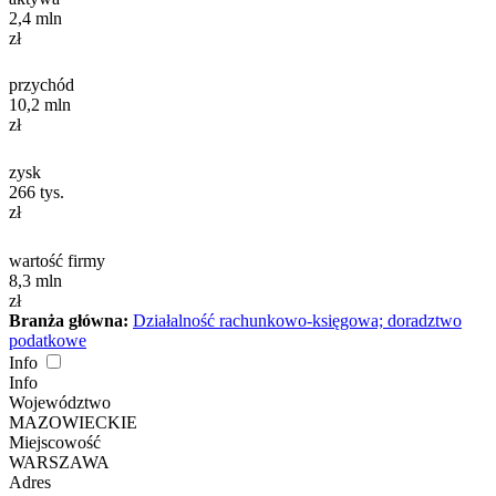
2,4
mln
zł
przychód
10,2
mln
zł
zysk
266
tys.
zł
wartość firmy
8,3
mln
zł
Branża główna:
Działalność rachunkowo-księgowa; doradztwo
podatkowe
Info
Info
Województwo
MAZOWIECKIE
Miejscowość
WARSZAWA
Adres