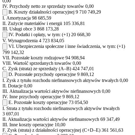
0,00
IV.
Przychody netto ze sprzedaży towarów
0,00
B.
Koszty działalności operacyjnej
9 710 749,29
I.
Amortyzacja
98 685,59
II.
Zużycie materiałów i energii
105 336,81
III.
Usługi obce
3 868 173,28
IV.
Podatki i opłaty, w tym:
(+1)
20 668,30
V.
Wynagrodzenia
4 723 834,05
VI.
Ubezpieczenia społeczne i inne świadczenia, w tym:
(+1)
799 142,32
VII.
Pozostałe koszty rodzajowe
94 908,94
VIII.
Wartość sprzedanych towarów
0,00
C.
Zysk (strata) ze sprzedaży (A–B)
424 747,01
D.
Pozostałe przychody operacyjne
9 869,12
I.
Zysk z tytułu rozchodu niefinansowych aktywów trwałych
0,00
II.
Dotacje
0,00
III.
Aktualizacja wartości aktywów niefinansowych
0,00
IV.
Inne przychody operacyjne
9 869,12
E.
Pozostałe koszty operacyjne
73 054,50
I.
Strata z tytułu rozchodu niefinansowych aktywów trwałych
3 697,01
II.
Aktualizacja wartości aktywów niefinansowych
69 347,49
III.
Inne koszty operacyjne
10,00
F.
Zysk (strata) z działalności operacyjnej (C+D–E)
361 561,63