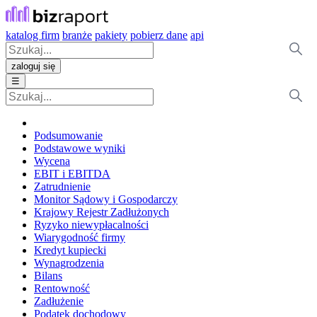
katalog firm
branże
pakiety
pobierz dane
api
zaloguj się
☰
Podsumowanie
Podstawowe wyniki
Wycena
EBIT i EBITDA
Zatrudnienie
Monitor Sądowy i Gospodarczy
Krajowy Rejestr Zadłużonych
Ryzyko niewypłacalności
Wiarygodność firmy
Kredyt kupiecki
Wynagrodzenia
Bilans
Rentowność
Zadłużenie
Podatek dochodowy