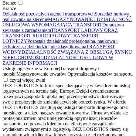
Branże
Branże
Działalność pozostałych agencji transportowych
Sprzedaż hurtowa
realizowana na zlecenie
MAGAZYNOWANIE I DZIAŁALNOŚĆ
USŁUGOWA WSPOMAGAJĄCA TRANSPORT
Doradztwo
związane z zarządzaniem
TRANSPORT LĄDOWY ORAZ
TRANSPORT RUROCIĄGOWY
TRANSPORT
LOTNICZY
Pozostała działalność profesjonalna, naukowa i
techniczna, gdzie indziej niesklasyfikowana
TRANSPORT
WODNY
DZIAŁALNOŚĆ ZWIĄZANA Z OBSŁUGĄ RYNKU
NIERUCHOMOŚCI
DZIAŁALNOŚĆ USŁUGOWA W
ZAKRESIE INFORMACJI
Usługi logistyczne w Europie
|
Transport drogowy i
morski
|
Magazynowanie towarów
|
Optymalizacja kosztów transportu
czytaj więcej
zwiń
DEZ LOGISTICS to firma specjalizująca się w świadczeniu usług
logistycznych na terenie całej Europy. Dzięki dynamicznemu
rozwojowi gospodarki globalnej, przedsiębiorstwo dostosowuje
swoje propozycje do zmieniających się potrzeb rynku. W ofercie
DEZ LOGISTICS znajdują się usługi transportu drogowego oraz
morskiego, a także magazynowanie towarów. Firma wyróżnia się
profesjonalizmem oraz umiejętnością optymalizacji kosztów
transportu, co pozwala klientom na efektywne zarządzanie
wydatkami związanymi z logistyką. DEZ LOGISTICS cieszy się
zaufaniem wielu klientów, którzy korzystają z jej rozbudowanej