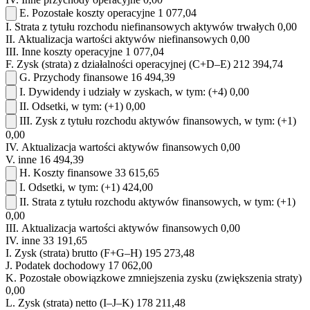
E.
Pozostałe koszty operacyjne
1 077,04
I.
Strata z tytułu rozchodu niefinansowych aktywów trwałych
0,00
II.
Aktualizacja wartości aktywów niefinansowych
0,00
III.
Inne koszty operacyjne
1 077,04
F.
Zysk (strata) z działalności operacyjnej (C+D–E)
212 394,74
G.
Przychody finansowe
16 494,39
I.
Dywidendy i udziały w zyskach, w tym:
(+4)
0,00
II.
Odsetki, w tym:
(+1)
0,00
III.
Zysk z tytułu rozchodu aktywów finansowych, w tym:
(+1)
0,00
IV.
Aktualizacja wartości aktywów finansowych
0,00
V.
inne
16 494,39
H.
Koszty finansowe
33 615,65
I.
Odsetki, w tym:
(+1)
424,00
II.
Strata z tytułu rozchodu aktywów finansowych, w tym:
(+1)
0,00
III.
Aktualizacja wartości aktywów finansowych
0,00
IV.
inne
33 191,65
I.
Zysk (strata) brutto (F+G–H)
195 273,48
J.
Podatek dochodowy
17 062,00
K.
Pozostałe obowiązkowe zmniejszenia zysku (zwiększenia straty)
0,00
L.
Zysk (strata) netto (I–J–K)
178 211,48