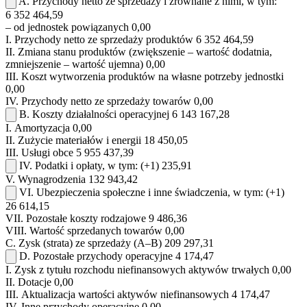
A.
Przychody netto ze sprzedaży i zrównane z nimi, w tym:
6 352 464,59
– od jednostek powiązanych
0,00
I.
Przychody netto ze sprzedaży produktów
6 352 464,59
II.
Zmiana stanu produktów (zwiększenie – wartość dodatnia,
zmniejszenie – wartość ujemna)
0,00
III.
Koszt wytworzenia produktów na własne potrzeby jednostki
0,00
IV.
Przychody netto ze sprzedaży towarów
0,00
B.
Koszty działalności operacyjnej
6 143 167,28
I.
Amortyzacja
0,00
II.
Zużycie materiałów i energii
18 450,05
III.
Usługi obce
5 955 437,39
IV.
Podatki i opłaty, w tym:
(+1)
235,91
V.
Wynagrodzenia
132 943,42
VI.
Ubezpieczenia społeczne i inne świadczenia, w tym:
(+1)
26 614,15
VII.
Pozostałe koszty rodzajowe
9 486,36
VIII.
Wartość sprzedanych towarów
0,00
C.
Zysk (strata) ze sprzedaży (A–B)
209 297,31
D.
Pozostałe przychody operacyjne
4 174,47
I.
Zysk z tytułu rozchodu niefinansowych aktywów trwałych
0,00
II.
Dotacje
0,00
III.
Aktualizacja wartości aktywów niefinansowych
4 174,47
IV.
Inne przychody operacyjne
0,00