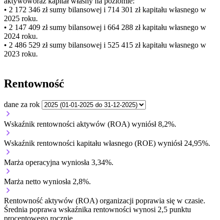
aktywów
oraz kapitał własny
na poziomie:
• 2 172 346 zł
sumy bilansowej i 714 301 zł kapitału własnego
w
2025 roku.
• 2 147 409 zł
sumy bilansowej i 664 288 zł kapitału własnego
w
2024 roku.
• 2 486 529 zł
sumy bilansowej i 525 415 zł kapitału własnego
w
2023 roku.
Rentowność
dane za rok
Wskaźnik rentowności aktywów (ROA) wyniósł 8,2%.
Wskaźnik rentowności kapitału własnego (ROE) wyniósł 24,95%.
Marża operacyjna wyniosła 3,34%.
Marża netto wyniosła 2,8%.
Rentowność aktywów (ROA) organizacji
poprawia się w czasie.
Średnia poprawa wskaźnika rentowności wynosi 2,5 punktu
procentowego rocznie.