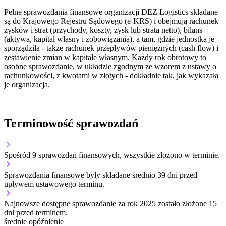
Pełne sprawozdania finansowe organizacji DEZ Logistics składane
są do Krajowego Rejestru Sądowego (e-KRS) i obejmują rachunek
zysków i strat (przychody, koszty, zysk lub strata netto), bilans
(aktywa, kapitał własny i zobowiązania), a tam, gdzie jednostka je
sporządziła - także rachunek przepływów pieniężnych (cash flow) i
zestawienie zmian w kapitale własnym. Każdy rok obrotowy to
osobne sprawozdanie, w układzie zgodnym ze wzorem z ustawy o
rachunkowości, z kwotami w złotych - dokładnie tak, jak wykazała
je organizacja.
Terminowość sprawozdań
Spośród 9 sprawozdań finansowych, wszystkie złożono w terminie.
Sprawozdania finansowe były składane średnio 39 dni przed
upływem ustawowego terminu.
Najnowsze dostępne sprawozdanie za rok 2025 zostało złożone 15
dni przed terminem.
średnie opóźnienie