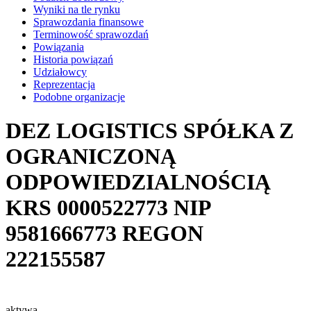
Wyniki na tle rynku
Sprawozdania finansowe
Terminowość sprawozdań
Powiązania
Historia powiązań
Udziałowcy
Reprezentacja
Podobne organizacje
DEZ LOGISTICS SPÓŁKA Z
OGRANICZONĄ
ODPOWIEDZIALNOŚCIĄ
KRS
0000522773
NIP
9581666773
REGON
222155587
aktywa