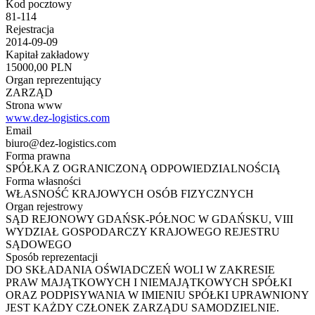
Kod pocztowy
81-114
Rejestracja
2014-09-09
Kapitał zakładowy
15000,00 PLN
Organ reprezentujący
ZARZĄD
Strona www
www.dez-logistics.com
Email
biuro@dez-logistics.com
Forma prawna
SPÓŁKA Z OGRANICZONĄ ODPOWIEDZIALNOŚCIĄ
Forma własności
WŁASNOŚĆ KRAJOWYCH OSÓB FIZYCZNYCH
Organ rejestrowy
SĄD REJONOWY GDAŃSK-PÓŁNOC W GDAŃSKU, VIII
WYDZIAŁ GOSPODARCZY KRAJOWEGO REJESTRU
SĄDOWEGO
Sposób reprezentacji
DO SKŁADANIA OŚWIADCZEŃ WOLI W ZAKRESIE
PRAW MAJĄTKOWYCH I NIEMAJĄTKOWYCH SPÓŁKI
ORAZ PODPISYWANIA W IMIENIU SPÓŁKI UPRAWNIONY
JEST KAŻDY CZŁONEK ZARZĄDU SAMODZIELNIE.