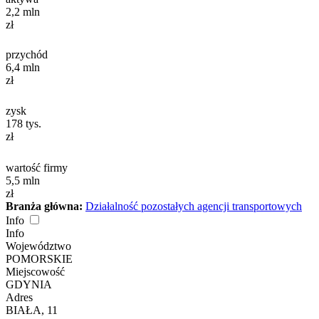
2,2
mln
zł
przychód
6,4
mln
zł
zysk
178
tys.
zł
wartość firmy
5,5
mln
zł
Branża główna:
Działalność pozostałych agencji transportowych
Info
Info
Województwo
POMORSKIE
Miejscowość
GDYNIA
Adres
BIAŁA, 11