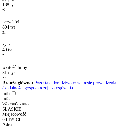
188
tys.
zł
przychód
894
tys.
zł
zysk
49
tys.
zł
wartość firmy
815
tys.
zł
Branża główna:
Pozostałe doradztwo w zakresie prowadzenia
działalności gospodarczej i zarządzania
Info
Info
Województwo
ŚLĄSKIE
Miejscowość
GLIWICE
Adres