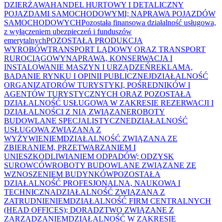
DZIERŻAWA
HANDEL HURTOWY I DETALICZNY
POJAZDAMI SAMOCHODOWYMI; NAPRAWA POJAZDÓW
SAMOCHODOWYCH
Pozostała finansowa działalność usługowa,
z wyłączeniem ubezpieczeń i funduszów
emerytalnych
POZOSTAŁA PRODUKCJA
WYROBÓW
TRANSPORT LĄDOWY ORAZ TRANSPORT
RUROCIĄGOWY
NAPRAWA, KONSERWACJA I
INSTALOWANIE MASZYN I URZĄDZEŃ
REKLAMA,
BADANIE RYNKU I OPINII PUBLICZNEJ
DZIAŁALNOŚĆ
ORGANIZATORÓW TURYSTYKI, POŚREDNIKÓW I
AGENTÓW TURYSTYCZNYCH ORAZ POZOSTAŁA
DZIAŁALNOŚĆ USŁUGOWA W ZAKRESIE REZERWACJI I
DZIAŁALNOŚCI Z NIĄ ZWIĄZANE
ROBOTY
BUDOWLANE SPECJALISTYCZNE
DZIAŁALNOŚĆ
USŁUGOWA ZWIĄZANA Z
WYŻYWIENIEM
DZIAŁALNOŚĆ ZWIĄZANA ZE
ZBIERANIEM, PRZETWARZANIEM I
UNIESZKODLIWIANIEM ODPADÓW; ODZYSK
SUROWCÓW
ROBOTY BUDOWLANE ZWIĄZANE ZE
WZNOSZENIEM BUDYNKÓW
POZOSTAŁA
DZIAŁALNOŚĆ PROFESJONALNA, NAUKOWA I
TECHNICZNA
DZIAŁALNOŚĆ ZWIĄZANA Z
ZATRUDNIENIEM
DZIAŁALNOŚĆ FIRM CENTRALNYCH
(HEAD OFFICES); DORADZTWO ZWIĄZANE Z
ZARZĄDZANIEM
DZIAŁALNOŚĆ W ZAKRESIE