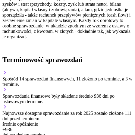
zysków i strat (przychody, koszty, zysk lub strata netto), bilans
(aktywa, kapitał własny i zobowiązania), a tam, gdzie jednostka je
sporządziła - także rachunek przepływów pieniężnych (cash flow) i
zestawienie zmian w kapitale własnym. Każdy rok obrotowy to
osobne sprawozdanie, w układzie zgodnym ze wzorem z ustawy o
rachunkowości, z kwotami w złotych - dokładnie tak, jak wykazała
je organizacja.
Terminowość sprawozdań
Spośród 14 sprawozdań finansowych, 11 złożono po terminie, a 3 w
terminie.
Sprawozdania finansowe były składane średnio 936 dni po
ustawowym terminie.
Najnowsze dostępne sprawozdanie za rok 2025 zostało złożone 111
dni przed terminem.
średnie opóźnienie
+
936
dni względem terminu