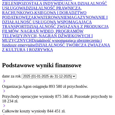
ZIELENI
POZOSTAŁA INDYWIDUALNA DZIAŁALNOŚĆ
USŁUGOWA
DZIAŁALNOŚĆ PRAWNICZA,
RACHUNKOWO-KSIĘGOWA I DORADZTWO
PODATKOWE
ZAKWATEROWANIE
MAGAZYNOWANIE I
DZIAŁALNOŚĆ USŁUGOWA WSPOMAGAJĄCA
TRANSPORT
DZIAŁALNOŚĆ ZWIĄZANA Z PRODUKCJĄ
FILMÓW, NAGRAŃ WIDEO, PROGRAMÓW
TELEWIZYJNYCH, NAGRAŃ DŹWIĘKOWYCH I
MUZYCZNYCH
Działalność wspomagająca ubezpieczenia i
fundusze emerytalne
DZIAŁALNOŚĆ TWÓRCZA ZWIĄZANA
Z KULTURĄ I ROZRYWKĄ
Podstawowe wyniki finansowe
dane za rok
Organizacja Agon osiągnęła 893 580 zł przychodów.
Przychody operacyjne wyniosły 875 346 zł.
Pozostałe przychody to
18 234 zł.
Całkowite koszty wyniosły 844 451 zł.