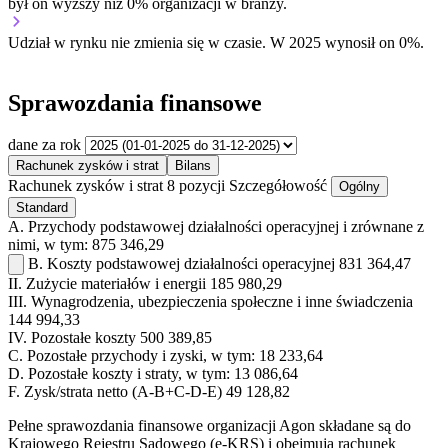
był on wyższy niż 0% organizacji w branży.
Udział w rynku
nie zmienia się w czasie.
W 2025 wynosił on 0%.
Sprawozdania finansowe
dane za rok
Rachunek zysków i strat
Bilans
Rachunek zysków i strat
8 pozycji
Szczegółowość
Ogólny
Standard
A.
Przychody podstawowej działalności operacyjnej i zrównane z
nimi, w tym:
875 346,29
B.
Koszty podstawowej działalności operacyjnej
831 364,47
II.
Zużycie materiałów i energii
185 980,29
III.
Wynagrodzenia, ubezpieczenia społeczne i inne świadczenia
144 994,33
IV.
Pozostałe koszty
500 389,85
C.
Pozostałe przychody i zyski, w tym:
18 233,64
D.
Pozostałe koszty i straty, w tym:
13 086,64
F.
Zysk/strata netto (A-B+C-D-E)
49 128,82
Pełne sprawozdania finansowe organizacji Agon składane są do
Krajowego Rejestru Sądowego (e-KRS) i obejmują rachunek