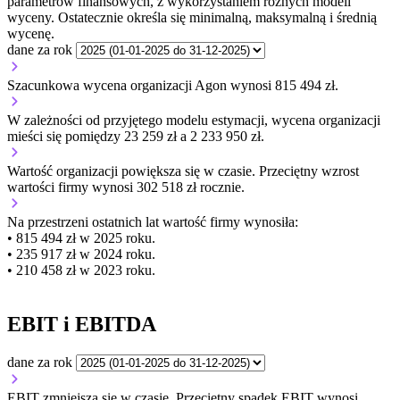
parametrów finansowych, z wykorzystaniem różnych modeli
wyceny. Ostatecznie określa się minimalną, maksymalną i średnią
wycenę.
dane za rok
Szacunkowa wycena organizacji Agon wynosi 815 494 zł.
W zależności od przyjętego modelu estymacji, wycena organizacji
mieści się pomiędzy 23 259 zł a 2 233 950 zł.
Wartość organizacji
powiększa się
w czasie.
Przeciętny wzrost
wartości firmy wynosi 302 518 zł rocznie.
Na przestrzeni ostatnich lat wartość firmy wynosiła:
• 815 494 zł w 2025 roku.
• 235 917 zł w 2024 roku.
• 210 458 zł w 2023 roku.
EBIT i EBITDA
dane za rok
EBIT
zmniejsza się
w czasie.
Przeciętny spadek EBIT wynosi