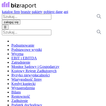
katalog firm
branże
pakiety
pobierz dane
api
zaloguj się
☰
Podsumowanie
Podstawowe wyniki
Wycena
EBIT i EBITDA
Zatrudnienie
Monitor Sądowy i Gospodarczy
Krajowy Rejestr Zadłużonych
Ryzyko niewypłacalności
Wiarygodność firmy
Kredyt kupiecki
Wynagrodzenia
Bilans
Rentowność
Zadłużenie
Podatek dochodowy