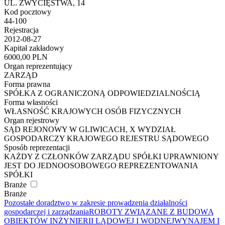
UL. ZWYCIĘSTWA, 14
Kod pocztowy
44-100
Rejestracja
2012-08-27
Kapitał zakładowy
6000,00 PLN
Organ reprezentujący
ZARZĄD
Forma prawna
SPÓŁKA Z OGRANICZONĄ ODPOWIEDZIALNOŚCIĄ
Forma własności
WŁASNOŚĆ KRAJOWYCH OSÓB FIZYCZNYCH
Organ rejestrowy
SĄD REJONOWY W GLIWICACH, X WYDZIAŁ
GOSPODARCZY KRAJOWEGO REJESTRU SĄDOWEGO
Sposób reprezentacji
KAŻDY Z CZŁONKÓW ZARZĄDU SPÓŁKI UPRAWNIONY
JEST DO JEDNOOSOBOWEGO REPREZENTOWANIA
SPÓŁKI
Branże
Branże
Pozostałe doradztwo w zakresie prowadzenia działalności
gospodarczej i zarządzania
ROBOTY ZWIĄZANE Z BUDOWĄ
OBIEKTÓW INŻYNIERII LĄDOWEJ I WODNEJ
WYNAJEM I