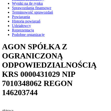
Wyniki na tle rynku
Sprawozdania finansowe
Terminowość sprawozdań
Powiązania
Historia powiązań
Udziałowcy
Reprezentacja
Podobne organizacje
AGON SPÓŁKA Z
OGRANICZONĄ
ODPOWIEDZIALNOŚCIĄ
KRS
0000431029
NIP
7010348062
REGON
146203744
aktywa