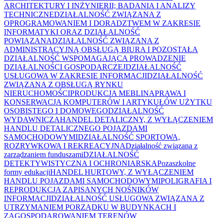
ARCHITEKTURY I INŻYNIERII; BADANIA I ANALIZY
TECHNICZNE
DZIAŁALNOŚĆ ZWIĄZANA Z
OPROGRAMOWANIEM I DORADZTWEM W ZAKRESIE
INFORMATYKI ORAZ DZIAŁALNOŚĆ
POWIĄZANA
DZIAŁALNOŚĆ ZWIĄZANA Z
ADMINISTRACYJNĄ OBSŁUGĄ BIURA I POZOSTAŁA
DZIAŁALNOŚĆ WSPOMAGAJĄCA PROWADZENIE
DZIAŁALNOŚCI GOSPODARCZEJ
DZIAŁALNOŚĆ
USŁUGOWA W ZAKRESIE INFORMACJI
DZIAŁALNOŚĆ
ZWIĄZANA Z OBSŁUGĄ RYNKU
NIERUCHOMOŚCI
PRODUKCJA MEBLI
NAPRAWA I
KONSERWACJA KOMPUTERÓW I ARTYKUŁÓW UŻYTKU
OSOBISTEGO I DOMOWEGO
DZIAŁALNOŚĆ
WYDAWNICZA
HANDEL DETALICZNY, Z WYŁĄCZENIEM
HANDLU DETALICZNEGO POJAZDAMI
SAMOCHODOWYMI
DZIAŁALNOŚĆ SPORTOWA,
ROZRYWKOWA I REKREACYJNA
Działalność związana z
zarządzaniem funduszami
DZIAŁALNOŚĆ
DETEKTYWISTYCZNA I OCHRONIARSKA
Pozaszkolne
formy edukacji
HANDEL HURTOWY, Z WYŁĄCZENIEM
HANDLU POJAZDAMI SAMOCHODOWYMI
POLIGRAFIA I
REPRODUKCJA ZAPISANYCH NOŚNIKÓW
INFORMACJI
DZIAŁALNOŚĆ USŁUGOWA ZWIĄZANA Z
UTRZYMANIEM PORZĄDKU W BUDYNKACH I
ZAGOSPODAROWANIEM TERENÓW