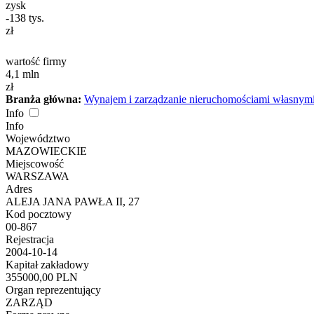
zysk
-138
tys.
zł
wartość firmy
4,1
mln
zł
Branża główna:
Wynajem i zarządzanie nieruchomościami własnymi
Info
Info
Województwo
MAZOWIECKIE
Miejscowość
WARSZAWA
Adres
ALEJA JANA PAWŁA II, 27
Kod pocztowy
00-867
Rejestracja
2004-10-14
Kapitał zakładowy
355000,00 PLN
Organ reprezentujący
ZARZĄD