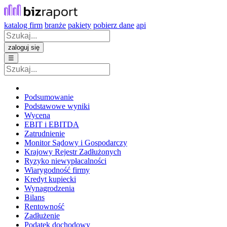
katalog firm
branże
pakiety
pobierz dane
api
zaloguj się
☰
Podsumowanie
Podstawowe wyniki
Wycena
EBIT i EBITDA
Zatrudnienie
Monitor Sądowy i Gospodarczy
Krajowy Rejestr Zadłużonych
Ryzyko niewypłacalności
Wiarygodność firmy
Kredyt kupiecki
Wynagrodzenia
Bilans
Rentowność
Zadłużenie
Podatek dochodowy