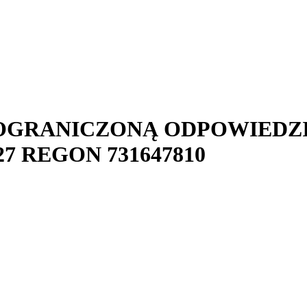
 OGRANICZONĄ ODPOWIEDZ
27
REGON
731647810