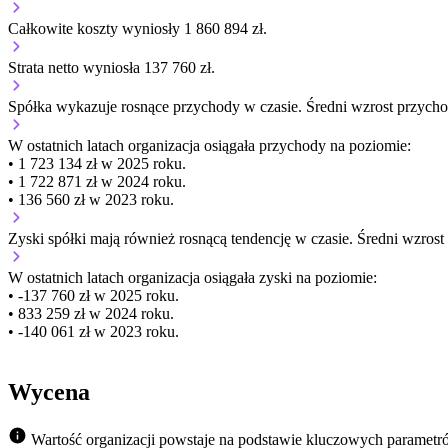
Całkowite koszty wyniosły 1 860 894 zł.
Strata netto wyniosła 137 760 zł.
Spółka wykazuje
rosnące
przychody w czasie.
Średni wzrost przych
W ostatnich latach organizacja osiągała przychody na poziomie:
• 1 723 134 zł w 2025 roku.
• 1 722 871 zł w 2024 roku.
• 136 560 zł w 2023 roku.
Zyski spółki mają
również
rosnącą
tendencję w czasie.
Średni wzrost
W ostatnich latach organizacja osiągała zyski na poziomie:
• -137 760 zł w 2025 roku.
• 833 259 zł w 2024 roku.
• -140 061 zł w 2023 roku.
Wycena
Wartość organizacji powstaje na podstawie kluczowych parametr