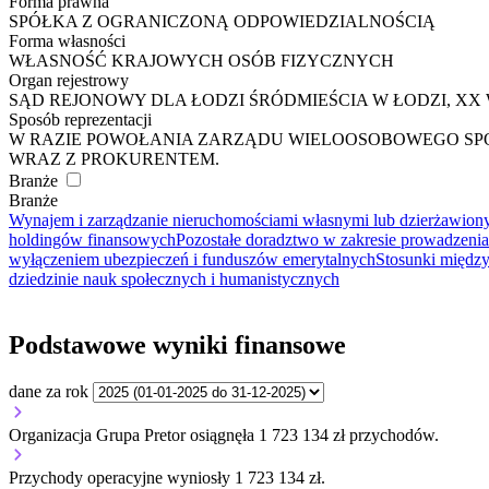
Forma prawna
SPÓŁKA Z OGRANICZONĄ ODPOWIEDZIALNOŚCIĄ
Forma własności
WŁASNOŚĆ KRAJOWYCH OSÓB FIZYCZNYCH
Organ rejestrowy
SĄD REJONOWY DLA ŁODZI ŚRÓDMIEŚCIA W ŁODZI, 
Sposób reprezentacji
W RAZIE POWOŁANIA ZARZĄDU WIELOOSOBOWEGO SP
WRAZ Z PROKURENTEM.
Branże
Branże
Wynajem i zarządzanie nieruchomościami własnymi lub dzierżawion
holdingów finansowych
Pozostałe doradztwo w zakresie prowadzenia 
wyłączeniem ubezpieczeń i funduszów emerytalnych
Stosunki międzyl
dziedzinie nauk społecznych i humanistycznych
Podstawowe wyniki finansowe
dane za rok
Organizacja Grupa Pretor osiągnęła 1 723 134 zł przychodów.
Przychody operacyjne wyniosły 1 723 134 zł.