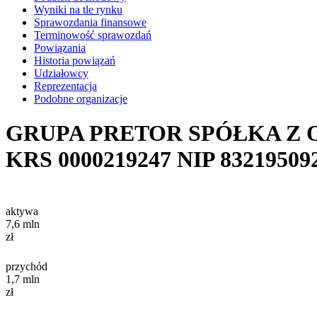
Wyniki na tle rynku
Sprawozdania finansowe
Terminowość sprawozdań
Powiązania
Historia powiązań
Udziałowcy
Reprezentacja
Podobne organizacje
GRUPA PRETOR SPÓŁKA Z
KRS
0000219247
NIP
83219509
aktywa
7,6
mln
zł
przychód
1,7
mln
zł