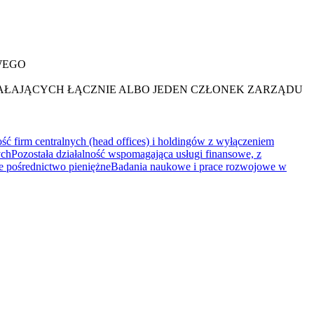
WEGO
ŁAJĄCYCH ŁĄCZNIE ALBO JEDEN CZŁONEK ZARZĄDU
ość firm centralnych (head offices) i holdingów z wyłączeniem
ych
Pozostała działalność wspomagająca usługi finansowe, z
e pośrednictwo pieniężne
Badania naukowe i prace rozwojowe w