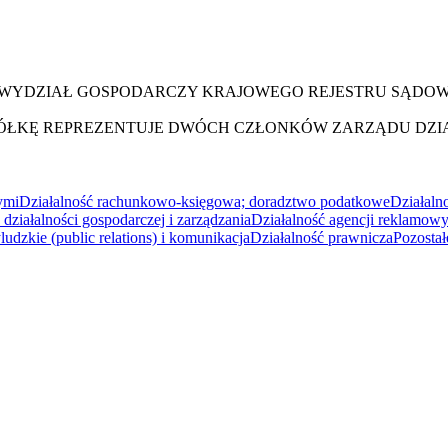
XX WYDZIAŁ GOSPODARCZY KRAJOWEGO REJESTRU SĄDO
ÓŁKĘ REPREZENTUJE DWÓCH CZŁONKÓW ZARZĄDU DZIA
ymi
Działalność rachunkowo-księgowa; doradztwo podatkowe
Działaln
działalności gospodarczej i zarządzania
Działalność agencji reklamow
udzkie (public relations) i komunikacja
Działalność prawnicza
Pozostał