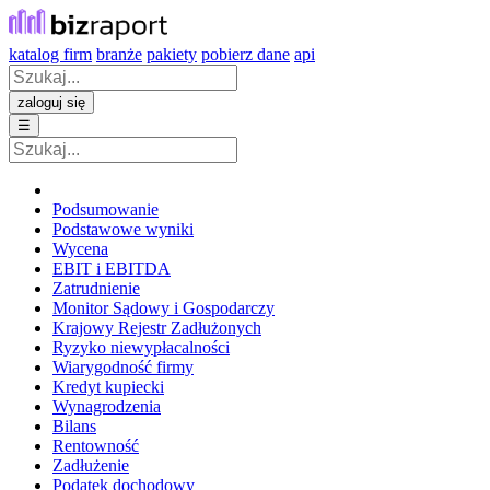
katalog firm
branże
pakiety
pobierz dane
api
zaloguj się
☰
Podsumowanie
Podstawowe wyniki
Wycena
EBIT i EBITDA
Zatrudnienie
Monitor Sądowy i Gospodarczy
Krajowy Rejestr Zadłużonych
Ryzyko niewypłacalności
Wiarygodność firmy
Kredyt kupiecki
Wynagrodzenia
Bilans
Rentowność
Zadłużenie
Podatek dochodowy