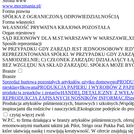
Strona www
www.mocpisania.pl/
Forma prawna
SPÓŁKA Z OGRANICZONĄ ODPOWIEDZIALNOŚCIĄ
Forma własności
WŁASNOŚĆ PRYWATNA KRAJOWA POZOSTAŁA
Organ rejestrowy
SĄD REJONOWY DLA M.ST.WARSZAWY W WARSZAWIE,X
Sposób reprezentacji
W PRZYPADKU GDY ZARZĄD JEST JEDNOOSOBOWY JED
REPREZENTOWANIA SPÓŁKI. W PRZYPADKU GDY ZARZĄD
SAMODZIELNIE; C) CZŁONEK ZARZĄDU DZIAŁAJĄCY Ł
BEZ WZGLĘDU NA SKŁAD ZARZĄDU, SPÓŁKA MOŻE BY
Branże
Branże
Sprzedaż hurtowa pozostałych artykułów użytku domowego
PRODU
niesklasyfikowana
PRODUKCJA PAPIERU I WYROBÓW Z PAP
produkcja zegarków i zegarów
HANDEL DETALICZNY, Z WYŁ
REPRODUKCJA ZAPISANYCH NOŚNIKÓW INFORMACJI
Spr
Produkcja artykułów piśmienniczych, biurowych i szkolnych.
|
Współpr
inspiracjami dla rodziców i nauczycieli.
|
Ekologiczne podejście do pro
czytaj więcej
zwiń
W.P.C. to firma działająca w branży artykułów piśmienniczych, oferuj
renomowanymi markami takimi jak Pilot, Strigo oraz Pukka Pad, któr
które ułatwiają naukę i rozwijają kreatywność. W ofercie znajdują się