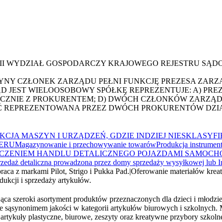
III WYDZIAŁ GOSPODARCZY KRAJOWEGO REJESTRU SĄ
YNY CZŁONEK ZARZĄDU PEŁNI FUNKCJĘ PREZESA ZARZ
 JEST WIELOOSOBOWY SPÓŁKĘ REPREZENTUJE: A) PRE
ĄCZNIE Z PROKURENTEM; D) DWÓCH CZŁONKÓW ZARZĄ
Ć REPREZENTOWANA PRZEZ DWÓCH PROKURENTÓW DZI
KCJA MASZYN I URZĄDZEŃ, GDZIE INDZIEJ NIESKLASY
IERU
Magazynowanie i przechowywanie towarów
Produkcja instrumen
ĄCZENIEM HANDLU DETALICZNEGO POJAZDAMI SAMOC
zedaż detaliczna prowadzona przez domy sprzedaży wysyłkowej lub In
aca z markami Pilot, Strigo i Pukka Pad.
|
Oferowanie materiałów kreat
dukcji i sprzedaży artykułów.
ąca szeroki asortyment produktów przeznaczonych dla dzieci i młodzież
e sąsynonimem jakości w kategorii artykułów biurowych i szkolnych. M
 artykuły plastyczne, biurowe, zeszyty oraz kreatywne przybory szkolne