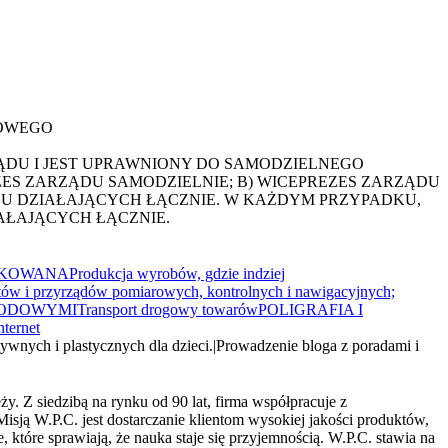
DOWEGO
ĄDU I JEST UPRAWNIONY DO SAMODZIELNEGO
ZES ZARZĄDU SAMODZIELNIE; B) WICEPREZES ZARZĄDU
DU DZIAŁAJĄCYCH ŁĄCZNIE. W KAŻDYM PRZYPADKU,
AŁAJĄCYCH ŁĄCZNIE.
FIKOWANA
Produkcja wyrobów, gdzie indziej
tów i przyrządów pomiarowych, kontrolnych i nawigacyjnych;
HODOWYMI
Transport drogowy towarów
POLIGRAFIA I
ternet
ywnych i plastycznych dla dzieci.
|
Prowadzenie bloga z poradami i
y. Z siedzibą na rynku od 90 lat, firma współpracuje z
isją W.P.C. jest dostarczanie klientom wysokiej jakości produktów,
, które sprawiają, że nauka staje się przyjemnością. W.P.C. stawia na