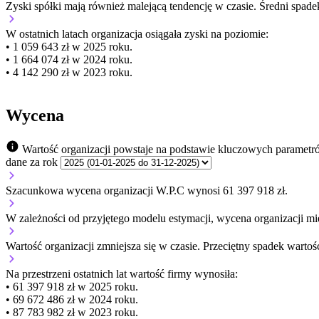
Zyski spółki mają
również
malejącą
tendencję w czasie.
Średni spade
W ostatnich latach organizacja osiągała zyski na poziomie:
• 1 059 643 zł w 2025 roku.
• 1 664 074 zł w 2024 roku.
• 4 142 290 zł w 2023 roku.
Wycena
Wartość organizacji powstaje na podstawie kluczowych parametr
dane za rok
Szacunkowa wycena organizacji W.P.C wynosi 61 397 918 zł.
W zależności od przyjętego modelu estymacji, wycena organizacji mie
Wartość organizacji
zmniejsza się
w czasie.
Przeciętny spadek wartośc
Na przestrzeni ostatnich lat wartość firmy wynosiła:
• 61 397 918 zł w 2025 roku.
• 69 672 486 zł w 2024 roku.
• 87 783 982 zł w 2023 roku.