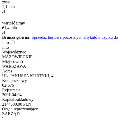
zysk
1,1
mln
zł
wartość firmy
61,4
mln
zł
Branża główna:
Sprzedaż hurtowa pozostałych artykułów użytku 
Info
Info
Województwo
MAZOWIECKIE
Miejscowość
WARSZAWA
Adres
UL. JANUSZA KURTYKI, 4
Kod pocztowy
02-676
Rejestracja
2001-04-04
Kapitał zakładowy
2144500,00 PLN
Organ reprezentujący
ZARZĄD