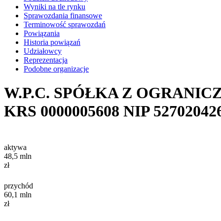
Wyniki na tle rynku
Sprawozdania finansowe
Terminowość sprawozdań
Powiązania
Historia powiązań
Udziałowcy
Reprezentacja
Podobne organizacje
W.P.C. SPÓŁKA Z OGRANI
KRS
0000005608
NIP
52702042
aktywa
48,5
mln
zł
przychód
60,1
mln
zł