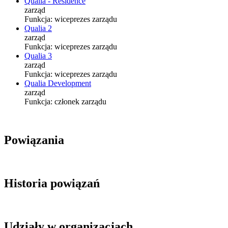
Qualia - Residence
zarząd
Funkcja:
wiceprezes zarządu
Qualia 2
zarząd
Funkcja:
wiceprezes zarządu
Qualia 3
zarząd
Funkcja:
wiceprezes zarządu
Qualia Development
zarząd
Funkcja:
członek zarządu
Powiązania
Historia powiązań
Udziały w organizacjach