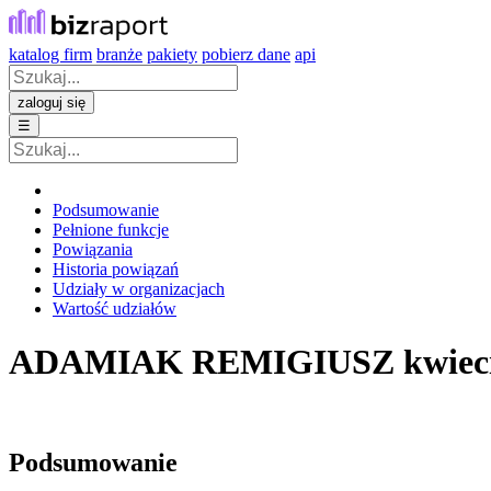
katalog firm
branże
pakiety
pobierz dane
api
zaloguj się
☰
Podsumowanie
Pełnione funkcje
Powiązania
Historia powiązań
Udziały w organizacjach
Wartość udziałów
ADAMIAK REMIGIUSZ
kwiec
Podsumowanie