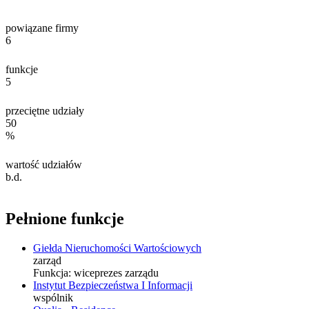
powiązane firmy
6
funkcje
5
przeciętne udziały
50
%
wartość udziałów
b.d.
Pełnione funkcje
Giełda Nieruchomości Wartościowych
zarząd
Funkcja:
wiceprezes zarządu
Instytut Bezpieczeństwa I Informacji
wspólnik