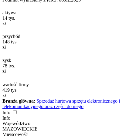
aktywa
14
tys.
zł
przychód
148
tys.
zł
zysk
78
tys.
zł
wartość firmy
419
tys.
zł
Branża główna:
Sprzedaż hurtowa sprzętu elektronicznego i
telekomunikacyjnego oraz części do niego
Info
Info
Województwo
MAZOWIECKIE
Miejscowość