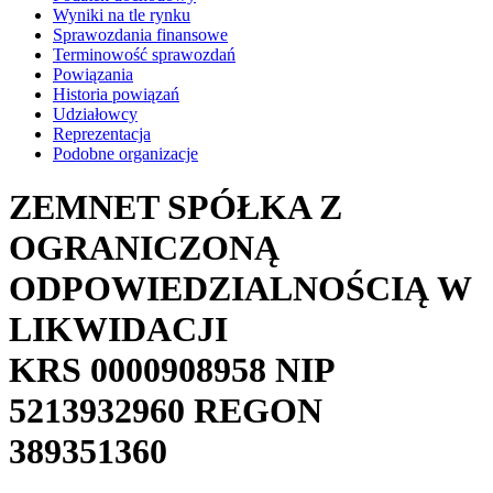
Wyniki na tle rynku
Sprawozdania finansowe
Terminowość sprawozdań
Powiązania
Historia powiązań
Udziałowcy
Reprezentacja
Podobne organizacje
ZEMNET SPÓŁKA Z
OGRANICZONĄ
ODPOWIEDZIALNOŚCIĄ W
LIKWIDACJI
KRS
0000908958
NIP
5213932960
REGON
389351360