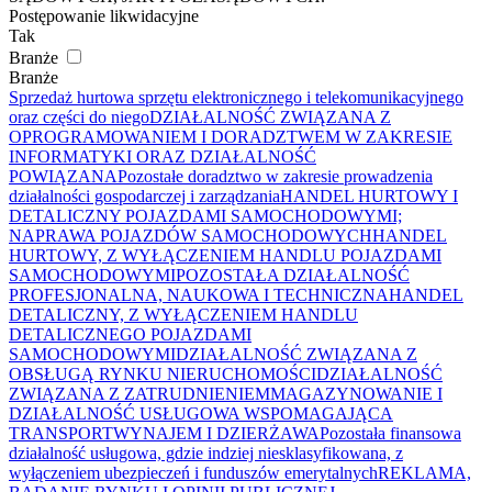
Postępowanie likwidacyjne
Tak
Branże
Branże
Sprzedaż hurtowa sprzętu elektronicznego i telekomunikacyjnego
oraz części do niego
DZIAŁALNOŚĆ ZWIĄZANA Z
OPROGRAMOWANIEM I DORADZTWEM W ZAKRESIE
INFORMATYKI ORAZ DZIAŁALNOŚĆ
POWIĄZANA
Pozostałe doradztwo w zakresie prowadzenia
działalności gospodarczej i zarządzania
HANDEL HURTOWY I
DETALICZNY POJAZDAMI SAMOCHODOWYMI;
NAPRAWA POJAZDÓW SAMOCHODOWYCH
HANDEL
HURTOWY, Z WYŁĄCZENIEM HANDLU POJAZDAMI
SAMOCHODOWYMI
POZOSTAŁA DZIAŁALNOŚĆ
PROFESJONALNA, NAUKOWA I TECHNICZNA
HANDEL
DETALICZNY, Z WYŁĄCZENIEM HANDLU
DETALICZNEGO POJAZDAMI
SAMOCHODOWYMI
DZIAŁALNOŚĆ ZWIĄZANA Z
OBSŁUGĄ RYNKU NIERUCHOMOŚCI
DZIAŁALNOŚĆ
ZWIĄZANA Z ZATRUDNIENIEM
MAGAZYNOWANIE I
DZIAŁALNOŚĆ USŁUGOWA WSPOMAGAJĄCA
TRANSPORT
WYNAJEM I DZIERŻAWA
Pozostała finansowa
działalność usługowa, gdzie indziej niesklasyfikowana, z
wyłączeniem ubezpieczeń i funduszów emerytalnych
REKLAMA,