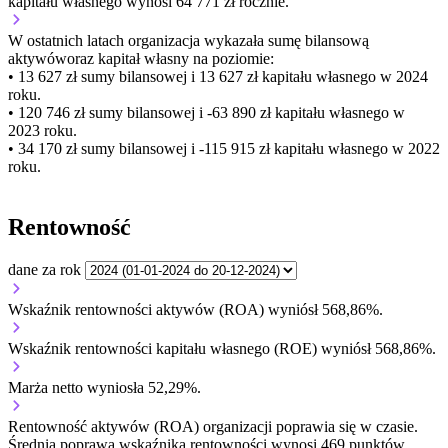
kapitału własnego wynosi 64 771 zł rocznie.
W ostatnich latach organizacja wykazała sumę bilansową
aktywów
oraz kapitał własny
na poziomie:
• 13 627 zł
sumy bilansowej i 13 627 zł kapitału własnego
w 2024
roku.
• 120 746 zł
sumy bilansowej i -63 890 zł kapitału własnego
w
2023 roku.
• 34 170 zł
sumy bilansowej i -115 915 zł kapitału własnego
w 2022
roku.
Rentowność
dane za rok
Wskaźnik rentowności aktywów (ROA) wyniósł 568,86%.
Wskaźnik rentowności kapitału własnego (ROE) wyniósł 568,86%.
Marża netto wyniosła 52,29%.
Rentowność aktywów (ROA) organizacji
poprawia się w czasie.
Średnia poprawa wskaźnika rentowności wynosi 469 punktów