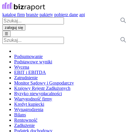
katalog firm
branże
pakiety
pobierz dane
api
zaloguj się
☰
Podsumowanie
Podstawowe wyniki
Wycena
EBIT i EBITDA
Zatrudnienie
Monitor Sądowy i Gospodarczy
Krajowy Rejestr Zadłużonych
Ryzyko niewypłacalności
Wiarygodność firmy
Kredyt kupiecki
Wynagrodzenia
Bilans
Rentowność
Zadłużenie
Podatek dochodowy