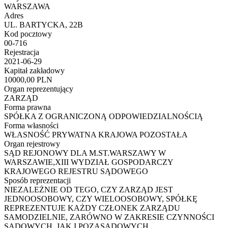
WARSZAWA
Adres
UL. BARTYCKA, 22B
Kod pocztowy
00-716
Rejestracja
2021-06-29
Kapitał zakładowy
10000,00 PLN
Organ reprezentujący
ZARZĄD
Forma prawna
SPÓŁKA Z OGRANICZONĄ ODPOWIEDZIALNOŚCIĄ
Forma własności
WŁASNOŚĆ PRYWATNA KRAJOWA POZOSTAŁA
Organ rejestrowy
SĄD REJONOWY DLA M.ST.WARSZAWY W
WARSZAWIE,XIII WYDZIAŁ GOSPODARCZY
KRAJOWEGO REJESTRU SĄDOWEGO
Sposób reprezentacji
NIEZALEŻNIE OD TEGO, CZY ZARZĄD JEST
JEDNOOSOBOWY, CZY WIELOOSOBOWY, SPÓŁKĘ
REPREZENTUJE KAŻDY CZŁONEK ZARZĄDU
SAMODZIELNIE, ZARÓWNO W ZAKRESIE CZYNNOŚCI
SĄDOWYCH, JAK I POZASĄDOWYCH.