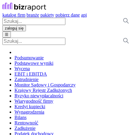
katalog firm
branże
pakiety
pobierz dane
api
zaloguj się
☰
Podsumowanie
Podstawowe wyniki
Wycena
EBIT i EBITDA
Zatrudnienie
Monitor Sądowy i Gospodarczy
Krajowy Rejestr Zadłużonych
Ryzyko niewypłacalności
Wiarygodność firmy
Kredyt kupiecki
Wynagrodzenia
Bilans
Rentowność
Zadłużenie
Podatek dochodowy