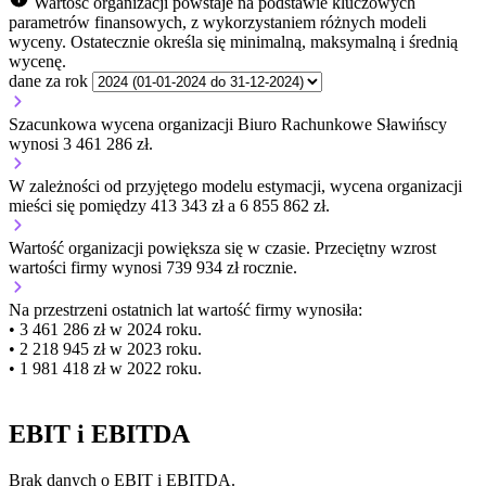
Wartość organizacji powstaje na podstawie kluczowych
parametrów finansowych, z wykorzystaniem różnych modeli
wyceny. Ostatecznie określa się minimalną, maksymalną i średnią
wycenę.
dane za rok
Szacunkowa wycena organizacji Biuro Rachunkowe Sławińscy
wynosi 3 461 286 zł.
W zależności od przyjętego modelu estymacji, wycena organizacji
mieści się pomiędzy 413 343 zł a 6 855 862 zł.
Wartość organizacji
powiększa się
w czasie.
Przeciętny wzrost
wartości firmy wynosi 739 934 zł rocznie.
Na przestrzeni ostatnich lat wartość firmy wynosiła:
• 3 461 286 zł w 2024 roku.
• 2 218 945 zł w 2023 roku.
• 1 981 418 zł w 2022 roku.
EBIT i EBITDA
Brak danych o EBIT i EBITDA.