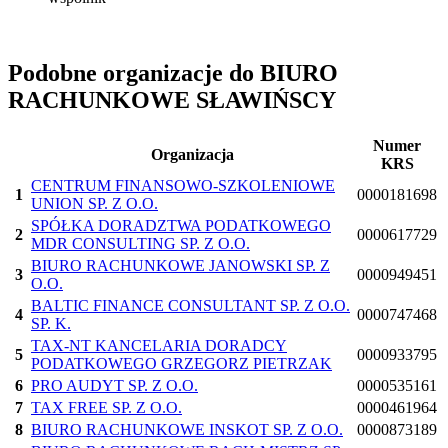
Podobne organizacje do BIURO
RACHUNKOWE SŁAWIŃSCY
Numer
Organizacja
KRS
CENTRUM FINANSOWO-SZKOLENIOWE
1
0000181698
UNION SP. Z O.O.
SPÓŁKA DORADZTWA PODATKOWEGO
2
0000617729
MDR CONSULTING SP. Z O.O.
BIURO RACHUNKOWE JANOWSKI SP. Z
3
0000949451
O.O.
BALTIC FINANCE CONSULTANT SP. Z O.O.
4
0000747468
SP. K.
TAX-NT KANCELARIA DORADCY
5
0000933795
PODATKOWEGO GRZEGORZ PIETRZAK
6
PRO AUDYT SP. Z O.O.
0000535161
7
TAX FREE SP. Z O.O.
0000461964
8
BIURO RACHUNKOWE INSKOT SP. Z O.O.
0000873189