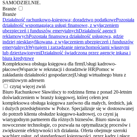
SAMODZIELNIE.
Branże
Branże
Działalność rachunkowo-księgowa; doradztwo podatkowe
Pozostała
działalność wspomagająca usługi finansowe, z wyłączeniem
ubezpieczeń i funduszów emerytalnych
Działalność agencji
reklamowych
Pozostała finansowa działalność usługowa, gdzie
indziej niesklasyfikowana, z wyłączeniem ubezpieczeń i funduszów
emerytalnych
Wynajem i zarządzanie nieruchomościami własnymi
lub dzierżawionymi
Działalność świadczona przez agencje inkasa i
biura kredytowe
Kompleksowa obsługa księgowa dla firm
|
Usługi kadrowo-
płacowe
|
Wsparcie w rekrutacji i doradztwie HR
|
Pomoc w
zakładaniu działalności gospodarczej
|
Usługi wirtualnego biura z
prestiżowym adresem
czytaj więcej
zwiń
Biuro Rachunkowe Sławińscy to rodzinna firma z ponad 20-letnim
doświadczeniem w branży księgowej, której celem jest
kompleksowa obsługa księgowa zarówno dla małych, średnich, jak
i dużych przedsiębiorstw w Polsce. Specjalizuje się w dostosowanej
do potrzeb klienta obsłudze księgowo-kadrowej, co czyni ją
wiarygodnym partnerem dla różnych biznesów. Biuro stawia na
nowoczesne technologie, co pozwala na optymalizację procesów i
zwiększenie efektywności ich działania. Oferta obejmuje szeroki
wachlarz usług, od standardowej księgowości, przez kadry i płace,