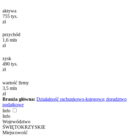
aktywa
755
tys.
zł
przychód
1,6
mln
zł
zysk
490
tys.
zł
wartość firmy
3,5
mln
zł
Branża główna:
Działalność rachunkowo-księgowa; doradztwo
podatkowe
Info
Info
Województwo
ŚWIĘTOKRZYSKIE
Miejscowość