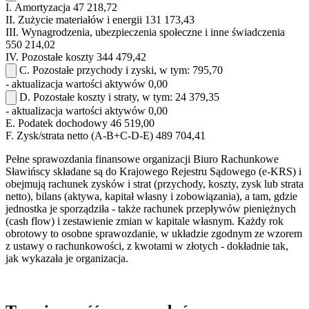
I.
Amortyzacja
47 218,72
II.
Zużycie materiałów i energii
131 173,43
III.
Wynagrodzenia, ubezpieczenia społeczne i inne świadczenia
550 214,02
IV.
Pozostałe koszty
344 479,42
C.
Pozostałe przychody i zyski, w tym:
795,70
- aktualizacja wartości aktywów
0,00
D.
Pozostałe koszty i straty, w tym:
24 379,35
- aktualizacja wartości aktywów
0,00
E.
Podatek dochodowy
46 519,00
F.
Zysk/strata netto (A-B+C-D-E)
489 704,41
Pełne sprawozdania finansowe organizacji Biuro Rachunkowe
Sławińscy składane są do Krajowego Rejestru Sądowego (e-KRS) i
obejmują rachunek zysków i strat (przychody, koszty, zysk lub strata
netto), bilans (aktywa, kapitał własny i zobowiązania), a tam, gdzie
jednostka je sporządziła - także rachunek przepływów pieniężnych
(cash flow) i zestawienie zmian w kapitale własnym. Każdy rok
obrotowy to osobne sprawozdanie, w układzie zgodnym ze wzorem
z ustawy o rachunkowości, z kwotami w złotych - dokładnie tak,
jak wykazała je organizacja.