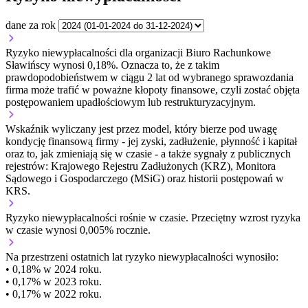
dane za rok
Ryzyko niewypłacalności dla organizacji Biuro Rachunkowe
Sławińscy wynosi 0,18%. Oznacza to, że z takim
prawdopodobieństwem w ciągu 2 lat od wybranego sprawozdania
firma może trafić w poważne kłopoty finansowe, czyli zostać objęta
postępowaniem upadłościowym lub restrukturyzacyjnym.
Wskaźnik wyliczany jest przez model, który bierze pod uwagę
kondycję finansową firmy - jej zyski, zadłużenie, płynność i kapitał
oraz to, jak zmieniają się w czasie - a także sygnały z publicznych
rejestrów: Krajowego Rejestru Zadłużonych (KRZ), Monitora
Sądowego i Gospodarczego (MSiG) oraz historii postępowań w
KRS.
Ryzyko niewypłacalności
rośnie w czasie.
Przeciętny
wzrost
ryzyka
w czasie wynosi 0,005% rocznie.
Na przestrzeni ostatnich lat ryzyko niewypłacalności wynosiło:
• 0,18% w 2024 roku.
• 0,17% w 2023 roku.
• 0,17% w 2022 roku.