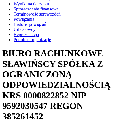
Wyniki na tle rynku
Sprawozdania finansowe
Terminowość sprawozdań
Powiązania
Historia powiązań
Udziałowcy
Reprezentacja
Podobne organizacje
BIURO RACHUNKOWE
SŁAWIŃSCY SPÓŁKA Z
OGRANICZONĄ
ODPOWIEDZIALNOŚCIĄ
KRS
0000822852
NIP
9592030547
REGON
385261452