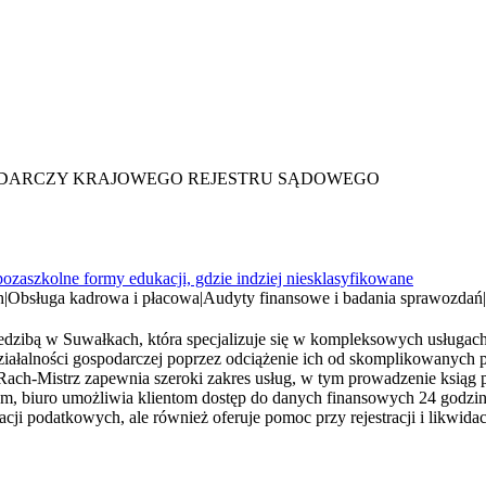
ODARCZY KRAJOWEGO REJESTRU SĄDOWEGO
pozaszkolne formy edukacji, gdzie indziej niesklasyfikowane
h
|
Obsługa kadrowa i płacowa
|
Audyty finansowe i badania sprawozdań
|
edzibą w Suwałkach, która specjalizuje się w kompleksowych usługach 
ziałalności gospodarczej poprzez odciążenie ich od skomplikowanych
Rach-Mistrz zapewnia szeroki zakres usług, w tym prowadzenie ksiąg 
 biuro umożliwia klientom dostęp do danych finansowych 24 godziny
cji podatkowych, ale również oferuje pomoc przy rejestracji i likwida