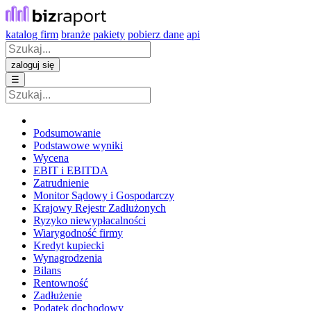
katalog firm
branże
pakiety
pobierz dane
api
zaloguj się
☰
Podsumowanie
Podstawowe wyniki
Wycena
EBIT i EBITDA
Zatrudnienie
Monitor Sądowy i Gospodarczy
Krajowy Rejestr Zadłużonych
Ryzyko niewypłacalności
Wiarygodność firmy
Kredyt kupiecki
Wynagrodzenia
Bilans
Rentowność
Zadłużenie
Podatek dochodowy