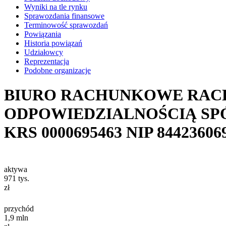
Wyniki na tle rynku
Sprawozdania finansowe
Terminowość sprawozdań
Powiązania
Historia powiązań
Udziałowcy
Reprezentacja
Podobne organizacje
BIURO RACHUNKOWE RACH
ODPOWIEDZIALNOŚCIĄ S
KRS
0000695463
NIP
84423606
aktywa
971
tys.
zł
przychód
1,9
mln