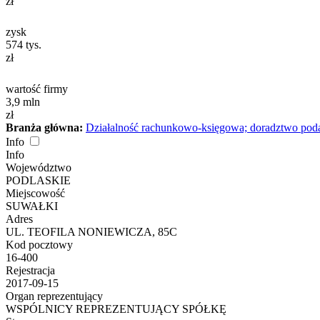
zł
zysk
574
tys.
zł
wartość firmy
3,9
mln
zł
Branża główna:
Działalność rachunkowo-księgowa; doradztwo po
Info
Info
Województwo
PODLASKIE
Miejscowość
SUWAŁKI
Adres
UL. TEOFILA NONIEWICZA, 85C
Kod pocztowy
16-400
Rejestracja
2017-09-15
Organ reprezentujący
WSPÓLNICY REPREZENTUJĄCY SPÓŁKĘ