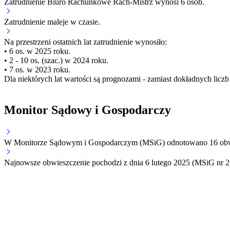
Zatrudnienie Biuro Rachunkowe Rach-Mistrz wynosi 6 osób.
Zatrudnienie
maleje
w czasie.
Na przestrzeni ostatnich lat zatrudnienie wynosiło:
• 6 os. w 2025 roku.
• 2 - 10 os. (szac.) w 2024 roku.
• 7 os. w 2023 roku.
Dla niektórych lat wartości są prognozami - zamiast dokładnych licz
Monitor Sądowy i Gospodarczy
W Monitorze Sądowym i Gospodarczym (MSiG) odnotowano
16
obw
Najnowsze obwieszczenie pochodzi z dnia
6 lutego 2025
(MSiG nr 2