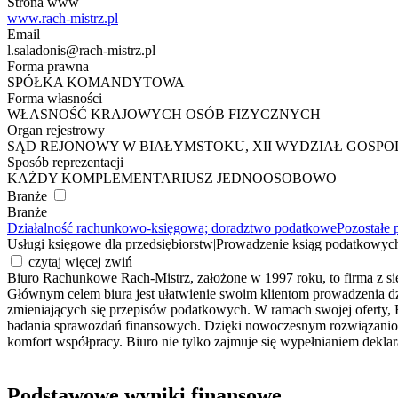
Strona www
www.rach-mistrz.pl
Email
l.saladonis@rach-mistrz.pl
Forma prawna
SPÓŁKA KOMANDYTOWA
Forma własności
WŁASNOŚĆ KRAJOWYCH OSÓB FIZYCZNYCH
Organ rejestrowy
SĄD REJONOWY W BIAŁYMSTOKU, XII WYDZIAŁ GOSP
Sposób reprezentacji
KAŻDY KOMPLEMENTARIUSZ JEDNOOSOBOWO
Branże
Branże
Działalność rachunkowo-księgowa; doradztwo podatkowe
Pozostałe 
Usługi księgowe dla przedsiębiorstw
|
Prowadzenie ksiąg podatkowyc
czytaj więcej
zwiń
Biuro Rachunkowe Rach-Mistrz, założone w 1997 roku, to firma z si
Głównym celem biura jest ułatwienie swoim klientom prowadzenia d
zmieniających się przepisów podatkowych. W ramach swojej oferty, 
badania sprawozdań finansowych. Dzięki nowoczesnym rozwiązaniom,
komfort współpracy. Biuro nie tylko zajmuje się wypełnianiem deklara
Podstawowe wyniki finansowe