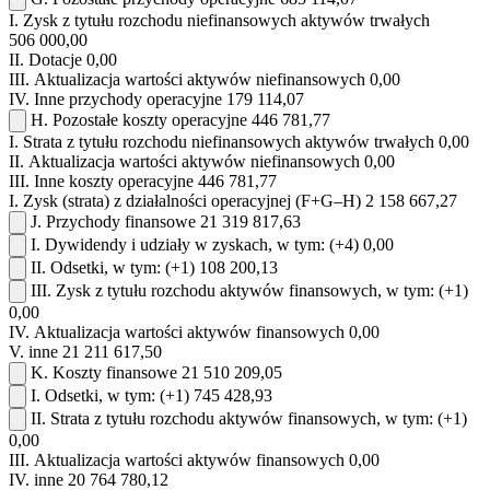
I.
Zysk z tytułu rozchodu niefinansowych aktywów trwałych
506 000,00
II.
Dotacje
0,00
III.
Aktualizacja wartości aktywów niefinansowych
0,00
IV.
Inne przychody operacyjne
179 114,07
H.
Pozostałe koszty operacyjne
446 781,77
I.
Strata z tytułu rozchodu niefinansowych aktywów trwałych
0,00
II.
Aktualizacja wartości aktywów niefinansowych
0,00
III.
Inne koszty operacyjne
446 781,77
I.
Zysk (strata) z działalności operacyjnej (F+G–H)
2 158 667,27
J.
Przychody finansowe
21 319 817,63
I.
Dywidendy i udziały w zyskach, w tym:
(+4)
0,00
II.
Odsetki, w tym:
(+1)
108 200,13
III.
Zysk z tytułu rozchodu aktywów finansowych, w tym:
(+1)
0,00
IV.
Aktualizacja wartości aktywów finansowych
0,00
V.
inne
21 211 617,50
K.
Koszty finansowe
21 510 209,05
I.
Odsetki, w tym:
(+1)
745 428,93
II.
Strata z tytułu rozchodu aktywów finansowych, w tym:
(+1)
0,00
III.
Aktualizacja wartości aktywów finansowych
0,00
IV.
inne
20 764 780,12