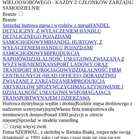
WIELOOSOBOWEGO - KAŻDY Z CZŁONKÓW ZARZĄDU
SAMODZIELNIE
Branże
Branże
Sprzedaż hurtowa mięsa i wyrobów z mięsa
HANDEL
DETALICZNY, Z WYŁĄCZENIEM HANDLU
DETALICZNEGO POJAZDAMI
SAMOCHODOWYMI
HANDEL HURTOWY, Z
WYŁĄCZENIEM HANDLU POJAZDAMI
SAMOCHODOWYMI
PRODUKCJA
NAPOJÓW
DZIAŁALNOŚĆ USŁUGOWA ZWIĄZANA Z
WYŻYWIENIEM
TRANSPORT LĄDOWY ORAZ
TRANSPORT RUROCIĄGOWY
DZIAŁALNOŚĆ FIRM
CENTRALNYCH (HEAD OFFICES); DORADZTWO
ZWIĄZANE Z ZARZĄDZANIEM
PRODUKCJA
ARTYKUŁÓW SPOŻYWCZYCH
MAGAZYNOWANIE I
DZIAŁALNOŚĆ USŁUGOWA WSPOMAGAJĄCA
TRANSPORT
WYNAJEM I DZIERŻAWA
Hurtowa dystrybucja wędlin i drobiu
|
Rozbiór mięsa drobiowego z
nadzorem weterynaryjnym
|
Własna flota transportowa dla
terminowych dostaw
|
Ponad 1000 pozycji w ofercie
mięsnej
|
Sprzedaż w modelu vanselling
czytaj więcej
zwiń
Firma SZERWAL, z siedzibą w Bielsku-Białej, rozpoczęła swoją
działalność w 1991 roku i od tego czasu stała się znaczącym