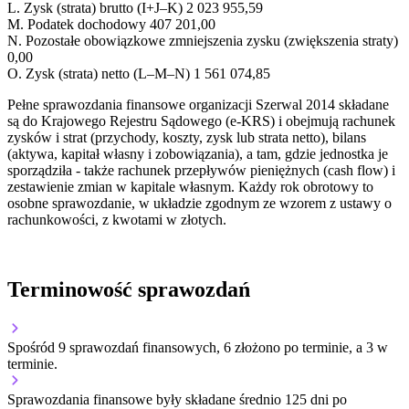
L.
Zysk (strata) brutto (I+J–K)
2 023 955,59
M.
Podatek dochodowy
407 201,00
N.
Pozostałe obowiązkowe zmniejszenia zysku (zwiększenia straty)
0,00
O.
Zysk (strata) netto (L–M–N)
1 561 074,85
Pełne sprawozdania finansowe organizacji Szerwal 2014 składane
są do Krajowego Rejestru Sądowego (e-KRS) i obejmują rachunek
zysków i strat (przychody, koszty, zysk lub strata netto), bilans
(aktywa, kapitał własny i zobowiązania), a tam, gdzie jednostka je
sporządziła - także rachunek przepływów pieniężnych (cash flow) i
zestawienie zmian w kapitale własnym. Każdy rok obrotowy to
osobne sprawozdanie, w układzie zgodnym ze wzorem z ustawy o
rachunkowości, z kwotami w złotych.
Terminowość sprawozdań
Spośród 9 sprawozdań finansowych, 6 złożono po terminie, a 3 w
terminie.
Sprawozdania finansowe były składane średnio 125 dni po