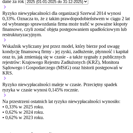
dane za rok
Ryzyko niewypłacalności dla organizacji Szerwal 2014 wynosi
0,33%. Oznacza to, że z takim prawdopodobieństwem w ciągu 2 lat
od wybranego sprawozdania firma może trafić w poważne kłopoty
finansowe, czyli zostać objęta postępowaniem upadłościowym lub
restrukturyzacyjnym.
Wskaźnik wyliczany jest przez model, który bierze pod uwagę
kondycję finansową firmy - jej zyski, zadłużenie, płynność i kapitał
oraz to, jak zmieniają się w czasie - a także sygnały z publicznych
rejestrów: Krajowego Rejestru Zadłużonych (KRZ), Monitora
Sądowego i Gospodarczego (MSiG) oraz historii postępowań w
KRS.
Ryzyko niewypłacalności
maleje w czasie.
Przeciętny
spadek
ryzyka w czasie wynosi 0,145% rocznie.
Na przestrzeni ostatnich lat ryzyko niewypłacalności wynosiło:
• 0,33% w 2025 roku.
• 0,62% w 2024 roku.
• 0,62% w 2023 roku.