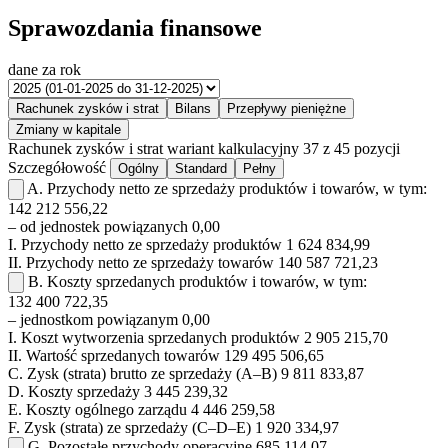
Sprawozdania finansowe
dane za rok
Rachunek zysków i strat
Bilans
Przepływy pieniężne
Zmiany w kapitale
Rachunek zysków i strat
wariant kalkulacyjny
37 z 45 pozycji
Szczegółowość
Ogólny
Standard
Pełny
A.
Przychody netto ze sprzedaży produktów i towarów, w tym:
142 212 556,22
– od jednostek powiązanych
0,00
I.
Przychody netto ze sprzedaży produktów
1 624 834,99
II.
Przychody netto ze sprzedaży towarów
140 587 721,23
B.
Koszty sprzedanych produktów i towarów, w tym:
132 400 722,35
– jednostkom powiązanym
0,00
I.
Koszt wytworzenia sprzedanych produktów
2 905 215,70
II.
Wartość sprzedanych towarów
129 495 506,65
C.
Zysk (strata) brutto ze sprzedaży (A–B)
9 811 833,87
D.
Koszty sprzedaży
3 445 239,32
E.
Koszty ogólnego zarządu
4 446 259,58
F.
Zysk (strata) ze sprzedaży (C–D–E)
1 920 334,97
G.
Pozostałe przychody operacyjne
685 114,07