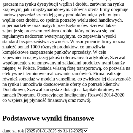
graczem na rynku dystrybucji wędlin i drobiu, zarówno na rynku
krajowym, jak i międzynarodowym. Główna oferta firmy obejmuje
hurtową sprzedaż szerokiej gamy produktów mięsnych, w tym
wędlin oraz drobiu, co spełnia potrzeby wielu sieci handlowych,
supermarketów oraz małych przedsiębiorców. Szerwal także
zajmuje się procesem rozbioru drobiu, który odbywa się pod
regularnym nadzorem weterynaryjnym, co zapewnia wysoki
standard bezpieczeństwa żywności. W asortymencie firmy można
znaleźć ponad 1000 różnych produktów, co umożliwia
kompleksowe zaopatrzenie punktów sprzedaży. W celu
zapewnienia najwyższej jakości oferowanych artykułów, Szerwal
współpracuje z renomowanymi zakładami produkcyjnymi branży
mięsnej w Polsce. Posiada własną flotę transportową, co pozwala na
efektywne i terminowe realizowanie zamówień. Firma realizuje
również sprzedaż w modelu vanselling, co zwiększa jej elastyczność
na rynku i umożliwia dostosowanie oferty do potrzeb klientów.
Dodatkowo, Szerwal korzysta z dotacji na kapitał obrotowy w
ramach Programu Operacyjnego Inteligentny Rozwój 2014-2020,
co wspiera jej płynność finansową oraz rozwój.
Podstawowe wyniki finansowe
dane za rok