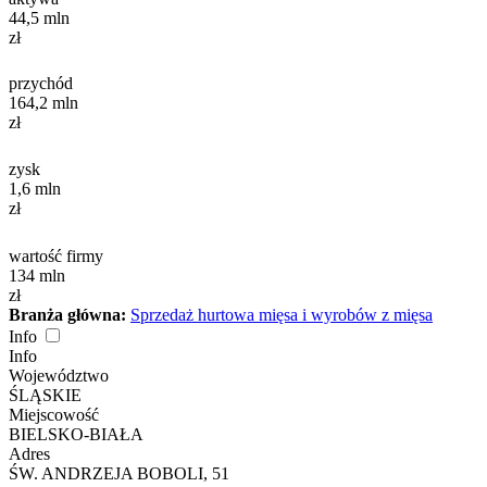
44,5
mln
zł
przychód
164,2
mln
zł
zysk
1,6
mln
zł
wartość firmy
134
mln
zł
Branża główna:
Sprzedaż hurtowa mięsa i wyrobów z mięsa
Info
Info
Województwo
ŚLĄSKIE
Miejscowość
BIELSKO-BIAŁA
Adres
ŚW. ANDRZEJA BOBOLI, 51