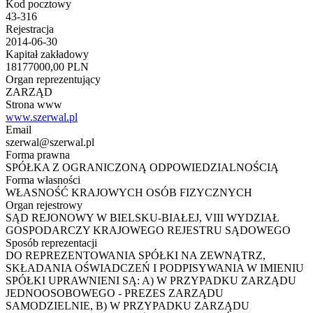
Kod pocztowy
43-316
Rejestracja
2014-06-30
Kapitał zakładowy
18177000,00 PLN
Organ reprezentujący
ZARZĄD
Strona www
www.szerwal.pl
Email
szerwal@szerwal.pl
Forma prawna
SPÓŁKA Z OGRANICZONĄ ODPOWIEDZIALNOŚCIĄ
Forma własności
WŁASNOŚĆ KRAJOWYCH OSÓB FIZYCZNYCH
Organ rejestrowy
SĄD REJONOWY W BIELSKU-BIAŁEJ, VIII WYDZIAŁ
GOSPODARCZY KRAJOWEGO REJESTRU SĄDOWEGO
Sposób reprezentacji
DO REPREZENTOWANIA SPÓŁKI NA ZEWNĄTRZ,
SKŁADANIA OŚWIADCZEŃ I PODPISYWANIA W IMIENIU
SPÓŁKI UPRAWNIENI SĄ: A) W PRZYPADKU ZARZĄDU
JEDNOOSOBOWEGO - PREZES ZARZĄDU
SAMODZIELNIE, B) W PRZYPADKU ZARZĄDU