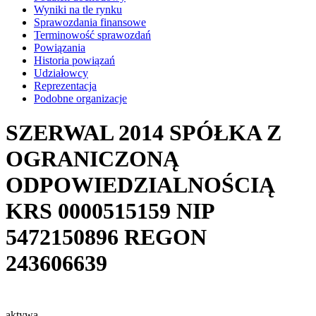
Wyniki na tle rynku
Sprawozdania finansowe
Terminowość sprawozdań
Powiązania
Historia powiązań
Udziałowcy
Reprezentacja
Podobne organizacje
SZERWAL 2014 SPÓŁKA Z
OGRANICZONĄ
ODPOWIEDZIALNOŚCIĄ
KRS
0000515159
NIP
5472150896
REGON
243606639
aktywa