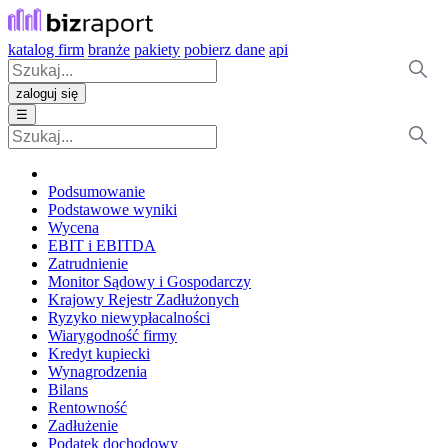
katalog firm
branże
pakiety
pobierz dane
api
zaloguj się
☰
Podsumowanie
Podstawowe wyniki
Wycena
EBIT i EBITDA
Zatrudnienie
Monitor Sądowy i Gospodarczy
Krajowy Rejestr Zadłużonych
Ryzyko niewypłacalności
Wiarygodność firmy
Kredyt kupiecki
Wynagrodzenia
Bilans
Rentowność
Zadłużenie
Podatek dochodowy