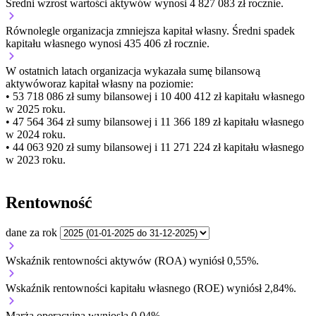
Średni wzrost wartości aktywów wynosi 4 827 083 zł rocznie.
Równolegle organizacja
zmniejsza
kapitał własny.
Średni spadek
kapitału własnego wynosi 435 406 zł rocznie.
W ostatnich latach organizacja wykazała sumę bilansową
aktywów
oraz kapitał własny
na poziomie:
• 53 718 086 zł
sumy bilansowej i 10 400 412 zł kapitału własnego
w 2025 roku.
• 47 564 364 zł
sumy bilansowej i 11 366 189 zł kapitału własnego
w 2024 roku.
• 44 063 920 zł
sumy bilansowej i 11 271 224 zł kapitału własnego
w 2023 roku.
Rentowność
dane za rok
Wskaźnik rentowności aktywów (ROA) wyniósł 0,55%.
Wskaźnik rentowności kapitału własnego (ROE) wyniósł 2,84%.
Marża operacyjna wyniosła 0,04%.