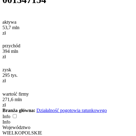
aktywa
53,7
mln
zł
przychód
394
mln
zł
zysk
295
tys.
zł
wartość firmy
271,6
mln
zł
Branża główna:
Działalność pogotowia ratunkowego
Info
Info
Województwo
WIELKOPOLSKIE