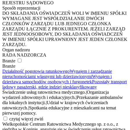
REJESTRU SĄDOWEGO
Sposób reprezentacji
DO SKŁADANIA OŚWIADCZEŃ WOLI W IMIENIU SPÓŁKI
WYMAGANE JEST WSPÓŁDZIAŁANIE DWÓCH
CZŁONKÓW ZARZĄDU LUB JEDNEGO CZŁONKA
ZARZĄDU ŁĄCZNIE Z PROKURENTEM. JEŻELI ZARZĄD
JEST JEDNOOSOBOWY, DO SKŁADANIA OŚWIADCZEŃ
W IMIENIU SPÓŁKI UPRAWNIONY JEST JEDEN CZŁONEK
ZARZĄDU.
Organ nadzoru
RADA NADZORCZA
Branże
Branże
Działalność pogotowia ratunkowego
Wynajem i zarządzanie
nieruchomościami własnymi lub dzierżawionymi
Wynajem i
dzierżawa samochodów osobowych i furgonetek
Pozostały transport
lądowy pasażerski, gdzie indziej niesklasyfikowany
Świadczenie usług ratownictwa medycznego.
|
Organizacja
wydarzeń zdrowotnych i edukacyjnych.
|
Przekazanie ambulansów
dla lokalnych instytucji.
|
Udział w krajowych ćwiczeniach
ratowniczych.
|
Spotkania edukacyjne z mieszkańcami na temat
pierwszej pomocy.
czytaj więcej
zwiń
Wielkopolskie Centrum Ratownictwa Medycznego sp. z o.o., z
siedzibą w Koninie, angażuje się w świadczenie usług ratownictwa