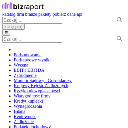
katalog firm
branże
pakiety
pobierz dane
api
zaloguj się
☰
Podsumowanie
Podstawowe wyniki
Wycena
EBIT i EBITDA
Zatrudnienie
Monitor Sądowy i Gospodarczy
Krajowy Rejestr Zadłużonych
Ryzyko niewypłacalności
Wiarygodność firmy
Kredyt kupiecki
Wynagrodzenia
Bilans
Rentowność
Zadłużenie
Podatek dochodowy