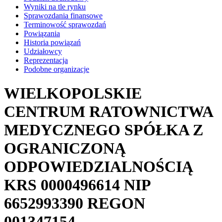
Wyniki na tle rynku
Sprawozdania finansowe
Terminowość sprawozdań
Powiązania
Historia powiązań
Udziałowcy
Reprezentacja
Podobne organizacje
WIELKOPOLSKIE
CENTRUM RATOWNICTWA
MEDYCZNEGO SPÓŁKA Z
OGRANICZONĄ
ODPOWIEDZIALNOŚCIĄ
KRS
0000496614
NIP
6652993390
REGON
001347154