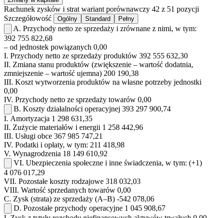
Rachunek zysków i strat
wariant porównawczy
42 z 51 pozycji
Szczegółowość
Ogólny
Standard
Pełny
A.
Przychody netto ze sprzedaży i zrównane z nimi, w tym:
392 755 822,68
– od jednostek powiązanych
0,00
I.
Przychody netto ze sprzedaży produktów
392 555 632,30
II.
Zmiana stanu produktów (zwiększenie – wartość dodatnia,
zmniejszenie – wartość ujemna)
200 190,38
III.
Koszt wytworzenia produktów na własne potrzeby jednostki
0,00
IV.
Przychody netto ze sprzedaży towarów
0,00
B.
Koszty działalności operacyjnej
393 297 900,74
I.
Amortyzacja
1 298 631,35
II.
Zużycie materiałów i energii
1 258 442,96
III.
Usługi obce
367 985 747,21
IV.
Podatki i opłaty, w tym:
211 418,98
V.
Wynagrodzenia
18 149 610,92
VI.
Ubezpieczenia społeczne i inne świadczenia, w tym:
(+1)
4 076 017,29
VII.
Pozostałe koszty rodzajowe
318 032,03
VIII.
Wartość sprzedanych towarów
0,00
C.
Zysk (strata) ze sprzedaży (A–B)
-542 078,06
D.
Pozostałe przychody operacyjne
1 045 908,67
I.
Zysk z tytułu rozchodu niefinansowych aktywów trwałych
0,00