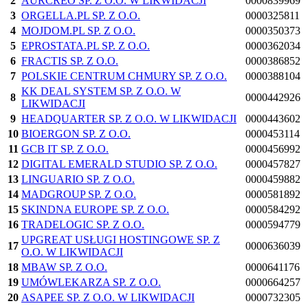
2
AURCREO SP. Z O.O. W LIKWIDACJI
0000839969
3
ORGELLA.PL SP. Z O.O.
0000325811
4
MOJDOM.PL SP. Z O.O.
0000350373
5
EPROSTATA.PL SP. Z O.O.
0000362034
6
FRACTIS SP. Z O.O.
0000386852
7
POLSKIE CENTRUM CHMURY SP. Z O.O.
0000388104
KK DEAL SYSTEM SP. Z O.O. W
8
0000442926
LIKWIDACJI
9
HEADQUARTER SP. Z O.O. W LIKWIDACJI
0000443602
10
BIOERGON SP. Z O.O.
0000453114
11
GCB IT SP. Z O.O.
0000456992
12
DIGITAL EMERALD STUDIO SP. Z O.O.
0000457827
13
LINGUARIO SP. Z O.O.
0000459882
14
MADGROUP SP. Z O.O.
0000581892
15
SKINDNA EUROPE SP. Z O.O.
0000584292
16
TRADELOGIC SP. Z O.O.
0000594779
UPGREAT USŁUGI HOSTINGOWE SP. Z
17
0000636039
O.O. W LIKWIDACJI
18
MBAW SP. Z O.O.
0000641176
19
UMÓWLEKARZA SP. Z O.O.
0000664257
20
ASAPEE SP. Z O.O. W LIKWIDACJI
0000732305