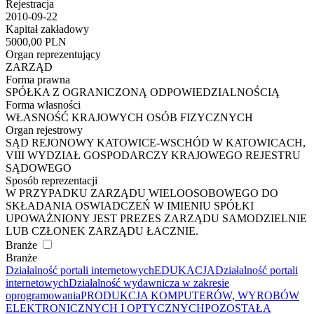
Rejestracja
2010-09-22
Kapitał zakładowy
5000,00 PLN
Organ reprezentujący
ZARZĄD
Forma prawna
SPÓŁKA Z OGRANICZONĄ ODPOWIEDZIALNOŚCIĄ
Forma własności
WŁASNOŚĆ KRAJOWYCH OSÓB FIZYCZNYCH
Organ rejestrowy
SĄD REJONOWY KATOWICE-WSCHÓD W KATOWICACH,
VIII WYDZIAŁ GOSPODARCZY KRAJOWEGO REJESTRU
SĄDOWEGO
Sposób reprezentacji
W PRZYPADKU ZARZĄDU WIELOOSOBOWEGO DO
SKŁADANIA OSWIADCZEŃ W IMIENIU SPÓŁKI
UPOWAŻNIONY JEST PREZES ZARZĄDU SAMODZIELNIE
LUB CZŁONEK ZARZĄDU ŁACZNIE.
Branże
Branże
Działalność portali internetowych
EDUKACJA
Działalność portali
internetowych
Działalność wydawnicza w zakresie
oprogramowania
PRODUKCJA KOMPUTERÓW, WYROBÓW
ELEKTRONICZNYCH I OPTYCZNYCH
POZOSTAŁA