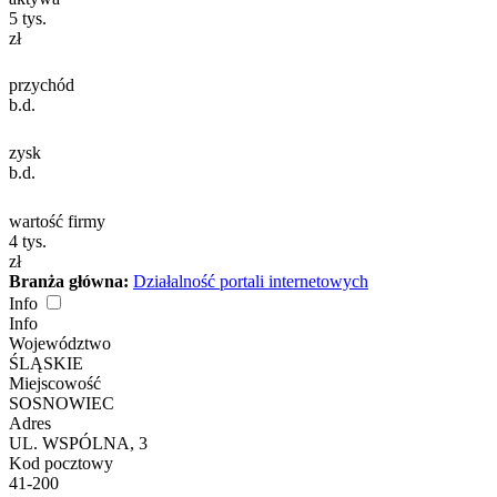
5
tys.
zł
przychód
b.d.
zysk
b.d.
wartość firmy
4
tys.
zł
Branża główna:
Działalność portali internetowych
Info
Info
Województwo
ŚLĄSKIE
Miejscowość
SOSNOWIEC
Adres
UL. WSPÓLNA, 3
Kod pocztowy
41-200