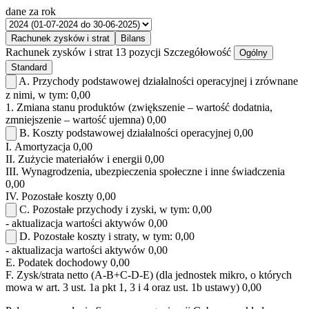
dane za rok
Rachunek zysków i strat
Bilans
Rachunek zysków i strat
13 pozycji
Szczegółowość
Ogólny
Standard
A.
Przychody podstawowej działalności operacyjnej i zrównane
z nimi, w tym:
0,00
1.
Zmiana stanu produktów (zwiększenie – wartość dodatnia,
zmniejszenie – wartość ujemna)
0,00
B.
Koszty podstawowej działalności operacyjnej
0,00
I.
Amortyzacja
0,00
II.
Zużycie materiałów i energii
0,00
III.
Wynagrodzenia, ubezpieczenia społeczne i inne świadczenia
0,00
IV.
Pozostałe koszty
0,00
C.
Pozostałe przychody i zyski, w tym:
0,00
- aktualizacja wartości aktywów
0,00
D.
Pozostałe koszty i straty, w tym:
0,00
- aktualizacja wartości aktywów
0,00
E.
Podatek dochodowy
0,00
F.
Zysk/strata netto (A-B+C-D-E) (dla jednostek mikro, o których
mowa w art. 3 ust. 1a pkt 1, 3 i 4 oraz ust. 1b ustawy)
0,00