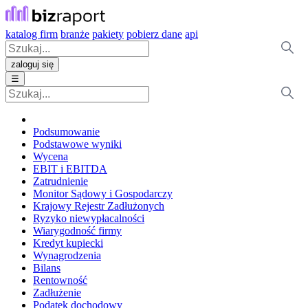
katalog firm
branże
pakiety
pobierz dane
api
zaloguj się
☰
Podsumowanie
Podstawowe wyniki
Wycena
EBIT i EBITDA
Zatrudnienie
Monitor Sądowy i Gospodarczy
Krajowy Rejestr Zadłużonych
Ryzyko niewypłacalności
Wiarygodność firmy
Kredyt kupiecki
Wynagrodzenia
Bilans
Rentowność
Zadłużenie
Podatek dochodowy