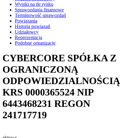
Wyniki na tle rynku
Sprawozdania finansowe
Terminowość sprawozdań
Powiązania
Historia powiązań
Udziałowcy
Reprezentacja
Podobne organizacje
CYBERCORE SPÓŁKA Z
OGRANICZONĄ
ODPOWIEDZIALNOŚCIĄ
KRS
0000365524
NIP
6443468231
REGON
241717719
aktywa