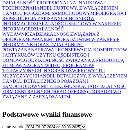
DZIAŁALNOŚĆ PROFESJONALNA, NAUKOWA I
TECHNICZNA
HANDEL HURTOWY, Z WYŁĄCZENIEM
HANDLU POJAZDAMI SAMOCHODOWYMI
POLIGRAFIA I
REPRODUKCJA ZAPISANYCH NOŚNIKÓW
INFORMACJI
DZIAŁALNOŚĆ USŁUGOWA W ZAKRESIE
INFORMACJI
DZIAŁALNOŚĆ
WYDAWNICZA
DZIAŁALNOŚĆ ZWIĄZANA Z
OPROGRAMOWANIEM I DORADZTWEM W ZAKRESIE
INFORMATYKI ORAZ DZIAŁALNOŚĆ
POWIĄZANA
NAPRAWA I KONSERWACJA KOMPUTERÓW
I ARTYKUŁÓW UŻYTKU OSOBISTEGO I
DOMOWEGO
DZIAŁALNOŚĆ ZWIĄZANA Z PRODUKCJĄ
FILMÓW, NAGRAŃ WIDEO, PROGRAMÓW
TELEWIZYJNYCH, NAGRAŃ DŹWIĘKOWYCH I
MUZYCZNYCH
HANDEL DETALICZNY, Z WYŁĄCZENIEM
HANDLU DETALICZNEGO POJAZDAMI
SAMOCHODOWYMI
TELEKOMUNIKACJA
DZIAŁALNOŚĆ
FIRM CENTRALNYCH (HEAD OFFICES); DORADZTWO
ZWIĄZANE Z ZARZĄDZANIEM
Podstawowe wyniki finansowe
dane za rok