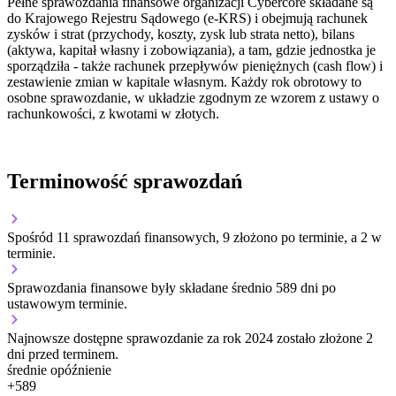
Pełne sprawozdania finansowe organizacji Cybercore składane są
do Krajowego Rejestru Sądowego (e-KRS) i obejmują rachunek
zysków i strat (przychody, koszty, zysk lub strata netto), bilans
(aktywa, kapitał własny i zobowiązania), a tam, gdzie jednostka je
sporządziła - także rachunek przepływów pieniężnych (cash flow) i
zestawienie zmian w kapitale własnym. Każdy rok obrotowy to
osobne sprawozdanie, w układzie zgodnym ze wzorem z ustawy o
rachunkowości, z kwotami w złotych.
Terminowość sprawozdań
Spośród 11 sprawozdań finansowych, 9 złożono po terminie, a 2 w
terminie.
Sprawozdania finansowe były składane średnio 589 dni po
ustawowym terminie.
Najnowsze dostępne sprawozdanie za rok 2024 zostało złożone 2
dni przed terminem.
średnie opóźnienie
+
589