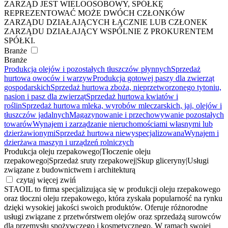
ZARZĄD JEST WIELOOSOBOWY, SPÓŁKĘ
REPREZENTOWAĆ MOŻE DWÓCH CZŁONKÓW
ZARZĄDU DZIAŁAJĄCYCH ŁĄCZNIE LUB CZŁONEK
ZARZĄDU DZIAŁAJĄCY WSPÓLNIE Z PROKURENTEM
SPÓŁKI.
Branże
Branże
Produkcja olejów i pozostałych tłuszczów płynnych
Sprzedaż
hurtowa owoców i warzyw
Produkcja gotowej paszy dla zwierząt
gospodarskich
Sprzedaż hurtowa zboża, nieprzetworzonego tytoniu,
nasion i pasz dla zwierząt
Sprzedaż hurtowa kwiatów i
roślin
Sprzedaż hurtowa mleka, wyrobów mleczarskich, jaj, olejów i
tłuszczów jadalnych
Magazynowanie i przechowywanie pozostałych
towarów
Wynajem i zarządzanie nieruchomościami własnymi lub
dzierżawionymi
Sprzedaż hurtowa niewyspecjalizowana
Wynajem i
dzierżawa maszyn i urządzeń rolniczych
Produkcja oleju rzepakowego
|
Tłoczenie oleju
rzepakowego
|
Sprzedaż sruty rzepakowej
|
Skup gliceryny
|
Usługi
związane z budownictwem i architekturą
czytaj więcej
zwiń
STAOIL to firma specjalizująca się w produkcji oleju rzepakowego
oraz tłoczni oleju rzepakowego, która zyskała popularność na rynku
dzięki wysokiej jakości swoich produktów. Oferuje różnorodne
usługi związane z przetwórstwem olejów oraz sprzedażą surowców
dla przemysłu spożywczego i kosmetycznego. W ramach swojej