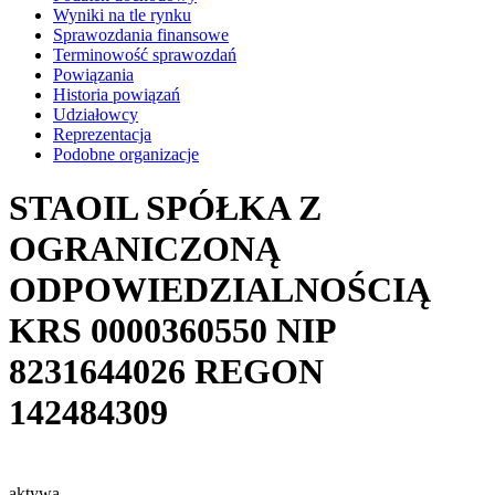
Wyniki na tle rynku
Sprawozdania finansowe
Terminowość sprawozdań
Powiązania
Historia powiązań
Udziałowcy
Reprezentacja
Podobne organizacje
STAOIL SPÓŁKA Z
OGRANICZONĄ
ODPOWIEDZIALNOŚCIĄ
KRS
0000360550
NIP
8231644026
REGON
142484309
aktywa