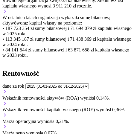
Równolegle organizacja
zwiększa
kapitał własny.
Średni wzrost
kapitału własnego wynosi 3 911 210 zł rocznie.
W ostatnich latach organizacja wykazała sumę bilansową
aktywów
oraz kapitał własny
na poziomie:
• 187 723 354 zł
sumy bilansowej i 71 694 079 zł kapitału własnego
w 2025 roku.
• 113 345 187 zł
sumy bilansowej i 71 438 369 zł kapitału własnego
w 2024 roku.
• 84 141 544 zł
sumy bilansowej i 63 871 658 zł kapitału własnego
w 2023 roku.
Rentowność
dane za rok
Wskaźnik rentowności aktywów (ROA) wyniósł 0,14%.
Wskaźnik rentowności kapitału własnego (ROE) wyniósł 0,36%.
Marża operacyjna wyniosła 0,21%.
Marża netto wyniosła 0,07%.