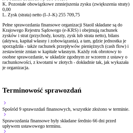
K.
Pozostałe obowiązkowe zmniejszenia zysku (zwiększenia straty)
0,00
L.
Zysk (strata) netto (I–J–K)
255 709,75
Pełne sprawozdania finansowe organizacji Staoil składane są do
Krajowego Rejestru Sądowego (e-KRS) i obejmują rachunek
zysków i strat (przychody, koszty, zysk lub strata netto), bilans
(aktywa, kapitał własny i zobowiązania), a tam, gdzie jednostka je
sporządziła - także rachunek przepływów pieniężnych (cash flow) i
zestawienie zmian w kapitale własnym. Każdy rok obrotowy to
osobne sprawozdanie, w układzie zgodnym ze wzorem z ustawy o
rachunkowości, z kwotami w złotych - dokładnie tak, jak wykazała
je organizacja.
Terminowość sprawozdań
Spośród 9 sprawozdań finansowych, wszystkie złożono w terminie.
Sprawozdania finansowe były składane średnio 66 dni przed
upływem ustawowego terminu.