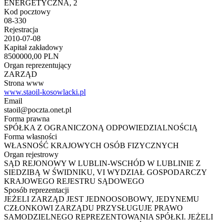
ENERGETYCZNA, 2
Kod pocztowy
08-330
Rejestracja
2010-07-08
Kapitał zakładowy
8500000,00 PLN
Organ reprezentujący
ZARZĄD
Strona www
www.staoil-kosowlacki.pl
Email
staoil@poczta.onet.pl
Forma prawna
SPÓŁKA Z OGRANICZONĄ ODPOWIEDZIALNOŚCIĄ
Forma własności
WŁASNOŚĆ KRAJOWYCH OSÓB FIZYCZNYCH
Organ rejestrowy
SĄD REJONOWY W LUBLIN-WSCHÓD W LUBLINIE Z
SIEDZIBĄ W ŚWIDNIKU, VI WYDZIAŁ GOSPODARCZY
KRAJOWEGO REJESTRU SĄDOWEGO
Sposób reprezentacji
JEŻELI ZARZĄD JEST JEDNOOSOBOWY, JEDYNEMU
CZŁONKOWI ZARZĄDU PRZYSŁUGUJE PRAWO
SAMODZIELNEGO REPREZENTOWANIA SPÓŁKI. JEŻELI