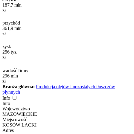
187,7
mln
zł
przychód
361,9
mln
zł
zysk
256
tys.
zł
wartość firmy
296
mln
zł
Branża główna:
Produkcja olejów i pozostałych tłuszczów
płynnych
Info
Info
Województwo
MAZOWIECKIE
Miejscowość
KOSÓW LACKI
Adres