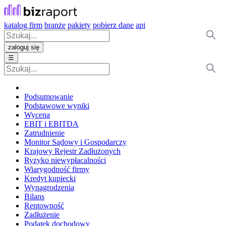
katalog firm
branże
pakiety
pobierz dane
api
zaloguj się
☰
Podsumowanie
Podstawowe wyniki
Wycena
EBIT i EBITDA
Zatrudnienie
Monitor Sądowy i Gospodarczy
Krajowy Rejestr Zadłużonych
Ryzyko niewypłacalności
Wiarygodność firmy
Kredyt kupiecki
Wynagrodzenia
Bilans
Rentowność
Zadłużenie
Podatek dochodowy