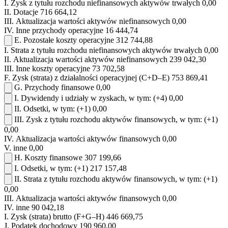
I.
Zysk z tytułu rozchodu niefinansowych aktywów trwałych
0,00
II.
Dotacje
716 664,12
III.
Aktualizacja wartości aktywów niefinansowych
0,00
IV.
Inne przychody operacyjne
16 444,74
E.
Pozostałe koszty operacyjne
312 744,88
I.
Strata z tytułu rozchodu niefinansowych aktywów trwałych
0,00
II.
Aktualizacja wartości aktywów niefinansowych
239 042,30
III.
Inne koszty operacyjne
73 702,58
F.
Zysk (strata) z działalności operacyjnej (C+D–E)
753 869,41
G.
Przychody finansowe
0,00
I.
Dywidendy i udziały w zyskach, w tym:
(+4)
0,00
II.
Odsetki, w tym:
(+1)
0,00
III.
Zysk z tytułu rozchodu aktywów finansowych, w tym:
(+1)
0,00
IV.
Aktualizacja wartości aktywów finansowych
0,00
V.
inne
0,00
H.
Koszty finansowe
307 199,66
I.
Odsetki, w tym:
(+1)
217 157,48
II.
Strata z tytułu rozchodu aktywów finansowych, w tym:
(+1)
0,00
III.
Aktualizacja wartości aktywów finansowych
0,00
IV.
inne
90 042,18
I.
Zysk (strata) brutto (F+G–H)
446 669,75
J.
Podatek dochodowy
190 960,00