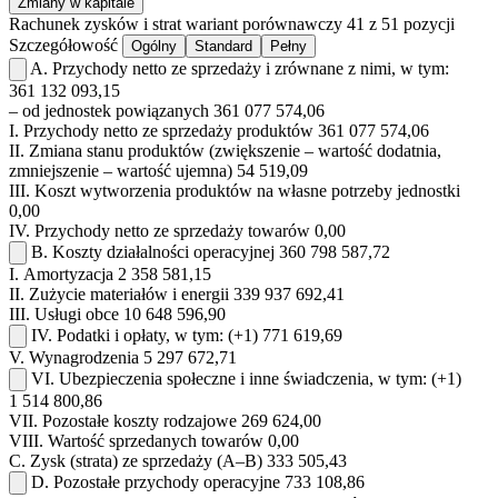
Zmiany w kapitale
Rachunek zysków i strat
wariant porównawczy
41 z 51 pozycji
Szczegółowość
Ogólny
Standard
Pełny
A.
Przychody netto ze sprzedaży i zrównane z nimi, w tym:
361 132 093,15
– od jednostek powiązanych
361 077 574,06
I.
Przychody netto ze sprzedaży produktów
361 077 574,06
II.
Zmiana stanu produktów (zwiększenie – wartość dodatnia,
zmniejszenie – wartość ujemna)
54 519,09
III.
Koszt wytworzenia produktów na własne potrzeby jednostki
0,00
IV.
Przychody netto ze sprzedaży towarów
0,00
B.
Koszty działalności operacyjnej
360 798 587,72
I.
Amortyzacja
2 358 581,15
II.
Zużycie materiałów i energii
339 937 692,41
III.
Usługi obce
10 648 596,90
IV.
Podatki i opłaty, w tym:
(+1)
771 619,69
V.
Wynagrodzenia
5 297 672,71
VI.
Ubezpieczenia społeczne i inne świadczenia, w tym:
(+1)
1 514 800,86
VII.
Pozostałe koszty rodzajowe
269 624,00
VIII.
Wartość sprzedanych towarów
0,00
C.
Zysk (strata) ze sprzedaży (A–B)
333 505,43
D.
Pozostałe przychody operacyjne
733 108,86