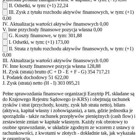
II.
Odsetki, w tym:
(+1)
22,24
III.
Zysk z tytułu rozchodu aktywów finansowych, w tym:
(+1)
0,00
IV.
Aktualizacja wartości aktywów finansowych
0,00
V. Inne przychody finansowe
pozycja własna
0,00
G.
Koszty finansowe, w tym:
301,88
I.
Odsetki, w tym:
(+1)
173,00
II.
Strata z tytułu rozchodu aktywów finansowych, w tym:
(+1)
0,00
III.
Aktualizacja wartości aktywów finansowych
0,00
IV. Inne koszty finansowe
pozycja własna
128,88
H.
Zysk (strata) brutto (C + D - E + F - G)
354 717,21
I.
Podatek dochodowy
51 622,00
J.
Zysk (strata) netto (H - I)
303 095,21
Pełne sprawozdania finansowe organizacji Easytrip PL składane są
do Krajowego Rejestru Sądowego (e-KRS) i obejmują rachunek
zysków i strat (przychody, koszty, zysk lub strata netto), bilans
(aktywa, kapitał własny i zobowiązania), a tam, gdzie jednostka je
sporządziła - także rachunek przepływów pieniężnych (cash flow) i
zestawienie zmian w kapitale własnym. Każdy rok obrotowy to
osobne sprawozdanie, w układzie zgodnym ze wzorem z ustawy o
rachunkowości, z kwotami w złotych - dokładnie tak, jak wykazała
je organizacja.