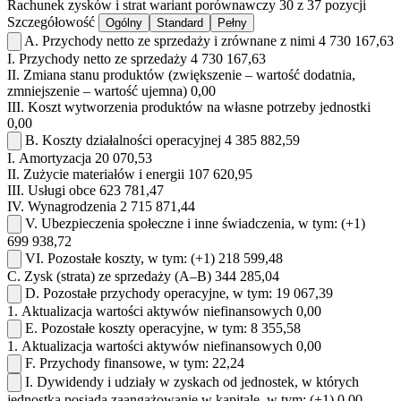
Rachunek zysków i strat
wariant porównawczy
30 z 37 pozycji
Szczegółowość
Ogólny
Standard
Pełny
A.
Przychody netto ze sprzedaży i zrównane z nimi
4 730 167,63
I.
Przychody netto ze sprzedaży
4 730 167,63
II.
Zmiana stanu produktów (zwiększenie – wartość dodatnia,
zmniejszenie – wartość ujemna)
0,00
III.
Koszt wytworzenia produktów na własne potrzeby jednostki
0,00
B.
Koszty działalności operacyjnej
4 385 882,59
I.
Amortyzacja
20 070,53
II.
Zużycie materiałów i energii
107 620,95
III.
Usługi obce
623 781,47
IV.
Wynagrodzenia
2 715 871,44
V.
Ubezpieczenia społeczne i inne świadczenia, w tym:
(+1)
699 938,72
VI.
Pozostałe koszty, w tym:
(+1)
218 599,48
C.
Zysk (strata) ze sprzedaży (A–B)
344 285,04
D.
Pozostałe przychody operacyjne, w tym:
19 067,39
1.
Aktualizacja wartości aktywów niefinansowych
0,00
E.
Pozostałe koszty operacyjne, w tym:
8 355,58
1.
Aktualizacja wartości aktywów niefinansowych
0,00
F.
Przychody finansowe, w tym:
22,24
I.
Dywidendy i udziały w zyskach od jednostek, w których
jednostka posiada zaangażowanie w kapitale, w tym:
(+1)
0,00