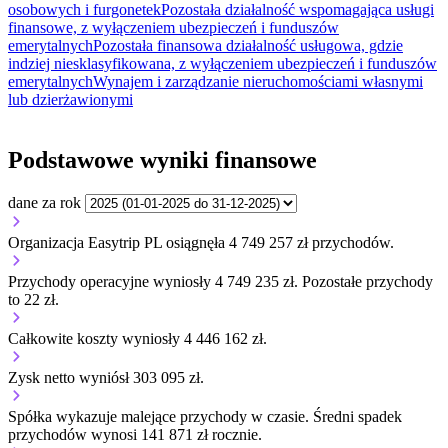
osobowych i furgonetek
Pozostała działalność wspomagająca usługi
finansowe, z wyłączeniem ubezpieczeń i funduszów
emerytalnych
Pozostała finansowa działalność usługowa, gdzie
indziej niesklasyfikowana, z wyłączeniem ubezpieczeń i funduszów
emerytalnych
Wynajem i zarządzanie nieruchomościami własnymi
lub dzierżawionymi
Podstawowe wyniki finansowe
dane za rok
Organizacja Easytrip PL osiągnęła 4 749 257 zł przychodów.
Przychody operacyjne wyniosły 4 749 235 zł.
Pozostałe przychody
to 22 zł.
Całkowite koszty wyniosły 4 446 162 zł.
Zysk netto wyniósł 303 095 zł.
Spółka wykazuje
malejące
przychody w czasie.
Średni spadek
przychodów wynosi 141 871 zł rocznie.