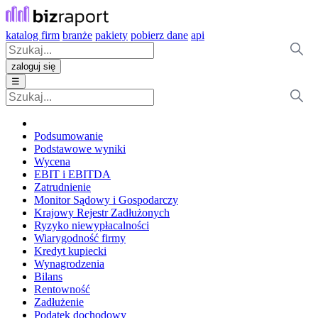
katalog firm
branże
pakiety
pobierz dane
api
zaloguj się
☰
Podsumowanie
Podstawowe wyniki
Wycena
EBIT i EBITDA
Zatrudnienie
Monitor Sądowy i Gospodarczy
Krajowy Rejestr Zadłużonych
Ryzyko niewypłacalności
Wiarygodność firmy
Kredyt kupiecki
Wynagrodzenia
Bilans
Rentowność
Zadłużenie
Podatek dochodowy