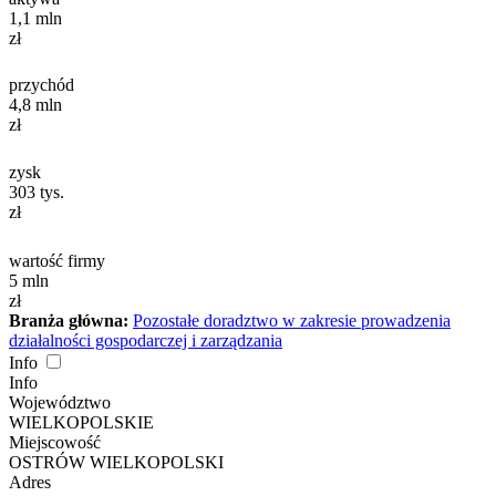
1,1
mln
zł
przychód
4,8
mln
zł
zysk
303
tys.
zł
wartość firmy
5
mln
zł
Branża główna:
Pozostałe doradztwo w zakresie prowadzenia
działalności gospodarczej i zarządzania
Info
Info
Województwo
WIELKOPOLSKIE
Miejscowość
OSTRÓW WIELKOPOLSKI
Adres