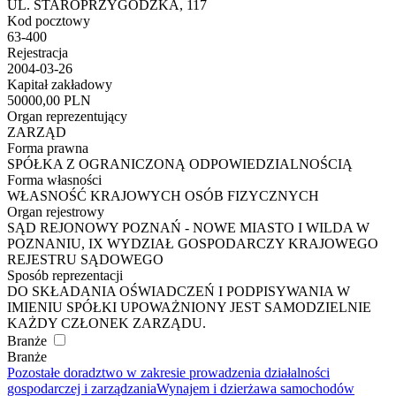
UL. STAROPRZYGODZKA, 117
Kod pocztowy
63-400
Rejestracja
2004-03-26
Kapitał zakładowy
50000,00 PLN
Organ reprezentujący
ZARZĄD
Forma prawna
SPÓŁKA Z OGRANICZONĄ ODPOWIEDZIALNOŚCIĄ
Forma własności
WŁASNOŚĆ KRAJOWYCH OSÓB FIZYCZNYCH
Organ rejestrowy
SĄD REJONOWY POZNAŃ - NOWE MIASTO I WILDA W
POZNANIU, IX WYDZIAŁ GOSPODARCZY KRAJOWEGO
REJESTRU SĄDOWEGO
Sposób reprezentacji
DO SKŁADANIA OŚWIADCZEŃ I PODPISYWANIA W
IMIENIU SPÓŁKI UPOWAŻNIONY JEST SAMODZIELNIE
KAŻDY CZŁONEK ZARZĄDU.
Branże
Branże
Pozostałe doradztwo w zakresie prowadzenia działalności
gospodarczej i zarządzania
Wynajem i dzierżawa samochodów