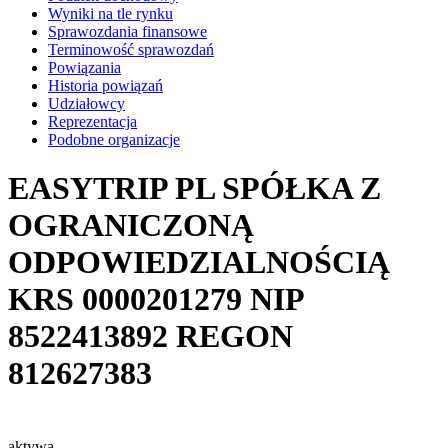
Wyniki na tle rynku
Sprawozdania finansowe
Terminowość sprawozdań
Powiązania
Historia powiązań
Udziałowcy
Reprezentacja
Podobne organizacje
EASYTRIP PL SPÓŁKA Z
OGRANICZONĄ
ODPOWIEDZIALNOŚCIĄ
KRS
0000201279
NIP
8522413892
REGON
812627383
aktywa