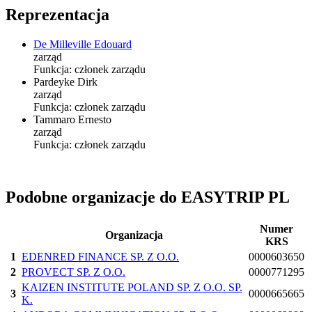
Reprezentacja
De Milleville Edouard
zarząd
Funkcja:
członek zarządu
Pardeyke Dirk
zarząd
Funkcja:
członek zarządu
Tammaro Ernesto
zarząd
Funkcja:
członek zarządu
Podobne organizacje do EASYTRIP PL
Numer
Organizacja
KRS
1
EDENRED FINANCE SP. Z O.O.
0000603650
2
PROVECT SP. Z O.O.
0000771295
KAIZEN INSTITUTE POLAND SP. Z O.O. SP.
3
0000665665
K.