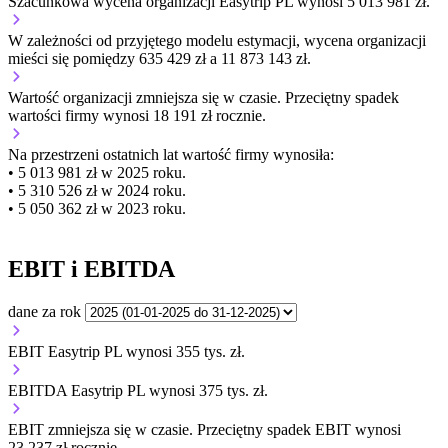
Szacunkowa wycena organizacji Easytrip PL wynosi 5 013 981 zł.
W zależności od przyjętego modelu estymacji, wycena organizacji
mieści się pomiędzy 635 429 zł a 11 873 143 zł.
Wartość organizacji
zmniejsza się
w czasie.
Przeciętny spadek
wartości firmy wynosi 18 191 zł rocznie.
Na przestrzeni ostatnich lat wartość firmy wynosiła:
• 5 013 981 zł w 2025 roku.
• 5 310 526 zł w 2024 roku.
• 5 050 362 zł w 2023 roku.
EBIT i EBITDA
dane za rok
EBIT Easytrip PL wynosi 355 tys. zł.
EBITDA Easytrip PL wynosi 375 tys. zł.
EBIT
zmniejsza się
w czasie.
Przeciętny spadek EBIT wynosi
23 237 zł rocznie.