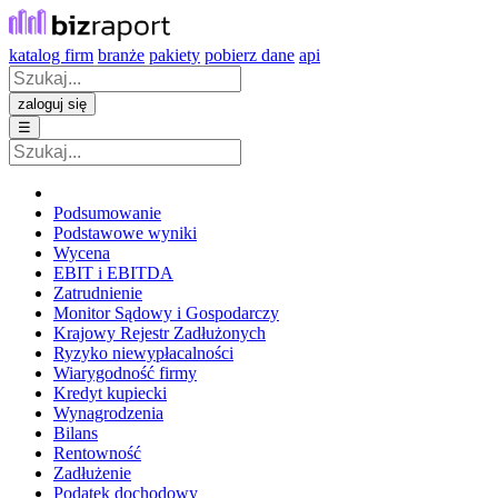
katalog firm
branże
pakiety
pobierz dane
api
zaloguj się
☰
Podsumowanie
Podstawowe wyniki
Wycena
EBIT i EBITDA
Zatrudnienie
Monitor Sądowy i Gospodarczy
Krajowy Rejestr Zadłużonych
Ryzyko niewypłacalności
Wiarygodność firmy
Kredyt kupiecki
Wynagrodzenia
Bilans
Rentowność
Zadłużenie
Podatek dochodowy