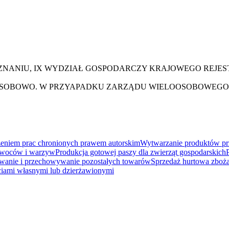
OZNANIU, IX WYDZIAŁ GOSPODARCZY KRAJOWEGO REJ
SOBOWO. W PRZYAPADKU ZARZĄDU WIELOOSOBOWEGO 
czeniem prac chronionych prawem autorskim
Wytwarzanie produktów pr
owoców i warzyw
Produkcja gotowej paszy dla zwierząt gospodarskich
anie i przechowywanie pozostałych towarów
Sprzedaż hurtowa zboża,
ciami własnymi lub dzierżawionymi