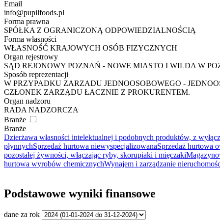
Email
info@pupilfoods.pl
Forma prawna
SPÓŁKA Z OGRANICZONĄ ODPOWIEDZIALNOŚCIĄ
Forma własności
WŁASNOŚĆ KRAJOWYCH OSÓB FIZYCZNYCH
Organ rejestrowy
SĄD REJONOWY POZNAŃ - NOWE MIASTO I WILDA W P
Sposób reprezentacji
W PRZYPADKU ZARZADU JEDNOOSOBOWEGO - JEDNOO
CZŁONEK ZARZĄDU ŁACZNIE Z PROKURENTEM.
Organ nadzoru
RADA NADZORCZA
Branże
Branże
Dzierżawa własności intelektualnej i podobnych produktów, z wyłą
płynnych
Sprzedaż hurtowa niewyspecjalizowana
Sprzedaż hurtowa 
pozostałej żywności, włączając ryby, skorupiaki i mięczaki
Magazynow
hurtowa wyrobów chemicznych
Wynajem i zarządzanie nieruchomoś
Podstawowe wyniki finansowe
dane za rok