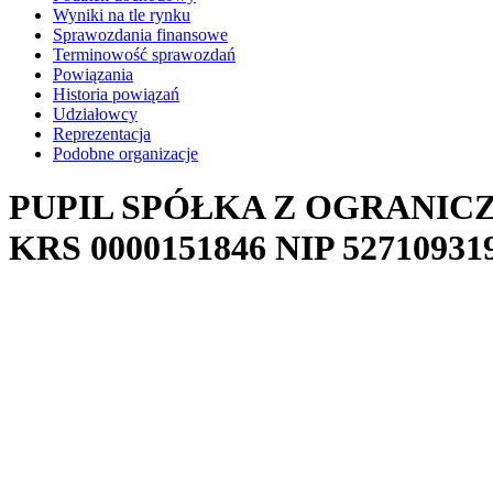
Wyniki na tle rynku
Sprawozdania finansowe
Terminowość sprawozdań
Powiązania
Historia powiązań
Udziałowcy
Reprezentacja
Podobne organizacje
PUPIL SPÓŁKA Z OGRANI
KRS
0000151846
NIP
52710931