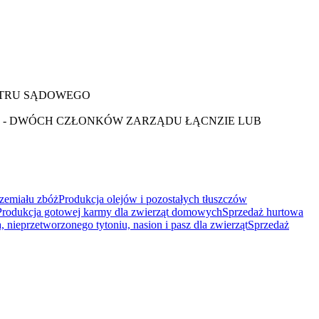
ESTRU SĄDOWEGO
- DWÓCH CZŁONKÓW ZARZĄDU ŁĄCNZIE LUB
zemiału zbóż
Produkcja olejów i pozostałych tłuszczów
Produkcja gotowej karmy dla zwierząt domowych
Sprzedaż hurtowa
 nieprzetworzonego tytoniu, nasion i pasz dla zwierząt
Sprzedaż