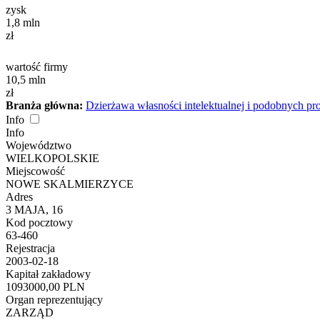
zysk
1,8
mln
zł
wartość firmy
10,5
mln
zł
Branża główna:
Dzierżawa własności intelektualnej i podobnych p
Info
Info
Województwo
WIELKOPOLSKIE
Miejscowość
NOWE SKALMIERZYCE
Adres
3 MAJA, 16
Kod pocztowy
63-460
Rejestracja
2003-02-18
Kapitał zakładowy
1093000,00 PLN
Organ reprezentujący
ZARZĄD