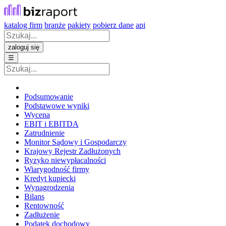
katalog firm
branże
pakiety
pobierz dane
api
zaloguj się
☰
Podsumowanie
Podstawowe wyniki
Wycena
EBIT i EBITDA
Zatrudnienie
Monitor Sądowy i Gospodarczy
Krajowy Rejestr Zadłużonych
Ryzyko niewypłacalności
Wiarygodność firmy
Kredyt kupiecki
Wynagrodzenia
Bilans
Rentowność
Zadłużenie
Podatek dochodowy