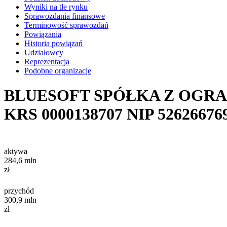
Wyniki na tle rynku
Sprawozdania finansowe
Terminowość sprawozdań
Powiązania
Historia powiązań
Udziałowcy
Reprezentacja
Podobne organizacje
BLUESOFT SPÓŁKA Z OGR
KRS
0000138707
NIP
52626676
aktywa
284,6
mln
zł
przychód
300,9
mln
zł