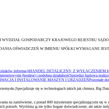
II WYDZIAŁ GOSPODARCZY KRAJOWEGO REJESTRU SĄD
ANIA OŚWIADCZEŃ W IMIENIU SPÓŁKI WYMAGANE JE
ośników informacji
HANDEL DETALICZNY, Z WYŁĄCZENIEM 
nternetowymi (hosting) i podobna działalność
Sprzedaż hurtowa realizo
WACJA I INSTALOWANIE MASZYN I URZĄDZEŃ
Pozostałe do
przemysłu.
|
Specjalizuje się w technologiach takich jak chmura, Big Da
nia na zamówienie, z ponad 800 inżynierami specjalizującymi się w 
 ich potrzeb. Wyróżnia ją nie tylko bogate doświadczenie, ale także in