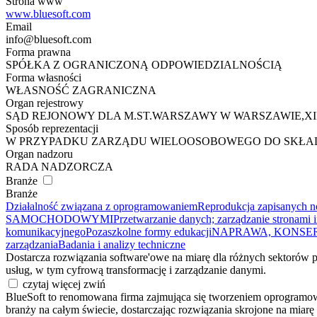
Strona www
www.bluesoft.com
Email
info@bluesoft.com
Forma prawna
SPÓŁKA Z OGRANICZONĄ ODPOWIEDZIALNOŚCIĄ
Forma własności
WŁASNOŚĆ ZAGRANICZNA
Organ rejestrowy
SĄD REJONOWY DLA M.ST.WARSZAWY W WARSZAWIE,X
Sposób reprezentacji
W PRZYPADKU ZARZĄDU WIELOOSOBOWEGO DO SKŁAD
Organ nadzoru
RADA NADZORCZA
Branże
Branże
Działalność związana z oprogramowaniem
Reprodukcja zapisanych n
SAMOCHODOWYMI
Przetwarzanie danych; zarządzanie stronami i
komunikacyjnego
Pozaszkolne formy edukacji
NAPRAWA, KONSER
zarządzania
Badania i analizy techniczne
Dostarcza rozwiązania software'owe na miarę dla różnych sektorów 
usług, w tym cyfrową transformację i zarządzanie danymi.
czytaj więcej
zwiń
BlueSoft to renomowana firma zajmująca się tworzeniem oprogramowa
branży na całym świecie, dostarczając rozwiązania skrojone na miarę