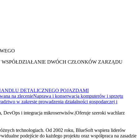
OWEGO
ST WSPÓŁDZIAŁANIE DWÓCH CZŁONKÓW ZARZĄDU
HANDLU DETALICZNEGO POJAZDAMI
wana na zlecenie
Naprawa i konserwacja komputerów i sprzętu
radztwo w zakresie prowadzenia działalności gospodarczej i
ta, DevOps i integracja mikroserwisów.
|
Oferuje szeroki wachlarz
różnych technologiach. Od 2002 roku, BlueSoft wspiera liderów
dywidualne podejście do każdego projektu oraz współpraca na zasadzie