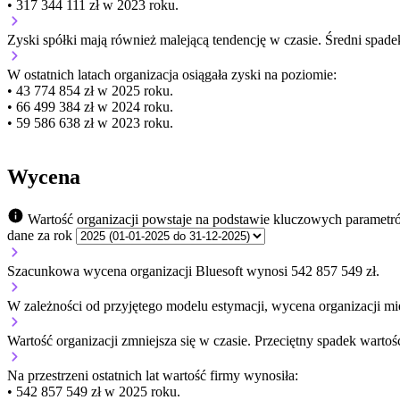
• 317 344 111 zł w 2023 roku.
Zyski spółki mają
również
malejącą
tendencję w czasie.
Średni spade
W ostatnich latach organizacja osiągała zyski na poziomie:
• 43 774 854 zł w 2025 roku.
• 66 499 384 zł w 2024 roku.
• 59 586 638 zł w 2023 roku.
Wycena
Wartość organizacji powstaje na podstawie kluczowych parametr
dane za rok
Szacunkowa wycena organizacji Bluesoft wynosi 542 857 549 zł.
W zależności od przyjętego modelu estymacji, wycena organizacji mi
Wartość organizacji
zmniejsza się
w czasie.
Przeciętny spadek wartośc
Na przestrzeni ostatnich lat wartość firmy wynosiła:
• 542 857 549 zł w 2025 roku.