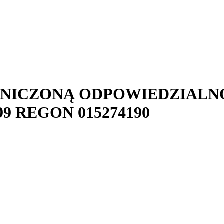
ANICZONĄ ODPOWIEDZIALN
99
REGON
015274190