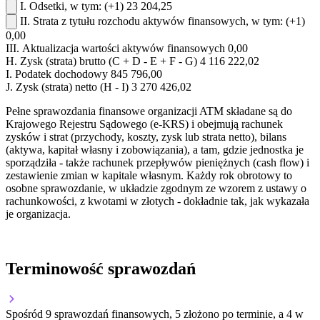
I.
Odsetki, w tym:
(+1)
23 204,25
II.
Strata z tytułu rozchodu aktywów finansowych, w tym:
(+1)
0,00
III.
Aktualizacja wartości aktywów finansowych
0,00
H.
Zysk (strata) brutto (C + D - E + F - G)
4 116 222,02
I.
Podatek dochodowy
845 796,00
J.
Zysk (strata) netto (H - I)
3 270 426,02
Pełne sprawozdania finansowe organizacji ATM składane są do
Krajowego Rejestru Sądowego (e-KRS) i obejmują rachunek
zysków i strat (przychody, koszty, zysk lub strata netto), bilans
(aktywa, kapitał własny i zobowiązania), a tam, gdzie jednostka je
sporządziła - także rachunek przepływów pieniężnych (cash flow) i
zestawienie zmian w kapitale własnym. Każdy rok obrotowy to
osobne sprawozdanie, w układzie zgodnym ze wzorem z ustawy o
rachunkowości, z kwotami w złotych - dokładnie tak, jak wykazała
je organizacja.
Terminowość sprawozdań
Spośród 9 sprawozdań finansowych, 5 złożono po terminie, a 4 w