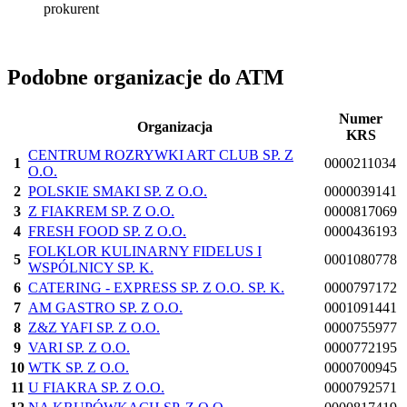
prokurent
Podobne organizacje do ATM
Numer
Organizacja
KRS
CENTRUM ROZRYWKI ART CLUB SP. Z
1
0000211034
O.O.
2
POLSKIE SMAKI SP. Z O.O.
0000039141
3
Z FIAKREM SP. Z O.O.
0000817069
4
FRESH FOOD SP. Z O.O.
0000436193
FOLKLOR KULINARNY FIDELUS I
5
0001080778
WSPÓLNICY SP. K.
6
CATERING - EXPRESS SP. Z O.O. SP. K.
0000797172
7
AM GASTRO SP. Z O.O.
0001091441
8
Z&Z YAFI SP. Z O.O.
0000755977
9
VARI SP. Z O.O.
0000772195
10
WTK SP. Z O.O.
0000700945
11
U FIAKRA SP. Z O.O.
0000792571