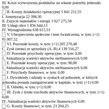
III.
Koszt wytworzenia produktów na własne potrzeby jednostki
0,00
B.
Koszty działalności operacyjnej
5 841 211,55
I.
Amortyzacja
22 398,30
II.
Zużycie materiałów i energii
3 027 275,59
III.
Usługi obce
1 856 644,13
IV.
Wynagrodzenia
638 615,53
V.
Ubezpieczenia społeczne i inne świadczenia, w tym:
(+1)
91 007,52
VI.
Pozostałe koszty, w tym:
(+1)
205 270,48
C.
Zysk (strata) ze sprzedaży (A–B)
4 139 516,27
D.
Pozostałe przychody operacyjne, w tym:
0,00
1.
Aktualizacja wartości aktywów niefinansowych
0,00
E.
Pozostałe koszty operacyjne, w tym:
90,00
1.
Aktualizacja wartości aktywów niefinansowych
0,00
F.
Przychody finansowe, w tym:
0,00
I.
Dywidendy i udziały w zyskach od jednostek, w których
jednostka posiada zaangażowanie w kapitale, w tym:
(+1)
0,00
II.
Odsetki, w tym:
(+1)
0,00
III.
Zysk z tytułu rozchodu aktywów finansowych, w tym:
(+1)
0,00
IV.
Aktualizacja wartości aktywów finansowych
0,00
G.
Koszty finansowe, w tym:
23 204,25