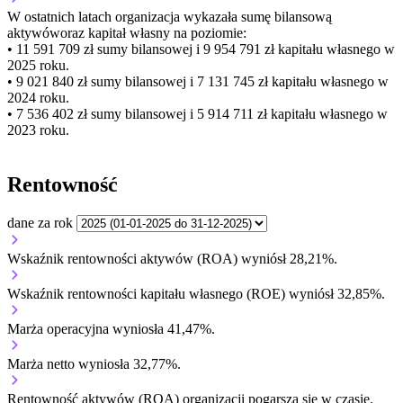
W ostatnich latach organizacja wykazała sumę bilansową
aktywów
oraz kapitał własny
na poziomie:
• 11 591 709 zł
sumy bilansowej i 9 954 791 zł kapitału własnego
w
2025 roku.
• 9 021 840 zł
sumy bilansowej i 7 131 745 zł kapitału własnego
w
2024 roku.
• 7 536 402 zł
sumy bilansowej i 5 914 711 zł kapitału własnego
w
2023 roku.
Rentowność
dane za rok
Wskaźnik rentowności aktywów (ROA) wyniósł 28,21%.
Wskaźnik rentowności kapitału własnego (ROE) wyniósł 32,85%.
Marża operacyjna wyniosła 41,47%.
Marża netto wyniosła 32,77%.
Rentowność aktywów (ROA) organizacji
pogarsza się w czasie.