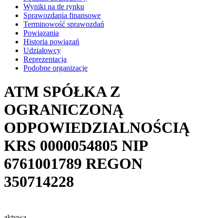
Wyniki na tle rynku
Sprawozdania finansowe
Terminowość sprawozdań
Powiązania
Historia powiązań
Udziałowcy
Reprezentacja
Podobne organizacje
ATM SPÓŁKA Z
OGRANICZONĄ
ODPOWIEDZIALNOŚCIĄ
KRS
0000054805
NIP
6761001789
REGON
350714228
aktywa