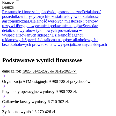
Branże
Branże
Restauracje i inne stałe placówki gastronomiczne
Działalność
pośredników turystycznych
Pozostała usługowa działalność
gastronomiczna
Działalność wesołych miasteczek i parków
rozrywki
Przygotowywanie i podawanie napojów
Sprzedaż
detaliczna wyrobów tytoniowych prowadzona w
wyspecjalizowanych sklepach
Działalność agencji
reklamowych
Sprzedaż detaliczna napojów alkoholowych i
bezalkoholowych prowadzona w wyspecjalizowanych sklepach
Podstawowe wyniki finansowe
dane za rok
Organizacja ATM osiągnęła 9 980 728 zł przychodów.
Przychody operacyjne wyniosły 9 980 728 zł.
Całkowite koszty wyniosły 6 710 302 zł.
Zysk netto wyniósł 3 270 426 zł.