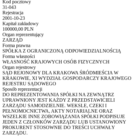
Kod pocztowy
31-043
Rejestracja
2001-10-23
Kapitał zakładowy
100000,00 PLN
Organ reprezentujący
ZARZĄD
Forma prawna
SPÓŁKA Z OGRANICZONĄ ODPOWIEDZIALNOŚCIĄ
Forma własności
WŁASNOŚĆ KRAJOWYCH OSÓB FIZYCZNYCH
Organ rejestrowy
SĄD REJONOWY DLA KRAKOWA ŚRÓDMIEŚCIA W
KRAKOWIE, XI WYDZIAŁ GOSPODARCZY KRAJOWEGO
REJESTRU SĄDOWEGO
Sposób reprezentacji
DO REPREZENTOWANIA SPÓŁKI NA ZEWNĄTRZ
UPRAWNIONY JEST KAŻDY Z PRZEDSTAWICIELI
ZARZĄDU SAMODZIELNIE. WEKSLE, CZEKI I
PEŁNOMOCNICTWA, AKTY NOTARIALNE ORAZ
WSZELKIE INNE ZOBOWIĄZANIA SPÓŁKI PODPISUJE
JEDEN Z CZŁONKÓW ZARZĄDU LUB USTANOWIONY
PROKURENT STOSOWNIE DO TREŚCI UCHWAŁY
ZARZĄDU.