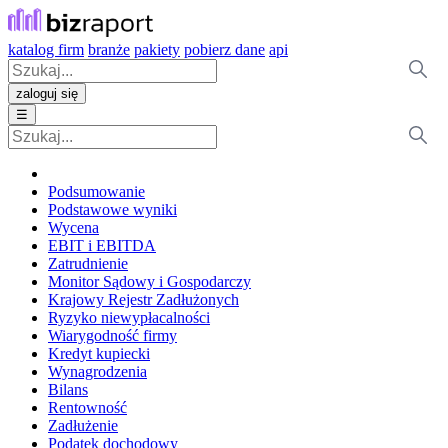
katalog firm
branże
pakiety
pobierz dane
api
zaloguj się
☰
Podsumowanie
Podstawowe wyniki
Wycena
EBIT i EBITDA
Zatrudnienie
Monitor Sądowy i Gospodarczy
Krajowy Rejestr Zadłużonych
Ryzyko niewypłacalności
Wiarygodność firmy
Kredyt kupiecki
Wynagrodzenia
Bilans
Rentowność
Zadłużenie
Podatek dochodowy