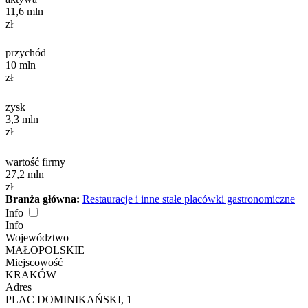
11,6
mln
zł
przychód
10
mln
zł
zysk
3,3
mln
zł
wartość firmy
27,2
mln
zł
Branża główna:
Restauracje i inne stałe placówki gastronomiczne
Info
Info
Województwo
MAŁOPOLSKIE
Miejscowość
KRAKÓW
Adres
PLAC DOMINIKAŃSKI, 1