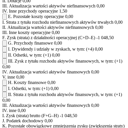
II.
Dotacje
0,00
III.
Aktualizacja wartości aktywów niefinansowych
0,00
IV.
Inne przychody operacyjne
1,50
E.
Pozostałe koszty operacyjne
0,00
I.
Strata z tytułu rozchodu niefinansowych aktywów trwałych
0,00
II.
Aktualizacja wartości aktywów niefinansowych
0,00
III.
Inne koszty operacyjne
0,00
F.
Zysk (strata) z działalności operacyjnej (C+D–E)
-1 048,50
G.
Przychody finansowe
0,00
I.
Dywidendy i udziały w zyskach, w tym:
(+4)
0,00
II.
Odsetki, w tym:
(+1)
0,00
III.
Zysk z tytułu rozchodu aktywów finansowych, w tym:
(+1)
0,00
IV.
Aktualizacja wartości aktywów finansowych
0,00
V.
inne
0,00
H.
Koszty finansowe
0,00
I.
Odsetki, w tym:
(+1)
0,00
II.
Strata z tytułu rozchodu aktywów finansowych, w tym:
(+1)
0,00
III.
Aktualizacja wartości aktywów finansowych
0,00
IV.
inne
0,00
I.
Zysk (strata) brutto (F+G–H)
-1 048,50
J.
Podatek dochodowy
0,00
K.
Pozostałe obowiązkowe zmniejszenia zysku (zwiększenia straty)