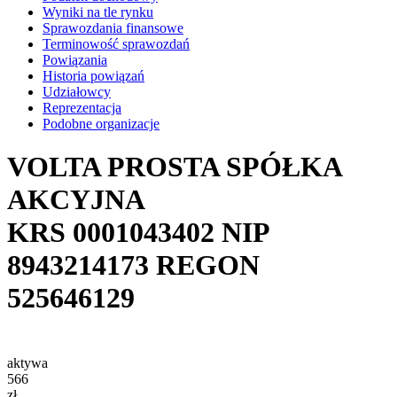
Wyniki na tle rynku
Sprawozdania finansowe
Terminowość sprawozdań
Powiązania
Historia powiązań
Udziałowcy
Reprezentacja
Podobne organizacje
VOLTA PROSTA SPÓŁKA
AKCYJNA
KRS
0001043402
NIP
8943214173
REGON
525646129
aktywa
566
zł