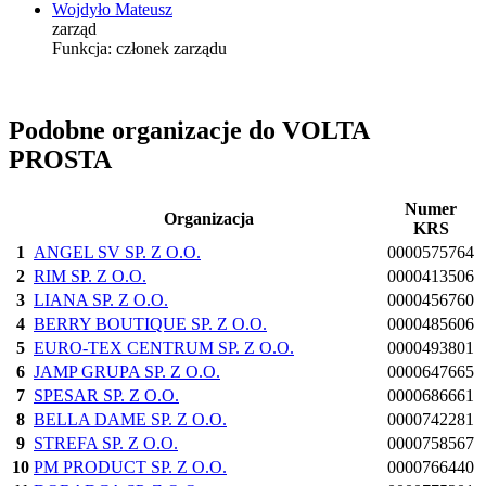
Wojdyło Mateusz
zarząd
Funkcja:
członek zarządu
Podobne organizacje do VOLTA
PROSTA
Numer
Organizacja
KRS
1
ANGEL SV SP. Z O.O.
0000575764
2
RIM SP. Z O.O.
0000413506
3
LIANA SP. Z O.O.
0000456760
4
BERRY BOUTIQUE SP. Z O.O.
0000485606
5
EURO-TEX CENTRUM SP. Z O.O.
0000493801
6
JAMP GRUPA SP. Z O.O.
0000647665
7
SPESAR SP. Z O.O.
0000686661
8
BELLA DAME SP. Z O.O.
0000742281
9
STREFA SP. Z O.O.
0000758567
10
PM PRODUCT SP. Z O.O.
0000766440