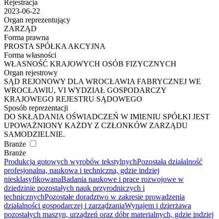
Rejestracja
2023-06-22
Organ reprezentujący
ZARZĄD
Forma prawna
PROSTA SPÓŁKA AKCYJNA
Forma własności
WŁASNOŚĆ KRAJOWYCH OSÓB FIZYCZNYCH
Organ rejestrowy
SĄD REJONOWY DLA WROCŁAWIA FABRYCZNEJ WE
WROCŁAWIU, VI WYDZIAŁ GOSPODARCZY
KRAJOWEGO REJESTRU SĄDOWEGO
Sposób reprezentacji
DO SKŁADANIA OŚWIADCZEŃ W IMIENIU SPÓŁKI JEST
UPOWAŻNIONY KAŻDY Z CZŁONKÓW ZARZĄDU
SAMODZIELNIE.
Branże
Branże
Produkcja gotowych wyrobów tekstylnych
Pozostała działalność
profesjonalna, naukowa i techniczna, gdzie indziej
niesklasyfikowana
Badania naukowe i prace rozwojowe w
dziedzinie pozostałych nauk przyrodniczych i
technicznych
Pozostałe doradztwo w zakresie prowadzenia
działalności gospodarczej i zarządzania
Wynajem i dzierżawa
pozostałych maszyn, urządzeń oraz dóbr materialnych, gdzie indziej