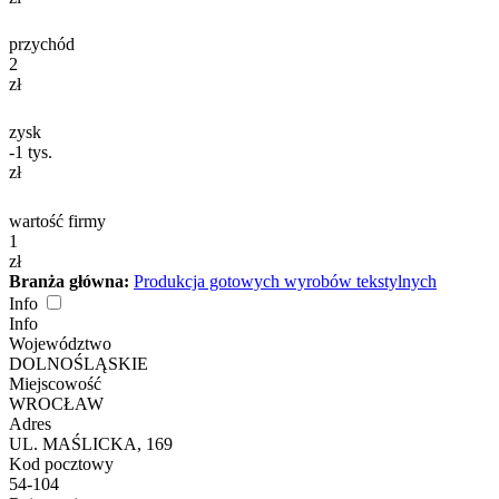
przychód
2
zł
zysk
-1
tys.
zł
wartość firmy
1
zł
Branża główna:
Produkcja gotowych wyrobów tekstylnych
Info
Info
Województwo
DOLNOŚLĄSKIE
Miejscowość
WROCŁAW
Adres
UL. MAŚLICKA, 169
Kod pocztowy
54-104