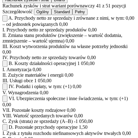
Rachunek zysków i strat
wariant porównawczy
41 z 51 pozycji
Szczegółowość
Ogólny
Standard
Pełny
A.
Przychody netto ze sprzedaży i zrównane z nimi, w tym:
0,00
– od jednostek powiązanych
0,00
I.
Przychody netto ze sprzedaży produktów
0,00
II.
Zmiana stanu produktów (zwiększenie – wartość dodatnia,
zmniejszenie – wartość ujemna)
0,00
III.
Koszt wytworzenia produktów na własne potrzeby jednostki
0,00
IV.
Przychody netto ze sprzedaży towarów
0,00
B.
Koszty działalności operacyjnej
1 050,00
I.
Amortyzacja
0,00
II.
Zużycie materiałów i energii
0,00
III.
Usługi obce
1 050,00
IV.
Podatki i opłaty, w tym:
(+1)
0,00
V.
Wynagrodzenia
0,00
VI.
Ubezpieczenia społeczne i inne świadczenia, w tym:
(+1)
0,00
VII.
Pozostałe koszty rodzajowe
0,00
VIII.
Wartość sprzedanych towarów
0,00
C.
Zysk (strata) ze sprzedaży (A–B)
-1 050,00
D.
Pozostałe przychody operacyjne
1,50
I.
Zysk z tytułu rozchodu niefinansowych aktywów trwałych
0,00