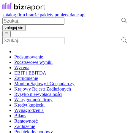
katalog firm
branże
pakiety
pobierz dane
api
zaloguj się
☰
Podsumowanie
Podstawowe wyniki
Wycena
EBIT i EBITDA
Zatrudnienie
Monitor Sądowy i Gospodarczy
Krajowy Rejestr Zadłużonych
Ryzyko niewypłacalności
Wiarygodność firmy
Kredyt kupiecki
Wynagrodzenia
Bilans
Rentowność
Zadłużenie
Podatek dochodowy