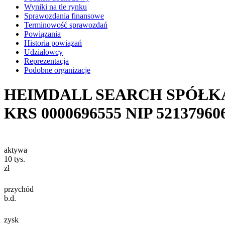
Wyniki na tle rynku
Sprawozdania finansowe
Terminowość sprawozdań
Powiązania
Historia powiązań
Udziałowcy
Reprezentacja
Podobne organizacje
HEIMDALL SEARCH SPÓŁK
KRS
0000696555
NIP
52137960
aktywa
10
tys.
zł
przychód
b.d.
zysk