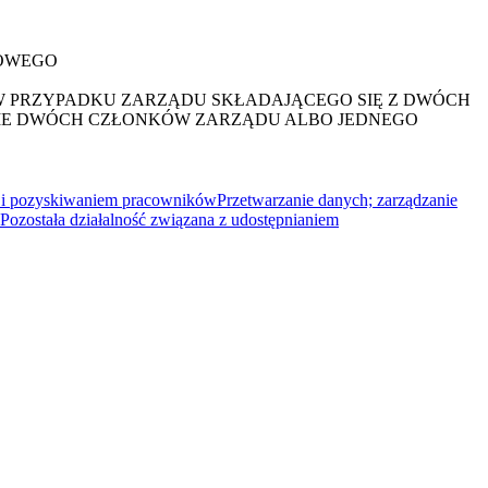
DOWEGO
W PRZYPADKU ZARZĄDU SKŁADAJĄCEGO SIĘ Z DWÓCH
ANIE DWÓCH CZŁONKÓW ZARZĄDU ALBO JEDNEGO
y i pozyskiwaniem pracowników
Przetwarzanie danych; zarządzanie
Pozostała działalność związana z udostępnianiem