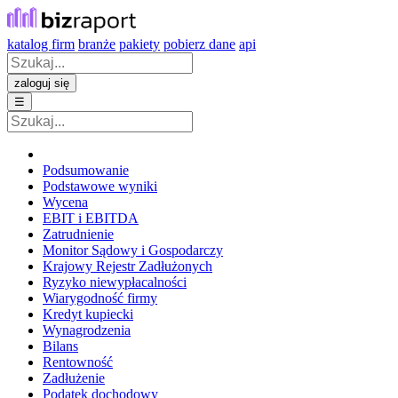
katalog firm
branże
pakiety
pobierz dane
api
zaloguj się
☰
Podsumowanie
Podstawowe wyniki
Wycena
EBIT i EBITDA
Zatrudnienie
Monitor Sądowy i Gospodarczy
Krajowy Rejestr Zadłużonych
Ryzyko niewypłacalności
Wiarygodność firmy
Kredyt kupiecki
Wynagrodzenia
Bilans
Rentowność
Zadłużenie
Podatek dochodowy