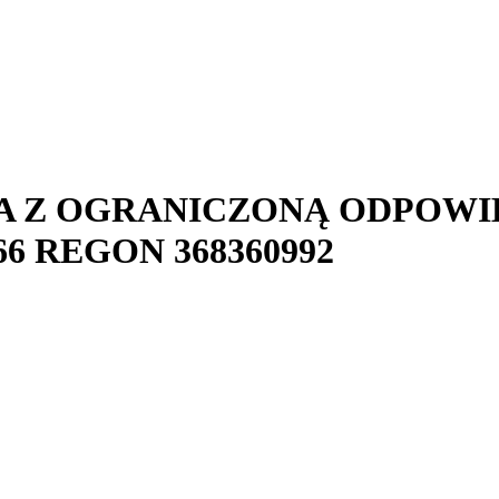
A Z OGRANICZONĄ ODPOWI
66
REGON
368360992