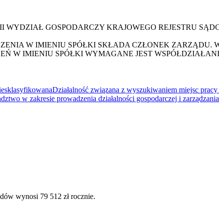
III WYDZIAŁ GOSPODARCZY KRAJOWEGO REJESTRU SĄ
NIA W IMIENIU SPÓŁKI SKŁADA CZŁONEK ZARZĄDU. 
CZEŃ W IMIENIU SPÓŁKI WYMAGANE JEST WSPÓŁDZIAŁ
niesklasyfikowana
Działalność związana z wyszukiwaniem miejsc prac
adztwo w zakresie prowadzenia działalności gospodarczej i zarządzania
dów wynosi 79 512 zł rocznie.