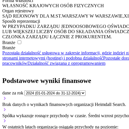
Forma własności
WŁASNOŚĆ KRAJOWYCH OSÓB FIZYCZNYCH
Organ rejestrowy
SĄD REJONOWY DLA M.ST.WARSZAWY W WARSZAWIE,X
Sposób reprezentacji
W PRZYPADKU ZARZĄDU JEDNOOSOBOWEGO OŚWIADCZE
LUB WIĘKSZEJ LICZBY OSÓB DO SKŁADANIA OŚWIAD
CZŁONKA ZARZĄDU ŁĄCZNIE Z PROKURENTEM.
Branże
Branże
Pozostała działalność usługowa w zakresie informacji, gdzie indziej 
stronami internetowymi (hosting) i podobna działalność
Pozostałe dor
pracowników
Działalność związana z oprogramowaniem
Podstawowe wyniki finansowe
dane za rok
Brak danych o wynikach finansowych organizacji Heimdall Search.
Spółka wykazuje
rosnące
przychody w czasie.
Średni wzrost przycho
W ostatnich latach organizacja osiągała przychody na poziomie: