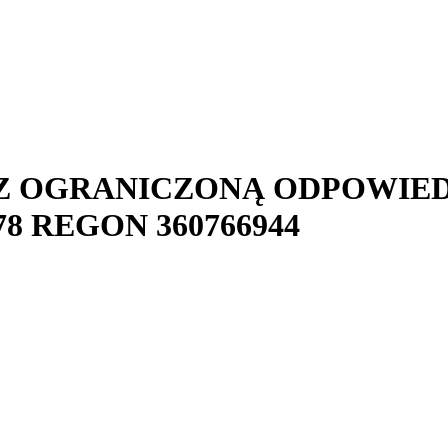
 Z OGRANICZONĄ ODPOWIE
78
REGON
360766944