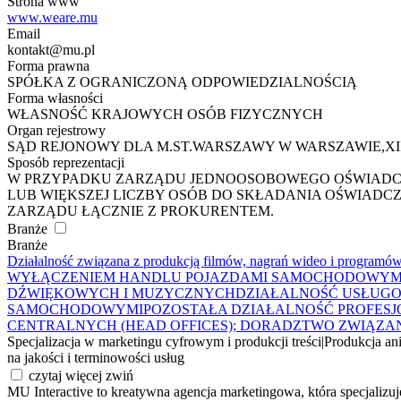
Strona www
www.weare.mu
Email
kontakt@mu.pl
Forma prawna
SPÓŁKA Z OGRANICZONĄ ODPOWIEDZIALNOŚCIĄ
Forma własności
WŁASNOŚĆ KRAJOWYCH OSÓB FIZYCZNYCH
Organ rejestrowy
SĄD REJONOWY DLA M.ST.WARSZAWY W WARSZAWIE,X
Sposób reprezentacji
W PRZYPADKU ZARZĄDU JEDNOOSOBOWEGO OŚWIADCZE
LUB WIĘKSZEJ LICZBY OSÓB DO SKŁADANIA OŚWIAD
ZARZĄDU ŁĄCZNIE Z PROKURENTEM.
Branże
Branże
Działalność związana z produkcją filmów, nagrań wideo i programów
WYŁĄCZENIEM HANDLU POJAZDAMI SAMOCHODOWYM
DŹWIĘKOWYCH I MUZYCZNYCH
DZIAŁALNOŚĆ USŁUGO
SAMOCHODOWYMI
POZOSTAŁA DZIAŁALNOŚĆ PROFESJ
CENTRALNYCH (HEAD OFFICES); DORADZTWO ZWIĄZA
Specjalizacja w marketingu cyfrowym i produkcji treści
|
Produkcja an
na jakości i terminowości usług
czytaj więcej
zwiń
MU Interactive to kreatywna agencja marketingowa, która specjalizu