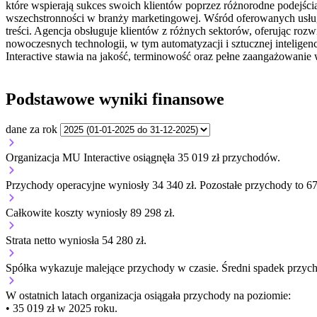
które wspierają sukces swoich klientów poprzez różnorodne podejści
wszechstronności w branży marketingowej. Wśród oferowanych usług
treści. Agencja obsługuje klientów z różnych sektorów, oferując ro
nowoczesnych technologii, w tym automatyzacji i sztucznej intelig
Interactive stawia na jakość, terminowość oraz pełne zaangażowanie 
Podstawowe wyniki finansowe
dane za rok
Organizacja MU Interactive osiągnęła 35 019 zł przychodów.
Przychody operacyjne wyniosły 34 340 zł.
Pozostałe przychody to 67
Całkowite koszty wyniosły 89 298 zł.
Strata netto wyniosła 54 280 zł.
Spółka wykazuje
malejące
przychody w czasie.
Średni spadek przyc
W ostatnich latach organizacja osiągała przychody na poziomie:
• 35 019 zł w 2025 roku.