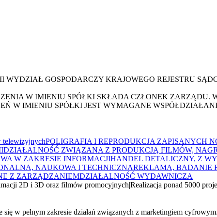
III WYDZIAŁ GOSPODARCZY KRAJOWEGO REJESTRU SĄ
NIA W IMIENIU SPÓŁKI SKŁADA CZŁONEK ZARZĄDU. 
CZEŃ W IMIENIU SPÓŁKI JEST WYMAGANE WSPÓŁDZIAŁ
 telewizyjnych
POLIGRAFIA I REPRODUKCJA ZAPISANYCH 
I
DZIAŁALNOŚĆ ZWIĄZANA Z PRODUKCJĄ FILMÓW, NAG
WA W ZAKRESIE INFORMACJI
HANDEL DETALICZNY, Z W
ONALNA, NAUKOWA I TECHNICZNA
REKLAMA, BADANIE R
NE Z ZARZĄDZANIEM
DZIAŁALNOŚĆ WYDAWNICZA
imacji 2D i 3D oraz filmów promocyjnych
|
Realizacja ponad 5000 proj
je się w pełnym zakresie działań związanych z marketingiem cyfrowym. 