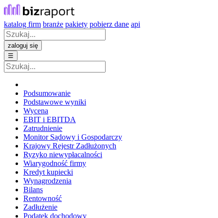
katalog firm
branże
pakiety
pobierz dane
api
zaloguj się
☰
Podsumowanie
Podstawowe wyniki
Wycena
EBIT i EBITDA
Zatrudnienie
Monitor Sądowy i Gospodarczy
Krajowy Rejestr Zadłużonych
Ryzyko niewypłacalności
Wiarygodność firmy
Kredyt kupiecki
Wynagrodzenia
Bilans
Rentowność
Zadłużenie
Podatek dochodowy