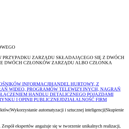
DOWEGO
W PRZYPADKU ZARZĄDU SKŁADAJĄCEGO SIĘ Z DWÓCH
ANIE DWÓCH CZŁONKÓW ZARZĄDU ALBO CZŁONKA
NOŚNIKÓW INFORMACJI
HANDEL HURTOWY, Z
RAŃ WIDEO, PROGRAMÓW TELEWIZYJNYCH, NAGRAŃ
YŁĄCZENIEM HANDLU DETALICZNEGO POJAZDAMI
YNKU I OPINII PUBLICZNEJ
DZIAŁALNOŚĆ FIRM
ektów
|
Wykorzystanie automatyzacji i sztucznej inteligencji
|
Skupienie
Zespół ekspertów angażuje się w tworzenie unikalnych realizacji,