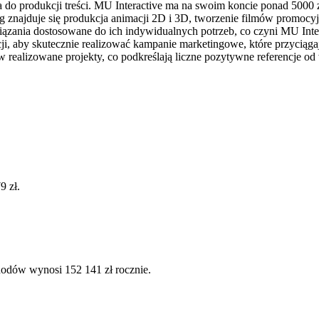
a do produkcji treści. MU Interactive ma na swoim koncie ponad 5000
 znajduje się produkcja animacji 2D i 3D, tworzenie filmów promocy
związania dostosowane do ich indywidualnych potrzeb, co czyni MU In
encji, aby skutecznie realizować kampanie marketingowe, które przyci
w realizowane projekty, co podkreślają liczne pozytywne referencje od
9 zł.
hodów wynosi 152 141 zł rocznie.