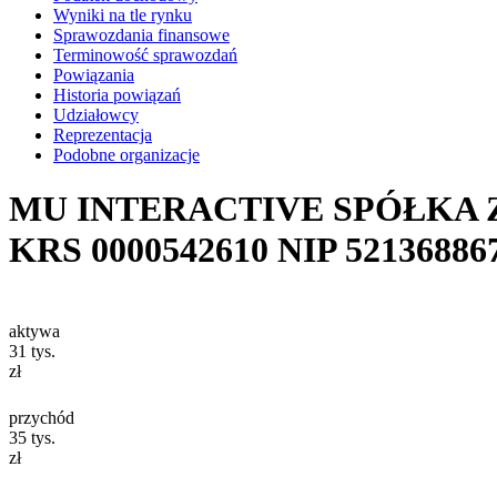
Wyniki na tle rynku
Sprawozdania finansowe
Terminowość sprawozdań
Powiązania
Historia powiązań
Udziałowcy
Reprezentacja
Podobne organizacje
MU INTERACTIVE SPÓŁKA
KRS
0000542610
NIP
52136886
aktywa
31
tys.
zł
przychód
35
tys.
zł