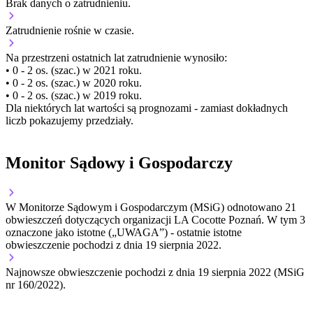
Brak danych o zatrudnieniu.
Zatrudnienie
rośnie
w czasie.
Na przestrzeni ostatnich lat zatrudnienie wynosiło:
• 0 - 2 os. (szac.) w 2021 roku.
• 0 - 2 os. (szac.) w 2020 roku.
• 0 - 2 os. (szac.) w 2019 roku.
Dla niektórych lat wartości są prognozami - zamiast dokładnych
liczb pokazujemy przedziały.
Monitor Sądowy i Gospodarczy
W Monitorze Sądowym i Gospodarczym (MSiG) odnotowano
21
obwieszczeń dotyczących organizacji LA Cocotte Poznań.
W tym
3
oznaczone jako istotne („UWAGA”)
- ostatnie istotne
obwieszczenie pochodzi z dnia
19 sierpnia 2022
.
Najnowsze obwieszczenie pochodzi z dnia
19 sierpnia 2022
(MSiG
nr 160/2022).