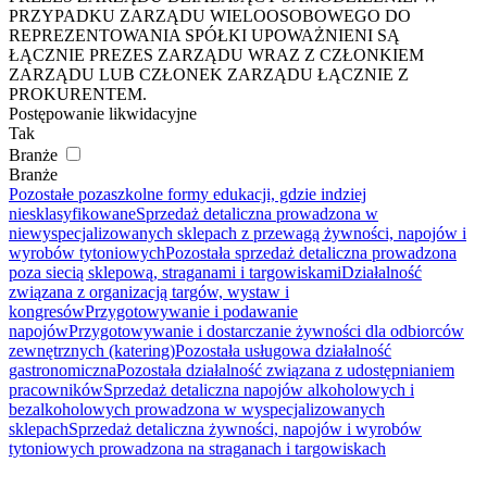
PRZYPADKU ZARZĄDU WIELOOSOBOWEGO DO
REPREZENTOWANIA SPÓŁKI UPOWAŻNIENI SĄ
ŁĄCZNIE PREZES ZARZĄDU WRAZ Z CZŁONKIEM
ZARZĄDU LUB CZŁONEK ZARZĄDU ŁĄCZNIE Z
PROKURENTEM.
Postępowanie likwidacyjne
Tak
Branże
Branże
Pozostałe pozaszkolne formy edukacji, gdzie indziej
niesklasyfikowane
Sprzedaż detaliczna prowadzona w
niewyspecjalizowanych sklepach z przewagą żywności, napojów i
wyrobów tytoniowych
Pozostała sprzedaż detaliczna prowadzona
poza siecią sklepową, straganami i targowiskami
Działalność
związana z organizacją targów, wystaw i
kongresów
Przygotowywanie i podawanie
napojów
Przygotowywanie i dostarczanie żywności dla odbiorców
zewnętrznych (katering)
Pozostała usługowa działalność
gastronomiczna
Pozostała działalność związana z udostępnianiem
pracowników
Sprzedaż detaliczna napojów alkoholowych i
bezalkoholowych prowadzona w wyspecjalizowanych
sklepach
Sprzedaż detaliczna żywności, napojów i wyrobów
tytoniowych prowadzona na straganach i targowiskach