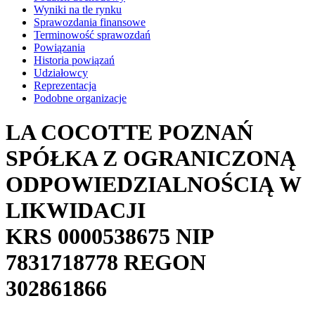
Wyniki na tle rynku
Sprawozdania finansowe
Terminowość sprawozdań
Powiązania
Historia powiązań
Udziałowcy
Reprezentacja
Podobne organizacje
LA COCOTTE POZNAŃ
SPÓŁKA Z OGRANICZONĄ
ODPOWIEDZIALNOŚCIĄ W
LIKWIDACJI
KRS
0000538675
NIP
7831718778
REGON
302861866