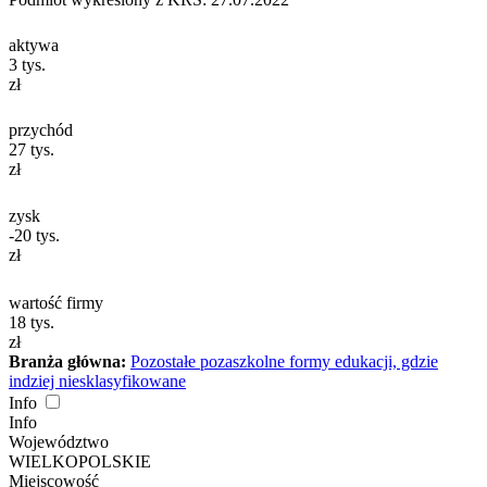
aktywa
3
tys.
zł
przychód
27
tys.
zł
zysk
-20
tys.
zł
wartość firmy
18
tys.
zł
Branża główna:
Pozostałe pozaszkolne formy edukacji, gdzie
indziej niesklasyfikowane
Info
Info
Województwo
WIELKOPOLSKIE
Miejscowość