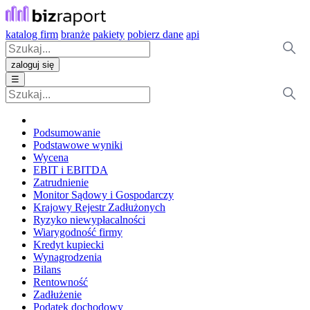
katalog firm
branże
pakiety
pobierz dane
api
zaloguj się
☰
Podsumowanie
Podstawowe wyniki
Wycena
EBIT i EBITDA
Zatrudnienie
Monitor Sądowy i Gospodarczy
Krajowy Rejestr Zadłużonych
Ryzyko niewypłacalności
Wiarygodność firmy
Kredyt kupiecki
Wynagrodzenia
Bilans
Rentowność
Zadłużenie
Podatek dochodowy