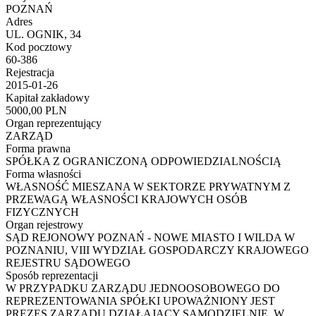
POZNAŃ
Adres
UL. OGNIK, 34
Kod pocztowy
60-386
Rejestracja
2015-01-26
Kapitał zakładowy
5000,00 PLN
Organ reprezentujący
ZARZĄD
Forma prawna
SPÓŁKA Z OGRANICZONĄ ODPOWIEDZIALNOŚCIĄ
Forma własności
WŁASNOŚĆ MIESZANA W SEKTORZE PRYWATNYM Z
PRZEWAGĄ WŁASNOŚCI KRAJOWYCH OSÓB
FIZYCZNYCH
Organ rejestrowy
SĄD REJONOWY POZNAŃ - NOWE MIASTO I WILDA W
POZNANIU, VIII WYDZIAŁ GOSPODARCZY KRAJOWEGO
REJESTRU SĄDOWEGO
Sposób reprezentacji
W PRZYPADKU ZARZĄDU JEDNOOSOBOWEGO DO
REPREZENTOWANIA SPÓŁKI UPOWAŻNIONY JEST
PREZES ZARZĄDU DZIAŁAJĄCY SAMODZIELNIE. W