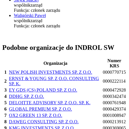
wspólnik
zarząd
Funkcja:
członek zarządu
Waligórski Paweł
wspólnik
zarząd
Funkcja:
członek zarządu
Podobne organizacje do INDROL SW
Numer
Organizacja
KRS
1
NEW POLISH INVESTMENTS SP. Z O.O.
0000770715
ERNST & YOUNG SP. Z O.O. CONSULTING
2
0000222114
SP. K.
3
EY GDS (CS) POLAND SP. Z O.O.
0000472928
4
DDHG SP. Z O.O.
0000342474
5
DELOITTE ADVISORY SP. Z O.O. SP. K.
0000761948
6
GLOBAL PREMIUM SP. Z O.O.
0000429374
7
OX2 GREEN 13 SP. Z O.O.
0001008947
8
DAWEG CONSULTING SP. Z O.O.
0000213912
9
KMG INVESTMENTS SP. Z O.O.
0000369065