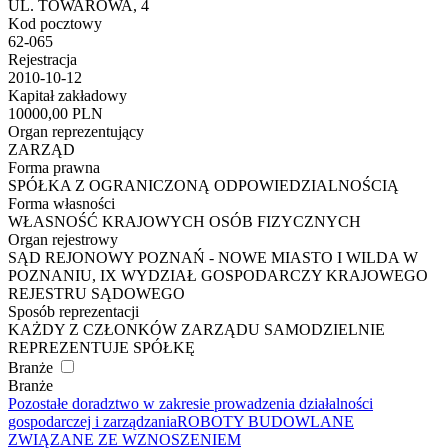
UL. TOWAROWA, 4
Kod pocztowy
62-065
Rejestracja
2010-10-12
Kapitał zakładowy
10000,00 PLN
Organ reprezentujący
ZARZĄD
Forma prawna
SPÓŁKA Z OGRANICZONĄ ODPOWIEDZIALNOŚCIĄ
Forma własności
WŁASNOŚĆ KRAJOWYCH OSÓB FIZYCZNYCH
Organ rejestrowy
SĄD REJONOWY POZNAŃ - NOWE MIASTO I WILDA W
POZNANIU, IX WYDZIAŁ GOSPODARCZY KRAJOWEGO
REJESTRU SĄDOWEGO
Sposób reprezentacji
KAŻDY Z CZŁONKÓW ZARZĄDU SAMODZIELNIE
REPREZENTUJE SPÓŁKĘ
Branże
Branże
Pozostałe doradztwo w zakresie prowadzenia działalności
gospodarczej i zarządzania
ROBOTY BUDOWLANE
ZWIĄZANE ZE WZNOSZENIEM