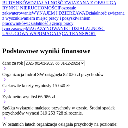
BUDYNKÓW
DZIAŁALNOŚĆ ZWIĄZANA Z OBSŁUGĄ
RYNKU NIERUCHOMOŚCI
Pozostałe
zakwaterowanie
WYNAJEM I DZIERŻAWA
Działalność związana
z wyszukiwaniem miejsc pracy i pozyskiwaniem
pracowników
Działalność agencji pracy
tymczasowej
MAGAZYNOWANIE I DZIAŁALNOŚĆ
USŁUGOWA WSPOMAGAJĄCA TRANSPORT
Podstawowe wyniki finansowe
dane za rok
Organizacja Indrol SW osiągnęła 82 026 zł przychodów.
Całkowite koszty wyniosły 15 040 zł.
Zysk netto wyniósł 66 986 zł.
Spółka wykazuje
malejące
przychody w czasie.
Średni spadek
przychodów wynosi 319 253 728 zł rocznie.
W ostatnich latach organizacja osiągała przychody na poziomie: