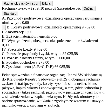
Rachunek zysków i strat
Bilans
Rachunek zysków i strat
10 pozycji
Szczegółowość
Ogólny
Standard
A.
Przychody podstawowej działalności operacyjnej i zrównane z
nimi, w tym:
0,00
B.
Koszty podstawowej działalności operacyjnej
9 762,00
I.
Amortyzacja
0,00
II.
Zużycie materiałów i energii
0,00
III.
Wynagrodzenia, ubezpieczenia społeczne i inne świadczenia
0,00
IV.
Pozostałe koszty
9 762,00
C.
Pozostałe przychody i zyski, w tym:
82 025,58
D.
Pozostałe koszty i straty, w tym:
5 000,00
E.
Podatek dochodowy
278,00
F.
Zysk/strata netto (A-B+C-D-E)
66 985,58
Pełne sprawozdania finansowe organizacji Indrol SW składane są
do Krajowego Rejestru Sądowego (e-KRS) i obejmują rachunek
zysków i strat (przychody, koszty, zysk lub strata netto), bilans
(aktywa, kapitał własny i zobowiązania), a tam, gdzie jednostka je
sporządziła - także rachunek przepływów pieniężnych (cash flow) i
zestawienie zmian w kapitale własnym. Każdy rok obrotowy to
osobne sprawozdanie, w układzie zgodnym ze wzorem z ustawy o
rachunkowości, z kwotami w złotych.