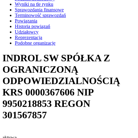
Wyniki na tle rynku
Sprawozdania finansowe
Terminowość sprawozdań
Powiązania
Historia powiązań
Udziałowcy
Reprezentacja
Podobne organizacje
INDROL SW SPÓŁKA Z
OGRANICZONĄ
ODPOWIEDZIALNOŚCIĄ
KRS
0000367606
NIP
9950218853
REGON
301567857
aktywa