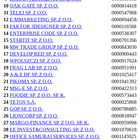
10
OAK GATE SP. Z O.O.
0000814418
11
TELEJ SP. Z O.O.
0000547968
12
E-MMARKETING SP. Z O.O.
0000694458
13
FAKTOR 3DESIGNER SP. Z O.O.
0000116568
14
ENTERPRISE CODE SP. Z O.O.
0000538307
15
STARTIT SP. Z O.O.
0000701266
16
MW TRADE GROUP SP. Z O.O.
0000843030
17
DEVELOP RED SP. Z O.O.
0000900443
18
WPOLSZCZI SP. Z O.O.
0000917624
19
FRAG LAB SP. Z O.O.
0000951991
20
A & Z DF SP. Z O.O.
0001025417
21
PIKOMA SP. Z O.O.
0001041392
22
MSG-E SP. Z O.O.
0000422313
23
FOODIE SP. Z O.O. SP. K.
0000573443
24
TETOS S.A.
0000025868
25
GOP SP. Z O.O.
0000786885
26
LIONCORP SP. Z O.O.
0000818947
27
MARGO FINANCE SP. Z O.O. SP. K.
0000959998
28
EE INVEST&CONSULTING SP. Z O.O.
0001070618
29
OFFICE SAMURAI SERVICES SP. Z O.O.
0001145925