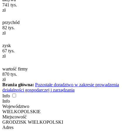
741
tys.
zł
przychód
82
tys.
zł
zysk
67
tys.
zł
wartość firmy
870
tys.
zł
Branża główna:
Pozostałe doradztwo w zakresie prowadzenia
działalności gospodarczej i zarządzania
Info
Info
Województwo
WIELKOPOLSKIE
Miejscowość
GRODZISK WIELKOPOLSKI
Adres