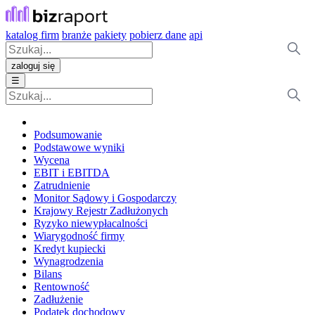
katalog firm
branże
pakiety
pobierz dane
api
zaloguj się
☰
Podsumowanie
Podstawowe wyniki
Wycena
EBIT i EBITDA
Zatrudnienie
Monitor Sądowy i Gospodarczy
Krajowy Rejestr Zadłużonych
Ryzyko niewypłacalności
Wiarygodność firmy
Kredyt kupiecki
Wynagrodzenia
Bilans
Rentowność
Zadłużenie
Podatek dochodowy