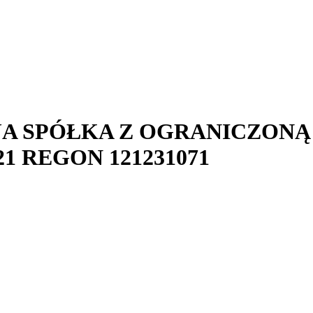
JA SPÓŁKA Z OGRANICZON
21
REGON
121231071