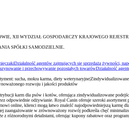
WIE, XII WYDZIAŁ GOSPODARCZY KRAJOWEGO REJEST
IA SPÓŁKI SAMODZIELNIE.
mięczaki
Działalność agentów zajmujących się sprzedażą żywności, n
zynowanie i przechowywanie pozostałych towarów
Działalność agent
rtyment: sucha, mokra karma, diety weterynaryjne
|
Zindywidualizowane 
ównoważonego rozwoju i jakości produktów
strybucji karm dla psów i kotów, oferująca zindywidualizowane podejśc
zez odpowiednie odżywianie. Royal Canin oferuje szeroki asortyment p
owi online, klienci mogą łatwo znaleźć najodpowiedniejszą karmę dla 
a jej zaangażowanie w zrównoważony rozwój podkreśla chęć minimaliz
akże z różnorodnymi detalistami, oferując kupony rabatowe oraz pro