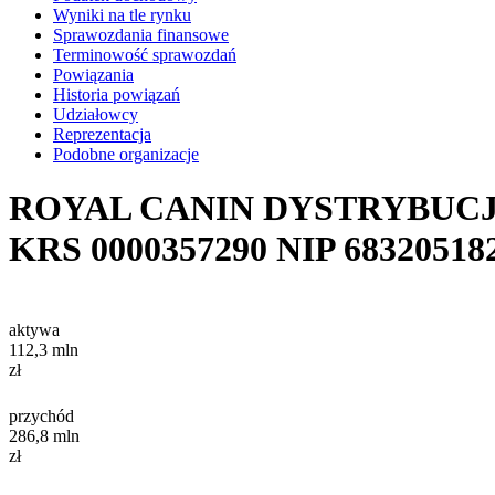
Wyniki na tle rynku
Sprawozdania finansowe
Terminowość sprawozdań
Powiązania
Historia powiązań
Udziałowcy
Reprezentacja
Podobne organizacje
ROYAL CANIN DYSTRYBUC
KRS
0000357290
NIP
68320518
aktywa
112,3
mln
zł
przychód
286,8
mln
zł