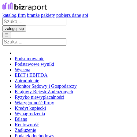
katalog firm
branże
pakiety
pobierz dane
api
zaloguj się
☰
Podsumowanie
Podstawowe wyniki
Wycena
EBIT i EBITDA
Zatrudnienie
Monitor Sądowy i Gospodarczy
Krajowy Rejestr Zadłużonych
Ryzyko niewypłacalności
Wiarygodność firmy
Kredyt kupiecki
Wynagrodzenia
Bilans
Rentowność
Zadłużenie
Podatek dochodowy