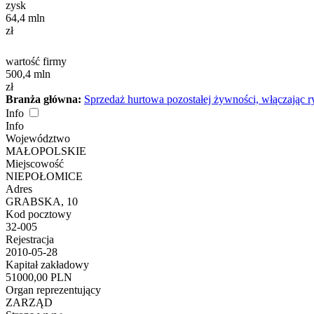
zysk
64,4
mln
zł
wartość firmy
500,4
mln
zł
Branża główna:
Sprzedaż hurtowa pozostałej żywności, włączając ry
Info
Info
Województwo
MAŁOPOLSKIE
Miejscowość
NIEPOŁOMICE
Adres
GRABSKA, 10
Kod pocztowy
32-005
Rejestracja
2010-05-28
Kapitał zakładowy
51000,00 PLN
Organ reprezentujący
ZARZĄD