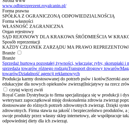
Strona www
www.odbierzprezent.royalcanin.pl/
Forma prawna
SPÓŁKA Z OGRANICZONĄ ODPOWIEDZIALNOŚCIĄ
Forma własności
WŁASNOŚĆ ZAGRANICZNA
Organ rejestrowy
SĄD REJONOWY DLA KRAKOWA ŚRÓDMIEŚCIA W KRAKO
Sposób reprezentacji
KAŻDY CZŁONEK ZARZĄDU MA PRAWO REPREZENTOWAN
Branże
Branże
Sprzedaż hurtowa pozostałej żywności, włączając ryby, skorupiaki i 
sprzedażą towarów różnego rodzaju
Transport drogowy towarów
Maga
towarów
Działalność agencji reklamowych
Produkcja karmy dostosowanej do potrzeb psów i kotów
|
Szeroki aso
edukacyjne dla nowych opiekunów zwierząt
|
Inicjatywy na rzecz zr
czytaj więcej
zwiń
Royal Canin Dystrybucja to firma specjalizująca się w produkcji i dy
weterynarz zapoczątkował misję doskonalenia zdrowia zwierząt popr
dostosowane do różnych potrzeb zdrowotnych zwierząt. Dzięki system
zdrowotnych. Firma stawia na jakość i bezpieczeństwo produktów, 
swoje produkty przez własny sklep internetowy, ale współpracuje t
odpowiedniej diety dla ich zwierząt.