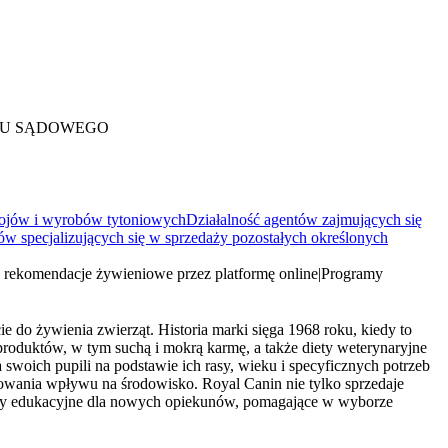
RU SĄDOWEGO
apojów i wyrobów tytoniowych
Działalność agentów zajmujących się
ów specjalizujących się w sprzedaży pozostałych określonych
rekomendacje żywieniowe przez platformę online
|
Programy
ie do żywienia zwierząt. Historia marki sięga 1968 roku, kiedy to
roduktów, w tym suchą i mokrą karmę, a także diety weterynaryjne
swoich pupili na podstawie ich rasy, wieku i specyficznych potrzeb
owania wpływu na środowisko. Royal Canin nie tylko sprzedaje
gramy edukacyjne dla nowych opiekunów, pomagające w wyborze