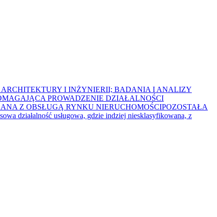
ARCHITEKTURY I INŻYNIERII; BADANIA I ANALIZY
POMAGAJĄCA PROWADZENIE DZIAŁALNOŚCI
ZANA Z OBSŁUGĄ RYNKU NIERUCHOMOŚCI
POZOSTAŁA
nsowa działalność usługowa, gdzie indziej niesklasyfikowana, z