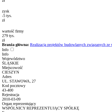
zł
zysk
-5
tys.
zł
wartość firmy
279
tys.
zł
Branża główna:
Realizacja projektów budowlanych związanych z
Info
Info
Województwo
ŚLĄSKIE
Miejscowość
CIESZYN
Adres
UL. STAWOWA, 27
Kod pocztowy
43-400
Rejestracja
2010-03-09
Organ reprezentujący
WSPÓLNICY REPREZENTUJĄCY SPÓŁKĘ