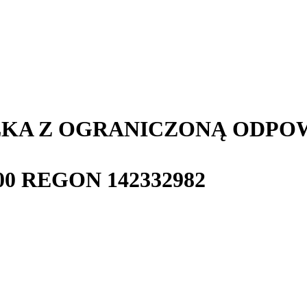
ŁKA Z OGRANICZONĄ ODPO
00
REGON
142332982