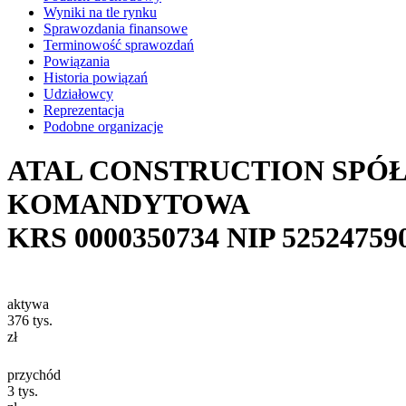
Wyniki na tle rynku
Sprawozdania finansowe
Terminowość sprawozdań
Powiązania
Historia powiązań
Udziałowcy
Reprezentacja
Podobne organizacje
ATAL CONSTRUCTION SPÓ
KOMANDYTOWA
KRS
0000350734
NIP
52524759
aktywa
376
tys.
zł
przychód
3
tys.