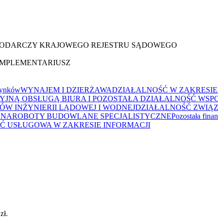
OSPODARCZY KRAJOWEGO REJESTRU SĄDOWEGO
OMPLEMENTARIUSZ
dynków
WYNAJEM I DZIERŻAWA
DZIAŁALNOŚĆ W ZAKRESIE 
YJNĄ OBSŁUGĄ BIURA I POZOSTAŁA DZIAŁALNOŚĆ WS
W INŻYNIERII LĄDOWEJ I WODNEJ
DZIAŁALNOŚĆ ZWIĄ
ZNA
ROBOTY BUDOWLANE SPECJALISTYCZNE
Pozostała fina
Ć USŁUGOWA W ZAKRESIE INFORMACJI
zł.