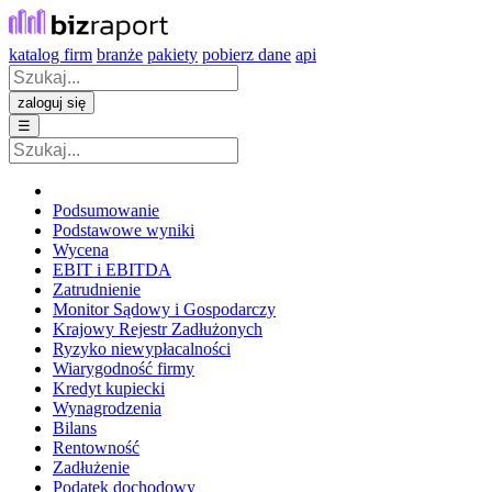
katalog firm
branże
pakiety
pobierz dane
api
zaloguj się
☰
Podsumowanie
Podstawowe wyniki
Wycena
EBIT i EBITDA
Zatrudnienie
Monitor Sądowy i Gospodarczy
Krajowy Rejestr Zadłużonych
Ryzyko niewypłacalności
Wiarygodność firmy
Kredyt kupiecki
Wynagrodzenia
Bilans
Rentowność
Zadłużenie
Podatek dochodowy