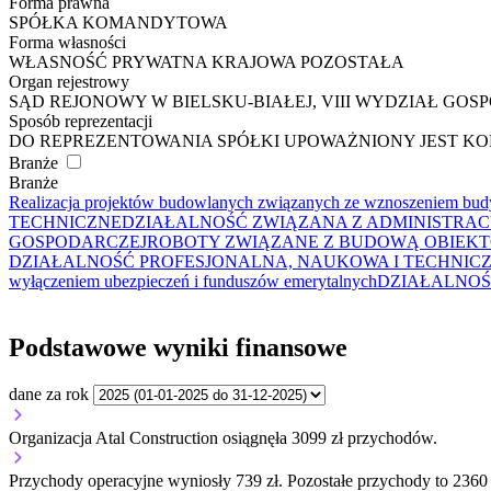
Forma prawna
SPÓŁKA KOMANDYTOWA
Forma własności
WŁASNOŚĆ PRYWATNA KRAJOWA POZOSTAŁA
Organ rejestrowy
SĄD REJONOWY W BIELSKU-BIAŁEJ, VIII WYDZIAŁ G
Sposób reprezentacji
DO REPREZENTOWANIA SPÓŁKI UPOWAŻNIONY JEST K
Branże
Branże
Realizacja projektów budowlanych związanych ze wznoszeniem bu
TECHNICZNE
DZIAŁALNOŚĆ ZWIĄZANA Z ADMINISTRAC
GOSPODARCZEJ
ROBOTY ZWIĄZANE Z BUDOWĄ OBIEKTÓ
DZIAŁALNOŚĆ PROFESJONALNA, NAUKOWA I TECHNIC
wyłączeniem ubezpieczeń i funduszów emerytalnych
DZIAŁALNOŚ
Podstawowe wyniki finansowe
dane za rok
Organizacja Atal Construction osiągnęła 3099 zł przychodów.
Przychody operacyjne wyniosły 739 zł.
Pozostałe przychody to 2360 