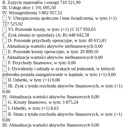
II.
Zużycie materiałów i energii
710 521,99
III.
Usługi obce
1 191 695,50
IV.
Wynagrodzenia
3 802 957,52
V.
Ubezpieczenia społeczne i inne świadczenia, w tym:
(+1)
727 525,92
VI.
Pozostałe koszty, w tym:
(+1)
11 317 950,65
C.
Zysk (strata) ze sprzedaży (A–B)
448 042,58
D.
Pozostałe przychody operacyjne, w tym:
49 615,83
1.
Aktualizacja wartości aktywów niefinansowych
0,00
E.
Pozostałe koszty operacyjne, w tym:
29 809,10
1.
Aktualizacja wartości aktywów niefinansowych
0,00
F.
Przychody finansowe, w tym:
0,00
I.
Dywidendy i udziały w zyskach od jednostek, w których
jednostka posiada zaangażowanie w kapitale, w tym:
(+1)
0,00
II.
Odsetki, w tym:
(+1)
0,00
III.
Zysk z tytułu rozchodu aktywów finansowych, w tym:
(+1)
0,00
IV.
Aktualizacja wartości aktywów finansowych
0,00
G.
Koszty finansowe, w tym:
3 875,24
I.
Odsetki, w tym:
(+1)
8,63
II.
Strata z tytułu rozchodu aktywów finansowych, w tym:
(+1)
0,00
III.
Aktualizacja wartości aktywów finansowych
0,00