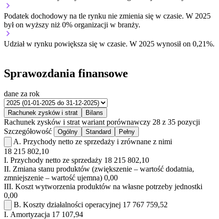
Podatek dochodowy na tle rynku
nie zmienia się w czasie.
W 2025
był on wyższy niż 0% organizacji w branży.
Udział w rynku
powiększa się w czasie.
W 2025 wynosił on 0,21%.
Sprawozdania finansowe
dane za rok
Rachunek zysków i strat
Bilans
Rachunek zysków i strat
wariant porównawczy
28 z 35 pozycji
Szczegółowość
Ogólny
Standard
Pełny
A.
Przychody netto ze sprzedaży i zrównane z nimi
18 215 802,10
I.
Przychody netto ze sprzedaży
18 215 802,10
II.
Zmiana stanu produktów (zwiększenie – wartość dodatnia,
zmniejszenie – wartość ujemna)
0,00
III.
Koszt wytworzenia produktów na własne potrzeby jednostki
0,00
B.
Koszty działalności operacyjnej
17 767 759,52
I.
Amortyzacja
17 107,94