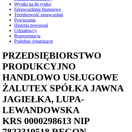
Wyniki na tle rynku
Sprawozdania finansowe
Terminowość sprawozdań
Powiązania
Historia powiązań
Udziałowcy
Reprezentacja
Podobne organizacje
PRZEDSIĘBIORSTWO
PRODUKCYJNO
HANDLOWO USŁUGOWE
ŻALUTEX SPÓŁKA JAWNA
JAGIEŁKA, LUPA-
LEWANDOWSKA
KRS
0000298613
NIP
7822319518
REGON