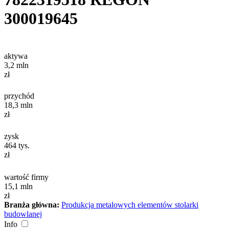
300019645
aktywa
3,2
mln
zł
przychód
18,3
mln
zł
zysk
464
tys.
zł
wartość firmy
15,1
mln
zł
Branża główna:
Produkcja metalowych elementów stolarki
budowlanej
Info