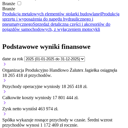
Branże
Branże
Produkcja metalowych elementów stolarki budowlanej
Produkcja
sprzętu i wyposażenia do napędu hydraulicznego i
pneumatycznego
Sprzedaż detaliczna części i akcesoriów do
pojazdów samochodowych, z wyłączeniem motocykli
Podstawowe wyniki finansowe
dane za rok
Organizacja Produkcyjno Handlowo Żalutex Jagiełka osiągnęła
18 265 418 zł przychodów.
Przychody operacyjne wyniosły 18 265 418 zł.
Całkowite koszty wyniosły 17 801 444 zł.
Zysk netto wyniósł 463 974 zł.
Spółka wykazuje
rosnące
przychody w czasie.
Średni wzrost
przychodów wynosi 1 172 469 zł rocznie.