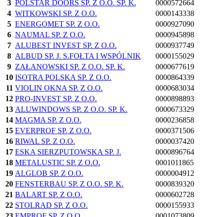
3
POLSTAR DOORS SP. Z O.O. SP. K.
0000572664
4
WITKOWSKI SP. Z O.O.
0000143338
5
ENERGOMET SP. Z O.O.
0000927090
6
NAUMAL SP. Z O.O.
0000945898
7
ALUBEST INVEST SP. Z O.O.
0000937749
8
ALBUD SP. J. S.FOŁTA I WSPÓLNIK
0000155029
9
ZAŁANOWSKI SP. Z O.O. SP. K.
0000677619
10
ISOTRA POLSKA SP. Z O.O.
0000864339
11
VIOLIN OKNA SP. Z O.O.
0000683034
12
PRO-INVEST SP. Z O.O.
0000898893
13
ALUWINDOWS SP. Z O.O. SP. K.
0000673329
14
MAGMA SP. Z O.O.
0000236858
15
EVERPROF SP. Z O.O.
0000371506
16
RIWAL SP. Z O.O.
0000037420
17
ESKA SIERZPUTOWSKA SP. J.
0000896764
18
METALUSTIC SP. Z O.O.
0001011865
19
ALGLOB SP. Z O.O.
0000004912
20
FENSTERBAU SP. Z O.O. SP. K.
0000839320
21
BALART SP. Z O.O.
0000602728
22
STOLRAD SP. Z O.O.
0000155933
23
EMPROF SP. Z O.O.
0001073809