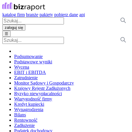
katalog firm
branże
pakiety
pobierz dane
api
zaloguj się
☰
Podsumowanie
Podstawowe wyniki
Wycena
EBIT i EBITDA
Zatrudnienie
Monitor Sądowy i Gospodarczy
Krajowy Rejestr Zadłużonych
Ryzyko niewypłacalności
Wiarygodność firmy
Kredyt kupiecki
Wynagrodzenia
Bilans
Rentowność
Zadłużenie
Podatek dochodowy