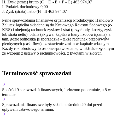
H.
Zysk (strata) brutto (C + D - E + F - G)
463 974,07
I.
Podatek dochodowy
0,00
J.
Zysk (strata) netto (H - I)
463 974,07
Pełne sprawozdania finansowe organizacji Produkcyjno Handlowo
Żalutex Jagiełka składane są do Krajowego Rejestru Sądowego (e-
KRS) i obejmują rachunek zysków i strat (przychody, koszty, zysk
lub strata netto), bilans (aktywa, kapitał własny i zobowiązania), a
tam, gdzie jednostka je sporządziła - także rachunek przepływów
pieniężnych (cash flow) i zestawienie zmian w kapitale własnym.
Każdy rok obrotowy to osobne sprawozdanie, w układzie zgodnym
ze wzorem z ustawy o rachunkowości, z kwotami w złotych.
Terminowość sprawozdań
Spośród 9 sprawozdań finansowych, 1 złożono po terminie, a 8 w
terminie.
Sprawozdania finansowe były składane średnio 29 dni przed
upływem ustawowego terminu.