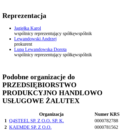
Reprezentacja
Jagiełka Karol
wspólnicy reprezentujący spółkę
wspólnik
Lewandowski Andrzej
prokurent
Lupa Lewandowska Dorota
wspólnicy reprezentujący spółkę
wspólnik
Podobne organizacje do
PRZEDSIĘBIORSTWO
PRODUKCYJNO HANDLOWO
USŁUGOWE ŻALUTEX
Organizacja
Numer KRS
1
Q4STEEL SP. Z O.O. SP. K.
0000782788
2
KAEMDE SP. Z O.O.
0000781562