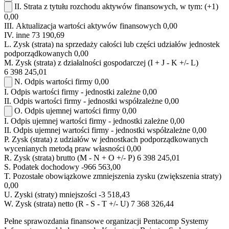
II.
Strata z tytułu rozchodu aktywów finansowych, w tym:
(+1)
0,00
III.
Aktualizacja wartości aktywów finansowych
0,00
IV.
inne
73 190,69
L.
Zysk (strata) na sprzedaży całości lub części udziałów jednostek
podporządkowanych
0,00
M.
Zysk (strata) z działalności gospodarczej (I + J - K +/- L)
6 398 245,01
N.
Odpis wartości firmy
0,00
I.
Odpis wartości firmy - jednostki zależne
0,00
II.
Odpis wartości firmy - jednostki współzależne
0,00
O.
Odpis ujemnej wartości firmy
0,00
I.
Odpis ujemnej wartości firmy - jednostki zależne
0,00
II.
Odpis ujemnej wartości firmy - jednostki współzależne
0,00
P.
Zysk (strata) z udziałów w jednostkach podporządkowanych
wycenianych metodą praw własności
0,00
R.
Zysk (strata) brutto (M - N + O +/- P)
6 398 245,01
S.
Podatek dochodowy
-966 563,00
T.
Pozostałe obowiązkowe zmniejszenia zysku (zwiększenia straty)
0,00
U.
Zyski (straty) mniejszości
-3 518,43
W.
Zysk (strata) netto (R - S - T +/- U)
7 368 326,44
Pełne sprawozdania finansowe organizacji Pentacomp Systemy