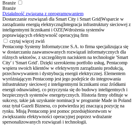
Branże
Branże
Działalność związana z oprogramowaniem
Dostarczanie rozwiązań dla Smart City i Smart Grid
|
Wsparcie w
zarządzaniu energią elektryczną
|
Integracja infrastruktury sieciowej z
inteligentnymi licznikami i OZE
|
Wdrożenia systemów
poprawiających efektywność operacyjną firm
czytaj więcej
zwiń
Pentacomp Systemy Informatyczne S.A. to firma specjalizująca się
w dostarczaniu zaawansowanych rozwiązań informatycznych dla
różnych sektorów, z szczególnym naciskiem na technologie 'Smart
City' i 'Smart Grid'. Dzięki szerokiemu portfolio usług, Pentacomp
wspiera swoich klientów w efektywnym zarządzaniu produkcją,
przechowywaniem i dystrybucją energii elektrycznej. Elementem
wyróżniającym Pentacomp jest jego podejście do integrowania
infrastruktury sieciowej z inteligentnymi licznikami oraz źródłami
energii odnawialnej, co przyczynia się do budowy inteligentnych i
bezpiecznych systemów energetycznych. Historia firmy obfituje w
sukcesy, takie jak uzyskanie nominacji w programie Made in Poland
oraz tytuł Gazeli Biznesu, co potwierdza jej znaczącą pozycję na
rynku. Misją Pentacomp jest pomoc przedsiębiorstwom w
zwiększaniu efektywności operacyjnej poprzez wdrażanie
spersonalizowanych rozwiązań i technologii.