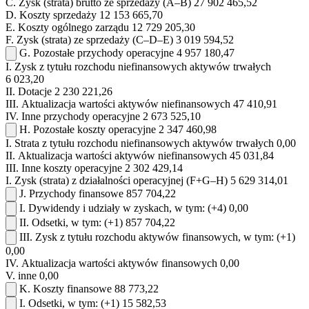
C.
Zysk (strata) brutto ze sprzedaży (A–B)
27 902 465,52
D.
Koszty sprzedaży
12 153 665,70
E.
Koszty ogólnego zarządu
12 729 205,30
F.
Zysk (strata) ze sprzedaży (C–D–E)
3 019 594,52
G.
Pozostałe przychody operacyjne
4 957 180,47
I.
Zysk z tytułu rozchodu niefinansowych aktywów trwałych
6 023,20
II.
Dotacje
2 230 221,26
III.
Aktualizacja wartości aktywów niefinansowych
47 410,91
IV.
Inne przychody operacyjne
2 673 525,10
H.
Pozostałe koszty operacyjne
2 347 460,98
I.
Strata z tytułu rozchodu niefinansowych aktywów trwałych
0,00
II.
Aktualizacja wartości aktywów niefinansowych
45 031,84
III.
Inne koszty operacyjne
2 302 429,14
I.
Zysk (strata) z działalności operacyjnej (F+G–H)
5 629 314,01
J.
Przychody finansowe
857 704,22
I.
Dywidendy i udziały w zyskach, w tym:
(+4)
0,00
II.
Odsetki, w tym:
(+1)
857 704,22
III.
Zysk z tytułu rozchodu aktywów finansowych, w tym:
(+1)
0,00
IV.
Aktualizacja wartości aktywów finansowych
0,00
V.
inne
0,00
K.
Koszty finansowe
88 773,22
I.
Odsetki, w tym:
(+1)
15 582,53