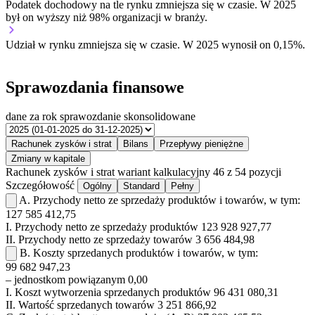
Podatek dochodowy na tle rynku
zmniejsza się w czasie.
W 2025
był on wyższy niż 98% organizacji w branży.
Udział w rynku
zmniejsza się w czasie.
W 2025 wynosił on 0,15%.
Sprawozdania finansowe
dane za rok
sprawozdanie skonsolidowane
Rachunek zysków i strat
Bilans
Przepływy pieniężne
Zmiany w kapitale
Rachunek zysków i strat
wariant kalkulacyjny
46 z 54 pozycji
Szczegółowość
Ogólny
Standard
Pełny
A.
Przychody netto ze sprzedaży produktów i towarów, w tym:
127 585 412,75
I.
Przychody netto ze sprzedaży produktów
123 928 927,77
II.
Przychody netto ze sprzedaży towarów
3 656 484,98
B.
Koszty sprzedanych produktów i towarów, w tym:
99 682 947,23
– jednostkom powiązanym
0,00
I.
Koszt wytworzenia sprzedanych produktów
96 431 080,31
II.
Wartość sprzedanych towarów
3 251 866,92