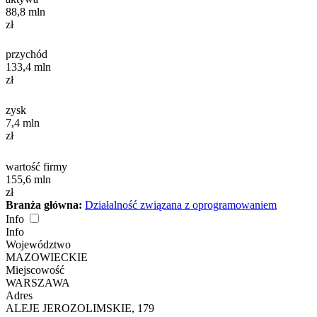
88,8
mln
zł
przychód
133,4
mln
zł
zysk
7,4
mln
zł
wartość firmy
155,6
mln
zł
Branża główna:
Działalność związana z oprogramowaniem
Info
Info
Województwo
MAZOWIECKIE
Miejscowość
WARSZAWA
Adres
ALEJE JEROZOLIMSKIE, 179