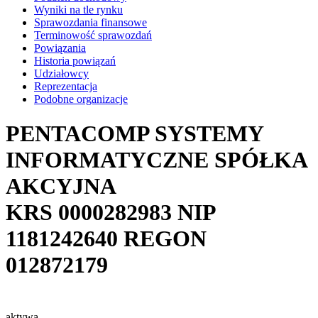
Wyniki na tle rynku
Sprawozdania finansowe
Terminowość sprawozdań
Powiązania
Historia powiązań
Udziałowcy
Reprezentacja
Podobne organizacje
PENTACOMP SYSTEMY
INFORMATYCZNE SPÓŁKA
AKCYJNA
KRS
0000282983
NIP
1181242640
REGON
012872179
aktywa