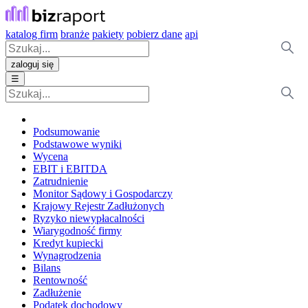
katalog firm
branże
pakiety
pobierz dane
api
zaloguj się
☰
Podsumowanie
Podstawowe wyniki
Wycena
EBIT i EBITDA
Zatrudnienie
Monitor Sądowy i Gospodarczy
Krajowy Rejestr Zadłużonych
Ryzyko niewypłacalności
Wiarygodność firmy
Kredyt kupiecki
Wynagrodzenia
Bilans
Rentowność
Zadłużenie
Podatek dochodowy