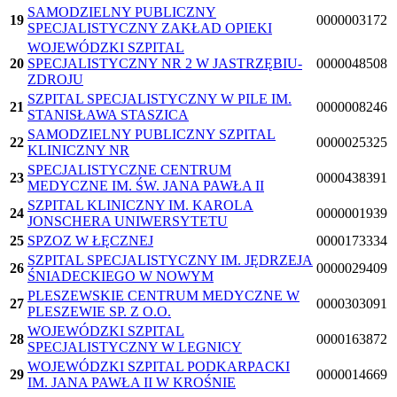
SAMODZIELNY PUBLICZNY
19
0000003172
SPECJALISTYCZNY ZAKŁAD OPIEKI
WOJEWÓDZKI SZPITAL
20
SPECJALISTYCZNY NR 2 W JASTRZĘBIU-
0000048508
ZDROJU
SZPITAL SPECJALISTYCZNY W PILE IM.
21
0000008246
STANISŁAWA STASZICA
SAMODZIELNY PUBLICZNY SZPITAL
22
0000025325
KLINICZNY NR
SPECJALISTYCZNE CENTRUM
23
0000438391
MEDYCZNE IM. ŚW. JANA PAWŁA II
SZPITAL KLINICZNY IM. KAROLA
24
0000001939
JONSCHERA UNIWERSYTETU
25
SPZOZ W ŁĘCZNEJ
0000173334
SZPITAL SPECJALISTYCZNY IM. JĘDRZEJA
26
0000029409
ŚNIADECKIEGO W NOWYM
PLESZEWSKIE CENTRUM MEDYCZNE W
27
0000303091
PLESZEWIE SP. Z O.O.
WOJEWÓDZKI SZPITAL
28
0000163872
SPECJALISTYCZNY W LEGNICY
WOJEWÓDZKI SZPITAL PODKARPACKI
29
0000014669
IM. JANA PAWŁA II W KROŚNIE