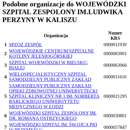
Podobne organizacje do WOJEWÓDZKI
SZPITAL ZESPOLONY IM.LUDWIKA
PERZYNY W KALISZU
Numer
Organizacja
KRS
1
SPZOZ ZESPÓŁ
0000011939
WOJEWÓDZKIE CENTRUM SZPITALNE
2
0000083901
KOTLINY JELENIOGÓRSKIEJ
SZPITAL WOJEWÓDZKI W BIELSKU-
3
0000063066
BIAŁEJ
WIELOSPECJALISTYCZNY SZPITAL
4
0000011616
SAMODZIELNY PUBLICZNY ZAKŁAD
SAMODZIELNY PUBLICZNY ZAKŁAD
OPIEKI ZDROWOTNEJ UNIWERSYTECKI
5
SZPITAL KLINICZNY NR 1 IM. NORBERTA
0000021295
BARLICKIEGO UNIWERSYTETU
MEDYCZNEGO W ŁODZI
WOJEWÓDZKI SZPITAL ZESPOLONY IM.
6
0000030801
DR. ROMANA OSTRZYCKIEGO
WOJEWÓDZKI SZPITAL IM. ŚW.OJCA PIO
7
0000057847
W PRZEMYŚLU