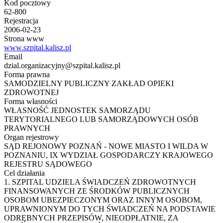
Kod pocztowy
62-800
Rejestracja
2006-02-23
Strona www
www.szpital.kalisz.pl
Email
dzial.organizacyjny@szpital.kalisz.pl
Forma prawna
SAMODZIELNY PUBLICZNY ZAKŁAD OPIEKI
ZDROWOTNEJ
Forma własności
WŁASNOŚĆ JEDNOSTEK SAMORZĄDU
TERYTORIALNEGO LUB SAMORZĄDOWYCH OSÓB
PRAWNYCH
Organ rejestrowy
SĄD REJONOWY POZNAŃ - NOWE MIASTO I WILDA W
POZNANIU, IX WYDZIAŁ GOSPODARCZY KRAJOWEGO
REJESTRU SĄDOWEGO
Cel działania
1. SZPITAL UDZIELA ŚWIADCZEŃ ZDROWOTNYCH
FINANSOWANYCH ZE ŚRODKÓW PUBLICZNYCH
OSOBOM UBEZPIECZONYM ORAZ INNYM OSOBOM,
UPRAWNIONYM DO TYCH ŚWIADCZEŃ NA PODSTAWIE
ODRĘBNYCH PRZEPISÓW, NIEODPŁATNIE, ZA