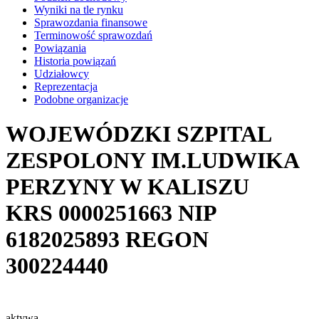
Wyniki na tle rynku
Sprawozdania finansowe
Terminowość sprawozdań
Powiązania
Historia powiązań
Udziałowcy
Reprezentacja
Podobne organizacje
WOJEWÓDZKI SZPITAL
ZESPOLONY IM.LUDWIKA
PERZYNY W KALISZU
KRS
0000251663
NIP
6182025893
REGON
300224440
aktywa