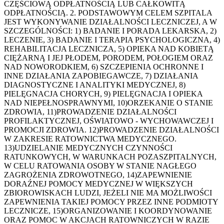
CZĘŚCIOWĄ ODPŁATNOŚCIĄ LUB CAŁKOWITĄ
ODPŁATNOŚCIĄ. 2. PODSTAWOWYM CELEM SZPITALA
JEST WYKONYWANIE DZIAŁALNOŚCI LECZNICZEJ, A W
SZCZEGÓLNOŚCI: 1) BADANIE I PORADA LEKARSKA, 2)
LECZENIE, 3) BADANIE I TERAPIA PSYCHOLOGICZNA, 4)
REHABILITACJA LECZNICZA, 5) OPIEKA NAD KOBIETĄ
CIĘŻARNĄ I JEJ PŁODEM, PORODEM, POŁOGIEM ORAZ
NAD NOWORODKIEM, 6) SZCZEPIENIA OCHRONNE I
INNE DZIAŁANIA ZAPOBIEGAWCZE, 7) DZIAŁANIA
DIAGNOSTYCZNE I ANALITYKI MEDYCZNEJ, 8)
PIELĘGNACJA CHORYCH, 9) PIELĘGNACJA I OPIEKA
NAD NIEPEŁNOSPRAWNYMI, 10)ORZEKANIE O STANIE
ZDROWIA, 11)PROWADZENIE DZIAŁALNOŚCI
PROFILAKTYCZNEJ, OŚWIATOWO - WYCHOWAWCZEJ I
PROMOCJI ZDROWIA. 12)PROWADZENIE DZIAŁALNOŚCI
W ZAKRESIE RATOWNICTWA MEDYCZNEGO.
13)UDZIELANIE MEDYCZNYCH CZYNNOŚCI
RATUNKOWYCH, W WARUNKACH POZASZPITALNYCH,
W CELU RATOWANIA OSOBY W STANIE NAGŁEGO
ZAGROŻENIA ZDROWOTNEGO, 14)ZAPEWNIENIE
DORAŹNEJ POMOCY MEDYCZNEJ W WIĘKSZYCH
ZBIOROWISKACH LUDZI, JEŻELI NIE MA MOŻLIWOŚCI
ZAPEWNIENIA TAKIEJ POMOCY PRZEZ INNE PODMIOTY
LECZNICZE, 15)ORGANIZOWANIE I KOORDYNOWANIE
ORAZ POMOC W AKCJACH RATOWNICZYCH W RAZIE