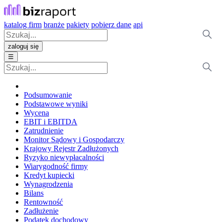
katalog firm
branże
pakiety
pobierz dane
api
zaloguj się
☰
Podsumowanie
Podstawowe wyniki
Wycena
EBIT i EBITDA
Zatrudnienie
Monitor Sądowy i Gospodarczy
Krajowy Rejestr Zadłużonych
Ryzyko niewypłacalności
Wiarygodność firmy
Kredyt kupiecki
Wynagrodzenia
Bilans
Rentowność
Zadłużenie
Podatek dochodowy