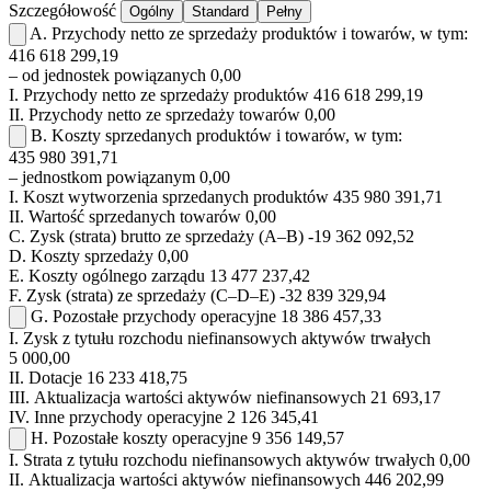
Szczegółowość
Ogólny
Standard
Pełny
A.
Przychody netto ze sprzedaży produktów i towarów, w tym:
416 618 299,19
– od jednostek powiązanych
0,00
I.
Przychody netto ze sprzedaży produktów
416 618 299,19
II.
Przychody netto ze sprzedaży towarów
0,00
B.
Koszty sprzedanych produktów i towarów, w tym:
435 980 391,71
– jednostkom powiązanym
0,00
I.
Koszt wytworzenia sprzedanych produktów
435 980 391,71
II.
Wartość sprzedanych towarów
0,00
C.
Zysk (strata) brutto ze sprzedaży (A–B)
-19 362 092,52
D.
Koszty sprzedaży
0,00
E.
Koszty ogólnego zarządu
13 477 237,42
F.
Zysk (strata) ze sprzedaży (C–D–E)
-32 839 329,94
G.
Pozostałe przychody operacyjne
18 386 457,33
I.
Zysk z tytułu rozchodu niefinansowych aktywów trwałych
5 000,00
II.
Dotacje
16 233 418,75
III.
Aktualizacja wartości aktywów niefinansowych
21 693,17
IV.
Inne przychody operacyjne
2 126 345,41
H.
Pozostałe koszty operacyjne
9 356 149,57
I.
Strata z tytułu rozchodu niefinansowych aktywów trwałych
0,00
II.
Aktualizacja wartości aktywów niefinansowych
446 202,99