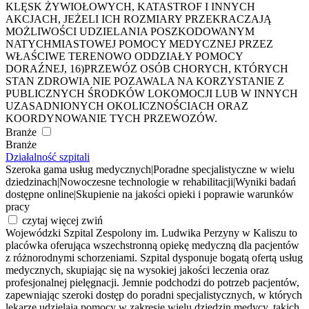
KLĘSK ŻYWIOŁOWYCH, KATASTROF I INNYCH
AKCJACH, JEŻELI ICH ROZMIARY PRZEKRACZAJĄ
MOŻLIWOŚCI UDZIELANIA POSZKODOWANYM
NATYCHMIASTOWEJ POMOCY MEDYCZNEJ PRZEZ
WŁAŚCIWE TERENOWO ODDZIAŁY POMOCY
DORAŹNEJ, 16)PRZEWÓZ OSÓB CHORYCH, KTÓRYCH
STAN ZDROWIA NIE POZAWALA NA KORZYSTANIE Z
PUBLICZNYCH ŚRODKÓW LOKOMOCJI LUB W INNYCH
UZASADNIONYCH OKOLICZNOŚCIACH ORAZ
KOORDYNOWANIE TYCH PRZEWOZÓW.
Branże
Branże
Działalność szpitali
Szeroka gama usług medycznych
|
Poradne specjalistyczne w wielu
dziedzinach
|
Nowoczesne technologie w rehabilitacji
|
Wyniki badań
dostępne online
|
Skupienie na jakości opieki i poprawie warunków
pracy
czytaj więcej
zwiń
Wojewódzki Szpital Zespolony im. Ludwika Perzyny w Kaliszu to
placówka oferująca wszechstronną opiekę medyczną dla pacjentów
z różnorodnymi schorzeniami. Szpital dysponuje bogatą ofertą usług
medycznych, skupiając się na wysokiej jakości leczenia oraz
profesjonalnej pielęgnacji. Jemnie podchodzi do potrzeb pacjentów,
zapewniając szeroki dostęp do poradni specjalistycznych, w których
lekarze udzielają pomocy w zakresie wielu dziedzin medycy, takich