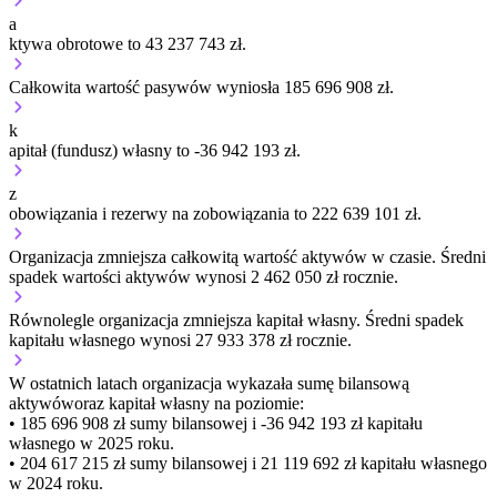
a
ktywa obrotowe to 43 237 743 zł.
Całkowita wartość pasywów wyniosła 185 696 908 zł.
k
apitał (fundusz) własny to -36 942 193 zł.
z
obowiązania i rezerwy na zobowiązania to 222 639 101 zł.
Organizacja
zmniejsza
całkowitą wartość aktywów w czasie.
Średni
spadek wartości aktywów wynosi 2 462 050 zł rocznie.
Równolegle organizacja
zmniejsza
kapitał własny.
Średni spadek
kapitału własnego wynosi 27 933 378 zł rocznie.
W ostatnich latach organizacja wykazała sumę bilansową
aktywów
oraz kapitał własny
na poziomie:
• 185 696 908 zł
sumy bilansowej i -36 942 193 zł kapitału
własnego
w 2025 roku.
• 204 617 215 zł
sumy bilansowej i 21 119 692 zł kapitału własnego
w 2024 roku.