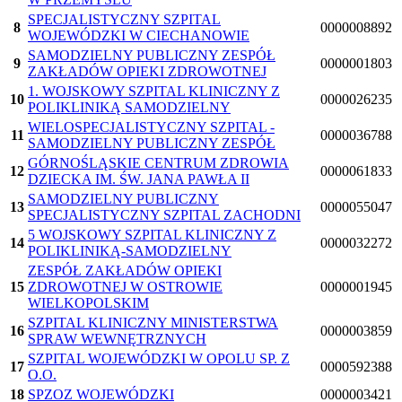
SPECJALISTYCZNY SZPITAL
8
0000008892
WOJEWÓDZKI W CIECHANOWIE
SAMODZIELNY PUBLICZNY ZESPÓŁ
9
0000001803
ZAKŁADÓW OPIEKI ZDROWOTNEJ
1. WOJSKOWY SZPITAL KLINICZNY Z
10
0000026235
POLIKLINIKĄ SAMODZIELNY
WIELOSPECJALISTYCZNY SZPITAL -
11
0000036788
SAMODZIELNY PUBLICZNY ZESPÓŁ
GÓRNOŚLĄSKIE CENTRUM ZDROWIA
12
0000061833
DZIECKA IM. ŚW. JANA PAWŁA II
SAMODZIELNY PUBLICZNY
13
0000055047
SPECJALISTYCZNY SZPITAL ZACHODNI
5 WOJSKOWY SZPITAL KLINICZNY Z
14
0000032272
POLIKLINIKĄ-SAMODZIELNY
ZESPÓŁ ZAKŁADÓW OPIEKI
15
ZDROWOTNEJ W OSTROWIE
0000001945
WIELKOPOLSKIM
SZPITAL KLINICZNY MINISTERSTWA
16
0000003859
SPRAW WEWNĘTRZNYCH
SZPITAL WOJEWÓDZKI W OPOLU SP. Z
17
0000592388
O.O.
18
SPZOZ WOJEWÓDZKI
0000003421