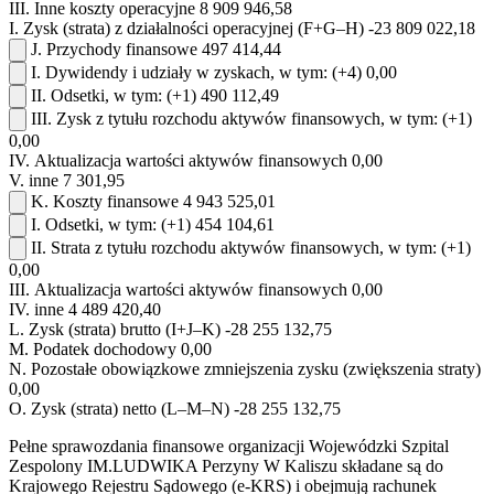
III.
Inne koszty operacyjne
8 909 946,58
I.
Zysk (strata) z działalności operacyjnej (F+G–H)
-23 809 022,18
J.
Przychody finansowe
497 414,44
I.
Dywidendy i udziały w zyskach, w tym:
(+4)
0,00
II.
Odsetki, w tym:
(+1)
490 112,49
III.
Zysk z tytułu rozchodu aktywów finansowych, w tym:
(+1)
0,00
IV.
Aktualizacja wartości aktywów finansowych
0,00
V.
inne
7 301,95
K.
Koszty finansowe
4 943 525,01
I.
Odsetki, w tym:
(+1)
454 104,61
II.
Strata z tytułu rozchodu aktywów finansowych, w tym:
(+1)
0,00
III.
Aktualizacja wartości aktywów finansowych
0,00
IV.
inne
4 489 420,40
L.
Zysk (strata) brutto (I+J–K)
-28 255 132,75
M.
Podatek dochodowy
0,00
N.
Pozostałe obowiązkowe zmniejszenia zysku (zwiększenia straty)
0,00
O.
Zysk (strata) netto (L–M–N)
-28 255 132,75
Pełne sprawozdania finansowe organizacji Wojewódzki Szpital
Zespolony IM.LUDWIKA Perzyny W Kaliszu składane są do
Krajowego Rejestru Sądowego (e-KRS) i obejmują rachunek