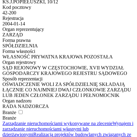
KS.J.POPIEŁUSZKI, 10/12
Kod pocztowy
42-200
Rejestracja
2004-01-14
Organ reprezentujący
ZARZĄD
Forma prawna
SPÓŁDZIELNIA
Forma własności
WŁASNOŚĆ PRYWATNA KRAJOWA POZOSTAŁA
Organ rejestrowy
SĄD REJONOWY W CZĘSTOCHOWIE, XVII WYDZIAŁ
GOSPODARCZY KRAJOWEGO REJESTRU SĄDOWEGO
Sposób reprezentacji
OŚWIADCZENIE WOLI ZA SPÓŁDZIELNIĘ SKŁADAJĄ
ŁĄCZNIE CO NAJMNIEJ DWAJ CZŁONKOWIE ZARZĄDU
LUB JEDEN CZŁONEK ZARZĄDU I PEŁNOMOCNIK
Organ nadzoru
RADA NADZORCZA
Branże
Branże
Zarządzanie nieruchomościami wykonywane na zlecenie
Wynajem i
zarządzanie nieruchomościami własnymi lub
dzierżawionymi
Realizacja projektów budowlanych związanych ze