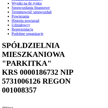
Wyniki na tle rynku
Sprawozdania finansowe
Terminowość sprawozdań
Powiązania
Historia powiązań
Udziałowcy
Reprezentacja
Podobne organizacje
SPÓŁDZIELNIA
MIESZKANIOWA
"PARKITKA"
KRS
0000186732
NIP
5731006126
REGON
001008357
aktywa