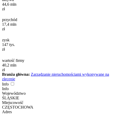
44,6
mln
zł
przychód
17,4
mln
zł
zysk
147
tys.
zł
wartość firmy
40,2
mln
zł
Branża główna:
Zarządzanie nieruchomościami wykonywane na
zlecenie
Info
Info
Województwo
ŚLĄSKIE
Miejscowość
CZĘSTOCHOWA
Adres