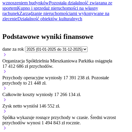
wznoszeniem budynków
Pozostała działalność związana ze
sportem
Kupno i sprzedaż nieruchomości na własny
rachunek
Zarządzanie nieruchomościami wykonywane na
zlecenie
Działalność obiektów kulturalnych
Podstawowe wyniki finansowe
dane za rok
Organizacja Spółdzielnia Mieszkaniowa Parkitka osiągnęła
17 412 686 zł przychodów.
Przychody operacyjne wyniosły 17 391 238 zł.
Pozostałe
przychody to 21 448 zł.
Całkowite koszty wyniosły 17 266 134 zł.
Zysk netto wyniósł 146 552 zł.
Spółka wykazuje
rosnące
przychody w czasie.
Średni wzrost
przychodów wynosi 1 494 843 zł rocznie.