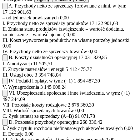
A.
Przychody netto ze sprzedaży i zrównane z nimi, w tym:
17 122 901,63
– od jednostek powiązanych
0,00
I.
Przychody netto ze sprzedaży produktów
17 122 901,63
II.
Zmiana stanu produktów (zwiększenie – wartość dodatnia,
zmniejszenie – wartość ujemna)
0,00
III.
Koszt wytworzenia produktów na własne potrzeby jednostki
0,00
IV.
Przychody netto ze sprzedaży towarów
0,00
B.
Koszty działalności operacyjnej
17 031 829,85
I.
Amortyzacja
11 505,51
II.
Zużycie materiałów i energii
5 412 475,77
III.
Usługi obce
3 394 748,04
IV.
Podatki i opłaty, w tym:
(+1)
1 894 487,30
V.
Wynagrodzenia
3 145 008,24
VI.
Ubezpieczenia społeczne i inne świadczenia, w tym:
(+1)
497 244,69
VII.
Pozostałe koszty rodzajowe
2 676 360,30
VIII.
Wartość sprzedanych towarów
0,00
C.
Zysk (strata) ze sprzedaży (A–B)
91 071,78
D.
Pozostałe przychody operacyjne
268 336,42
I.
Zysk z tytułu rozchodu niefinansowych aktywów trwałych
0,00
II.
Dotacje
0,00
III.
Aktualizacja wartości aktywów niefinansowych
0,00