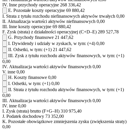
IV.
Inne przychody operacyjne
268 336,42
E.
Pozostałe koszty operacyjne
69 880,42
I.
Strata z tytułu rozchodu niefinansowych aktywów trwałych
0,00
II.
Aktualizacja wartości aktywów niefinansowych
0,00
III.
Inne koszty operacyjne
69 880,42
F.
Zysk (strata) z działalności operacyjnej (C+D–E)
289 527,78
G.
Przychody finansowe
21 447,62
I.
Dywidendy i udziały w zyskach, w tym:
(+4)
0,00
II.
Odsetki, w tym:
(+1)
21 447,62
III.
Zysk z tytułu rozchodu aktywów finansowych, w tym:
(+1)
0,00
IV.
Aktualizacja wartości aktywów finansowych
0,00
V.
inne
0,00
H.
Koszty finansowe
0,00
I.
Odsetki, w tym:
(+1)
0,00
II.
Strata z tytułu rozchodu aktywów finansowych, w tym:
(+1)
0,00
III.
Aktualizacja wartości aktywów finansowych
0,00
IV.
inne
0,00
I.
Zysk (strata) brutto (F+G–H)
310 975,40
J.
Podatek dochodowy
73 352,00
K.
Pozostałe obowiązkowe zmniejszenia zysku (zwiększenia straty)
0,00