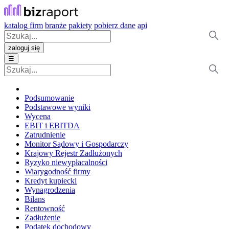
katalog firm
branże
pakiety
pobierz dane
api
zaloguj się
☰
Podsumowanie
Podstawowe wyniki
Wycena
EBIT i EBITDA
Zatrudnienie
Monitor Sądowy i Gospodarczy
Krajowy Rejestr Zadłużonych
Ryzyko niewypłacalności
Wiarygodność firmy
Kredyt kupiecki
Wynagrodzenia
Bilans
Rentowność
Zadłużenie
Podatek dochodowy