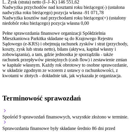
L.
Zysk (strata) netto (I–J–K)
146 551,62
Nadwyżka przychodów nad kosztami roku bieżącego(-) (ustalona
nadwyżka roku bieżącego)
pozycja własna
-91 071,78
Nadwyżka kosztów nad przychodami roku bieżącego(+) (ustalony
niedobór roku bieżącego)
pozycja własna
0,00
Pełne sprawozdania finansowe organizacji Spółdzielnia
Mieszkaniowa Parkitka składane są do Krajowego Rejestru
Sądowego (e-KRS) i obejmują rachunek zysków i strat (przychody,
koszty, zysk lub strata netto), bilans (aktywa, kapitał własny i
zobowiązania), a tam, gdzie jednostka je sporządziła - także
rachunek przepływów pieniężnych (cash flow) i zestawienie zmian
w kapitale własnym. Każdy rok obrotowy to osobne sprawozdanie,
w układzie zgodnym ze wzorem z ustawy o rachunkowości, z
kwotami w złotych - dokładnie tak, jak wykazała je organizacja.
Terminowość sprawozdań
Spośród 9 sprawozdań finansowych, wszystkie złożono w terminie.
Sprawozdania finansowe były składane średnio 86 dni przed